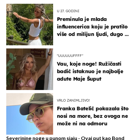
U 27. GODINI
Preminula je mlada
influencerica koju je pratilo
više od milijun ljudi, dugo se
borila s opakom bolešću
"UUUUUUFFFF"
Vau, koje noge! Ružičasti
badić istaknuo je najbolje
adute Maje Šuput
VRLO ZANIMLJIVO!
Franka Batelić pokazala što
nosi na more, bez ovoga ne
može ni na odmoru
Severinine noge u punom sjaju - Ovaj put kao Bond