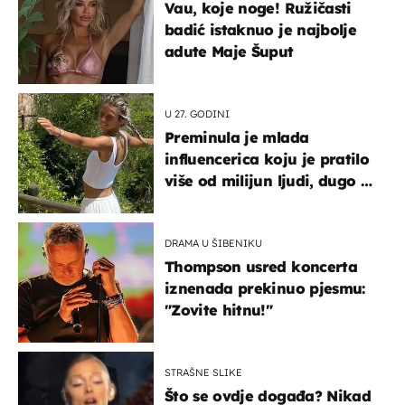
Vau, koje noge! Ružičasti
badić istaknuo je najbolje
adute Maje Šuput
U 27. GODINI
Preminula je mlada
influencerica koju je pratilo
više od milijun ljudi, dugo se
borila s opakom bolešću
DRAMA U ŠIBENIKU
Thompson usred koncerta
iznenada prekinuo pjesmu:
"Zovite hitnu!"
STRAŠNE SLIKE
Što se ovdje događa? Nikad