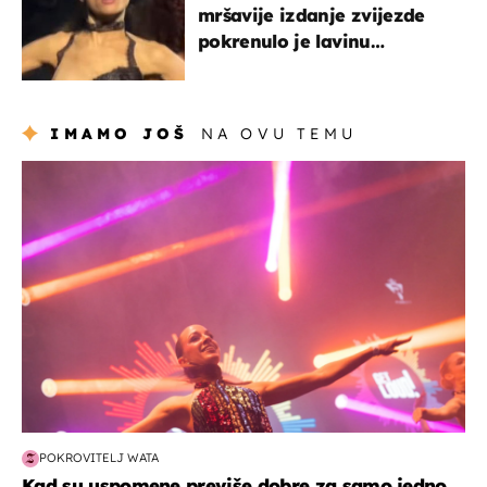
mršavije izdanje zvijezde
pokrenulo je lavinu
zabrinutih komentara
IMAMO JOŠ
NA OVU TEMU
kultura & zabava
POKROVITELJ WATA
Kad su uspomene previše dobre za samo jedno