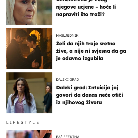
njegove ucjene - hoće li
napraviti što traži?
NASLJEDNIK
Želi da njih troje sretno
žive, a nije ni svjesna da ga
je odavno izgubila
DALEKI GRAD
Daleki grad: Intuicija joj
govori da danas neće otići
iz njihovog života
LIFESTYLE
BAŠ EFEKTNA