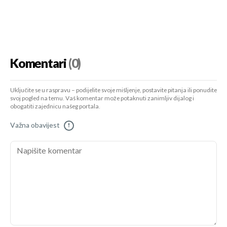
Komentari
(0)
Uključite se u raspravu – podijelite svoje mišljenje, postavite pitanja ili ponudite
svoj pogled na temu. Vaš komentar može potaknuti zanimljiv dijalog i
obogatiti zajednicu našeg portala.
Važna obavijest
!