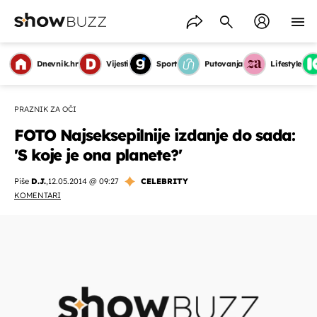
Dnevnik.hr
Vijesti
Sport
Putovanja
Lifestyle
PRAZNIK ZA OČI
FOTO Najseksepilnije izdanje do sada:
'S koje je ona planete?'
Piše
D.J.
,
12.05.2014 @ 09:27
CELEBRITY
KOMENTARI
OMOGUĆI OBAVIJESTI