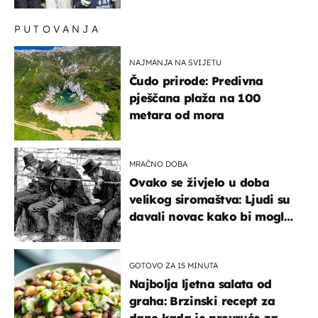
PUTOVANJA
NAJMANJA NA SVIJETU
Čudo prirode: Predivna
pješčana plaža na 100
metara od mora
MRAČNO DOBA
Ovako se živjelo u doba
velikog siromaštva: Ljudi su
davali novac kako bi mogli
spavati na konopcima
GOTOVO ZA 15 MINUTA
Najbolja ljetna salata od
graha: Brzinski recept za
dane kada je prevruće za