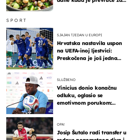
kuhanje
SPORT
SJAJAN TJEDAN U EUROPI
Hrvatska nastavila uspon
na UEFA-inoj ljestvici:
Preskočena je još jedna
država
SLUŽBENO
Vinicius donio konačnu
odluku, oglasio se
emotivnom porukom:
"Hvala vam svima"
OPA!
Josip Šutalo radi transfer u
redove nogometnog diva i