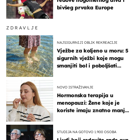
bivšeg prvaka Europe
ZDRAVLJE
NAJSIGURNIJI OBLIK REKREACIJE
Vježbe za koljeno u moru: 5
sigurnih vježbi koje mogu
smanjiti bol i poboljšati
pokretljivost
NOVO ISTRAŽIVANJE
Hormonska terapija u
menopauzi: Žene koje je
koriste imaju znatno manji
rizik od ovoga
STUDIJA NA GOTOVO 1.900 OSOBA
Ljudi koji redovito rade ovo