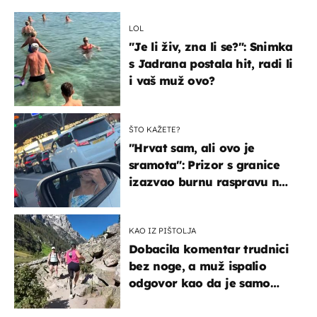
LOL
"Je li živ, zna li se?": Snimka
s Jadrana postala hit, radi li
i vaš muž ovo?
ŠTO KAŽETE?
"Hrvat sam, ali ovo je
sramota": Prizor s granice
izazvao burnu raspravu na
društvenim mrežama
KAO IZ PIŠTOLJA
Dobacila komentar trudnici
bez noge, a muž ispalio
odgovor kao da je samo
čekao…