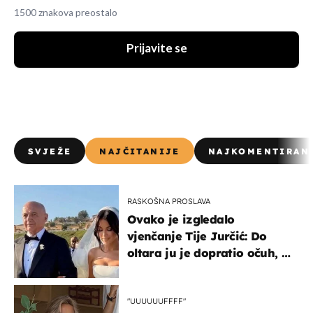
1500 znakova preostalo
Prijavite se
SVJEŽE
NAJČITANIJE
NAJKOMENTIRAN
RASKOŠNA PROSLAVA
Ovako je izgledalo
vjenčanje Tije Jurčić: Do
oltara ju je dopratio očuh, a
slavilo se uz Olivera i Rozgu
"UUUUUUFFFF"