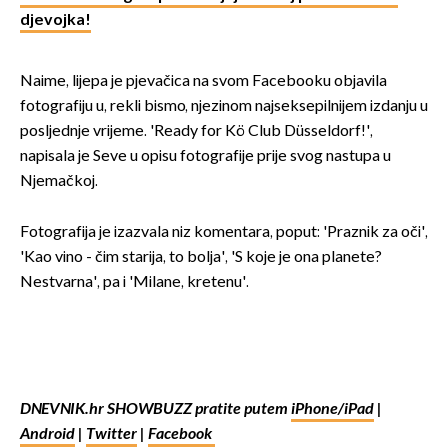
djevojka!
Naime, lijepa je pjevačica na svom Facebooku objavila
fotografiju u, rekli bismo, njezinom najseksepilnijem izdanju u
posljednje vrijeme. 'Ready for Kö Club Düsseldorf!',
napisala je Seve u opisu fotografije prije svog nastupa u
Njemačkoj.
Fotografija je izazvala niz komentara, poput: 'Praznik za oči',
'Kao vino - čim starija, to bolja', 'S koje je ona planete?
Nestvarna', pa i 'Milane, kretenu'.
DNEVNIK.hr SHOWBUZZ pratite putem
iPhone/iPad
|
Android
|
Twitter
|
Facebook