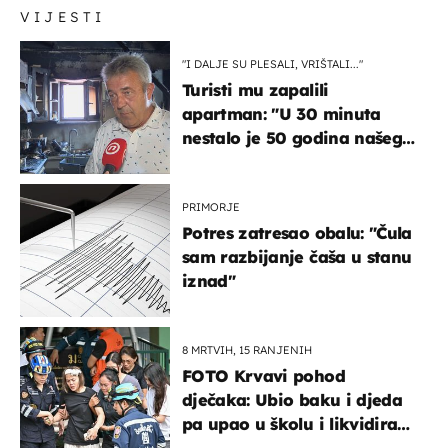
VIJESTI
"I DALJE SU PLESALI, VRIŠTALI..."
Turisti mu zapalili
apartman: "U 30 minuta
nestalo je 50 godina našeg
života, supruga i ja ne
možemo oka sklopiti"
PRIMORJE
Potres zatresao obalu: "Čula
sam razbijanje čaša u stanu
iznad"
8 MRTVIH, 15 RANJENIH
FOTO Krvavi pohod
dječaka: Ubio baku i djeda
pa upao u školu i likvidirao
pet nastavnika