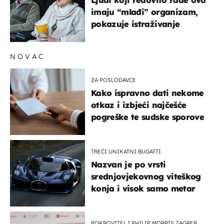
imaju “mlađi” organizam,
pokazuje istraživanje
NOVAC
ZA POSLODAVCE
Kako ispravno dati nekome
otkaz i izbjeći najčešće
pogreške te sudske sporove
TREĆI UNIKATNI BUGATTI
Nazvan je po vrsti
srednjovjekovnog viteškog
konja i visok samo metar
POKROVITELJ PHILIP MORRIS ZAGREB