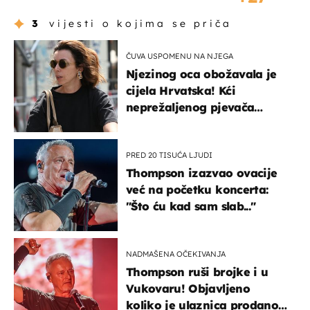
3
vijesti o kojima se priča
ČUVA USPOMENU NA NJEGA
Njezinog oca obožavala je
cijela Hrvatska! Kći
neprežaljenog pjevača
projurila špicom na dva
kotača
PRED 20 TISUĆA LJUDI
Thompson izazvao ovacije
već na početku koncerta:
"Što ću kad sam slab..."
NADMAŠENA OČEKIVANJA
Thompson ruši brojke i u
Vukovaru! Objavljeno
koliko je ulaznica prodano