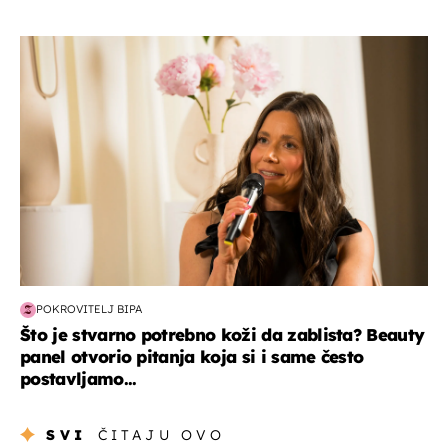
moda & ljepota
POKROVITELJ BIPA
Što je stvarno potrebno koži da zablista? Beauty
panel otvorio pitanja koja si i same često
postavljamo...
SVI
ČITAJU OVO