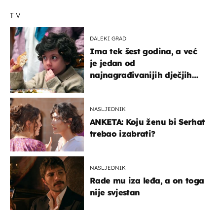
TV
DALEKI GRAD
Ima tek šest godina, a već
je jedan od
najnagrađivanijih dječjih
glumaca
NASLJEDNIK
ANKETA: Koju ženu bi Serhat
trebao izabrati?
NASLJEDNIK
Rade mu iza leđa, a on toga
nije svjestan