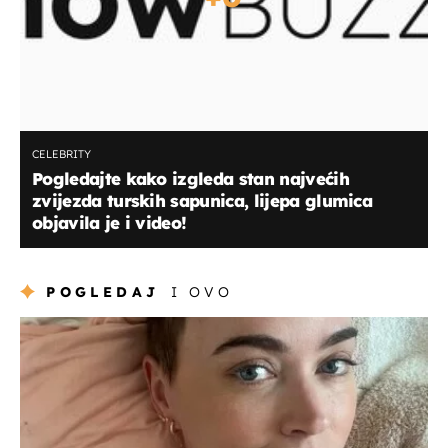
CELEBRITY
Pogledajte kako izgleda stan najvećih
zvijezda turskih sapunica, lijepa glumica
objavila je i video!
POGLEDAJ
I OVO