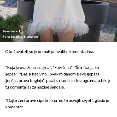
Severina - 2
Foto: Severina/Instagram
Obožavatelji su je odmah pohvalili u komentarima.
"Koja je ova žena kraljica", "Savršena", "Što starija, to
ljepša", "Baš si kao vino... Svakim danom si sve ljepša i
ljepša... prava boginja", pisali su korisnici Instagrama, a bilo je
tu komentara i za njezine sandale.
"Dajte ženi prave cipele i ona može osvojiti svijet", glasio je
komentar.