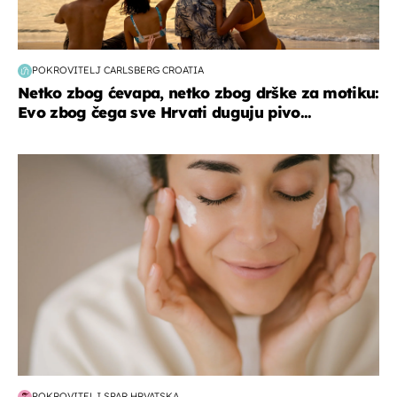
POKROVITELJ CARLSBERG CROATIA
Netko zbog ćevapa, netko zbog drške za motiku:
Evo zbog čega sve Hrvati duguju pivo...
moda & ljepota
POKROVITELJ SPAR HRVATSKA