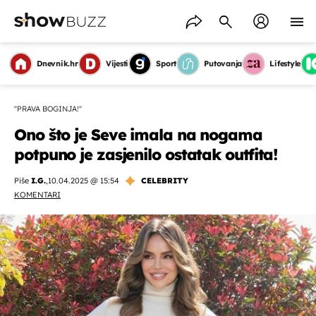
Dnevnik.hr
Vijesti
Sport
Putovanja
Lifestyle
''PRAVA BOGINJA!''
Ono što je Seve imala na nogama
potpuno je zasjenilo ostatak outfita!
Piše
I.G.
,
10.04.2025 @ 15:54
CELEBRITY
KOMENTARI
OMOGUĆI OBAVIJESTI