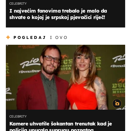
CELEBRITY
I najvećim fanovima trebalo je malo da
shvate o kojoj je srpskoj pjevačici riječ!
POGLEDAJ
I OVO
CELEBRITY
Kamere uhvatile šokantan trenutak kad je
policija upucala suprugu poznatog