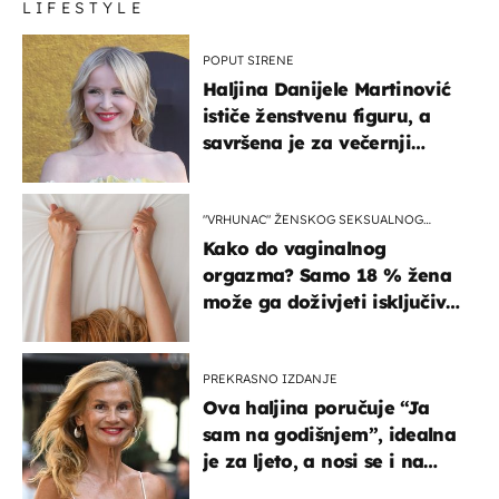
LIFESTYLE
POPUT SIRENE
Haljina Danijele Martinović
ističe ženstvenu figuru, a
savršena je za večernji
izlazak na moru
"VRHUNAC" ŽENSKOG SEKSUALNOG
ISKUSTVA
Kako do vaginalnog
orgazma? Samo 18 % žena
može ga doživjeti isključivo
na ovaj način
PREKRASNO IZDANJE
Ova haljina poručuje “Ja
sam na godišnjem”, idealna
je za ljeto, a nosi se i na
zagrebačkoj špici