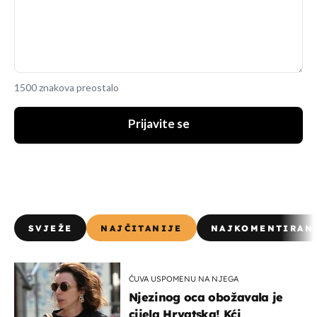
1500 znakova preostalo
Prijavite se
SVJEŽE
NAJČITANIJE
NAJKOMENTIRAN
ČUVA USPOMENU NA NJEGA
Njezinog oca obožavala je
cijela Hrvatska! Kći