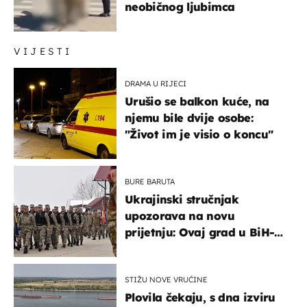
neobičnog ljubimca
VIJESTI
DRAMA U RIJECI
Urušio se balkon kuće, na
njemu bile dvije osobe:
"Život im je visio o koncu"
BURE BARUTA
Ukrajinski stručnjak
upozorava na novu
prijetnju: Ovaj grad u BiH-u
bi mogao biti žarište
STIŽU NOVE VRUĆINE
Plovila čekaju, s dna izviru