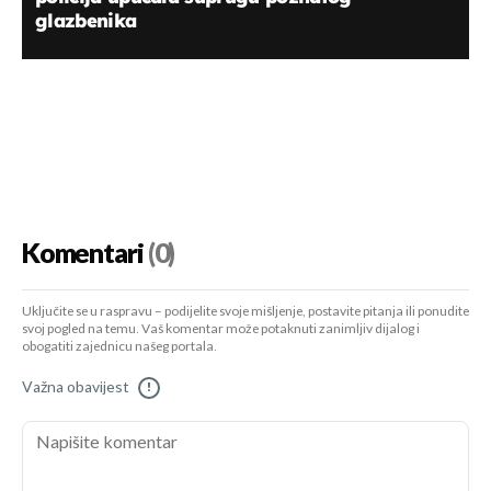
glazbenika
Komentari
(0)
Uključite se u raspravu – podijelite svoje mišljenje, postavite pitanja ili ponudite
svoj pogled na temu. Vaš komentar može potaknuti zanimljiv dijalog i
obogatiti zajednicu našeg portala.
Važna obavijest
!