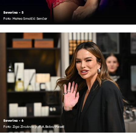
Severina - 5
Foto: Matea Smolčić Senčar
Severina - 6
Foto: Ziga Zivulovic jr./F.A.Bobo/Pixsell