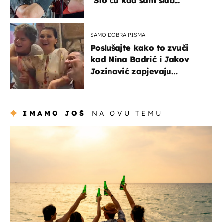
"Što ću kad sam slab..."
SAMO DOBRA PISMA
Poslušajte kako to zvuči
kad Nina Badrić i Jakov
Jozinović zapjevaju
Oliverov hit!
IMAMO JOŠ
NA OVU TEMU
zanimljivosti