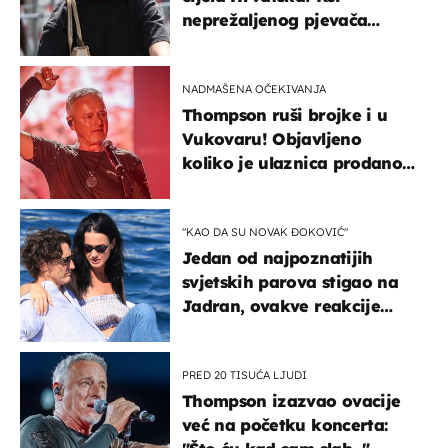
neprežaljenog pjevača
projurila špicom na dva
kotača
NADMAŠENA OČEKIVANJA
Thompson ruši brojke i u
Vukovaru! Objavljeno
koliko je ulaznica prodano
u kratkom vremenu
"KAO DA SU NOVAK ĐOKOVIĆ"
Jedan od najpoznatijih
svjetskih parova stigao na
Jadran, ovakve reakcije
vjerojatno nisu očekivali
PRED 20 TISUĆA LJUDI
Thompson izazvao ovacije
već na početku koncerta: