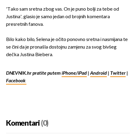
'Tako sam sretna zbog vas. On je puno bolji za tebe od
Justina', glasio je samo jedan od brojnih komentara
presretnih fanova.
Bilo kako bilo, Selena je očito ponovno sretna i nasmijana te
se čini da je pronašla dostojnu zamjenu za svog bivšeg
dečka Justina Biebera.
DNEVNIK.hr pratite putem
iPhone/iPad
|
Android
|
Twitter
|
Facebook
Komentari
(0)