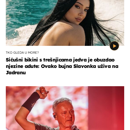
TKO GLEDA U MORE?
Sićušni bikini s trešnjicama jedva je obuzdao
njezine adute: Ovako bujna Slavonka uživa na
Jadranu