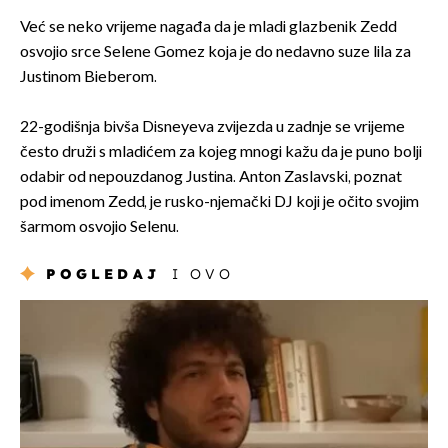
Već se neko vrijeme nagađa da je mladi glazbenik Zedd
osvojio srce Selene Gomez koja je do nedavno suze lila za
Justinom Bieberom.
22-godišnja bivša Disneyeva zvijezda u zadnje se vrijeme
često druži s mladićem za kojeg mnogi kažu da je puno bolji
odabir od nepouzdanog Justina. Anton Zaslavski, poznat
pod imenom Zedd, je rusko-njemački DJ koji je očito svojim
šarmom osvojio Selenu.
POGLEDAJ
I OVO