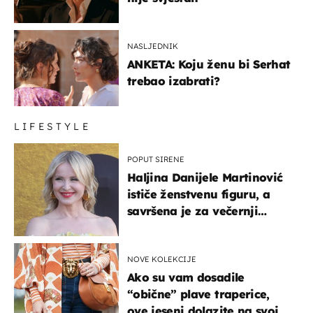
NASLJEDNIK
ANKETA: Koju ženu bi Serhat
trebao izabrati?
LIFESTYLE
POPUT SIRENE
Haljina Danijele Martinović
ističe ženstvenu figuru, a
savršena je za večernji
izlazak na moru
NOVE KOLEKCIJE
Ako su vam dosadile
“obične” plave traperice,
ove jeseni dolazite na svoje