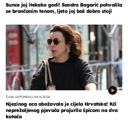
Sunce joj itekako godi! Sandra Bagarić pohvalila
se brončanim tenom, ljeto joj baš dobro stoji
ČUVA USPOMENU NA NJEGA
Njezinog oca obožavala je cijela Hrvatska! Kći
neprežaljenog pjevača projurila špicom na dva
kotača