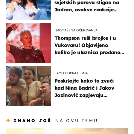
svjetskih parova stigao na
Jadran, ovakve reakcije
vjerojatno nisu očekivali
NADMAŠENA OČEKIVANJA
Thompson ruši brojke i u
Vukovaru! Objavljeno
koliko je ulaznica prodano
u kratkom vremenu
SAMO DOBRA PISMA
Poslušajte kako to zvuči
kad Nina Badrić i Jakov
Jozinović zapjevaju
Oliverov hit!
IMAMO JOŠ
NA OVU TEMU
zanimljivosti