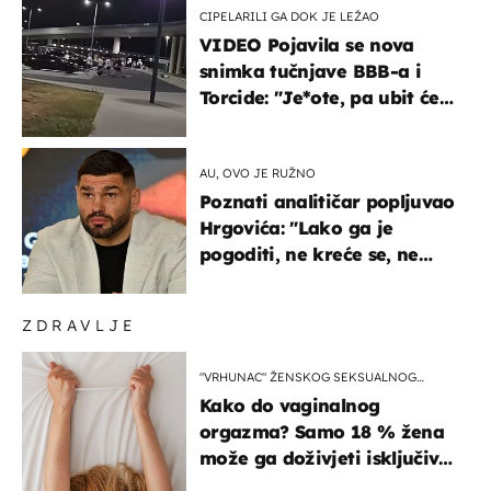
CIPELARILI GA DOK JE LEŽAO
VIDEO Pojavila se nova
snimka tučnjave BBB-a i
Torcide: "Je*ote, pa ubit će
ga!"
AU, OVO JE RUŽNO
Poznati analitičar popljuvao
Hrgovića: "Lako ga je
pogoditi, ne kreće se, ne
koristi noge..."
ZDRAVLJE
"VRHUNAC" ŽENSKOG SEKSUALNOG
ISKUSTVA
Kako do vaginalnog
orgazma? Samo 18 % žena
može ga doživjeti isključivo
na ovaj način