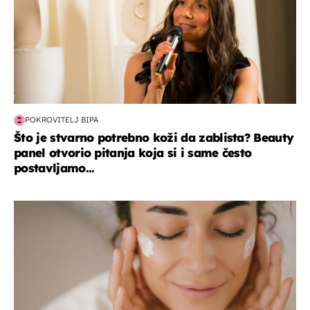
POKROVITELJ BIPA
Što je stvarno potrebno koži da zablista? Beauty
panel otvorio pitanja koja si i same često
postavljamo...
moda & ljepota