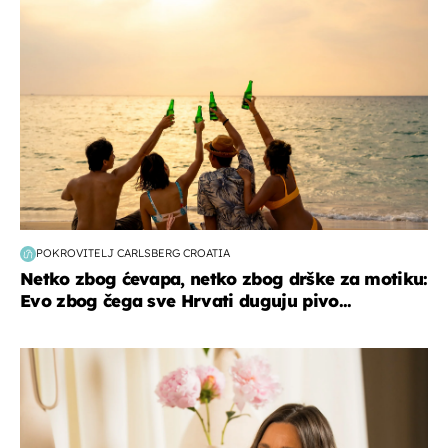
POKROVITELJ CARLSBERG CROATIA
Netko zbog ćevapa, netko zbog drške za motiku:
Evo zbog čega sve Hrvati duguju pivo...
moda & ljepota