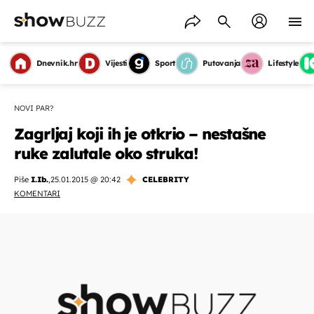
Dnevnik.hr
Vijesti
Sport
Putovanja
Lifestyle
NOVI PAR?
Zagrljaj koji ih je otkrio – nestašne
ruke zalutale oko struka!
Piše
I.Ib.
,
25.01.2015 @ 20:42
CELEBRITY
KOMENTARI
OMOGUĆI OBAVIJESTI