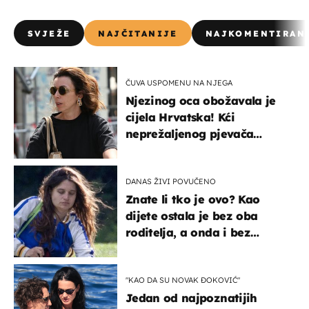
SVJEŽE
NAJČITANIJE
NAJKOMENTIRAN
ČUVA USPOMENU NA NJEGA
Njezinog oca obožavala je
cijela Hrvatska! Kći
neprežaljenog pjevača
projurila špicom na dva
kotača
DANAS ŽIVI POVUČENO
Znate li tko je ovo? Kao
dijete ostala je bez oba
roditelja, a onda i bez
milijuna koje je trebala
naslijediti
"KAO DA SU NOVAK ĐOKOVIĆ"
Jedan od najpoznatijih