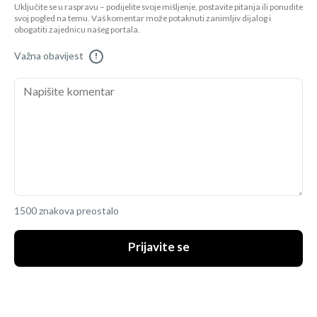
Uključite se u raspravu – podijelite svoje mišljenje, postavite pitanja ili ponudite
svoj pogled na temu. Vaš komentar može potaknuti zanimljiv dijalog i
obogatiti zajednicu našeg portala.
Važna obavijest
!
1500 znakova preostalo
Prijavite se