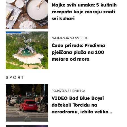
Majke svih umaka: 5 kultnih
recepata koje moraju znati
svi kuhari
NAJMANJA NA SVIJETU
Čudo prirode: Predivna
pješčana plaža na 100
metara od mora
SPORT
POJAVILA SE SNIMKA
VIDEO Bad Blue Boysi
dočekali Torcidu na
aerodromu, izbila velika
masovna tučnjava