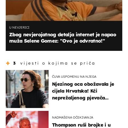
U NEVJERICI
Zbog nevjerojatnog detalja internet je napao
muža Selene Gomez: "Ovo je odvratno!"
3
vijesti o kojima se priča
ČUVA USPOMENU NA NJEGA
Njezinog oca obožavala je
cijela Hrvatska! Kći
neprežaljenog pjevača
projurila špicom na dva
kotača
NADMAŠENA OČEKIVANJA
Thompson ruši brojke i u