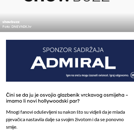
showbuzz
Foto: DNEVNIK.hr
Čini se da ju je osvojio glazbenik vrckavog osmijeha –
imamo li novi hollywoodski par?
Mnogi fanovi oduševljeni su nakon što su vidjeli da je mlada
pjevačica nastavila dalje sa svojim životom i da se ponovno
smije.