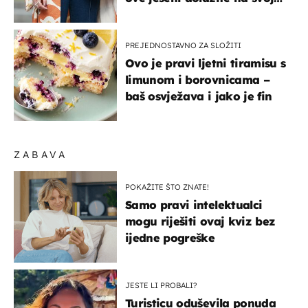
- izdvajamo 15 hit modela
PREJEDNOSTAVNO ZA SLOŽITI
Ovo je pravi ljetni tiramisu s
limunom i borovnicama –
baš osvježava i jako je fin
ZABAVA
POKAŽITE ŠTO ZNATE!
Samo pravi intelektualci
mogu riješiti ovaj kviz bez
ijedne pogreške
JESTE LI PROBALI?
Turisticu oduševila ponuda