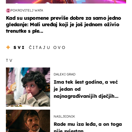
POKROVITELJ WATA
Kad su uspomene previše dobre za samo jedno
gledanje: Mali uređaj koji je još jednom oživio
trenutke s ple...
SVI
ČITAJU OVO
TV
DALEKI GRAD
Ima tek šest godina, a već
je jedan od
najnagrađivanijih dječjih
glumaca
NASLJEDNIK
Rade mu iza leđa, a on toga
nije svjestan