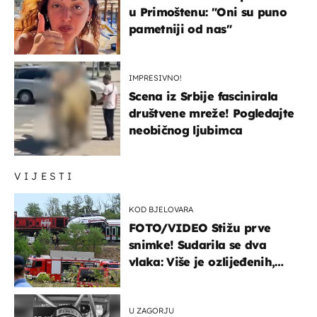
u Primoštenu: "Oni su puno
pametniji od nas"
IMPRESIVNO!
Scena iz Srbije fascinirala
društvene mreže! Pogledajte
neobičnog ljubimca
VIJESTI
KOD BJELOVARA
FOTO/VIDEO Stižu prve
snimke! Sudarila se dva
vlaka: Više je ozlijeđenih,
hitne službe na terenu
U ZAGORJU