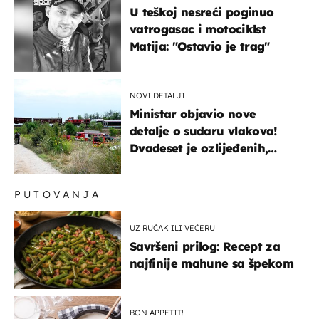
U teškoj nesreći poginuo
vatrogasac i motociklst
Matija: "Ostavio je trag"
NOVI DETALJI
Ministar objavio nove
detalje o sudaru vlakova!
Dvadeset je ozlijeđenih,
mlađa žena na intenzivnoj
PUTOVANJA
UZ RUČAK ILI VEČERU
Savršeni prilog: Recept za
najfinije mahune sa špekom
BON APPETIT!