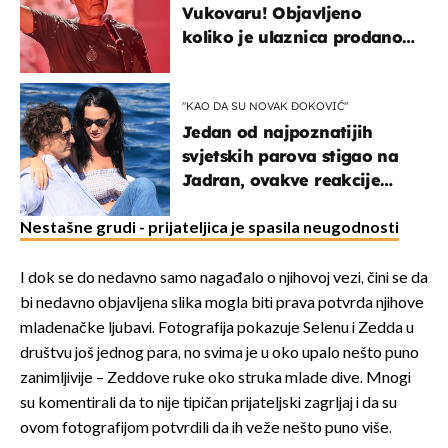
Vukovaru! Objavljeno
koliko je ulaznica prodano
u kratkom vremenu
"KAO DA SU NOVAK ĐOKOVIĆ"
Jedan od najpoznatijih
svjetskih parova stigao na
Jadran, ovakve reakcije
vjerojatno nisu očekivali
Nestašne grudi - prijateljica je spasila neugodnosti
I dok se do nedavno samo nagađalo o njihovoj vezi, čini se da
bi nedavno objavljena slika mogla biti prava potvrda njihove
mladenačke ljubavi. Fotografija pokazuje Selenu i Zedda u
društvu još jednog para, no svima je u oko upalo nešto puno
zanimljivije – Zeddove ruke oko struka mlade dive. Mnogi
su komentirali da to nije tipičan prijateljski zagrljaj i da su
ovom fotografijom potvrdili da ih veže nešto puno više.