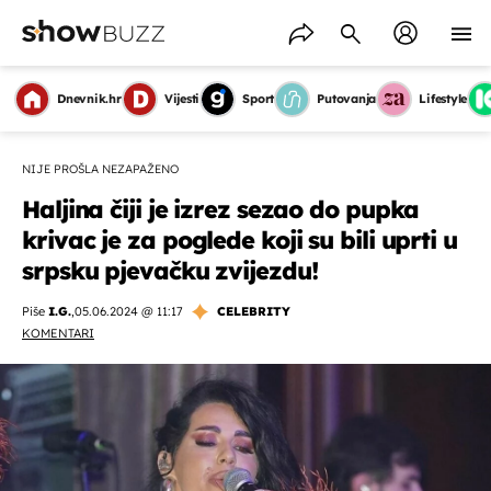
Dnevnik.hr
Vijesti
Sport
Putovanja
Lifestyle
NIJE PROŠLA NEZAPAŽENO
Haljina čiji je izrez sezao do pupka
krivac je za poglede koji su bili uprti u
srpsku pjevačku zvijezdu!
Piše
I.G.
,
05.06.2024 @ 11:17
CELEBRITY
KOMENTARI
OMOGUĆI OBAVIJESTI