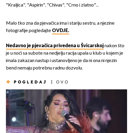
"Kraljica", "Aspirin", "Chivas", "Crno i zlatno"...
Malo tko zna da pjevačica ima i stariju sestru, a njezine
fotografije pogledajte
OVDJE.
Nedavno je pjevačica privedena u Švicarskoj
nakon što
je u noći sa subote na nedjelju racija upala u klub u kojem je
imala zakazan nastup i ustanovljeno je da ni ona ni njezin
bend nemaju potrebnu radnu dozvolu.
POGLEDAJ
I OVO