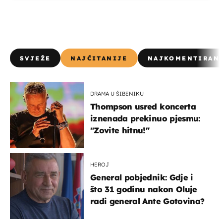
SVJEŽE
NAJČITANIJE
NAJKOMENTIRAN
DRAMA U ŠIBENIKU
Thompson usred koncerta
iznenada prekinuo pjesmu:
"Zovite hitnu!"
HEROJ
General pobjednik: Gdje i
što 31 godinu nakon Oluje
radi general Ante Gotovina?