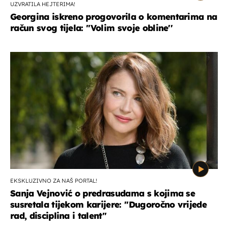
UZVRATILA HEJTERIMA!
Georgina iskreno progovorila o komentarima na
račun svog tijela: ''Volim svoje obline''
EKSKLUZIVNO ZA NAŠ PORTAL!
Sanja Vejnović o predrasudama s kojima se
susretala tijekom karijere: ''Dugoročno vrijede
rad, disciplina i talent''