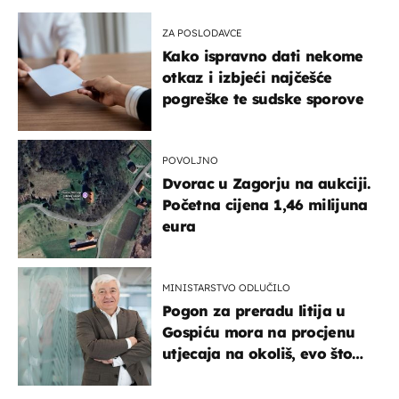
ZA POSLODAVCE
Kako ispravno dati nekome
otkaz i izbjeći najčešće
pogreške te sudske sporove
POVOLJNO
Dvorac u Zagorju na aukciji.
Početna cijena 1,46 milijuna
eura
MINISTARSTVO ODLUČILO
Pogon za preradu litija u
Gospiću mora na procjenu
utjecaja na okoliš, evo što
kaže ulagač