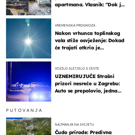
apartmana. Vlasnik: "Dok je
gorjelo, smijali su se, pili i
pokazivali mi srednji prst"
VREMENSKA PROGNOZA
Nakon vrhunca toplinskog
vala stiže osvježenje: Dokad
će trajati otkrio je
meteorolog
VOZILO SLETJELO S CESTE
UZNEMIRUJUĆE Strašni
prizori nesreće u Zagrebu:
Auto se prepolovio, jedna
osoba poginula
PUTOVANJA
NAJMANJA NA SVIJETU
Čudo prirode: Predivna