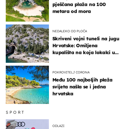
pješčana plaža na 100
metara od mora
NEDALEKO OD PLOČA
Skriveni vojni tuneli na jugu
Hrvatske: Omiljena
kupališta na koja lokalci u
miru dolaze roniti i skakati
u more
POKROVITELJ CORONA
Među 100 najboljih plaža
svijeta našla se i jedna
hrvatska
SPORT
ODLAZI