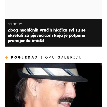
CELEBRITY
Zbog neobičnih vrućih hlačica svi su se
okretali za pjevačicom koja je potpuno
promijenila imidž!
POGLEDAJ
I OVU GALERIJU