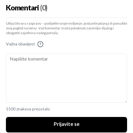
Komentari
(0)
Uključite se u raspravu – podijelite svoje mišljenje, postavite pitanja ili ponudite
svoj pogled na temu. Vaš komentar može potaknuti zanimljiv dijalog i
obogatiti zajednicu našeg portala.
Važna obavijest
!
1500 znakova preostalo
Prijavite se