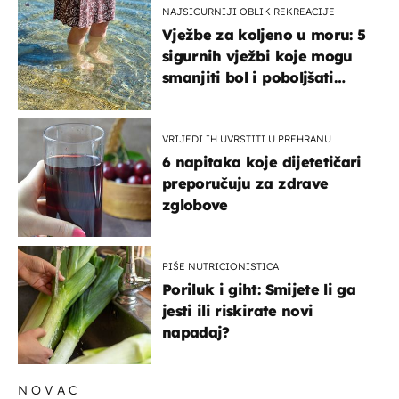
NAJSIGURNIJI OBLIK REKREACIJE
Vježbe za koljeno u moru: 5
sigurnih vježbi koje mogu
smanjiti bol i poboljšati
pokretljivost
VRIJEDI IH UVRSTITI U PREHRANU
6 napitaka koje dijetetičari
preporučuju za zdrave
zglobove
PIŠE NUTRICIONISTICA
Poriluk i giht: Smijete li ga
jesti ili riskirate novi
napadaj?
NOVAC