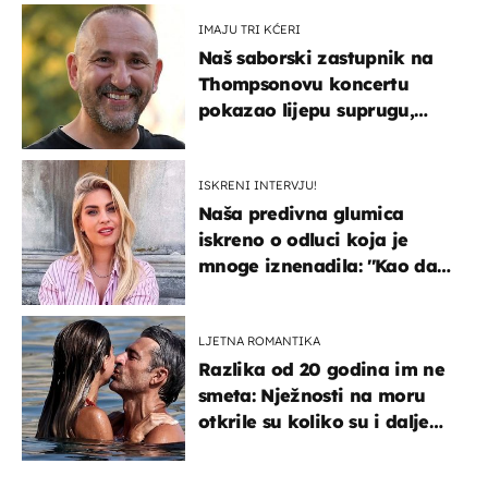
IMAJU TRI KĆERI
Naš saborski zastupnik na
Thompsonovu koncertu
pokazao lijepu suprugu,
koja godinama izbjegava
javnost
ISKRENI INTERVJU!
Naša predivna glumica
iskreno o odluci koja je
mnoge iznenadila: ''Kao da
mi je veliki teret pao s leđa''
LJETNA ROMANTIKA
Razlika od 20 godina im ne
smeta: Nježnosti na moru
otkrile su koliko su i dalje
zaljubljeni