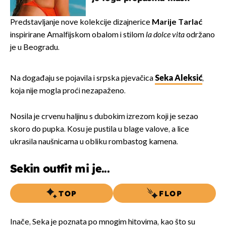
Predstavljanje nove kolekcije dizajnerice
Marije Tarlać
inspirirane Amalfijskom obalom i stilom
la dolce vita
održano
je u Beogradu.
Na događaju se pojavila i srpska pjevačica
Seka Aleksić
,
koja nije mogla proći nezapaženo.
Nosila je crvenu haljinu s dubokim izrezom koji je sezao
skoro do pupka. Kosu je pustila u blage valove, a lice
ukrasila naušnicama u obliku rombastog kamena.
Sekin outfit mi je...
TOP
FLOP
Inače, Seka je poznata po mnogim hitovima, kao što su