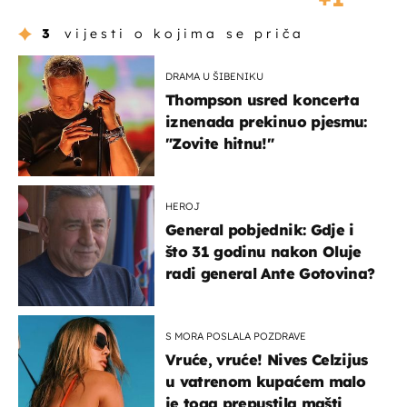
3
vijesti o kojima se priča
DRAMA U ŠIBENIKU
Thompson usred koncerta
iznenada prekinuo pjesmu:
"Zovite hitnu!"
HEROJ
General pobjednik: Gdje i
što 31 godinu nakon Oluje
radi general Ante Gotovina?
S MORA POSLALA POZDRAVE
Vruće, vruće! Nives Celzijus
u vatrenom kupaćem malo
je toga prepustila mašti