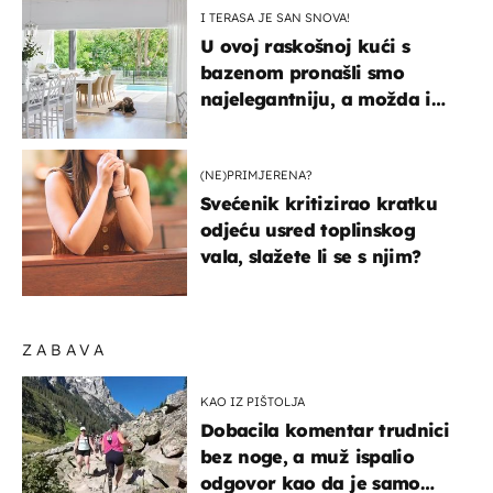
I TERASA JE SAN SNOVA!
U ovoj raskošnoj kući s
bazenom pronašli smo
najelegantniju, a možda i
najljepšu bijelu kuhinju
(NE)PRIMJERENA?
Svećenik kritizirao kratku
odjeću usred toplinskog
vala, slažete li se s njim?
ZABAVA
KAO IZ PIŠTOLJA
Dobacila komentar trudnici
bez noge, a muž ispalio
odgovor kao da je samo