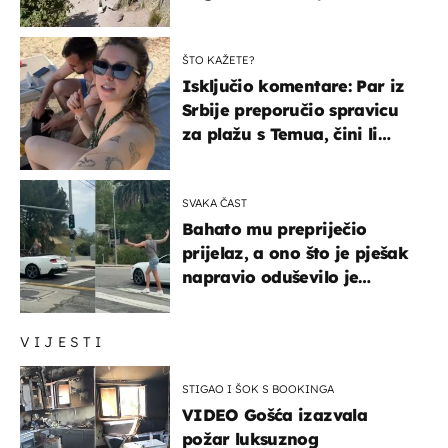
čekao…
ŠTO KAŽETE?
Isključio komentare: Par iz
Srbije preporučio spravicu
za plažu s Temua, čini li
vam se ovo sigurnim?
SVAKA ČAST
Bahato mu prepriječio
prijelaz, a ono što je pješak
napravio oduševilo je
društvene mreže
VIJESTI
STIGAO I ŠOK S BOOKINGA
VIDEO Gošća izazvala
požar luksuznog