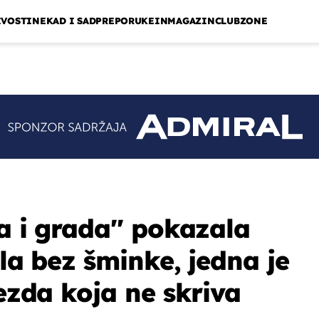
IVOSTI
NEKAD I SAD
PREPORUKE
INMAGAZIN
CLUBZONE
a i grada'' pokazala
ala bez šminke, jedna je
jezda koja ne skriva