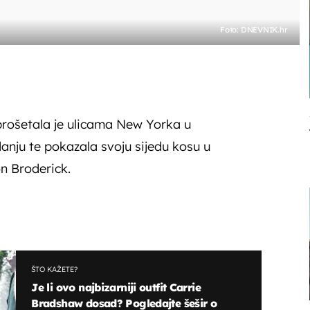
Foto: DNEVNIK.hr
prošetala je ulicama New Yorka u
nju te pokazala svoju sijedu kosu u
n Broderick.
ŠTO KAŽETE?
Je li ovo najbizarniji outfit Carrie
Bradshaw dosad? Pogledajte šešir o