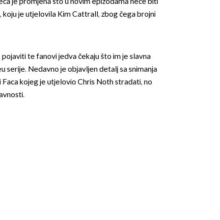
jveća je promjena što u novim epizodama neće biti
oju je utjelovila Kim Cattrall, zbog čega brojni
se pojaviti te fanovi jedva čekaju što im je slavna
 serije. Nedavno je objavljen detalj sa snimanja
i Faca kojeg je utjelovio Chris Noth stradati, no
avnosti.