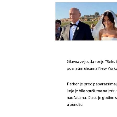
Glavna zvijezda serije ''Seks i
poznatim ulicama New Yorka
Parker je pred paparazzima p
koja je bila spuštena na jedn
naočalama. Da su je godine su
u pundžu.