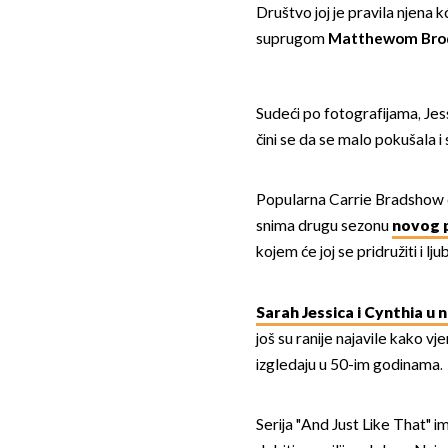
Društvo joj je pravila njena 
suprugom
Matthewom Bro
Sudeći po fotografijama, Jessi
čini se da se malo pokušala i 
Popularna Carrie Bradshow os
snima drugu sezonu
novog p
kojem će joj se pridružiti i l
Sarah Jessica i Cynthia u
još su ranije najavile kako vj
izgledaju u 50-im godinama.
Serija "And Just Like That" i