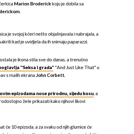
kćerkica
Marion Broderick
koju je dobila sa
derickom
.
ca je svojoj kćeri nešto objašnjavala i nabrajala, a
sakriti kad je uvidjela da ih snimaju paparazzi.
OMOGUĆI OBAVIJESTI
tala je ikona stila sve do danas, a trenutno
oglavlja ''Seksa i grada'
' ''And Just Like That'' u
jubav s malih ekrana
John Corbett.
 novim epizodama nose prirodnu, sijedu kosu
, a
erodostojno žele prikazati kako njihovi likovi
mat će 10 epizoda, a za svaku od njih glumice će