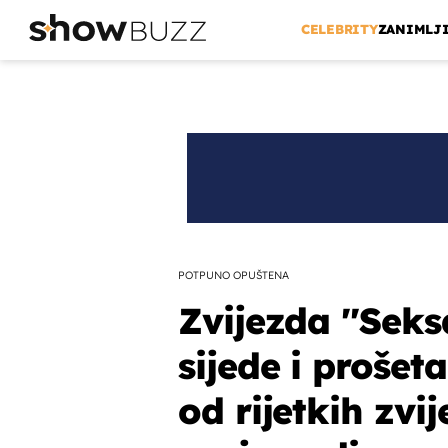
CELEBRITY
ZANIMLJ
POTPUNO OPUŠTENA
Zvijezda ''Seks
sijede i prošet
od rijetkih zvi