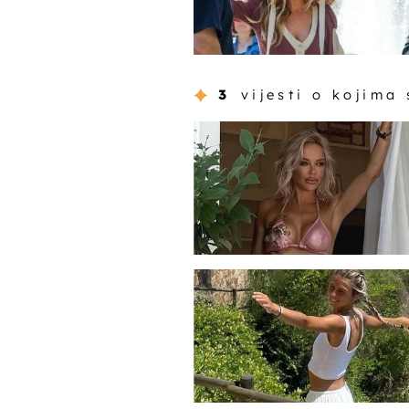
3
vijesti o kojima