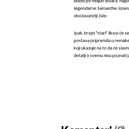
dobiti po milijun dolara. Na
legendarne Samanthe Jones, k
obožavatelji žale.
Ipak, brojni "stari" likovi će 
postava pripremila u remakeu
koji ukazuje na to da će slavn
detalji o svemu nisu poznati j