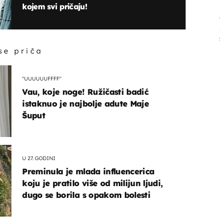
kojem svi pričaju!
 se priča
"UUUUUUFFFF"
Vau, koje noge! Ružičasti badić
istaknuo je najbolje adute Maje
Šuput
U 27. GODINI
Preminula je mlada influencerica
koju je pratilo više od milijun ljudi,
dugo se borila s opakom bolesti