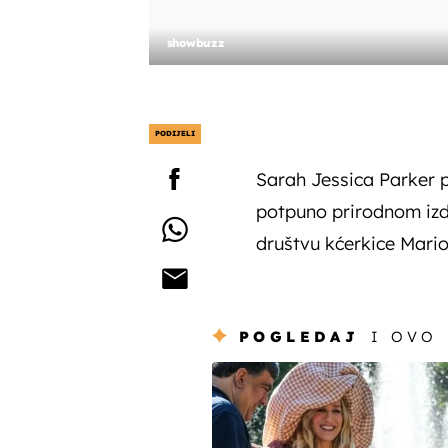
showbuzz
PODIJELI
Sarah Jessica Parker 
potpuno prirodnom izda
društvu kćerkice Mario
POGLEDAJ
I OVO