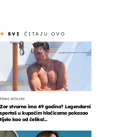
SVI
ČITAJU OVO
PRAVI APOLON!
Zar stvarno ima 49 godina? Legendarni
sportaš u kupaćim hlačicama pokazao
tijelo kao od čelika!...