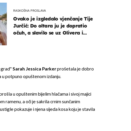
RASKOŠNA PROSLAVA
Ovako je izgledalo vjenčanje Tije
Jurčić: Do oltara ju je dopratio
očuh, a slavilo se uz Olivera i
Rozgu
 grad''
Sarah Jessica Parker
prošetala je dobro
 u potpuno opuštenom izdanju.
rošla u opuštenim bijelim hlačama i sivoj majici
om ramenu, a oči je sakrila crnim sunčanim
stigle pokazuje i njena sijeda kosa koju je stavila