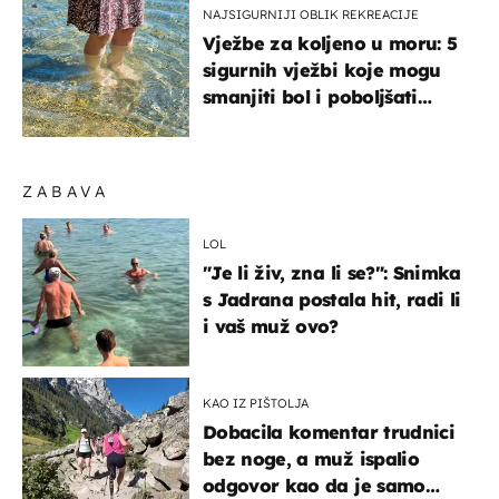
NAJSIGURNIJI OBLIK REKREACIJE
Vježbe za koljeno u moru: 5
sigurnih vježbi koje mogu
smanjiti bol i poboljšati
pokretljivost
ZABAVA
LOL
"Je li živ, zna li se?": Snimka
s Jadrana postala hit, radi li
i vaš muž ovo?
KAO IZ PIŠTOLJA
Dobacila komentar trudnici
bez noge, a muž ispalio
odgovor kao da je samo