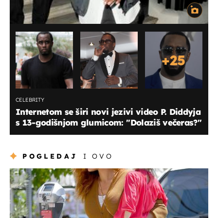
+
25
CELEBRITY
Internetom se širi novi jezivi video P. Diddyja
s 13-godišnjom glumicom: ''Dolaziš večeras?''
POGLEDAJ
I OVO