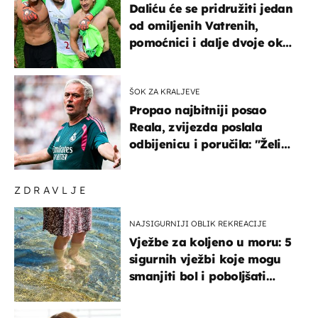
Daliću će se pridružiti jedan
od omiljenih Vatrenih,
pomoćnici i dalje dvoje oko
ponude
ŠOK ZA KRALJEVE
Propao najbitniji posao
Reala, zvijezda poslala
odbijenicu i poručila: "Želim
u Barcelonu"
ZDRAVLJE
NAJSIGURNIJI OBLIK REKREACIJE
Vježbe za koljeno u moru: 5
sigurnih vježbi koje mogu
smanjiti bol i poboljšati
pokretljivost