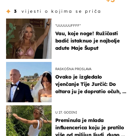
3
vijesti o kojima se priča
"UUUUUUFFFF"
Vau, koje noge! Ružičasti
badić istaknuo je najbolje
adute Maje Šuput
RASKOŠNA PROSLAVA
Ovako je izgledalo
vjenčanje Tije Jurčić: Do
oltara ju je dopratio očuh, a
slavilo se uz Olivera i Rozgu
U 27. GODINI
Preminula je mlada
influencerica koju je pratilo
više od milijun ljudi, dugo se