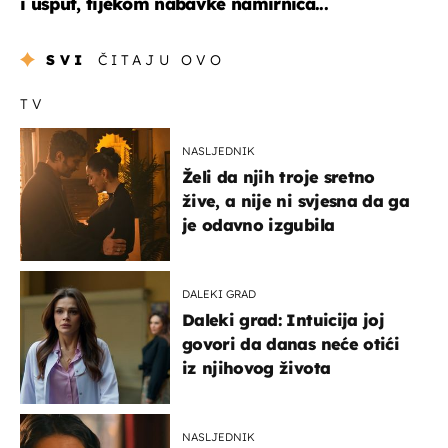
i usput, tijekom nabavke namirnica...
SVI
ČITAJU OVO
TV
NASLJEDNIK
Želi da njih troje sretno
žive, a nije ni svjesna da ga
je odavno izgubila
DALEKI GRAD
Daleki grad: Intuicija joj
govori da danas neće otići
iz njihovog života
NASLJEDNIK