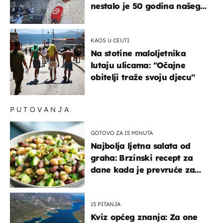
nestalo je 50 godina našeg
života, supruga i ja ne
možemo oka sklopiti"
KAOS U CEUTI
Na stotine maloljetnika
lutaju ulicama: "Očajne
obitelji traže svoju djecu"
PUTOVANJA
GOTOVO ZA 15 MINUTA
Najbolja ljetna salata od
graha: Brzinski recept za
dane kada je prevruće za
kuhanje
15 PITANJA
Kviz općeg znanja: Za one