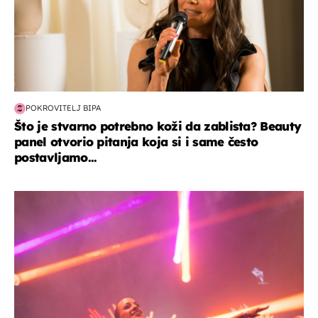
POKROVITELJ BIPA
Što je stvarno potrebno koži da zablista? Beauty
panel otvorio pitanja koja si i same često
postavljamo...
kultura & zabava