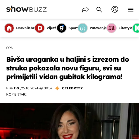
Dnevnik.hr
Vijesti
Sport
Putovanja
Lifestyle
OPA!
Bivša uraganka u haljini s izrezom do
struka pokazala novu figuru, svi su
primijetili vidan gubitak kilograma!
Piše
I.G.
,
25.10.2024 @ 09:57
CELEBRITY
KOMENTARI
OMOGUĆI OBAVIJESTI