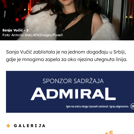
Sanja Vučić - 3
Foto: Antonio Ahel/ATAImages/Pixsell
Sanja Vučić zablistala je na jednom događaju u Srbiji,
gdje je mnogima zapela za oko njezina utegnuta linija.
GALERIJA
5