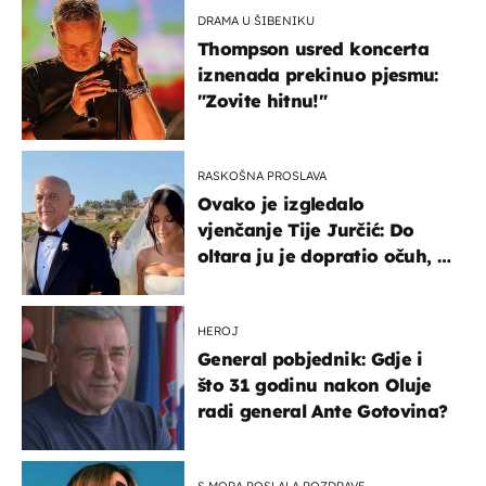
DRAMA U ŠIBENIKU
Thompson usred koncerta
iznenada prekinuo pjesmu:
"Zovite hitnu!"
RASKOŠNA PROSLAVA
Ovako je izgledalo
vjenčanje Tije Jurčić: Do
oltara ju je dopratio očuh, a
slavilo se uz Olivera i Rozgu
HEROJ
General pobjednik: Gdje i
što 31 godinu nakon Oluje
radi general Ante Gotovina?
S MORA POSLALA POZDRAVE