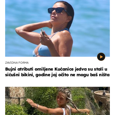
ZAVIDNA FORMA
Bujni atributi omiljene Kućanice jedva su stali u
sićušni bikini, godine joj očito ne mogu baš ništa