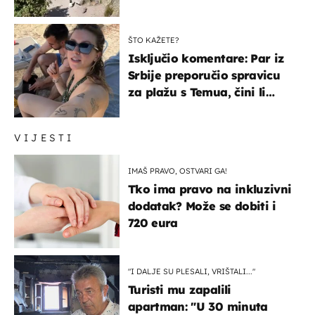
čekao…
ŠTO KAŽETE?
Isključio komentare: Par iz
Srbije preporučio spravicu
za plažu s Temua, čini li
vam se ovo sigurnim?
VIJESTI
IMAŠ PRAVO, OSTVARI GA!
Tko ima pravo na inkluzivni
dodatak? Može se dobiti i
720 eura
"I DALJE SU PLESALI, VRIŠTALI..."
Turisti mu zapalili
apartman: "U 30 minuta