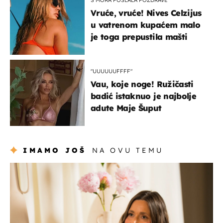
Vruće, vruće! Nives Celzijus
u vatrenom kupaćem malo
je toga prepustila mašti
"UUUUUUFFFF"
Vau, koje noge! Ružičasti
badić istaknuo je najbolje
adute Maje Šuput
IMAMO JOŠ
NA OVU TEMU
moda & ljepota