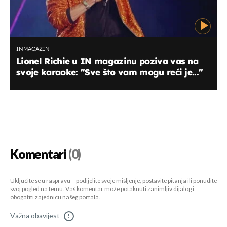
INMAGAZIN
Lionel Richie u IN magazinu poziva vas na
svoje karaoke: ''Sve što vam mogu reći je...''
Komentari
(0)
Uključite se u raspravu – podijelite svoje mišljenje, postavite pitanja ili ponudite
svoj pogled na temu. Vaš komentar može potaknuti zanimljiv dijalog i
obogatiti zajednicu našeg portala.
Važna obavijest
!