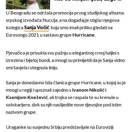
borila s opakom bolesti
U Beogradu se održala promocija prvog studijskog albuma
srpskog izvođača Nuccija, a na događaj je stigla i njegova
kolegica
Sanja Vučić
, koju smo imali priliku gledati na
Eurosongu 2021. u sastavu grupe
Hurricane
.
Pjevačica je privukla svu pažnju u elegantnoj crnoj haljini s
izrezima i bijeloj bundi, a mnogi su primijetili da je Sanja vidno
smršavjela i utegnula liniju.
Sanja je donedavno bila članica grupe Hurricane, u kojoj su je
mnogi u regiji i upoznali zajedno s
Ivanom Nikolić i
Ksenijom Knežević
, ali trojka se raspala te su krenule u
solokarijere, dok su njih naslijedile nove djevojke pod istim
nazivom grupe.
Uraganke su susjednu Srbiju predstavljale na Euroviziji