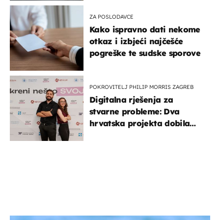
ZA POSLODAVCE
Kako ispravno dati nekome
otkaz i izbjeći najčešće
pogreške te sudske sporove
POKROVITELJ PHILIP MORRIS ZAGREB
Digitalna rješenja za
stvarne probleme: Dva
hrvatska projekta dobila
potporu za razvoj