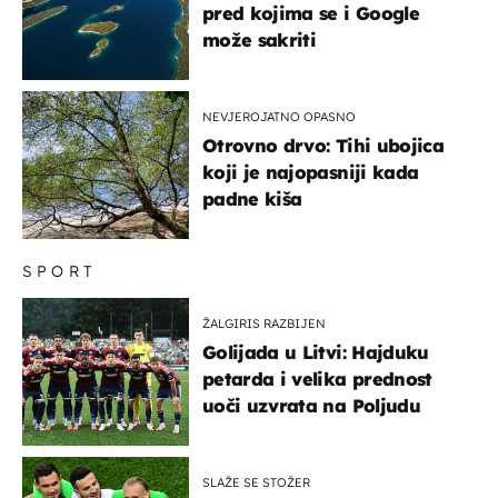
pred kojima se i Google
može sakriti
NEVJEROJATNO OPASNO
Otrovno drvo: Tihi ubojica
koji je najopasniji kada
padne kiša
SPORT
ŽALGIRIS RAZBIJEN
Golijada u Litvi: Hajduku
petarda i velika prednost
uoči uzvrata na Poljudu
SLAŽE SE STOŽER