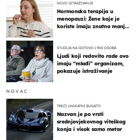
NOVO ISTRAŽIVANJE
Hormonska terapija u
menopauzi: Žene koje je
koriste imaju znatno manji
rizik od ovoga
STUDIJA NA GOTOVO 1.900 OSOBA
Ljudi koji redovito rade ovo
imaju “mlađi” organizam,
pokazuje istraživanje
NOVAC
TREĆI UNIKATNI BUGATTI
Nazvan je po vrsti
srednjovjekovnog viteškog
konja i visok samo metar