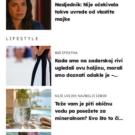
Nasljednik: Nije očekivala
takve uvrede od vlastite
majke
LIFESTYLE
BAŠ EFEKTNA
Kada smo na zadarskoj rivi
ugledali ovu haljinu, morali
smo doznati odakle je –
košta samo 18 eura
NIJE UVIJEK NAJBOLJI IZBOR
Teže vam je piti običnu
vodu pa posežete za
mineralnom? Evo što to čini
organizmu