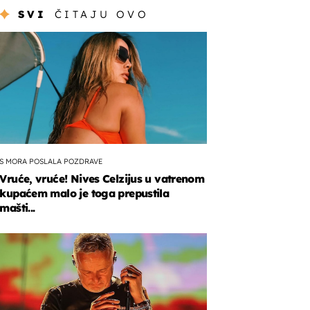
SVI
ČITAJU OVO
S MORA POSLALA POZDRAVE
Vruće, vruće! Nives Celzijus u vatrenom
kupaćem malo je toga prepustila
mašti...