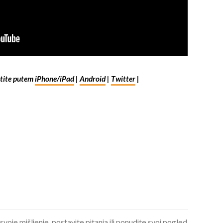
ite putem
iPhone/iPad
|
Android
|
Twitter
|
 svoje mišljenje, postavite pitanja ili ponudite svoj pogled