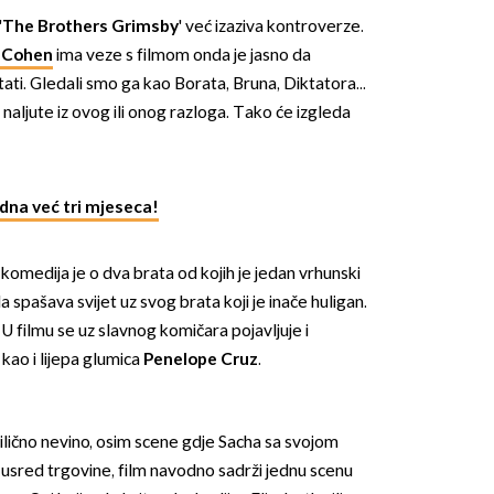
'
The Brothers Grimsby
' već izaziva kontroverze.
 Cohen
ima veze s filmom onda je jasno da
ati. Gledali smo ga kao Borata, Bruna, Diktatora...
 naljute iz ovog ili onog razloga. Tako će izgleda
OMOGUĆI OBAVIJESTI
udna već tri mjeseca!
komedija je o dva brata od kojih je jedan vrhunski
 da spašava svijet uz svog brata koji je inače huligan.
U filmu se uz slavnog komičara pojavljuje i
, kao i lijepa glumica
Penelope Cruz
.
prilično nevino, osim scene gdje Sacha sa svojom
usred trgovine, film navodno sadrži jednu scenu