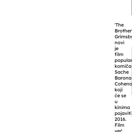
'The
Brother
Grimsby
novi
je
film
popula
komiča
Sache
Barona
Cohen
koji
će se
u
kinima
pojaviti
2016.
Film
već