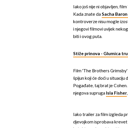
Iako još nije ni objavljen, film 
Kada znate da
Sacha Baron
kontroverze nisu mogle izost
i njegovi filmovi uvijek nekog
biti i ovog puta.
Stiže prinova - Glumica tr
Film 'The Brothers Grimsby' 
špijun koji će doći u situaciju
Pogađate, taj brat je Cohen. 
njegova supruga
Isla Fisher
Iako trailer za film izgleda 
djevojkom isprobava krevet 