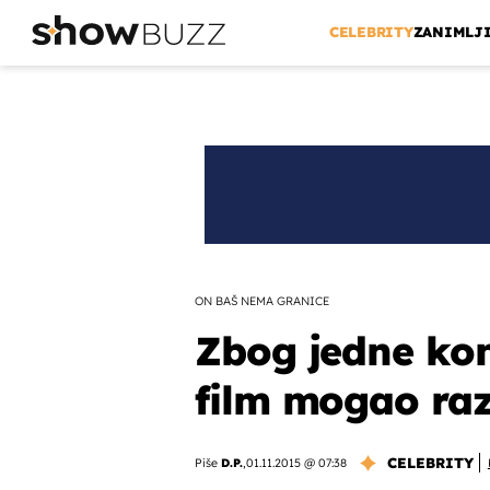
CELEBRITY
ZANIMLJ
ON BAŠ NEMA GRANICE
Zbog jedne kon
film mogao raz
CELEBRITY
Piše
D.P.
,
01.11.2015 @ 07:38