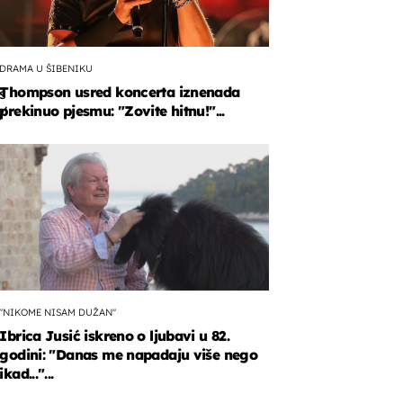
DRAMA U ŠIBENIKU
Thompson usred koncerta iznenada
s
prekinuo pjesmu: "Zovite hitnu!"...
'
rnog
ra
a
"NIKOME NISAM DUŽAN"
Ibrica Jusić iskreno o ljubavi u 82.
godini: "Danas me napadaju više nego
ikad..."...