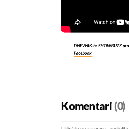
DNEVNIK.hr SHOWBUZZ prat
Facebook
Komentari
(0)
Uključite se u raspravu – podijelite