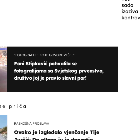
sada
izaziva
kontrov
"FOTOGRAFIJE KOJE GOVORE VIŠE..."
Fani Stipković pohvalila se
fotografijama sa Svjetskog prvenstva,
društvo joj je pravio slavni par!
 se priča
RASKOŠNA PROSLAVA
Ovako je izgledalo vjenčanje Tije
Jurčić: Do oltara ju je dopratio