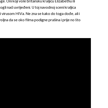
e. Oni koji vole britansku kraljicu Elizabethu ili
gli naći uvrijeđeni. U toj navodnoj sceni kraljica
i virusom HIVa. Ne zna se kako do toga dođe, ali i
oljna da se oko filma podigne prašina i prije no što