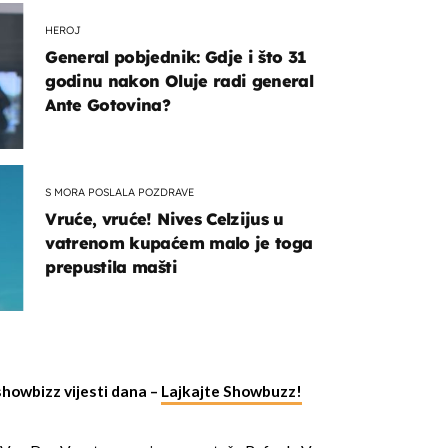
HEROJ
General pobjednik: Gdje i što 31
godinu nakon Oluje radi general
Ante Gotovina?
S MORA POSLALA POZDRAVE
Vruće, vruće! Nives Celzijus u
vatrenom kupaćem malo je toga
prepustila mašti
showbizz vijesti dana –
Lajkajte Showbuzz!