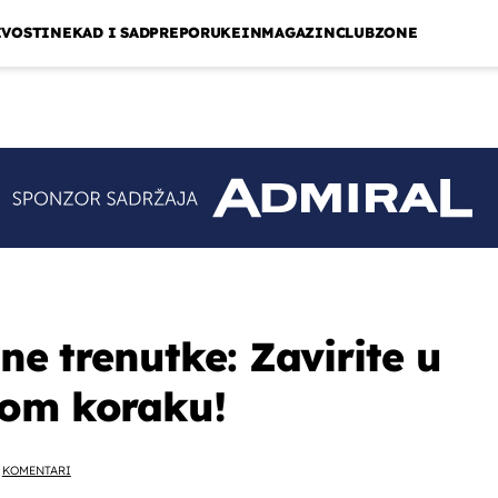
IVOSTI
NEKAD I SAD
PREPORUKE
INMAGAZIN
CLUBZONE
mne trenutke: Zavirite u
kom koraku!
KOMENTARI