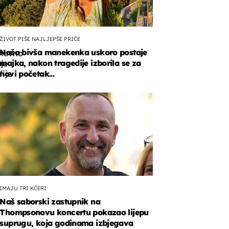
ŽIVOT PIŠE NAJLJEPŠE PRIČE
Naša bivša manekenka uskoro postaje
nevno
majka, nakon tragedije izborila se za
uje
fije
novi početak...
IMAJU TRI KĆERI
Naš saborski zastupnik na
i
Thompsonovu koncertu pokazao lijepu
suprugu, koja godinama izbjegava