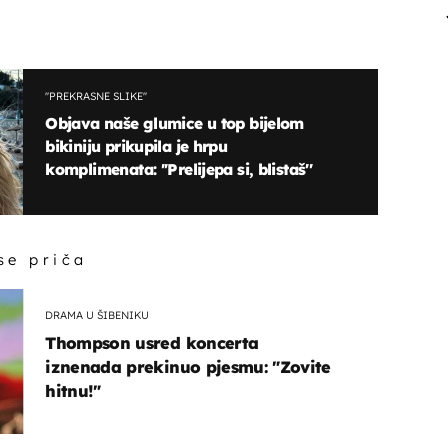
''PREKRASNE SLIKE''
Objava naše glumice u top bijelom
bikiniju prikupila je hrpu
komplimenata: ''Prelijepa si, blistaš''
 se priča
DRAMA U ŠIBENIKU
Thompson usred koncerta
iznenada prekinuo pjesmu: "Zovite
hitnu!"