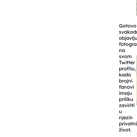
Gotovo
svakod
objavlj
fotogra
na
svom
Twitter
profilu,
kada
brojni
fanovi
imaju
priliku
zaviriti
u
njezin
privatn
život.