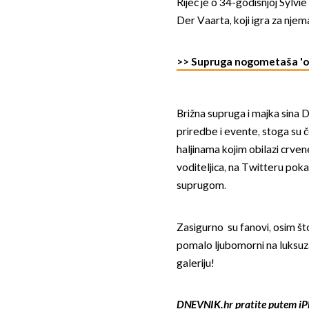
Riječ je o 34-godišnjoj Sylv
Der Vaarta, koji igra za njem
>> Supruga nogometaša 'ost
Brižna supruga i majka sina 
priredbe i evente, stoga su 
haljinama kojim obilazi crven
voditeljica, na Twitteru pokaz
suprugom.
Zasigurno su fanovi, osim što 
pomalo ljubomorni na luksuzan
galeriju!
DNEVNIK.hr pratite putem
iP