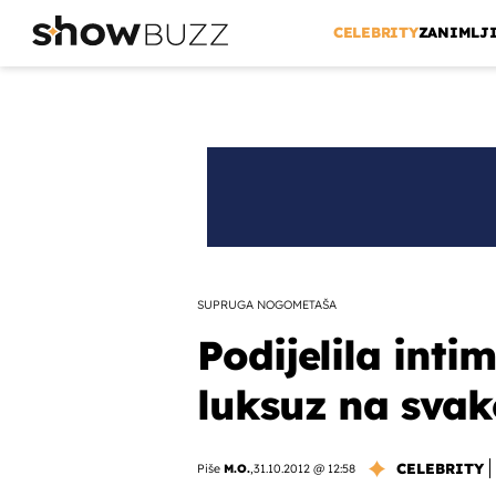
CELEBRITY
ZANIMLJ
SUPRUGA NOGOMETAŠA
Podijelila inti
luksuz na sva
CELEBRITY
Piše
M.O.
,
31.10.2012 @ 12:58