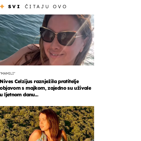
SVI
ČITAJU OVO
"MAMILI"
Nives Celzijus raznježila pratitelje
objavom s majkom, zajedno su uživale
u ljetnom danu...