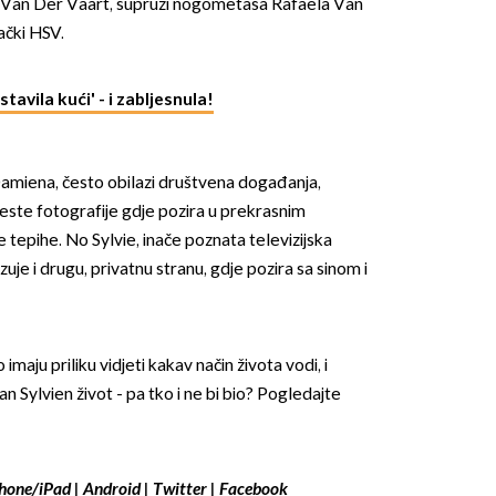
ie Van Der Vaart, supruzi nogometaša Rafaela Van
ački HSV.
avila kući' - i zabljesnula!
Damiena, često obilazi društvena događanja,
OMOGUĆI OBAVIJESTI
česte fotografije gdje pozira u prekrasnim
e tepihe. No Sylvie, inače poznata televizijska
uje i drugu, privatnu stranu, gdje pozira sa sinom i
imaju priliku vidjeti kakav način života vodi, i
 Sylvien život - pa tko i ne bi bio? Pogledajte
hone/iPad
|
Android
|
Twitter
|
Facebook