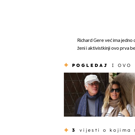
Richard Gere već ima jedno di
ženi i aktivistkinji ovo prva b
POGLEDAJ
I OVO
3
vijesti o kojima