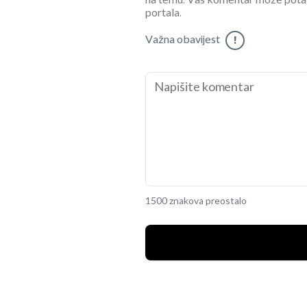
na temu. Vaš komentar može potaknu
portala.
Važna obavijest
!
1500 znakova preostalo