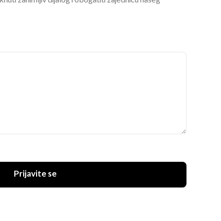
ti zanimljiv dijalog i obogatiti zajednicu našeg
Prijavite se