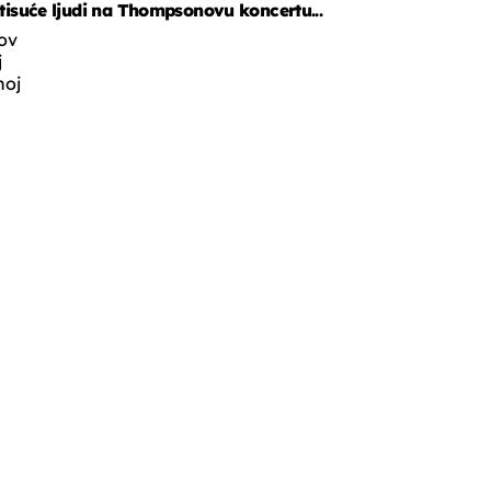
tisuće ljudi na Thompsonovu koncertu...
ov
j
noj