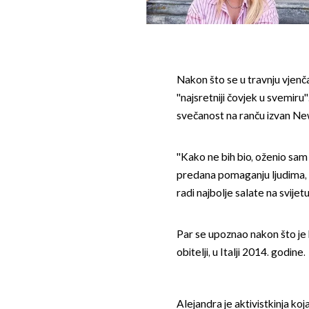
Nakon što se u travnju vjenč
''najsretniji čovjek u svemiru
svečanost na ranču izvan Ne
''Kako ne bih bio, oženio sam 
predana pomaganju ljudima, za
radi najbolje salate na svijet
Par se upoznao nakon što je 
obitelji, u Italji 2014. godine.
Alejandra je aktivistkinja koja