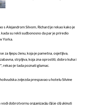
leđa''
ao s Alejandrom Silvom, Richard je rekao kako je
''. kada su rekli sudbonosno da par je priredio
w Yorka.
OMOGUĆI OBAVIJESTI
se za lijepu ženu, koja je pametna, osjetljiva,
bavna, strpljiva, koja zna oprostiti, dobro kuha i
u'', rekao je tada poznati glumac.
holivudska zvijezda prespavao u hotelu Silvine
 vodi dobrotvornu organizaciju čiji je cilj ukinuti