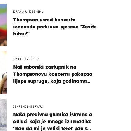
DRAMA U ŠIBENIKU
Thompson usred koncerta
iznenada prekinuo pjesmu: "Zovite
hitnu!"
IMAJU TRI KĆERI
Naš saborski zastupnik na
Thompsonovu koncertu pokazao
lijepu suprugu, koja godinama
izbjegava javnost
ISKRENI INTERVJU!
Naša predivna glumica iskreno o
odluci koja je mnoge iznenadila:
''Kao da mi je veliki teret pao s