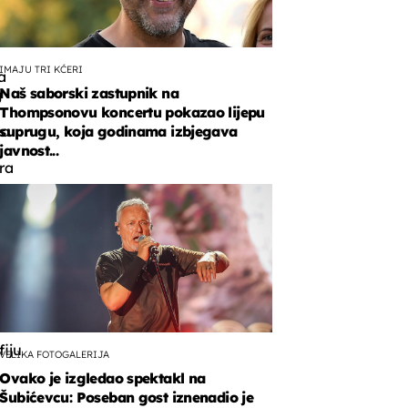
IMAJU TRI KĆERI
a
Naš saborski zastupnik na
g
Thompsonovu koncertu pokazao lijepu
da
suprugu, koja godinama izbjegava
javnost...
ra
a
ramu
i
fiju
VELIKA FOTOGALERIJA
Ovako je izgledao spektakl na
Šubićevcu: Poseban gost iznenadio je