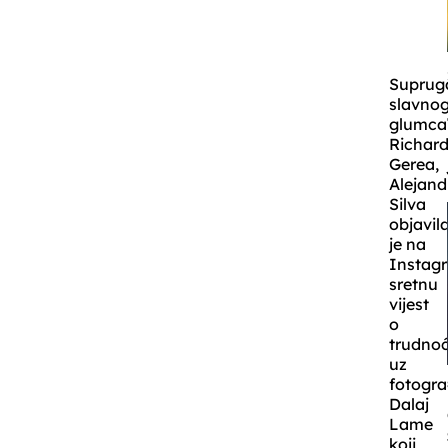
Suprug
slavno
glumca
Richar
Gerea,
Alejand
Silva
objavil
je na
Instag
sretnu
vijest
o
trudnoć
uz
fotogra
Dalaj
Lame
koji