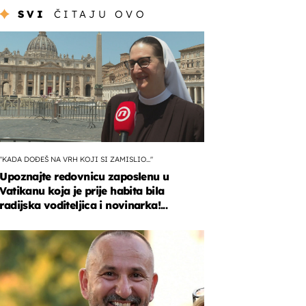
SVI
ČITAJU OVO
"KADA DOĐEŠ NA VRH KOJI SI ZAMISLIO..."
Upoznajte redovnicu zaposlenu u
Vatikanu koja je prije habita bila
radijska voditeljica i novinarka!...