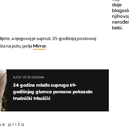
daje
blagosl
njihovo
nerođe
bebi.
jete, a njegovoj je supruzi, 35-godišnjoj poslovnoj
eba na putu, javlja
Mirror
.
NJOJ JE 35 GODINA
34 godine mlađa supruga 69-
godišnjeg glumca ponosno pokazala
trudnički trbuščić
 se priča