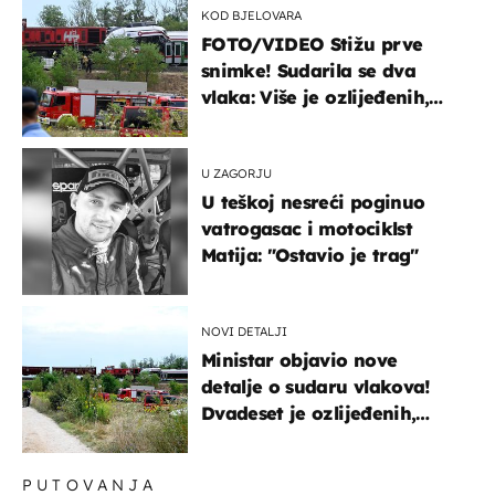
KOD BJELOVARA
FOTO/VIDEO Stižu prve
snimke! Sudarila se dva
vlaka: Više je ozlijeđenih,
hitne službe na terenu
U ZAGORJU
U teškoj nesreći poginuo
vatrogasac i motociklst
Matija: "Ostavio je trag"
NOVI DETALJI
Ministar objavio nove
detalje o sudaru vlakova!
Dvadeset je ozlijeđenih,
mlađa žena na intenzivnoj
PUTOVANJA