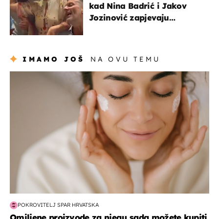
kad Nina Badrić i Jakov
Jozinović zapjevaju
Oliverov hit!
IMAMO JOŠ
NA OVU TEMU
moda & ljepota
POKROVITELJ SPAR HRVATSKA
Omiljene proizvode za njegu sada možete kupiti