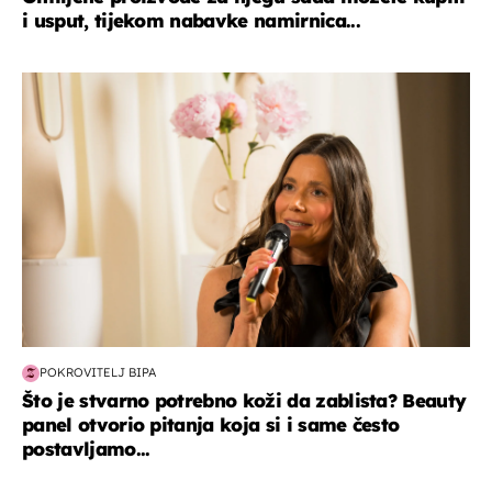
i usput, tijekom nabavke namirnica...
moda & ljepota
POKROVITELJ BIPA
Što je stvarno potrebno koži da zablista? Beauty
panel otvorio pitanja koja si i same često
postavljamo...