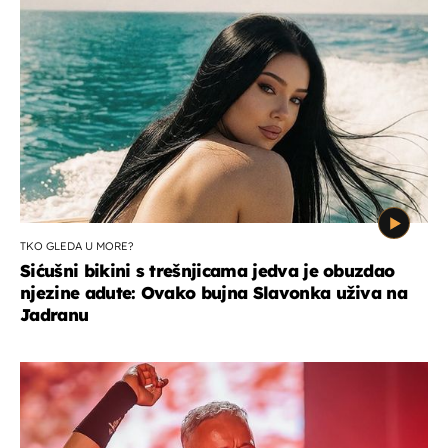
TKO GLEDA U MORE?
Sićušni bikini s trešnjicama jedva je obuzdao
njezine adute: Ovako bujna Slavonka uživa na
Jadranu