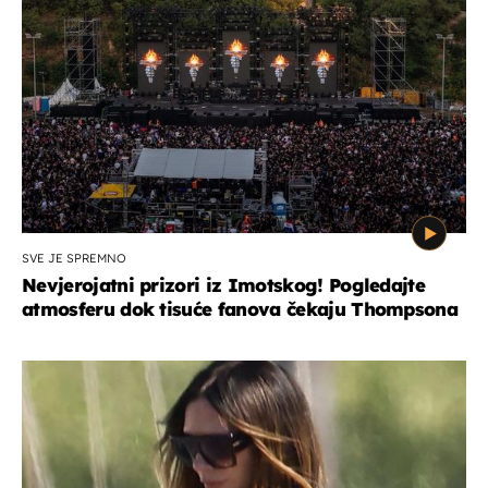
SVE JE SPREMNO
Nevjerojatni prizori iz Imotskog! Pogledajte
atmosferu dok tisuće fanova čekaju Thompsona