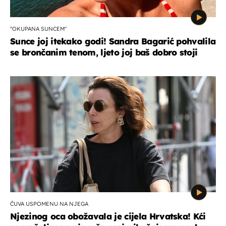
"OKUPANA SUNCEM"
Sunce joj itekako godi! Sandra Bagarić pohvalila
se brončanim tenom, ljeto joj baš dobro stoji
ČUVA USPOMENU NA NJEGA
Njezinog oca obožavala je cijela Hrvatska! Kći