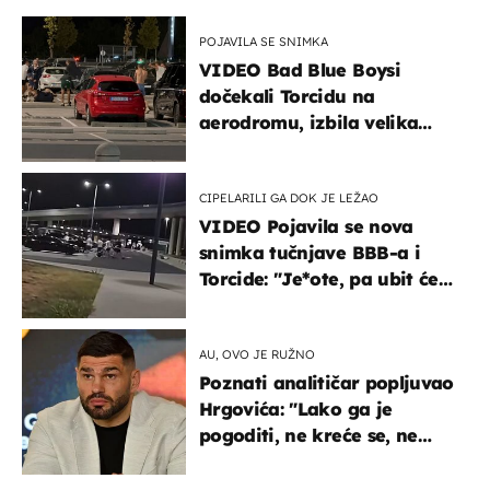
POJAVILA SE SNIMKA
VIDEO Bad Blue Boysi
dočekali Torcidu na
aerodromu, izbila velika
masovna tučnjava
CIPELARILI GA DOK JE LEŽAO
VIDEO Pojavila se nova
snimka tučnjave BBB-a i
Torcide: "Je*ote, pa ubit će
ga!"
AU, OVO JE RUŽNO
Poznati analitičar popljuvao
Hrgovića: "Lako ga je
pogoditi, ne kreće se, ne
koristi noge..."