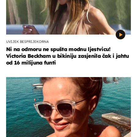
UVIJEK BESPRIJEKORNA
Ni na odmoru ne spušta modnu ljestvicu!
Victoria Beckham u bikiniju zasjenila čak i jahtu
od 16 milijuna funti