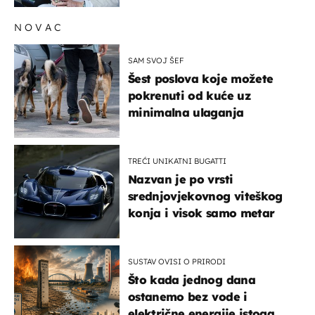
NOVAC
SAM SVOJ ŠEF
Šest poslova koje možete
pokrenuti od kuće uz
minimalna ulaganja
TREĆI UNIKATNI BUGATTI
Nazvan je po vrsti
srednjovjekovnog viteškog
konja i visok samo metar
SUSTAV OVISI O PRIRODI
Što kada jednog dana
ostanemo bez vode i
električne energije istoga