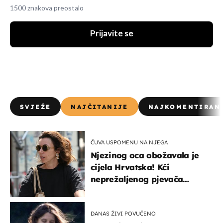
1500 znakova preostalo
Prijavite se
SVJEŽE
NAJČITANIJE
NAJKOMENTIRAN
ČUVA USPOMENU NA NJEGA
Njezinog oca obožavala je
cijela Hrvatska! Kći
neprežaljenog pjevača
projurila špicom na dva
kotača
DANAS ŽIVI POVUČENO