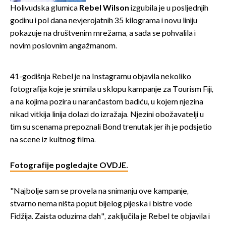
Holivudska glumica
Rebel Wilson
izgubila je u posljednjih
godinu i pol dana nevjerojatnih 35 kilograma i novu liniju
pokazuje na društvenim mrežama, a sada se pohvalila i
novim poslovnim angažmanom.
41-godišnja Rebel je na Instagramu objavila nekoliko
fotografija koje je snimila u sklopu kampanje za Tourism Fiji,
a na kojima pozira u narančastom badiću, u kojem njezina
nikad vitkija linija dolazi do izražaja. Njezini obožavatelji u
tim su scenama prepoznali Bond trenutak jer ih je podsjetio
na scene iz kultnog filma.
Fotografije pogledajte OVDJE.
"Najbolje sam se provela na snimanju ove kampanje,
stvarno nema ništa poput bijelog pijeska i bistre vode
Fidžija. Zaista oduzima dah", zaključila je Rebel te objavila i