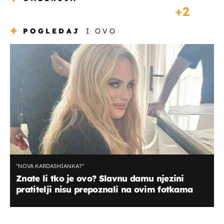
2
POGLEDAJ
I OVO
''NOVA KARDASHIANKA?''
Znate li tko je ovo? Slavnu damu njezini
pratitelji nisu prepoznali na ovim fotkama