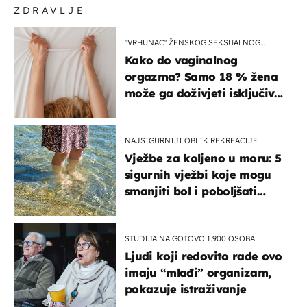
ZDRAVLJE
"VRHUNAC" ŽENSKOG SEKSUALNOG
ISKUSTVA
Kako do vaginalnog
orgazma? Samo 18 % žena
može ga doživjeti isključivo
na ovaj način
NAJSIGURNIJI OBLIK REKREACIJE
Vježbe za koljeno u moru: 5
sigurnih vježbi koje mogu
smanjiti bol i poboljšati
pokretljivost
STUDIJA NA GOTOVO 1.900 OSOBA
Ljudi koji redovito rade ovo
imaju “mlađi” organizam,
pokazuje istraživanje