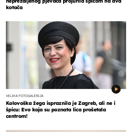
neprežaljenog pjevača projurila špicom na dva
kotača
VELIKA FOTOGALERIJA
Kolovoška žega ispraznila je Zagreb, ali ne i
špicu: Evo koja su poznata lica prošetala
centrom!