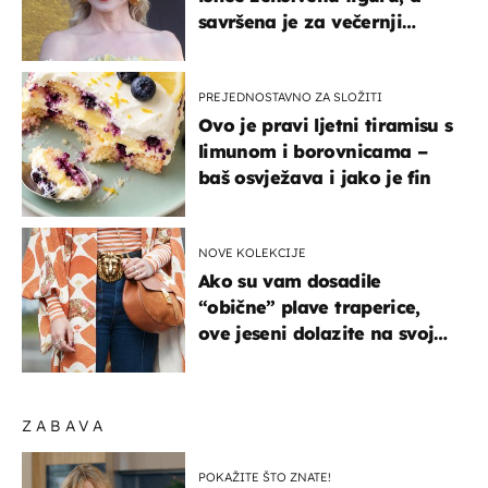
savršena je za večernji
izlazak na moru
PREJEDNOSTAVNO ZA SLOŽITI
Ovo je pravi ljetni tiramisu s
limunom i borovnicama –
baš osvježava i jako je fin
NOVE KOLEKCIJE
Ako su vam dosadile
“obične” plave traperice,
ove jeseni dolazite na svoje
- izdvajamo 15 hit modela
ZABAVA
POKAŽITE ŠTO ZNATE!