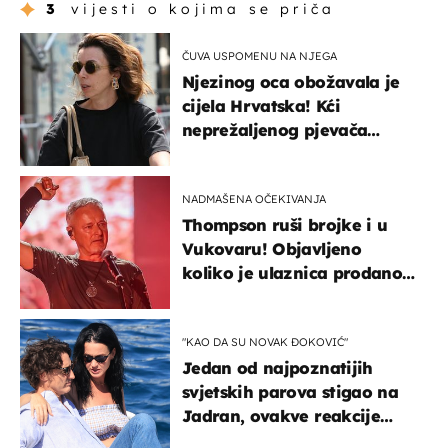
3
vijesti o kojima se priča
ČUVA USPOMENU NA NJEGA
Njezinog oca obožavala je
cijela Hrvatska! Kći
neprežaljenog pjevača
projurila špicom na dva
kotača
NADMAŠENA OČEKIVANJA
Thompson ruši brojke i u
Vukovaru! Objavljeno
koliko je ulaznica prodano
u kratkom vremenu
"KAO DA SU NOVAK ĐOKOVIĆ"
Jedan od najpoznatijih
svjetskih parova stigao na
Jadran, ovakve reakcije
vjerojatno nisu očekivali