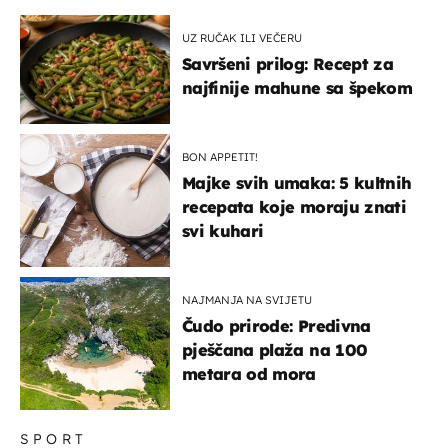
UZ RUČAK ILI VEČERU
Savršeni prilog: Recept za
najfinije mahune sa špekom
BON APPETIT!
Majke svih umaka: 5 kultnih
recepata koje moraju znati
svi kuhari
NAJMANJA NA SVIJETU
Čudo prirode: Predivna
pješčana plaža na 100
metara od mora
SPORT