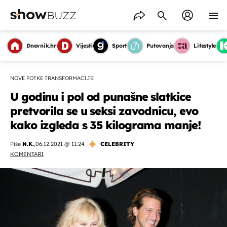
Dnevnik.hr
Vijesti
Sport
Putovanja
Lifestyle
NOVE FOTKE TRANSFORMACIJE!
U godinu i pol od punašne slatkice
pretvorila se u seksi zavodnicu, evo
kako izgleda s 35 kilograma manje!
Piše
N.K.
,
06.12.2021 @ 11:24
CELEBRITY
KOMENTARI
OMOGUĆI OBAVIJESTI