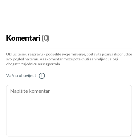
Komentari
(0)
Uključite se u raspravu – podijelite svoje mišljenje, postavite pitanja ili ponudite
svoj pogled na temu. Vaš komentar može potaknuti zanimljiv dijalog i
obogatiti zajednicu našeg portala.
Važna obavijest
!