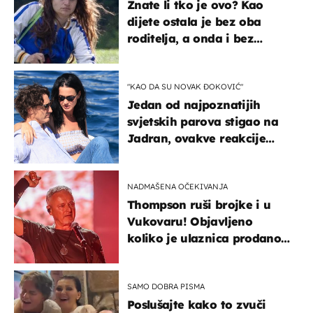
Znate li tko je ovo? Kao
dijete ostala je bez oba
roditelja, a onda i bez
milijuna koje je trebala
naslijediti
"KAO DA SU NOVAK ĐOKOVIĆ"
Jedan od najpoznatijih
svjetskih parova stigao na
Jadran, ovakve reakcije
vjerojatno nisu očekivali
NADMAŠENA OČEKIVANJA
Thompson ruši brojke i u
Vukovaru! Objavljeno
koliko je ulaznica prodano
u kratkom vremenu
SAMO DOBRA PISMA
Poslušajte kako to zvuči