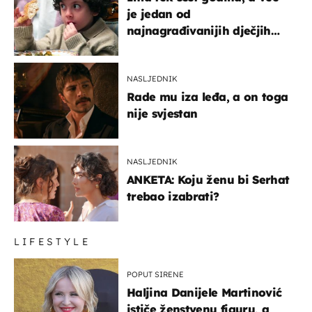
je jedan od
najnagrađivanijih dječjih
glumaca
NASLJEDNIK
Rade mu iza leđa, a on toga
nije svjestan
NASLJEDNIK
ANKETA: Koju ženu bi Serhat
trebao izabrati?
LIFESTYLE
POPUT SIRENE
Haljina Danijele Martinović
ističe ženstvenu figuru, a