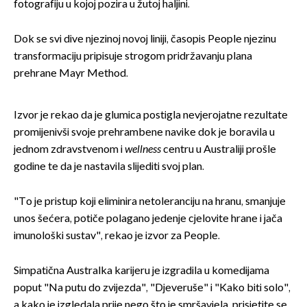
fotografiju u kojoj pozira u žutoj haljini.
Dok se svi dive njezinoj novoj liniji, časopis People njezinu
transformaciju pripisuje strogom pridržavanju plana
prehrane Mayr Method.
Izvor je rekao da je glumica postigla nevjerojatne rezultate
promijenivši svoje prehrambene navike dok je boravila u
jednom zdravstvenom i
wellness
centru u Australiji prošle
godine te da je nastavila slijediti svoj plan.
"To je pristup koji eliminira netoleranciju na hranu, smanjuje
unos šećera, potiče polagano jedenje cjelovite hrane i jača
imunološki sustav", rekao je izvor za People.
Simpatična Australka karijeru je izgradila u komedijama
poput "Na putu do zvijezda", "Djeveruše" i "Kako biti solo",
a kako je izgledala prije nego što je smršavjela, prisjetite se