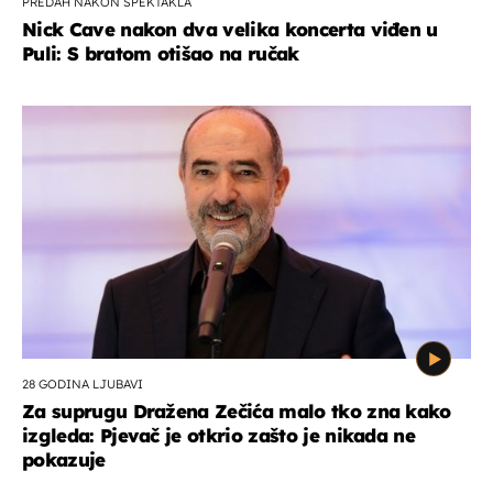
PREDAH NAKON SPEKTAKLA
Nick Cave nakon dva velika koncerta viđen u
Puli: S bratom otišao na ručak
28 GODINA LJUBAVI
Za suprugu Dražena Zečića malo tko zna kako
izgleda: Pjevač je otkrio zašto je nikada ne
pokazuje