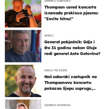
DRAMA U ŠIBENIKU
Thompson usred koncerta
iznenada prekinuo pjesmu:
"Zovite hitnu!"
HEROJ
General pobjednik: Gdje i
što 31 godinu nakon Oluje
radi general Ante Gotovina?
IMAJU TRI KĆERI
Naš saborski zastupnik na
Thompsonovu koncertu
pokazao lijepu suprugu,
koja godinama izbjegava
javnost
ISKRENI INTERVJU!