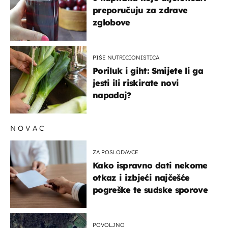
preporučuju za zdrave
zglobove
PIŠE NUTRICIONISTICA
Poriluk i giht: Smijete li ga
jesti ili riskirate novi
napadaj?
NOVAC
ZA POSLODAVCE
Kako ispravno dati nekome
otkaz i izbjeći najčešće
pogreške te sudske sporove
POVOLJNO