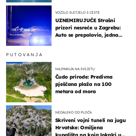
VOZILO SLETJELO S CESTE
UZNEMIRUJUĆE Strašni
prizori nesreće u Zagrebu:
Auto se prepolovio, jedna
osoba poginula
PUTOVANJA
NAJMANJA NA SVIJETU
Čudo prirode: Predivna
pješčana plaža na 100
metara od mora
NEDALEKO OD PLOČA
Skriveni vojni tuneli na jugu
Hrvatske: Omiljena
kupališta na koja lokalci u