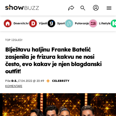
Dnevnik.hr
Vijesti
Sport
Putovanja
Lifestyle
TOP IZGLED!
Blještavu haljinu Franke Batelić
zasjenila je frizura kakvu ne nosi
često, evo kakav je njen blagdanski
outfit!
Piše
Đ.S.
,
17.04.2022 @ 20:49
CELEBRITY
KOMENTARI
OMOGUĆI OBAVIJESTI