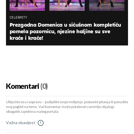
CELEBRITY
Prezgodna Domenica u sićušnom kompletiću
pomela pozornicu, njezine haljine su sve
kraće i kraće!
Komentari
(0)
Uključite se u raspravu – podijelite svoje mišljenje, postavite pitanja ili ponudite
svoj pogled na temu. Vaš komentar može potaknuti zanimljiv dijalog i
obogatiti zajednicu našeg portala.
Važna obavijest
!