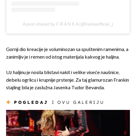
A post shared by F R A N K A (@frankaofficial_)
Gornji dio kreacije je voluminozan sa spuštenim ramenima, a
zanimljiv je i remen od istog materijala kakvog je haljina.
Uz haljinu je nosila blistavi nakit i velike viseće naušnice,
debelu ogrlicu i krupnije prstenje. Za taj glamurozan Frankin
stajling bila je zaslužna Jasenka Tudor Bevanda.
POGLEDAJ
I OVU GALERIJU