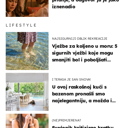
iznenadio
LIFESTYLE
NAJSIGURNIJI OBLIK REKREACIJE
Vježbe za koljeno u moru: 5
sigurnih vježbi koje mogu
smanjiti bol i poboljšati
pokretljivost
I TERASA JE SAN SNOVA!
U ovoj raskošnoj kući s
bazenom pronašli smo
najelegantniju, a možda i
najljepšu bijelu kuhinju
(NE)PRIMJERENA?
Svećenik kritizirao kratku