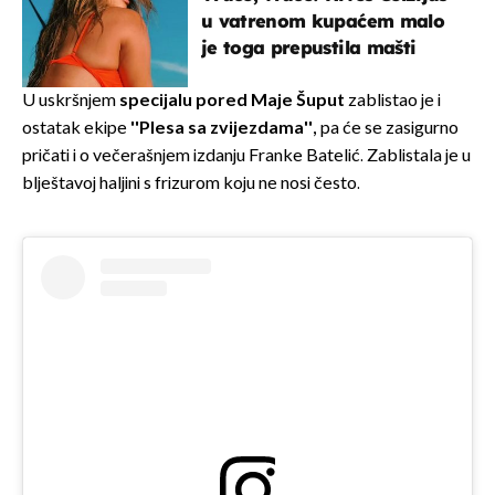
u vatrenom kupaćem malo
je toga prepustila mašti
U uskršnjem
specijalu pored Maje Šuput
zablistao je i
ostatak ekipe
''Plesa sa zvijezdama'',
pa će se zasigurno
pričati i o večerašnjem izdanju Franke Batelić. Zablistala je u
blještavoj haljini s frizurom koju ne nosi često.