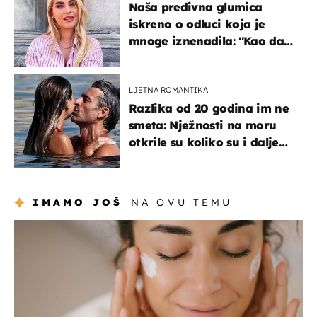
Naša predivna glumica
iskreno o odluci koja je
mnoge iznenadila: ''Kao da
mi je veliki teret pao s leđa''
LJETNA ROMANTIKA
Razlika od 20 godina im ne
smeta: Nježnosti na moru
otkrile su koliko su i dalje
zaljubljeni
IMAMO JOŠ
NA OVU TEMU
moda & ljepota