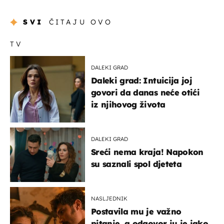
SVI
ČITAJU OVO
TV
DALEKI GRAD
Daleki grad: Intuicija joj
govori da danas neće otići
iz njihovog života
DALEKI GRAD
Sreći nema kraja! Napokon
su saznali spol djeteta
NASLJEDNIK
Postavila mu je važno
pitanje, a odgovor ju je jako