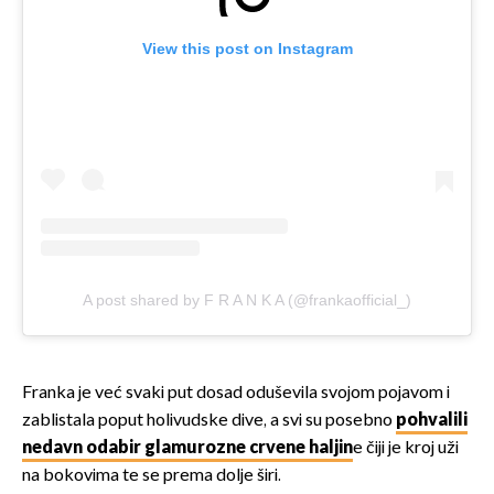
View this post on Instagram
A post shared by F R A N K A (@frankaofficial_)
Franka je već svaki put dosad oduševila svojom pojavom i
zablistala poput holivudske dive, a svi su posebno
pohvalili
nedavn odabir glamurozne crvene haljin
e čiji je kroj uži
na bokovima te se prema dolje širi.