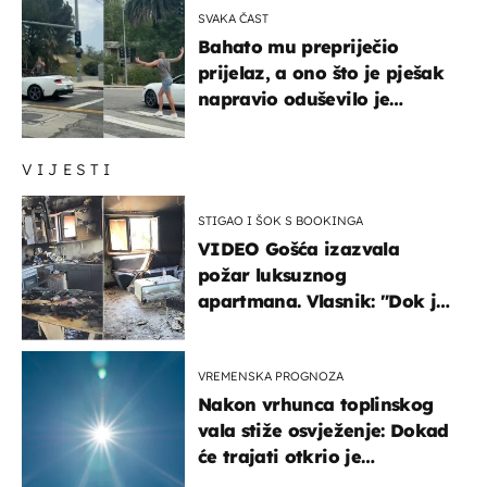
SVAKA ČAST
Bahato mu prepriječio
prijelaz, a ono što je pješak
napravio oduševilo je
društvene mreže
VIJESTI
STIGAO I ŠOK S BOOKINGA
VIDEO Gošća izazvala
požar luksuznog
apartmana. Vlasnik: "Dok je
gorjelo, smijali su se, pili i
pokazivali mi srednji prst"
VREMENSKA PROGNOZA
Nakon vrhunca toplinskog
vala stiže osvježenje: Dokad
će trajati otkrio je
meteorolog