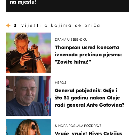
na mjestu!
3
vijesti o kojima se priča
DRAMA U ŠIBENIKU
Thompson usred koncerta
iznenada prekinuo pjesmu:
"Zovite hitnu!"
HEROJ
General pobjednik: Gdje i
što 31 godinu nakon Oluje
radi general Ante Gotovina?
S MORA POSLALA POZDRAVE
Vruće, vruće! Nives Celzijus