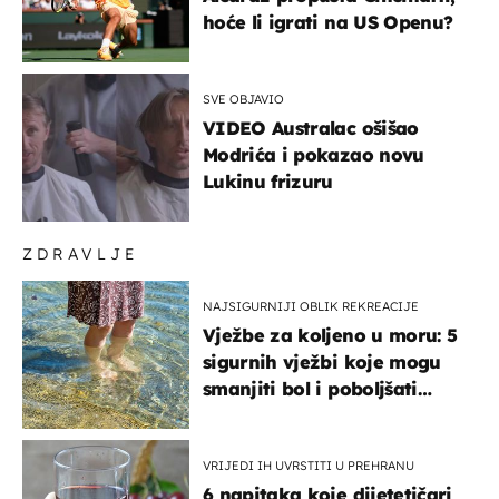
hoće li igrati na US Openu?
SVE OBJAVIO
VIDEO Australac ošišao
Modrića i pokazao novu
Lukinu frizuru
ZDRAVLJE
NAJSIGURNIJI OBLIK REKREACIJE
Vježbe za koljeno u moru: 5
sigurnih vježbi koje mogu
smanjiti bol i poboljšati
pokretljivost
VRIJEDI IH UVRSTITI U PREHRANU
6 napitaka koje dijetetičari