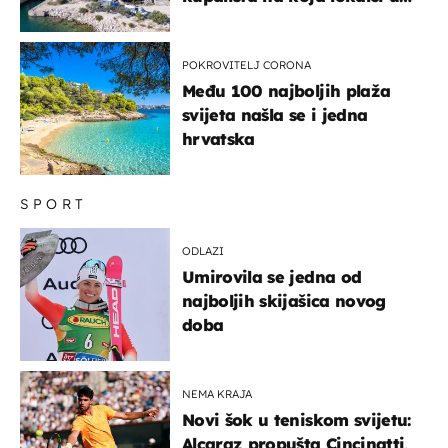
miru dolaze roniti i skakati
u more
POKROVITELJ CORONA
Među 100 najboljih plaža
svijeta našla se i jedna
hrvatska
SPORT
ODLAZI
Umirovila se jedna od
najboljih skijašica novog
doba
NEMA KRAJA
Novi šok u teniskom svijetu:
Alcaraz propušta Cincinatti,