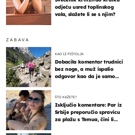
odjeću usred toplinskog
vala, slažete li se s njim?
ZABAVA
KAO IZ PIŠTOLJA
Dobacila komentar trudnici
bez noge, a muž ispalio
odgovor kao da je samo
čekao…
ŠTO KAŽETE?
Isključio komentare: Par iz
Srbije preporučio spravicu
za plažu s Temua, čini li
vam se ovo sigurnim?