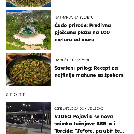
svijeta poznat po svojem
"bijelom zlatu"
NAJMANJA NA SVIJETU
Čudo prirode: Predivna
pješčana plaža na 100
metara od mora
UZ RUČAK ILI VEČERU
Savršeni prilog: Recept za
najfinije mahune sa špekom
SPORT
CIPELARILI GA DOK JE LEŽAO
VIDEO Pojavila se nova
snimka tučnjave BBB-a i
Torcide: "Je*ote, pa ubit će