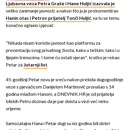
Ljubavna veza Petra Graše i Hane Huljić izazvala je
veliko zanimanje javnosti, a nakon što ju je prokomentirao
Hanin otac i Petrov prijatelj Tonči Huljić
, na tu se temu
konačno oglasio i pjevač.
"Nikada nisam koristio javnost kao platformu za
prezentaciju svog privatnog života, kako u teškim, tako i u
lijepim trenucima. I tome ću ostati vjeran", kratko je rekao
Petar za
Jutarnji list
.
45-godišnji Petar novu je sreću nakon prekida dugogodišnje
veze s pjevačicom Danijelom Martinović pronašao s 14
godina mlađom Hanom, a DNEVNIK.HR je od prijatelja
bliskih Petru doznao da je par doista u vezi već neko
vrijeme.
Samozatajna Hana i Petar dugi su niz godina bili dobri