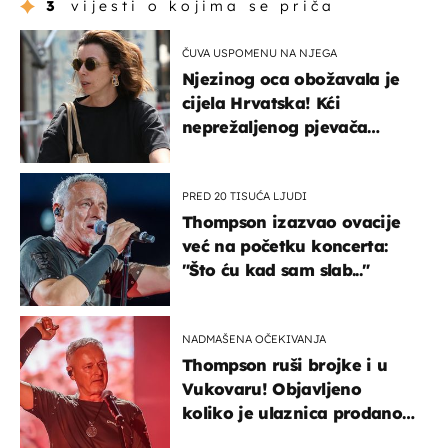
3
vijesti o kojima se priča
ČUVA USPOMENU NA NJEGA
Njezinog oca obožavala je
cijela Hrvatska! Kći
neprežaljenog pjevača
projurila špicom na dva
kotača
PRED 20 TISUĆA LJUDI
Thompson izazvao ovacije
već na početku koncerta:
"Što ću kad sam slab..."
NADMAŠENA OČEKIVANJA
Thompson ruši brojke i u
Vukovaru! Objavljeno
koliko je ulaznica prodano
u kratkom vremenu