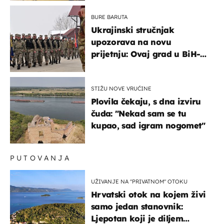
BURE BARUTA
Ukrajinski stručnjak
upozorava na novu
prijetnju: Ovaj grad u BiH-u
bi mogao biti žarište
STIŽU NOVE VRUĆINE
Plovila čekaju, s dna izviru
čuda: "Nekad sam se tu
kupao, sad igram nogomet"
PUTOVANJA
UŽIVANJE NA "PRIVATNOM" OTOKU
Hrvatski otok na kojem živi
samo jedan stanovnik:
Ljepotan koji je diljem