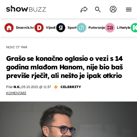
Dnevnik.hr
Vijesti
Sport
Putovanja
Lifestyle
NOVI 'IT' PAR
Grašo se konačno oglasio o vezi s 14
godina mlađom Hanom, nije bio baš
previše rječit, ali nešto je ipak otkrio
Piše
N.K.
,
05.10.2021 @ 11:37
CELEBRITY
KOMENTARI
OMOGUĆI OBAVIJESTI