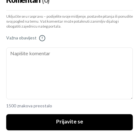
Komentari
(0)
Uključite se u raspravu – podijelite svoje mišljenje, postavite pitanja ili ponudite
svoj pogled na temu. Vaš komentar može potaknuti zanimljiv dijalog i
obogatiti zajednicu našeg portala.
Važna obavijest
!
1500 znakova preostalo
Prijavite se