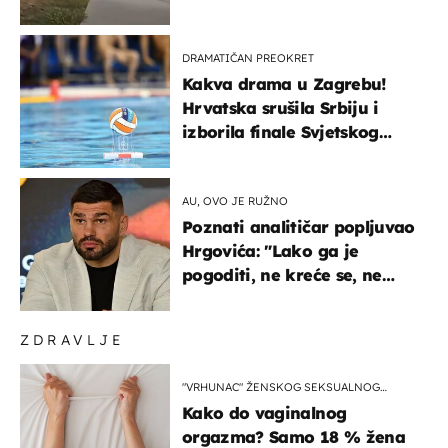
ga!"
DRAMATIČAN PREOKRET
Kakva drama u Zagrebu!
Hrvatska srušila Srbiju i
izborila finale Svjetskog
prvenstva
AU, OVO JE RUŽNO
Poznati analitičar popljuvao
Hrgovića: "Lako ga je
pogoditi, ne kreće se, ne
koristi noge..."
ZDRAVLJE
"VRHUNAC" ŽENSKOG SEKSUALNOG
ISKUSTVA
Kako do vaginalnog
orgazma? Samo 18 % žena