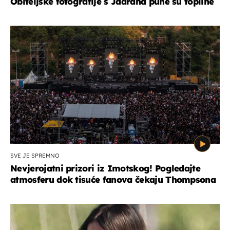
Obiteljske fotografije s Jadrana pune su topline
SVE JE SPREMNO
Nevjerojatni prizori iz Imotskog! Pogledajte
atmosferu dok tisuće fanova čekaju Thompsona