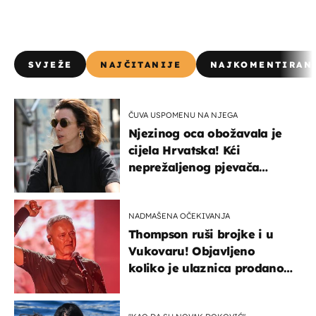
SVJEŽE
NAJČITANIJE
NAJKOMENTIRAN
ČUVA USPOMENU NA NJEGA
Njezinog oca obožavala je
cijela Hrvatska! Kći
neprežaljenog pjevača
projurila špicom na dva
kotača
NADMAŠENA OČEKIVANJA
Thompson ruši brojke i u
Vukovaru! Objavljeno
koliko je ulaznica prodano
u kratkom vremenu