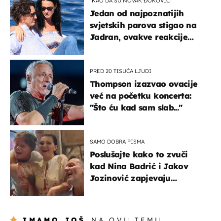
"KAO DA SU NOVAK ĐOKOVIĆ"
Jedan od najpoznatijih
svjetskih parova stigao na
Jadran, ovakve reakcije
vjerojatno nisu očekivali
PRED 20 TISUĆA LJUDI
Thompson izazvao ovacije
već na početku koncerta:
"Što ću kad sam slab..."
SAMO DOBRA PISMA
Poslušajte kako to zvuči
kad Nina Badrić i Jakov
Jozinović zapjevaju
Oliverov hit!
IMAMO JOŠ
NA OVU TEMU