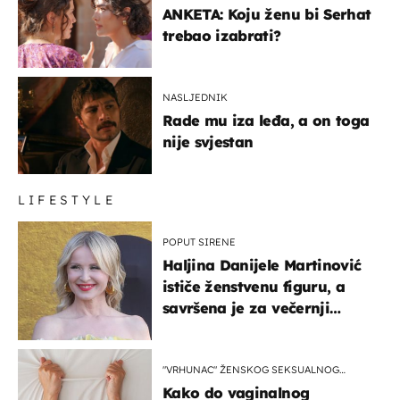
ANKETA: Koju ženu bi Serhat
trebao izabrati?
NASLJEDNIK
Rade mu iza leđa, a on toga
nije svjestan
LIFESTYLE
POPUT SIRENE
Haljina Danijele Martinović
ističe ženstvenu figuru, a
savršena je za večernji
izlazak na moru
"VRHUNAC" ŽENSKOG SEKSUALNOG
ISKUSTVA
Kako do vaginalnog