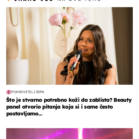
moda & ljepota
POKROVITELJ BIPA
Što je stvarno potrebno koži da zablista? Beauty
panel otvorio pitanja koja si i same često
postavljamo...
kultura & zabava