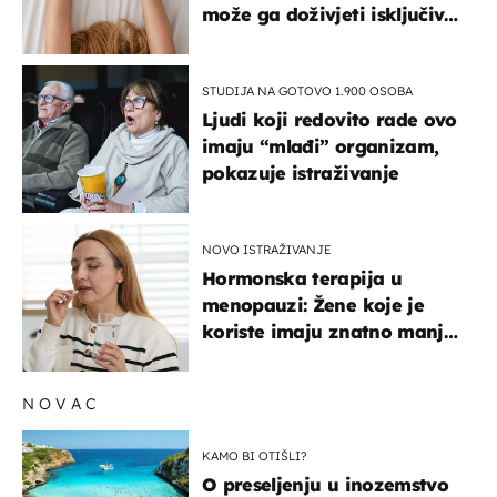
može ga doživjeti isključivo
na ovaj način
STUDIJA NA GOTOVO 1.900 OSOBA
Ljudi koji redovito rade ovo
imaju “mlađi” organizam,
pokazuje istraživanje
NOVO ISTRAŽIVANJE
Hormonska terapija u
menopauzi: Žene koje je
koriste imaju znatno manji
rizik od ovoga
NOVAC
KAMO BI OTIŠLI?
O preseljenju u inozemstvo