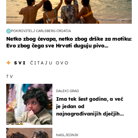
POKROVITELJ CARLSBERG CROATIA
Netko zbog ćevapa, netko zbog drške za motiku:
Evo zbog čega sve Hrvati duguju pivo...
SVI
ČITAJU OVO
TV
DALEKI GRAD
Ima tek šest godina, a već
je jedan od
najnagrađivanijih dječjih
glumaca
NASLJEDNIK