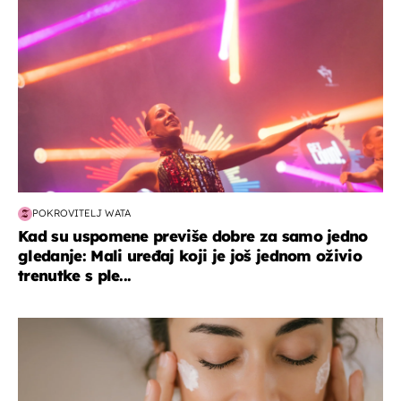
POKROVITELJ WATA
Kad su uspomene previše dobre za samo jedno
gledanje: Mali uređaj koji je još jednom oživio
trenutke s ple...
moda & ljepota