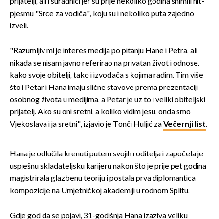
prijatelji, ali i suradnici jer su prije nekoliko godina snimili hit-
pjesmu "Srce za vodiča", koju su i nekoliko puta zajedno
izveli.
"Razumljiv mi je interes medija po pitanju Hane i Petra, ali
nikada se nisam javno referirao na privatan život i odnose,
kako svoje obitelji, tako i izvođača s kojima radim. Tim više
što i Petar i Hana imaju slične stavove prema prezentaciji
osobnog života u medijima, a Petar je uz to i veliki obiteljski
prijatelj. Ako su oni sretni, a koliko vidim jesu, onda smo
Vjekoslava i ja sretni", izjavio je Tonči Huljić za
Večernji list
.
Hana je odlučila krenuti putem svojih roditelja i započela je
uspješnu skladateljsku karijeru nakon što je prije pet godina
magistrirala glazbenu teoriju i postala prva diplomantica
kompozicije na Umjetničkoj akademiji u rodnom Splitu.
Gdje god da se pojavi, 31-godišnja Hana izaziva veliku