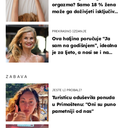
orgazma? Samo 18 % žena
može ga doživjeti isključivo
na ovaj način
PREKRASNO IZDANJE
Ova haljina poručuje “Ja
sam na godišnjem”, idealna
je za ljeto, a nosi se i na
zagrebačkoj špici
ZABAVA
JESTE LI PROBALI?
Turisticu oduševila ponuda
u Primoštenu: "Oni su puno
pametniji od nas"