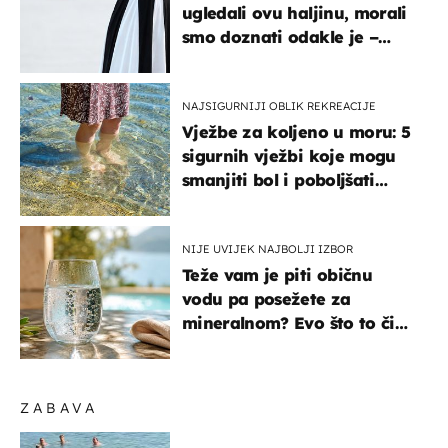
ugledali ovu haljinu, morali
smo doznati odakle je –
košta samo 18 eura
NAJSIGURNIJI OBLIK REKREACIJE
Vježbe za koljeno u moru: 5
sigurnih vježbi koje mogu
smanjiti bol i poboljšati
pokretljivost
NIJE UVIJEK NAJBOLJI IZBOR
Teže vam je piti običnu
vodu pa posežete za
mineralnom? Evo što to čini
organizmu
ZABAVA