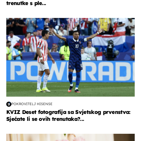
trenutke s ple...
svjetsko prvenstvo 2026
POKROVITELJ HISENSE
KVIZ Deset fotografija sa Svjetskog prvenstva:
Sjećate li se ovih trenutaka?...
moda & ljepota