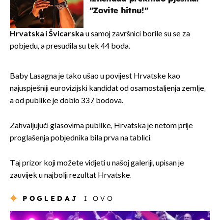
"Zovite hitnu!"
Hrvatska
i
Švicarska
u samoj završnici borile su se za
pobjedu, a presudila su tek 44 boda.
Baby Lasagna je tako ušao u povijest Hrvatske kao
najuspješniji eurovizijski kandidat od osamostaljenja zemlje,
a od publike je dobio 337 bodova.
Zahvaljujući glasovima publike, Hrvatska je netom prije
proglašenja pobjednika bila prva na tablici.
Taj prizor koji možete vidjeti u našoj galeriji, upisan je
zauvijek u najbolji rezultat Hrvatske.
POGLEDAJ
I OVO