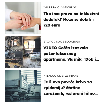
IMAŠ PRAVO, OSTVARI GA!
Tko ima pravo na inkluzivni
dodatak? Može se dobiti i
720 eura
STIGAO I ŠOK S BOOKINGA
VIDEO Gošća izazvala
požar luksuznog
apartmana. Vlasnik: "Dok je
gorjelo, smijali su se, pili i
pokazivali mi srednji prst"
KRENULO OD BRZE HRANE
Je li ovo povrće krivo za
epidemiju? Stotine
zaraženih, restorani hitno
povukli proizvod