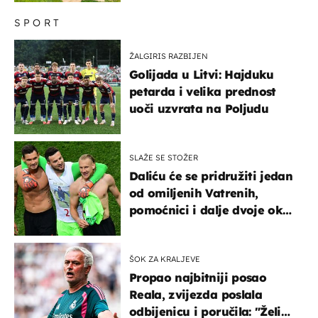
SPORT
ŽALGIRIS RAZBIJEN
Golijada u Litvi: Hajduku
petarda i velika prednost
uoči uzvrata na Poljudu
SLAŽE SE STOŽER
Daliću će se pridružiti jedan
od omiljenih Vatrenih,
pomoćnici i dalje dvoje oko
ponude
ŠOK ZA KRALJEVE
Propao najbitniji posao
Reala, zvijezda poslala
odbijenicu i poručila: "Želim