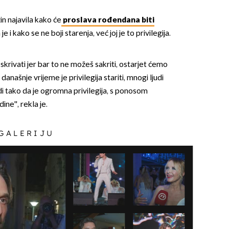
in najavila kako će
proslava rođendana biti
a je i kako se ne boji starenja, već joj je to privilegija.
 skrivati jer bar to ne možeš sakriti, ostarjet ćemo
 današnje vrijeme je privilegija stariti, mnogi ljudi
di tako da je ogromna privilegija, s ponosom
ine'', rekla je.
 GALERIJU