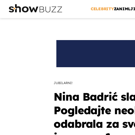
CELEBRITY
ZANIMLJ
JUBILARNI!
Nina Badrić sl
Pogledajte neo
odabrala za sv