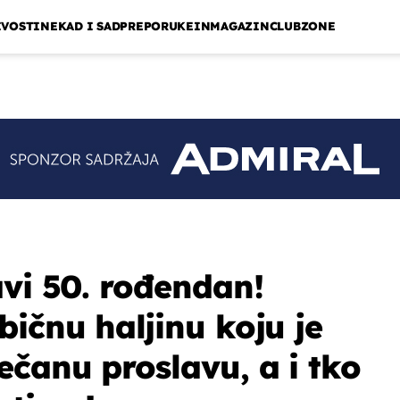
IVOSTI
NEKAD I SAD
PREPORUKE
INMAGAZIN
CLUBZONE
avi 50. rođendan!
bičnu haljinu koju je
ečanu proslavu, a i tko