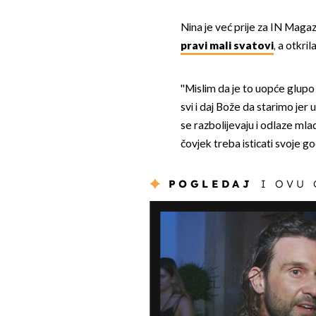
Nina je već prije za IN Magaz
pravi mali svatovi
, a otkril
''Mislim da je to uopće glupo
svi i daj Bože da starimo jer u
se razbolijevaju i odlaze mla
čovjek treba isticati svoje god
POGLEDAJ
I OVU