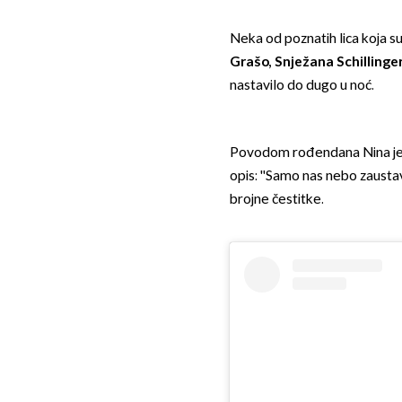
Neka od poznatih lica koja su
Grašo, Snježana Schillinger
nastavilo do dugo u noć.
Povodom rođendana Nina je ob
opis: ''Samo nas nebo zaustavi
brojne čestitke.