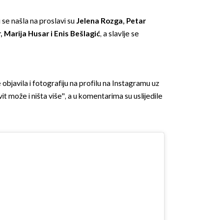
 se našla na proslavi su
Jelena Rozga, Petar
, Marija Husar i Enis Bešlagić
, a slavlje se
javila i fotografiju na profilu na Instagramu uz
OMOGUĆI OBAVIJESTI
t može i ništa više'', a u komentarima su uslijedile