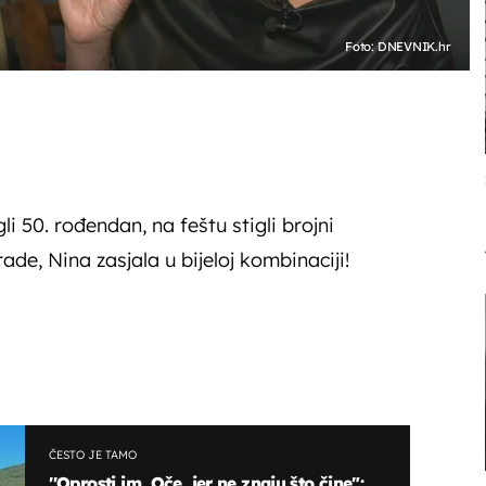
Foto: DNEVNIK.hr
li 50. rođendan, na feštu stigli brojni
ade, Nina zasjala u bijeloj kombinaciji!
ČESTO JE TAMO
''Oprosti im, Oče, jer ne znaju što čine":