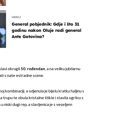
Rozgu
HEROJ
General pobjednik: Gdje i što 31
godinu nakon Oluje radi general
Ante Gotovina?
slavi okrugli
50. rođendan
, a na veliku jubilarnu
nati s naše estradne scene.
noj kombinaciji, a odjenula je bijelu kratku haljinu s
trupu te obula kristalne štikle i stavila ogrlicu s
u niski dugi rep, a slavljenica je s veseljem