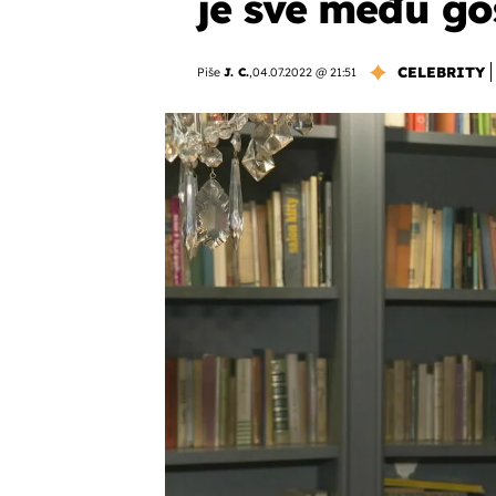
je sve među go
CELEBRITY
Piše
J. C.
,
04.07.2022 @ 21:51