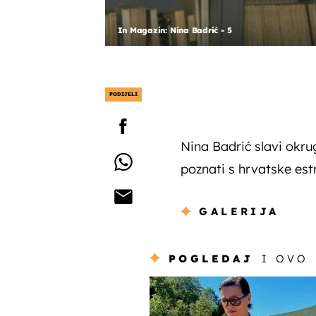
In Magazin: Nina Badrić - 5
PODIJELI
Nina Badrić slavi okrug
poznati s hrvatske estr
GALERIJA
POGLEDAJ
I OVO