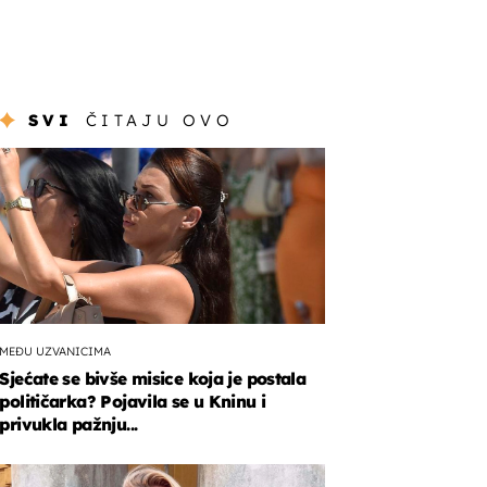
SVI
ČITAJU OVO
MEĐU UZVANICIMA
Sjećate se bivše misice koja je postala
političarka? Pojavila se u Kninu i
privukla pažnju...