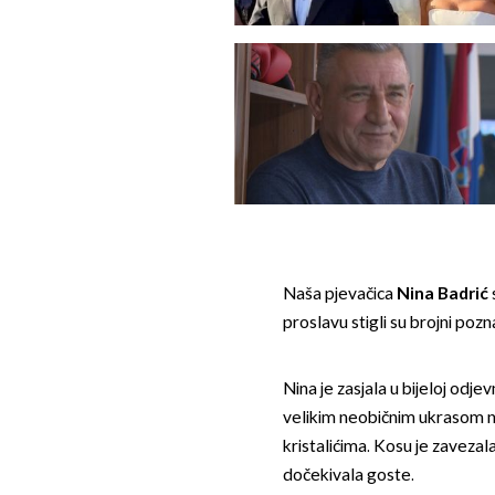
Naša pjevačica
Nina Badrić
proslavu stigli su brojni poz
Nina je zasjala u bijeloj odjev
velikim neobičnim ukrasom na 
kristalićima. Kosu je zavezala 
dočekivala goste.