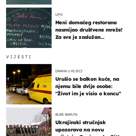
UPS!
Meni domaćeg restorana
nasmijao društvene mreže!
Za sve je zaslužan
urnebesan naziv jela
VIJESTI
DRAMA U RIJECI
Urušio se balkon kuće, na
njemu bile dvije osobe:
"Život im je visio o koncu"
BURE BARUTA
Ukrajinski stručnjak
upozorava na novu