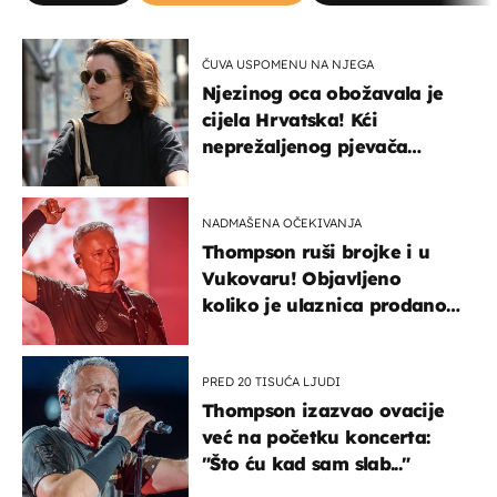
ČUVA USPOMENU NA NJEGA
Njezinog oca obožavala je
cijela Hrvatska! Kći
neprežaljenog pjevača
projurila špicom na dva
kotača
NADMAŠENA OČEKIVANJA
Thompson ruši brojke i u
Vukovaru! Objavljeno
koliko je ulaznica prodano
u kratkom vremenu
PRED 20 TISUĆA LJUDI
Thompson izazvao ovacije
već na početku koncerta:
"Što ću kad sam slab..."