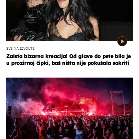
SVE NA IZVOL'TE
Zaista bizarna kreacija! Od glave do pete bila je
u prozirnoj čipki, baš ništa nije pokušala sakriti