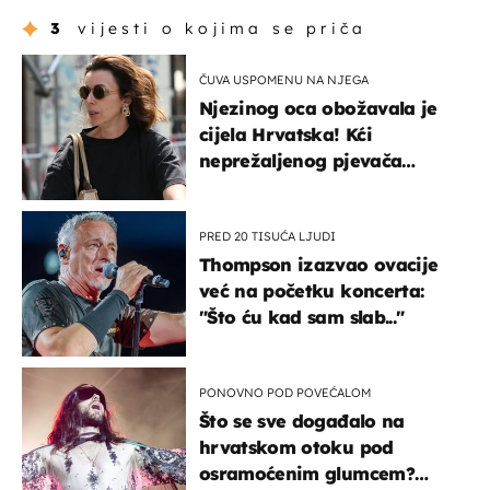
3
vijesti o kojima se priča
ČUVA USPOMENU NA NJEGA
Njezinog oca obožavala je
cijela Hrvatska! Kći
neprežaljenog pjevača
projurila špicom na dva
kotača
PRED 20 TISUĆA LJUDI
Thompson izazvao ovacije
već na početku koncerta:
"Što ću kad sam slab..."
PONOVNO POD POVEĆALOM
Što se sve događalo na
hrvatskom otoku pod
osramoćenim glumcem?