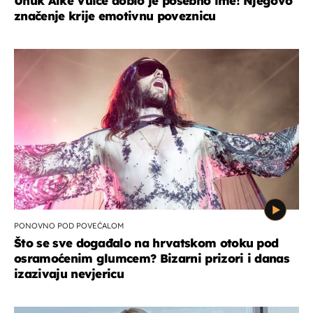
Unuk Alke Vuice dobio je posebno ime! Njegovo
značenje krije emotivnu poveznicu
PONOVNO POD POVEĆALOM
Što se sve događalo na hrvatskom otoku pod
osramoćenim glumcem? Bizarni prizori i danas
izazivaju nevjericu