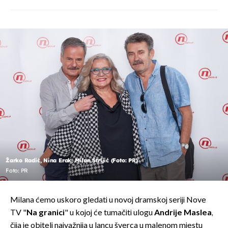
Žarko Radić, Nina Erak, Milan Štrljić (Foto: PR)
Foto: PR
Milana ćemo uskoro gledati u novoj dramskoj seriji Nove
TV "
Na granici
" u kojoj će tumačiti ulogu
Andrije Maslea
,
čija je obitelj najvažnija u lancu šverca u malenom mjestu