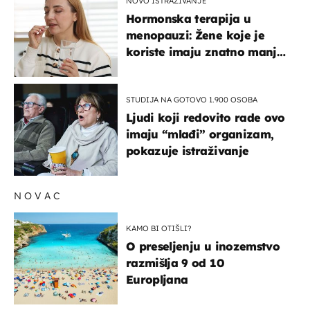
NOVO ISTRAŽIVANJE
Hormonska terapija u
menopauzi: Žene koje je
koriste imaju znatno manji
rizik od ovoga
STUDIJA NA GOTOVO 1.900 OSOBA
Ljudi koji redovito rade ovo
imaju “mlađi” organizam,
pokazuje istraživanje
NOVAC
KAMO BI OTIŠLI?
O preseljenju u inozemstvo
razmišlja 9 od 10
Europljana