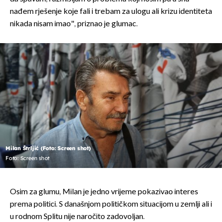
nađem rješenje koje fali i trebam za ulogu ali krizu identiteta
nikada nisam imao", priznao je glumac.
Milan Štrljić (Foto: Screen shot)
Foto: Screen shot
Osim za glumu, Milan je jedno vrijeme pokazivao interes
prema politici. S današnjom političkom situacijom u zemlji ali i
u rodnom Splitu nije naročito zadovoljan.