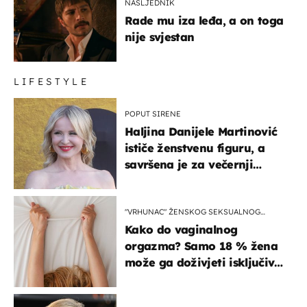
NASLJEDNIK
Rade mu iza leđa, a on toga
nije svjestan
LIFESTYLE
POPUT SIRENE
Haljina Danijele Martinović
ističe ženstvenu figuru, a
savršena je za večernji
izlazak na moru
"VRHUNAC" ŽENSKOG SEKSUALNOG
ISKUSTVA
Kako do vaginalnog
orgazma? Samo 18 % žena
može ga doživjeti isključivo
na ovaj način