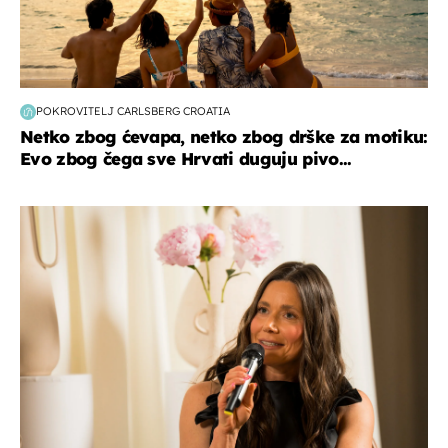
POKROVITELJ CARLSBERG CROATIA
Netko zbog ćevapa, netko zbog drške za motiku:
Evo zbog čega sve Hrvati duguju pivo...
moda & ljepota