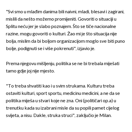
"Svi smo u mlađim danima bili naivni, mladi, blesavi i zagirani,
mislili da nešto možemo promijeniti. Govoriti o situaciji u
Splitu neću jer je slabo poznajem. Što se tiče nacionalne
razine, mogu govoriti o kulturi. Žao mi je što situacija nije
bolja, mislim da bi boljom organizacijom moglo sve biti puno
bolje, podignuti se i više pokrenuti", izjavio je.
Prema njegovu mišljenju, politika se ne bi trebala miješati
tamo gdje joj nije mjesto.
"To treba shvatiti kao i u svim strukama. Kulturu treba
ostaviti kulturi, sport sportu, medicinu medicini, a ne da se
politika miješa u stvari koje ne zna. Oni (političari op.a) u
trenutku kada su izabrani misle da su popili pamet cijelog
svijeta, a nisu. Dakle, struka struci", zaključio je Milan.