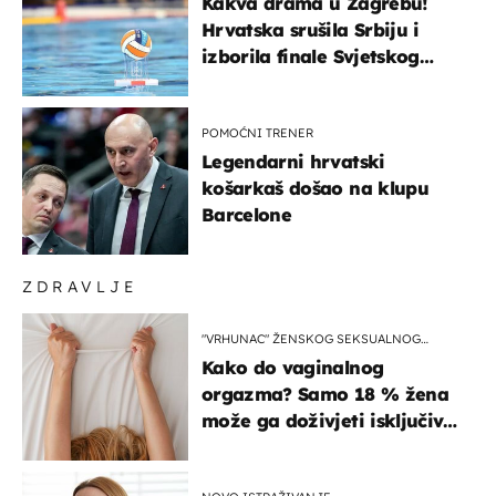
Kakva drama u Zagrebu!
Hrvatska srušila Srbiju i
izborila finale Svjetskog
prvenstva
POMOĆNI TRENER
Legendarni hrvatski
košarkaš došao na klupu
Barcelone
ZDRAVLJE
"VRHUNAC" ŽENSKOG SEKSUALNOG
ISKUSTVA
Kako do vaginalnog
orgazma? Samo 18 % žena
može ga doživjeti isključivo
na ovaj način