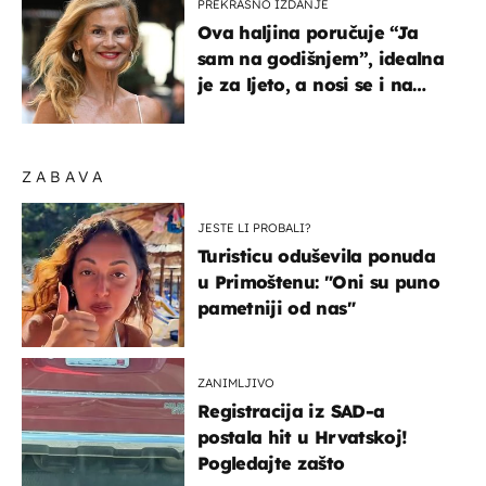
PREKRASNO IZDANJE
Ova haljina poručuje “Ja
sam na godišnjem”, idealna
je za ljeto, a nosi se i na
zagrebačkoj špici
ZABAVA
JESTE LI PROBALI?
Turisticu oduševila ponuda
u Primoštenu: "Oni su puno
pametniji od nas"
ZANIMLJIVO
Registracija iz SAD-a
postala hit u Hrvatskoj!
Pogledajte zašto