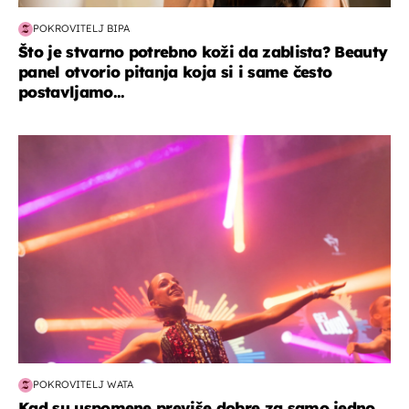
POKROVITELJ BIPA
Što je stvarno potrebno koži da zablista? Beauty
panel otvorio pitanja koja si i same često
postavljamo...
kultura & zabava
POKROVITELJ WATA
Kad su uspomene previše dobre za samo jedno