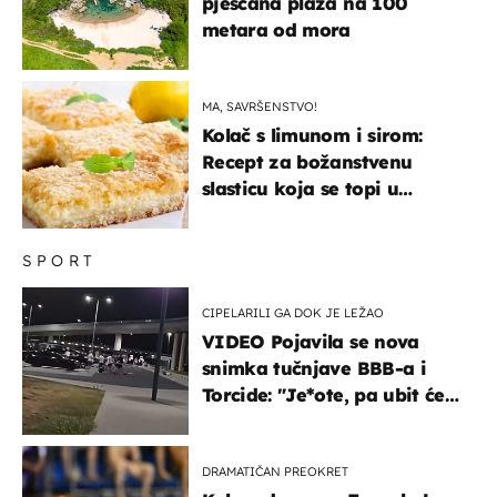
pješčana plaža na 100
metara od mora
MA, SAVRŠENSTVO!
Kolač s limunom i sirom:
Recept za božanstvenu
slasticu koja se topi u
ustima
SPORT
CIPELARILI GA DOK JE LEŽAO
VIDEO Pojavila se nova
snimka tučnjave BBB-a i
Torcide: "Je*ote, pa ubit će
ga!"
DRAMATIČAN PREOKRET