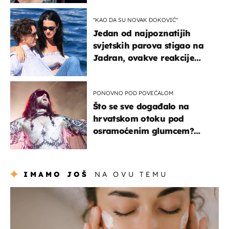
"KAO DA SU NOVAK ĐOKOVIĆ"
Jedan od najpoznatijih
svjetskih parova stigao na
Jadran, ovakve reakcije
vjerojatno nisu očekivali
PONOVNO POD POVEĆALOM
Što se sve događalo na
hrvatskom otoku pod
osramoćenim glumcem?
Bizarni prizori i danas
izazivaju nevjericu
IMAMO JOŠ
NA OVU TEMU
moda & ljepota