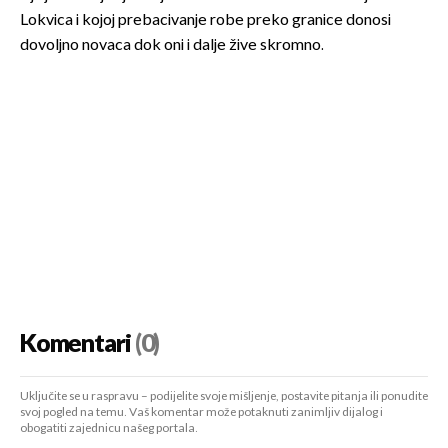
Lokvica i kojoj prebacivanje robe preko granice donosi
dovoljno novaca dok oni i dalje žive skromno.
Komentari
(0)
Uključite se u raspravu – podijelite svoje mišljenje, postavite pitanja ili ponudite
svoj pogled na temu. Vaš komentar može potaknuti zanimljiv dijalog i
obogatiti zajednicu našeg portala.