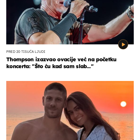
PRED 20 TISUĆA LJUDI
Thompson izazvao ovacije već na početku
koncerta: "Što ću kad sam slab..."