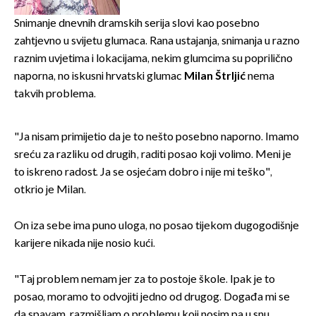
Bizarni prizori i danas
izazivaju nevjericu
Snimanje dnevnih dramskih serija slovi kao posebno
zahtjevno u svijetu glumaca. Rana ustajanja, snimanja u razno
raznim uvjetima i lokacijama, nekim glumcima su poprilično
naporna, no iskusni hrvatski glumac
Milan Štrljić
nema
takvih problema.
"Ja nisam primijetio da je to nešto posebno naporno. Imamo
sreću za razliku od drugih, raditi posao koji volimo. Meni je
to iskreno radost. Ja se osjećam dobro i nije mi teško",
otkrio je Milan.
On iza sebe ima puno uloga, no posao tijekom dugogodišnje
karijere nikada nije nosio kući.
"Taj problem nemam jer za to postoje škole. Ipak je to
posao, moramo to odvojiti jedno od drugog. Događa mi se
da spavam, razmišljam o problemu koji nosim pa u snu