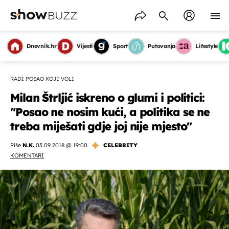
Dnevnik.hr
Vijesti
Sport
Putovanja
Lifestyle
RADI POSAO KOJI VOLI
Milan Štrljić iskreno o glumi i politici:
"Posao ne nosim kući, a politika se ne
treba miješati gdje joj nije mjesto"
Piše
N.K.
,
03.09.2018 @ 19:00
CELEBRITY
KOMENTARI
OMOGUĆI OBAVIJESTI