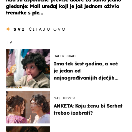
gledanje: Mali uređaj koji je još jednom oživio
trenutke s ple...
SVI
ČITAJU OVO
TV
DALEKI GRAD
Ima tek šest godina, a već
je jedan od
najnagrađivanijih dječjih
glumaca
NASLJEDNIK
ANKETA: Koju ženu bi Serhat
trebao izabrati?