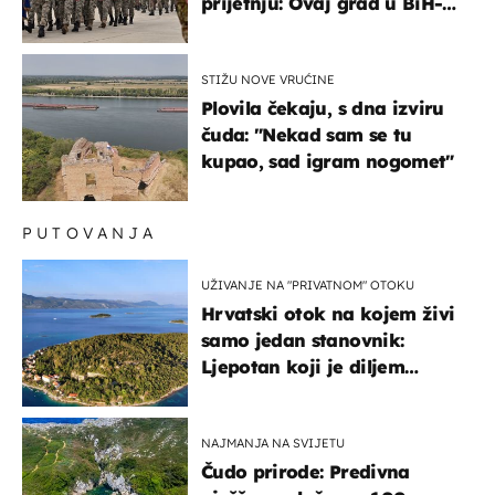
prijetnju: Ovaj grad u BiH-u
bi mogao biti žarište
STIŽU NOVE VRUĆINE
Plovila čekaju, s dna izviru
čuda: "Nekad sam se tu
kupao, sad igram nogomet"
PUTOVANJA
UŽIVANJE NA "PRIVATNOM" OTOKU
Hrvatski otok na kojem živi
samo jedan stanovnik:
Ljepotan koji je diljem
svijeta poznat po svojem
"bijelom zlatu"
NAJMANJA NA SVIJETU
Čudo prirode: Predivna