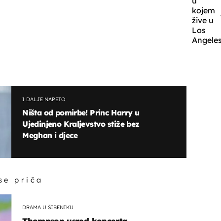
u
kojem
žive u
Los
Angeles
I DALJE NAPETO
Ništa od pomirbe! Princ Harry u
Ujedinjeno Kraljevstvo stiže bez
Meghan i djece
 se priča
DRAMA U ŠIBENIKU
Thompson usred koncerta