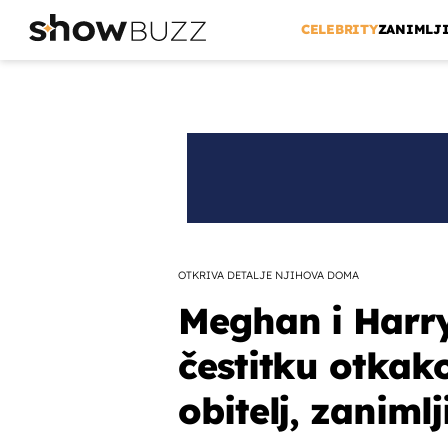
CELEBRITY
ZANIMLJ
OTKRIVA DETALJE NJIHOVA DOMA
Meghan i Harry
čestitku otkako
obitelj, zaniml