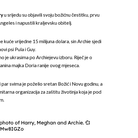
ry
u srijedu su objavili svoju božićnu čestitku, prvu
ngeles i napustili kraljevsku obitelj.
e kuće vrijedne 15 milijuna dolara, sin Archie sjedi
ihovi psi Pula i Guy.
OMOGUĆI OBAVIJESTI
o je ukrasima po Archiejevu izboru. Riječ je o
hanina majka Doria ranije ovog mjeseca.
i par svima je poželio sretan Božić i Novu godinu, a
nitarna organizacija za zaštitu životinja koja je pod
m.
 photo of Harry, Meghan and Archie. 💞
EkMw8IGZo