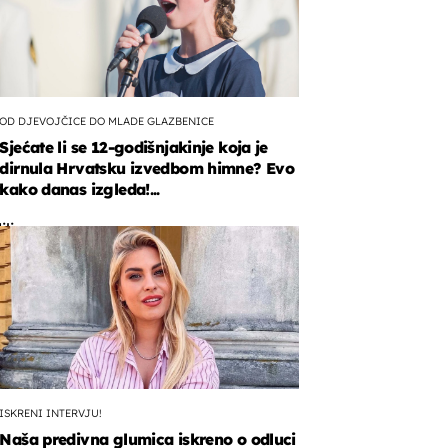
OD DJEVOJČICE DO MLADE GLAZBENICE
Sjećate li se 12-godišnjakinje koja je
dirnula Hrvatsku izvedbom himne? Evo
n
kako danas izgleda!...
li
m
ive
e
e
ISKRENI INTERVJU!
Naša predivna glumica iskreno o odluci