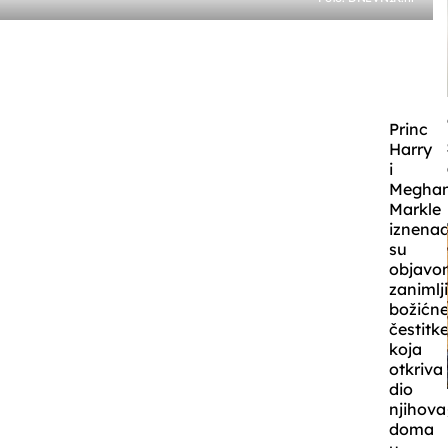
Princ
Harry
i
Megha
Markle
iznenadi
su
objavo
zanimlj
božićn
čestitk
koja
otkriva
dio
njihova
doma