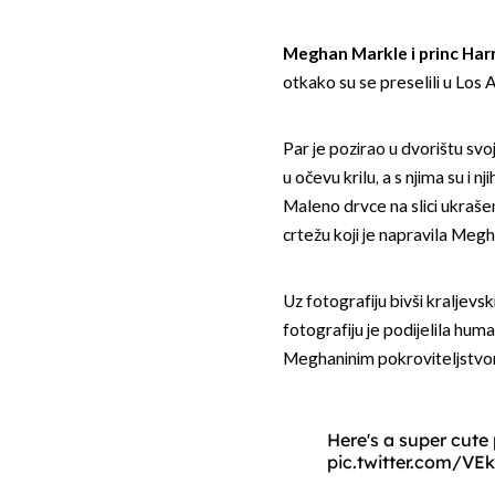
Meghan Markle i princ Har
otkako su se preselili u Los A
Par je pozirao u dvorištu svoj
u očevu krilu, a s njima su i nj
Maleno drvce na slici ukrašen
crtežu koji je napravila Meg
Uz fotografiju bivši kraljevsk
fotografiju je podijelila huma
Meghaninim pokroviteljstvo
Here's a super cute
pic.twitter.com/V