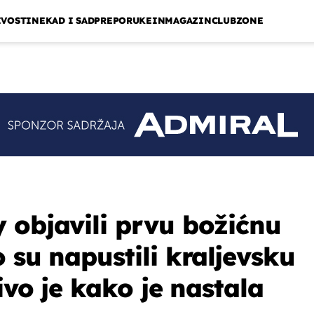
IVOSTI
NEKAD I SAD
PREPORUKE
INMAGAZIN
CLUBZONE
 objavili prvu božićnu
 su napustili kraljevsku
jivo je kako je nastala