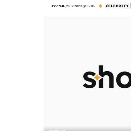
CELEBRITY
Piše
V.B.
,
24.12.2020 @ 09:03
showbuzz