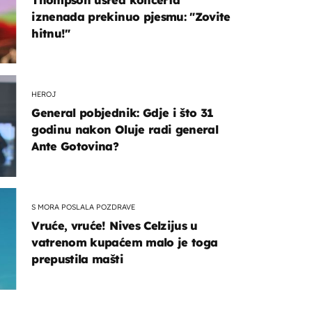
iznenada prekinuo pjesmu: "Zovite
hitnu!"
HEROJ
General pobjednik: Gdje i što 31
godinu nakon Oluje radi general
Ante Gotovina?
S MORA POSLALA POZDRAVE
Vruće, vruće! Nives Celzijus u
vatrenom kupaćem malo je toga
prepustila mašti