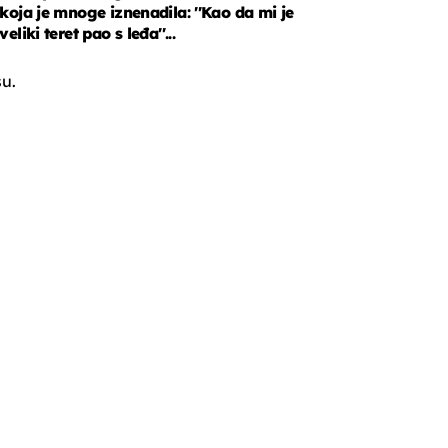
koja je mnoge iznenadila: ''Kao da mi je
veliki teret pao s leđa''...
u.