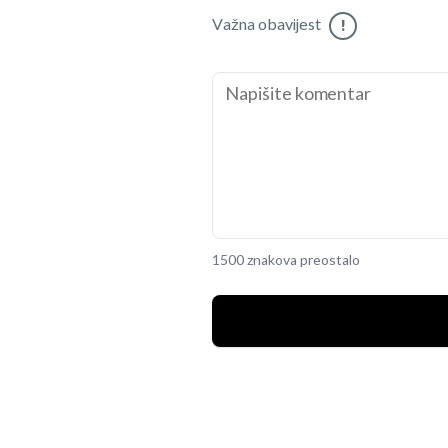
Važna obavijest
!
1500 znakova preostalo