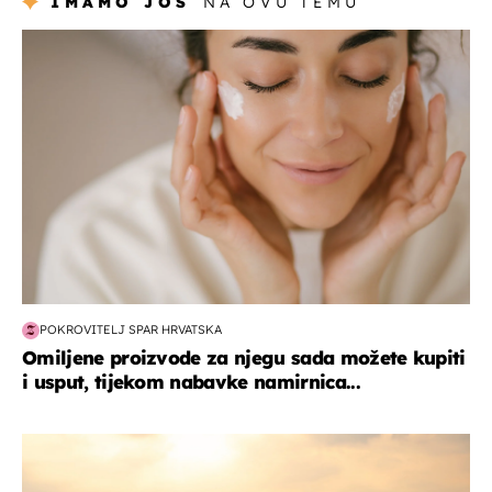
IMAMO JOŠ
NA OVU TEMU
moda & ljepota
POKROVITELJ SPAR HRVATSKA
Omiljene proizvode za njegu sada možete kupiti
i usput, tijekom nabavke namirnica...
zanimljivosti