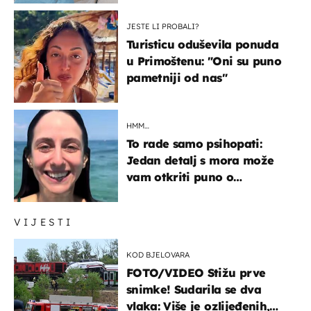
JESTE LI PROBALI?
Turisticu oduševila ponuda
u Primoštenu: "Oni su puno
pametniji od nas"
HMM…
To rade samo psihopati:
Jedan detalj s mora može
vam otkriti puno o
prijateljima
VIJESTI
KOD BJELOVARA
FOTO/VIDEO Stižu prve
snimke! Sudarila se dva
vlaka: Više je ozlijeđenih,