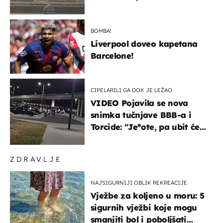
masovna tučnjava
BOMBA!
Liverpool doveo kapetana
Barcelone!
CIPELARILI GA DOK JE LEŽAO
VIDEO Pojavila se nova
snimka tučnjave BBB-a i
Torcide: "Je*ote, pa ubit će
ga!"
ZDRAVLJE
NAJSIGURNIJI OBLIK REKREACIJE
Vježbe za koljeno u moru: 5
sigurnih vježbi koje mogu
smanjiti bol i poboljšati