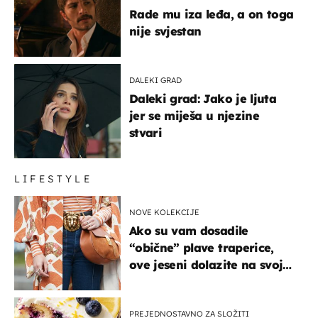
Rade mu iza leđa, a on toga
nije svjestan
DALEKI GRAD
Daleki grad: Jako je ljuta
jer se miješa u njezine
stvari
LIFESTYLE
NOVE KOLEKCIJE
Ako su vam dosadile
“obične” plave traperice,
ove jeseni dolazite na svoje
- izdvajamo 15 hit modela
PREJEDNOSTAVNO ZA SLOŽITI