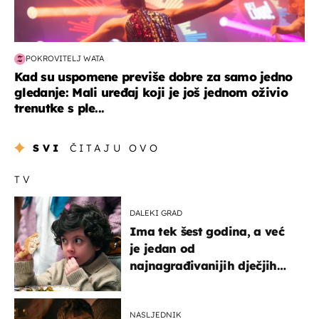
POKROVITELJ WATA
Kad su uspomene previše dobre za samo jedno
gledanje: Mali uređaj koji je još jednom oživio
trenutke s ple...
SVI
ČITAJU OVO
TV
DALEKI GRAD
Ima tek šest godina, a već
je jedan od
najnagrađivanijih dječjih
glumaca
NASLJEDNIK