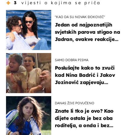
3
vijesti o kojima se priča
"KAO DA SU NOVAK ĐOKOVIĆ"
Jedan od najpoznatijih
svjetskih parova stigao na
Jadran, ovakve reakcije
vjerojatno nisu očekivali
SAMO DOBRA PISMA
Poslušajte kako to zvuči
kad Nina Badrić i Jakov
Jozinović zapjevaju
Oliverov hit!
DANAS ŽIVI POVUČENO
Znate li tko je ovo? Kao
dijete ostala je bez oba
roditelja, a onda i bez
milijuna koje je trebala