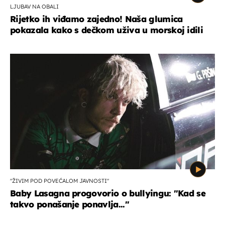
LJUBAV NA OBALI
Rijetko ih viđamo zajedno! Naša glumica
pokazala kako s dečkom uživa u morskoj idili
"ŽIVIM POD POVEĆALOM JAVNOSTI"
Baby Lasagna progovorio o bullyingu: "Kad se
takvo ponašanje ponavlja..."