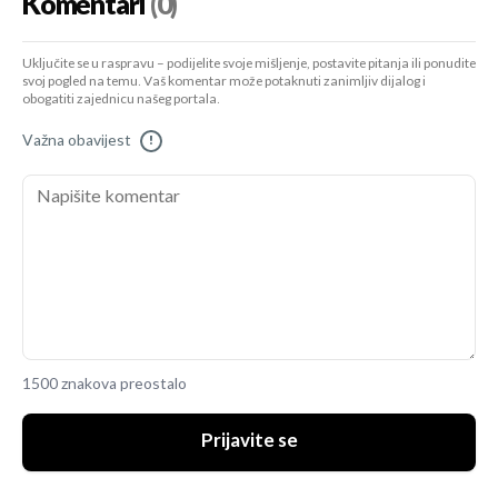
Komentari
(0)
Uključite se u raspravu – podijelite svoje mišljenje, postavite pitanja ili ponudite
svoj pogled na temu. Vaš komentar može potaknuti zanimljiv dijalog i
obogatiti zajednicu našeg portala.
Važna obavijest
!
1500 znakova preostalo
Prijavite se