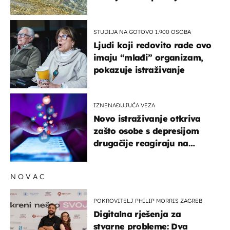
pokretljivost
STUDIJA NA GOTOVO 1.900 OSOBA
Ljudi koji redovito rade ovo
imaju “mlađi” organizam,
pokazuje istraživanje
IZNENAĐUJUĆA VEZA
Novo istraživanje otkriva
zašto osobe s depresijom
drugačije reagiraju na
lajkove
NOVAC
POKROVITELJ PHILIP MORRIS ZAGREB
Digitalna rješenja za
stvarne probleme: Dva