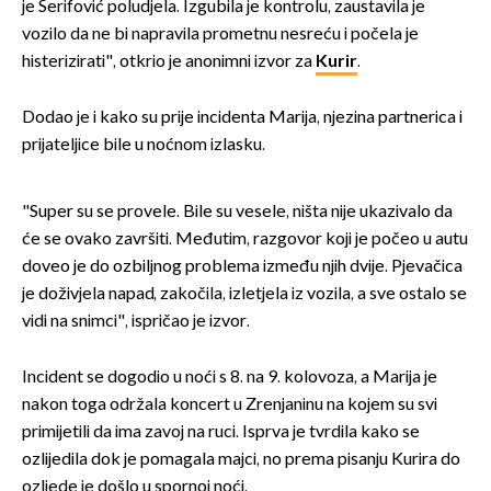
je Šerifović poludjela. Izgubila je kontrolu, zaustavila je
vozilo da ne bi napravila prometnu nesreću i počela je
histerizirati", otkrio je anonimni izvor za
Kurir
.
Dodao je i kako su prije incidenta Marija, njezina partnerica i
prijateljice bile u noćnom izlasku.
"Super su se provele. Bile su vesele, ništa nije ukazivalo da
će se ovako završiti. Međutim, razgovor koji je počeo u autu
doveo je do ozbiljnog problema između njih dvije. Pjevačica
je doživjela napad, zakočila, izletjela iz vozila, a sve ostalo se
vidi na snimci", ispričao je izvor.
Incident se dogodio u noći s 8. na 9. kolovoza, a Marija je
nakon toga održala koncert u Zrenjaninu na kojem su svi
primijetili da ima zavoj na ruci. Isprva je tvrdila kako se
ozlijedila dok je pomagala majci, no prema pisanju Kurira do
ozljede je došlo u spornoj noći.