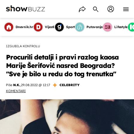
Dnevnik.hr
Vijesti
Sport
Putovanja
Lifestyle
IZGUBILA KONTROLU
Procurili detalji i pravi razlog kaosa
Marije Šerifović nasred Beograda?
"Sve je bilo u redu do tog trenutka"
Piše
N.K.
,
29.08.2022 @ 12:17
CELEBRITY
KOMENTARI
OMOGUĆI OBAVIJESTI