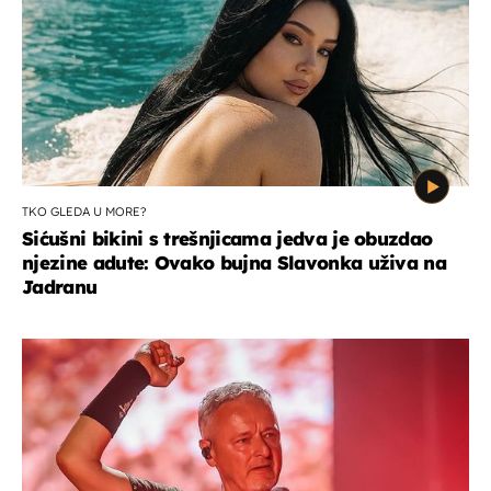
TKO GLEDA U MORE?
Sićušni bikini s trešnjicama jedva je obuzdao
njezine adute: Ovako bujna Slavonka uživa na
Jadranu