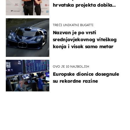
hrvatska projekta dobila
potporu za razvoj
TREĆI UNIKATNI BUGATTI
Nazvan je po vrsti
srednjovjekovnog viteškog
konja i visok samo metar
OVO JE 10 NAJBOLJIH
Europske dionice dosegnule
su rekordne razine