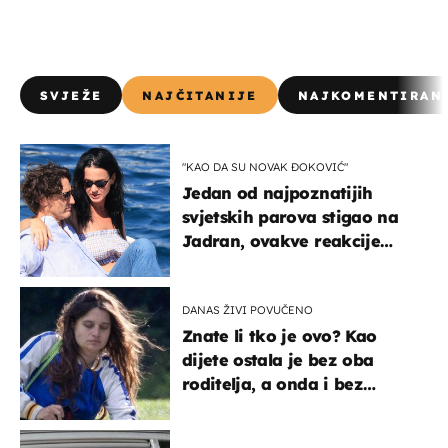
SVJEŽE
NAJČITANIJE
NAJKOMENTIRAN
"KAO DA SU NOVAK ĐOKOVIĆ"
Jedan od najpoznatijih
svjetskih parova stigao na
Jadran, ovakve reakcije
vjerojatno nisu očekivali
DANAS ŽIVI POVUČENO
Znate li tko je ovo? Kao
dijete ostala je bez oba
roditelja, a onda i bez
milijuna koje je trebala
naslijediti