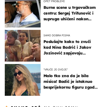
OPET PROBLEMI
Burne scene u trgovačkom
centru: Sergej Trifunović i
supruga uhićeni nakon
svađe!
SAMO DOBRA PISMA
Poslušajte kako to zvuči
kad Nina Badrić i Jakov
Jozinović zapjevaju
Oliverov hit!
"VRUĆE JE OVDJE"
Malo tko zna da je bila
misica! Badić je istaknuo
besprijekornu figuru zgodne
voditeljice