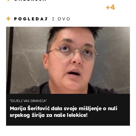
4
POGLEDAJ
I OVO
''DIJELI VAS GRANICA''
Marija Šerifović dala svoje mišljenje o nuli
srpskog žirija za naše lelekice!