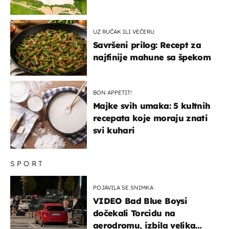
UZ RUČAK ILI VEČERU
Savršeni prilog: Recept za
najfinije mahune sa špekom
BON APPETIT!
Majke svih umaka: 5 kultnih
recepata koje moraju znati
svi kuhari
SPORT
POJAVILA SE SNIMKA
VIDEO Bad Blue Boysi
dočekali Torcidu na
aerodromu, izbila velika