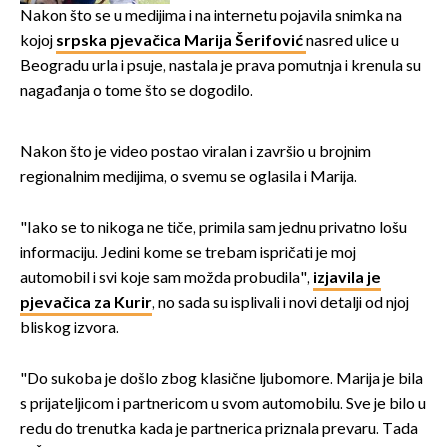
naslijediti
Nakon što se u medijima i na internetu pojavila snimka na
kojoj
srpska pjevačica Marija Šerifović
nasred ulice u
Beogradu urla i psuje, nastala je prava pomutnja i krenula su
nagađanja o tome što se dogodilo.
Nakon što je video postao viralan i završio u brojnim
regionalnim medijima, o svemu se oglasila i Marija.
"Iako se to nikoga ne tiče, primila sam jednu privatno lošu
informaciju. Jedini kome se trebam ispričati je moj
automobil i svi koje sam možda probudila",
izjavila je
pjevačica za Kurir
, no sada su isplivali i novi detalji od njoj
bliskog izvora.
"Do sukoba je došlo zbog klasične ljubomore. Marija je bila
s prijateljicom i partnericom u svom automobilu. Sve je bilo u
redu do trenutka kada je partnerica priznala prevaru. Tada