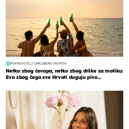
POKROVITELJ CARLSBERG CROATIA
Netko zbog ćevapa, netko zbog drške za motiku:
Evo zbog čega sve Hrvati duguju pivo...
moda & ljepota