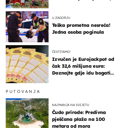
hitne službe na terenu
U ZAGORJU
Teška prometna nesreća!
Jedna osoba poginula
ČESTITAMO!
Izvučen je Eurojackpot od
čak 32,6 milijuna eura:
Doznajte gdje idu bogati
dobitci u Hrvatskoj
PUTOVANJA
NAJMANJA NA SVIJETU
Čudo prirode: Predivna
pješčana plaža na 100
metara od mora