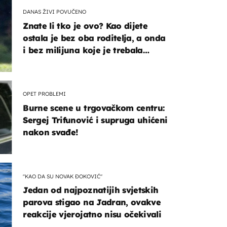
DANAS ŽIVI POVUČENO
Znate li tko je ovo? Kao dijete
ostala je bez oba roditelja, a onda
i bez milijuna koje je trebala
naslijediti
OPET PROBLEMI
Burne scene u trgovačkom centru:
Sergej Trifunović i supruga uhićeni
nakon svađe!
"KAO DA SU NOVAK ĐOKOVIĆ"
Jedan od najpoznatijih svjetskih
parova stigao na Jadran, ovakve
reakcije vjerojatno nisu očekivali