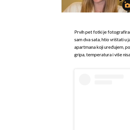
Prvih pet fotki je fotografi
sam dva sata, htio vrištati u 
apartmana koji uređujem, posl
gripa, temperatura i više nis