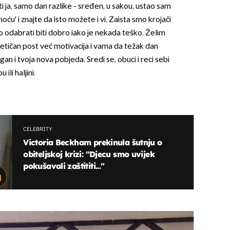
isti ja, samo dan razlike - sređen, u sakou, ustao sam
hoću' i znajte da isto možete i vi. Zaista smo krojači
odabrati biti dobro iako je nekada teško. Želim
etičan post već motivacija i vama da težak dan
an i tvoja nova pobjeda. Sredi se, obuci i reci sebi
ili haljini.
CELEBRITY
Victoria Beckham prekinula šutnju o
obiteljskoj krizi: "Djecu smo uvijek
pokušavali zaštititi..."