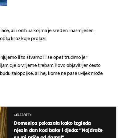
lače, ali i onih na kojima je sređen i nasmiješen,
blju kroz koje prolazi.
jenjujemo li to stvarno ili se opet trudimo jer
am cijelo vrijeme trebam li ovo objaviti jer često
udu žalopoljke, ali hej, kome ne paše uvijek može
CELEBRITY
Domenica pokazala kako izgleda
njezin dan kod bake i djeda: "Najdraže
su mi priče od doma!"