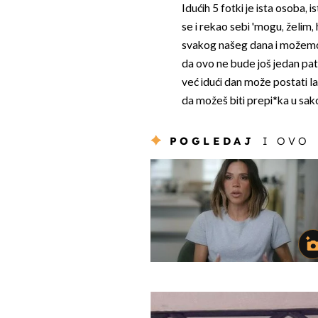
Idućih 5 fotki je ista osoba, 
se i rekao sebi 'mogu, želim, 
svakog našeg dana i možemo 
da ovo ne bude još jedan pat
već idući dan može postati lag
da možeš biti prepi*ka u sakou 
POGLEDAJ
I OVO