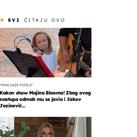
SVI
ČITAJU OVO
"PRVE GAŽE POČELE"
Kakav show Majina Blooma! Zbog ovog
nastupa odmah mu se javio i Jakov
Jozinović...