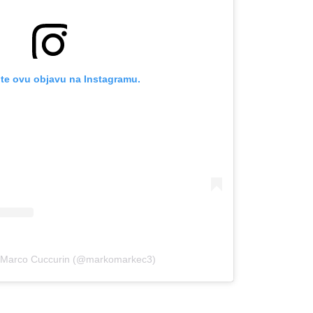
te ovu objavu na Instagramu.
li Marco Cuccurin (@markomarkec3)