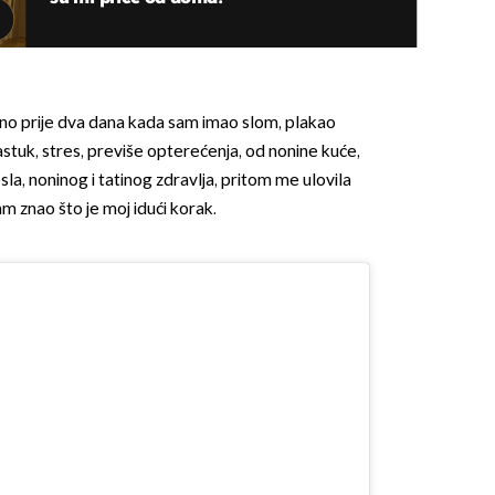
rano prije dva dana kada sam imao slom, plakao
jastuk, stres, previše opterećenja, od nonine kuće,
a, noninog i tatinog zdravlja, pritom me ulovila
OMOGUĆI OBAVIJESTI
am znao što je moj idući korak.