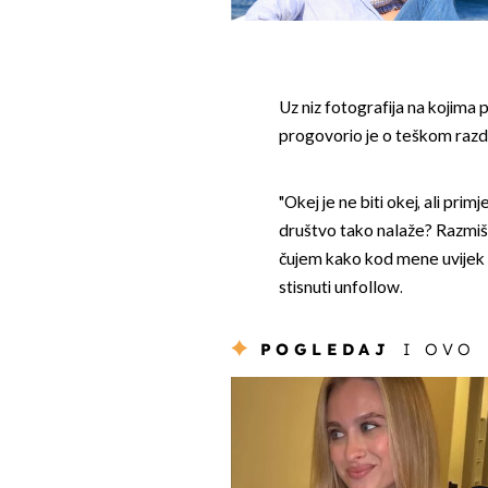
Uz niz fotografija na kojima p
progovorio je o teškom razdo
"Okej je ne biti okej, ali prim
društvo tako nalaže? Razmišlj
čujem kako kod mene uvijek b
stisnuti unfollow.
POGLEDAJ
I OVO