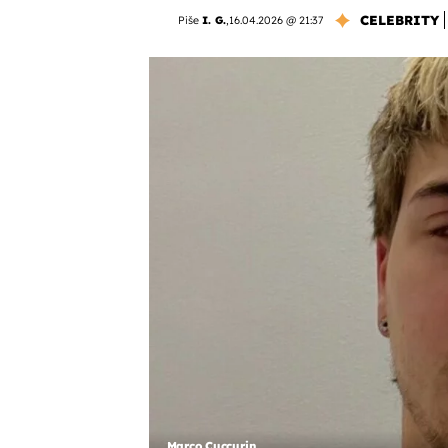
CELEBRITY
Piše
I. G.
,
16.04.2026 @ 21:37
Marco Cuccurin