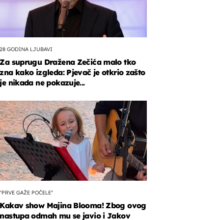
28 GODINA LJUBAVI
Za suprugu Dražena Zečića malo tko
zna kako izgleda: Pjevač je otkrio zašto
je nikada ne pokazuje...
"PRVE GAŽE POČELE"
Kakav show Majina Blooma! Zbog ovog
nastupa odmah mu se javio i Jakov