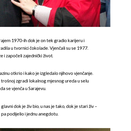
krajem 1970-ih dok je on tek gradio karijeru i
adila u tvornici čokolade. Vjenčali su se 1977.
i započeli zajednički život.
inu otkrio i kako je izgledalo njihovo vjenčanje.
u trošnoj zgradi lokalnog mjesnog ureda u selu
 da se vjenča u Sarajevu.
glavni dok je živ bio, u nas je tako, dok je stari živ –
e pa podijelio i jednu anegdotu.