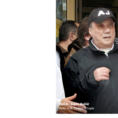
Halid i Sejda Bešlić
Foto: V.M. Tauber/Cropix