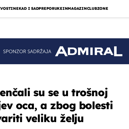
IVOSTI
NEKAD I SAD
PREPORUKE
INMAGAZIN
CLUBZONE
jenčali su se u trošnoj
ev oca, a zbog bolesti
ariti veliku želju