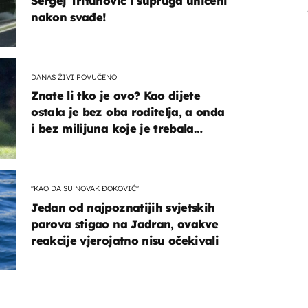
Sergej Trifunović i supruga uhićeni
nakon svađe!
DANAS ŽIVI POVUČENO
Znate li tko je ovo? Kao dijete
ostala je bez oba roditelja, a onda
i bez milijuna koje je trebala
naslijediti
"KAO DA SU NOVAK ĐOKOVIĆ"
Jedan od najpoznatijih svjetskih
parova stigao na Jadran, ovakve
reakcije vjerojatno nisu očekivali