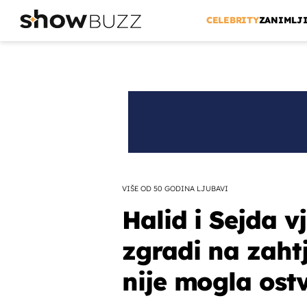
CELEBRITY
ZANIMLJ
VIŠE OD 50 GODINA LJUBAVI
Halid i Sejda v
zgradi na zahtj
nije mogla ostv