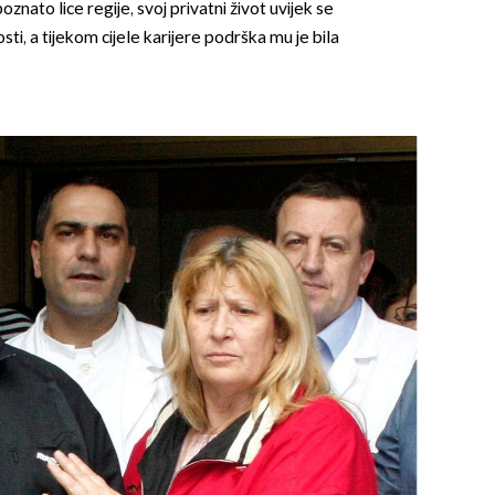
znato lice regije, svoj privatni život uvijek se
sti, a tijekom cijele karijere podrška mu je bila
OMOGUĆI OBAVIJESTI