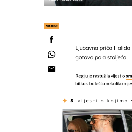
PODIJELI
Ljubavna priča Halida B
gotovo pola stoljeća.
Regiju je rastužila vijest o
smr
bitku s bolešću nekoliko mje
3
vijesti o kojima