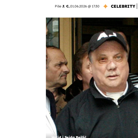
CELEBRITY
Piše
J. C.
,
01.06.2026 @ 17:30
Halid i Sejda Bešlić