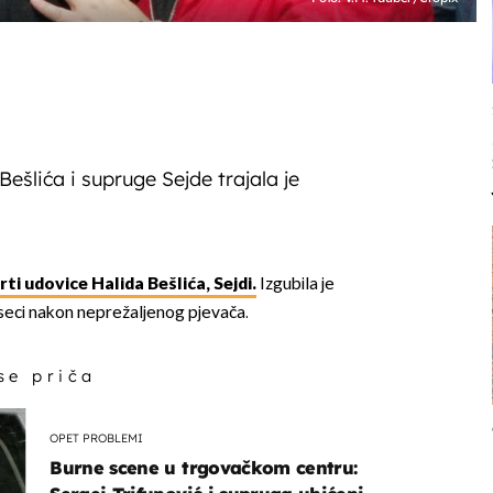
ešlića i supruge Sejde trajala je
ti udovice Halida Bešlića, Sejdi.
Izgubila je
seci nakon neprežaljenog pjevača.
 se priča
OPET PROBLEMI
Burne scene u trgovačkom centru: