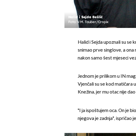
Halid i Sejda Bešlić
Foto: V.M. Tauber/Cropix
Halid i Sejda upoznali su se 
snimao prve singlove, a ona r
nakon samo šest mjeseci veze 
Jednom je prilikom u IN magaz
Vjenčali su se kod matičara 
Knežina, jer mu otac nije dao
"I ja ispoštujem oca. On je bio 
njegova je zadnja", ispričao j