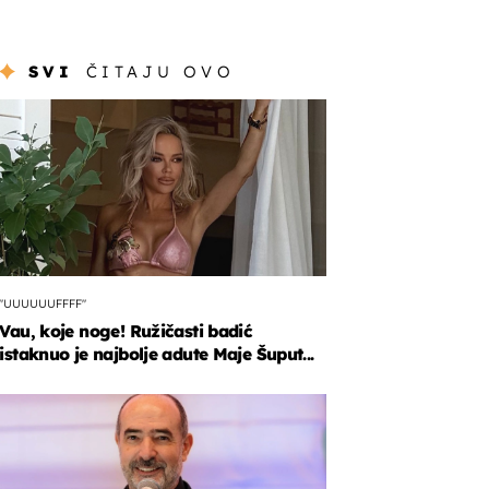
SVI
ČITAJU OVO
"UUUUUUFFFF"
Vau, koje noge! Ružičasti badić
istaknuo je najbolje adute Maje Šuput...