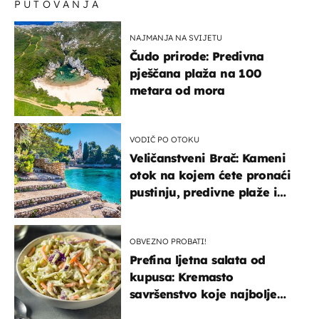
PUTOVANJA
NAJMANJA NA SVIJETU
Čudo prirode: Predivna
pješčana plaža na 100
metara od mora
VODIČ PO OTOKU
Veličanstveni Brač: Kameni
otok na kojem ćete pronaći
pustinju, predivne plaže i
uzbudljivu hranu
OBVEZNO PROBATI!
Prefina ljetna salata od
kupusa: Kremasto
savršenstvo koje najbolje
paše uz pečeno meso