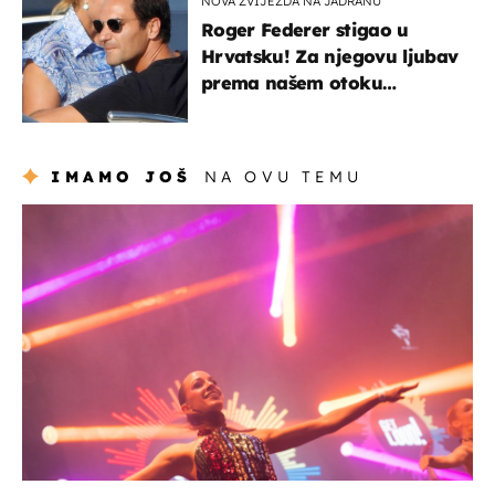
NOVA ZVIJEZDA NA JADRANU
Roger Federer stigao u
Hrvatsku! Za njegovu ljubav
prema našem otoku
zaslužan je jedan poznati
Hrvat
IMAMO JOŠ
NA OVU TEMU
kultura & zabava