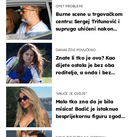
OPET PROBLEMI
Burne scene u trgovačkom
centru: Sergej Trifunović i
supruga uhićeni nakon
svađe!
DANAS ŽIVI POVUČENO
Znate li tko je ovo? Kao
dijete ostala je bez oba
roditelja, a onda i bez
milijuna koje je trebala
naslijediti
"VRUĆE JE OVDJE"
Malo tko zna da je bila
misica! Badić je istaknuo
besprijekornu figuru zgodne
voditeljice