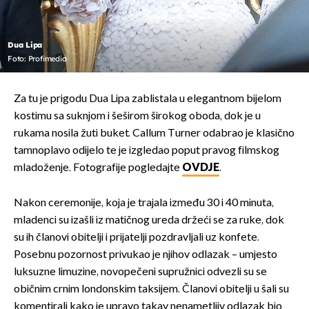
Dua Lipa
Foto: Profimedia
Za tu je prigodu Dua Lipa zablistala u elegantnom bijelom
kostimu sa suknjom i šeširom širokog oboda, dok je u
rukama nosila žuti buket. Callum Turner odabrao je klasično
tamnoplavo odijelo te je izgledao poput pravog filmskog
mladoženje. Fotografije pogledajte
OVDJE
.
Nakon ceremonije, koja je trajala između 30 i 40 minuta,
mladenci su izašli iz matičnog ureda držeći se za ruke, dok
su ih članovi obitelji i prijatelji pozdravljali uz konfete.
Posebnu pozornost privukao je njihov odlazak – umjesto
luksuzne limuzine, novopečeni supružnici odvezli su se
običnim crnim londonskim taksijem. Članovi obitelji u šali su
komentirali kako je upravo takav nenametljiv odlazak bio