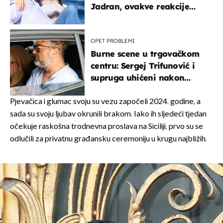
Jadran, ovakve reakcije
vjerojatno nisu očekivali
OPET PROBLEMI
Burne scene u trgovačkom
centru: Sergej Trifunović i
supruga uhićeni nakon
svađe!
Pjevačica i glumac svoju su vezu započeli 2024. godine, a
sada su svoju ljubav okrunili brakom. Iako ih sljedeći tjedan
očekuje raskošna trodnevna proslava na Siciliji, prvo su se
odlučili za privatnu građansku ceremoniju u krugu najbližih.