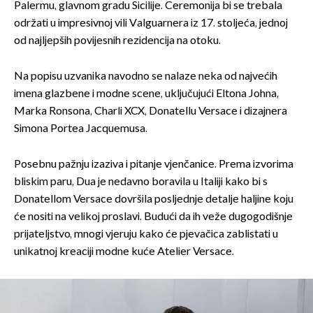
Palermu, glavnom gradu Sicilije. Ceremonija bi se trebala
održati u impresivnoj vili Valguarnera iz 17. stoljeća, jednoj
od najljepših povijesnih rezidencija na otoku.
Na popisu uzvanika navodno se nalaze neka od najvećih
imena glazbene i modne scene, uključujući Eltona Johna,
Marka Ronsona, Charli XCX, Donatellu Versace i dizajnera
Simona Portea Jacquemusa.
Posebnu pažnju izaziva i pitanje vjenčanice. Prema izvorima
bliskim paru, Dua je nedavno boravila u Italiji kako bi s
Donatellom Versace dovršila posljednje detalje haljine koju
će nositi na velikoj proslavi. Budući da ih veže dugogodišnje
prijateljstvo, mnogi vjeruju kako će pjevačica zablistati u
unikatnoj kreaciji modne kuće Atelier Versace.