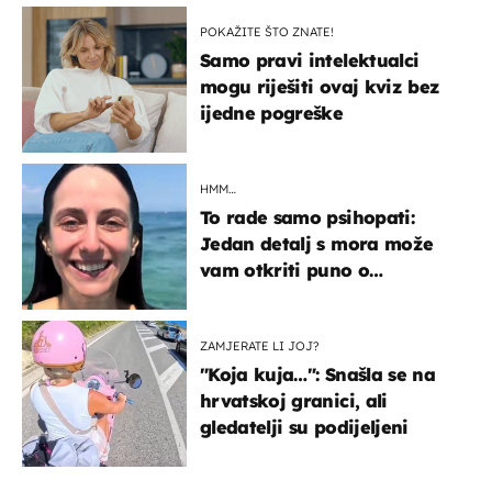
POKAŽITE ŠTO ZNATE!
Samo pravi intelektualci
mogu riješiti ovaj kviz bez
ijedne pogreške
HMM…
To rade samo psihopati:
Jedan detalj s mora može
vam otkriti puno o
prijateljima
ZAMJERATE LI JOJ?
"Koja kuja…": Snašla se na
hrvatskoj granici, ali
gledatelji su podijeljeni