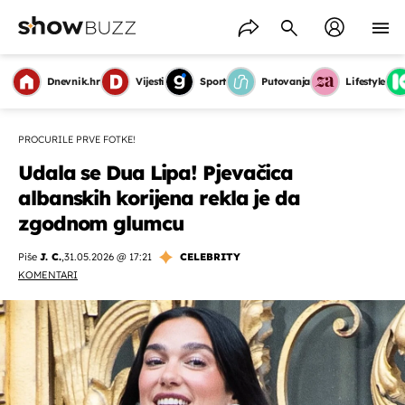
Dnevnik.hr
Vijesti
Sport
Putovanja
Lifestyle
PROCURILE PRVE FOTKE!
Udala se Dua Lipa! Pjevačica
albanskih korijena rekla je da
zgodnom glumcu
Piše
J. C.
,
31.05.2026 @ 17:21
CELEBRITY
KOMENTARI
OMOGUĆI OBAVIJESTI