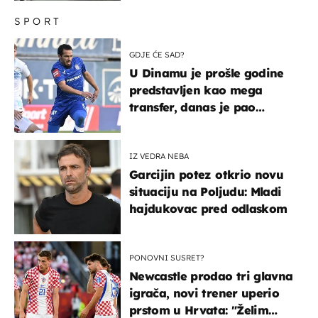
SPORT
GDJE ĆE SAD?
U Dinamu je prošle godine
predstavljen kao mega
transfer, danas je pao
najniže u karijeri
IZ VEDRA NEBA
Garcijin potez otkrio novu
situaciju na Poljudu: Mladi
hajdukovac pred odlaskom
PONOVNI SUSRET?
Newcastle prodao tri glavna
igrača, novi trener uperio
prstom u Hrvata: "Želim