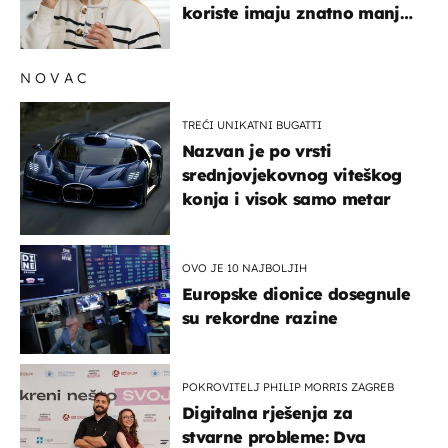
koriste imaju znatno manji
rizik od ovoga
NOVAC
TREĆI UNIKATNI BUGATTI
Nazvan je po vrsti
srednjovjekovnog viteškog
konja i visok samo metar
OVO JE 10 NAJBOLJIH
Europske dionice dosegnule
su rekordne razine
POKROVITELJ PHILIP MORRIS ZAGREB
Digitalna rješenja za
stvarne probleme: Dva