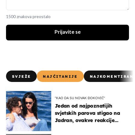
1500 znakova preostalo
Prijavite se
SVJEŽE
NAJČITANIJE
NAJKOMENTIRAN
"KAO DA SU NOVAK ĐOKOVIĆ"
Jedan od najpoznatijih
svjetskih parova stigao na
Jadran, ovakve reakcije
vjerojatno nisu očekivali