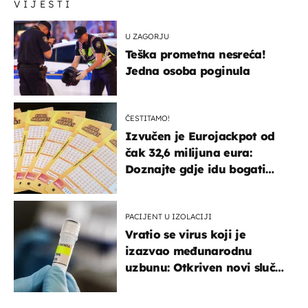
VIJESTI
U ZAGORJU
Teška prometna nesreća!
Jedna osoba poginula
ČESTITAMO!
Izvučen je Eurojackpot od
čak 32,6 milijuna eura:
Doznajte gdje idu bogati
dobitci u Hrvatskoj
PACIJENT U IZOLACIJI
Vratio se virus koji je
izazvao međunarodnu
uzbunu: Otkriven novi slučaj
u Europi