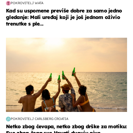
POKROVITELJ WATA
Kad su uspomene previše dobre za samo jedno
gledanje: Mali uređaj koji je još jednom oživio
trenutke s ple...
zanimljivosti
POKROVITELJ CARLSBERG CROATIA
Netko zbog ćevapa, netko zbog drške za motiku:
Evo zbog čega sve Hrvati duguju pivo...