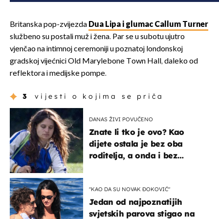
Britanska pop-zvijezda
Dua Lipa i glumac Callum Turner
službeno su postali muž i žena. Par se u subotu ujutro
vjenčao na intimnoj ceremoniji u poznatoj londonskoj
gradskoj vijećnici Old Marylebone Town Hall, daleko od
reflektora i medijske pompe.
3
vijesti o kojima se priča
DANAS ŽIVI POVUČENO
Znate li tko je ovo? Kao
dijete ostala je bez oba
roditelja, a onda i bez
milijuna koje je trebala
naslijediti
"KAO DA SU NOVAK ĐOKOVIĆ"
Jedan od najpoznatijih
svjetskih parova stigao na