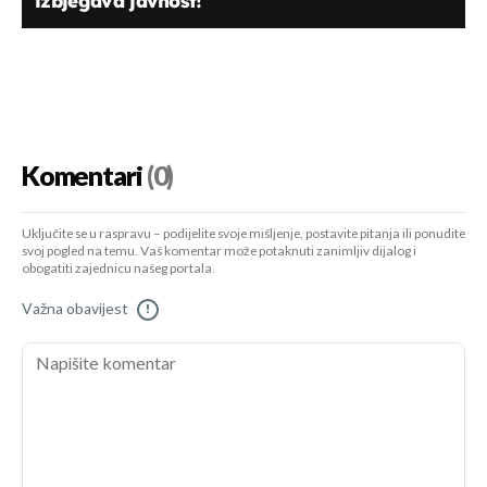
izbjegava javnost!
Komentari
(0)
Uključite se u raspravu – podijelite svoje mišljenje, postavite pitanja ili ponudite
svoj pogled na temu. Vaš komentar može potaknuti zanimljiv dijalog i
obogatiti zajednicu našeg portala.
Važna obavijest
!