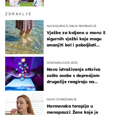
njega!"
ZDRAVLJE
NAJSIGURNIJI OBLIK REKREACIJE
Vježbe za koljeno u moru: 5
sigurnih vježbi koje mogu
smanjiti bol i poboljšati
pokretljivost
IZNENAĐUJUĆA VEZA
Novo istraživanje otkriva
zašto osobe s depresijom
drugačije reagiraju na
lajkove
NOVO ISTRAŽIVANJE
Hormonska terapija u
menopauzi: Žene koje je