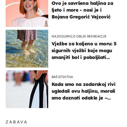
Ovo je savršena haljina za
ljeto i more - nosi je i
Bojana Gregorić Vejzović
NAJSIGURNIJI OBLIK REKREACIJE
Vježbe za koljeno u moru: 5
sigurnih vježbi koje mogu
smanjiti bol i poboljšati
pokretljivost
BAŠ EFEKTNA
Kada smo na zadarskoj rivi
ugledali ovu haljinu, morali
smo doznati odakle je –
košta samo 18 eura
ZABAVA