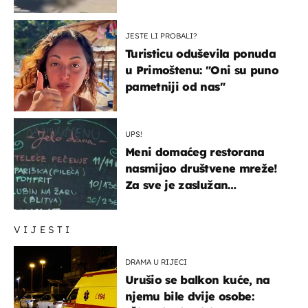
JESTE LI PROBALI?
Turisticu oduševila ponuda
u Primoštenu: "Oni su puno
pametniji od nas"
UPS!
Meni domaćeg restorana
nasmijao društvene mreže!
Za sve je zaslužan
urnebesan naziv jela
VIJESTI
DRAMA U RIJECI
Urušio se balkon kuće, na
njemu bile dvije osobe: