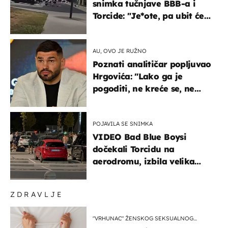
snimka tučnjave BBB-a i
Torcide: "Je*ote, pa ubit će
ga!"
AU, OVO JE RUŽNO
Poznati analitičar popljuvao
Hrgovića: "Lako ga je
pogoditi, ne kreće se, ne
koristi noge..."
POJAVILA SE SNIMKA
VIDEO Bad Blue Boysi
dočekali Torcidu na
aerodromu, izbila velika
masovna tučnjava
ZDRAVLJE
"VRHUNAC" ŽENSKOG SEKSUALNOG
ISKUSTVA