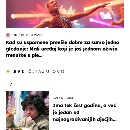
POKROVITELJ WATA
Kad su uspomene previše dobre za samo jedno
gledanje: Mali uređaj koji je još jednom oživio
trenutke s ple...
SVI
ČITAJU OVO
TV
DALEKI GRAD
Ima tek šest godina, a već
je jedan od
najnagrađivanijih dječjih
glumaca