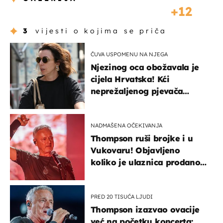
12
3
vijesti o kojima se priča
ČUVA USPOMENU NA NJEGA
Njezinog oca obožavala je
cijela Hrvatska! Kći
neprežaljenog pjevača
projurila špicom na dva
kotača
NADMAŠENA OČEKIVANJA
Thompson ruši brojke i u
Vukovaru! Objavljeno
koliko je ulaznica prodano
u kratkom vremenu
PRED 20 TISUĆA LJUDI
Thompson izazvao ovacije
već na početku koncerta: