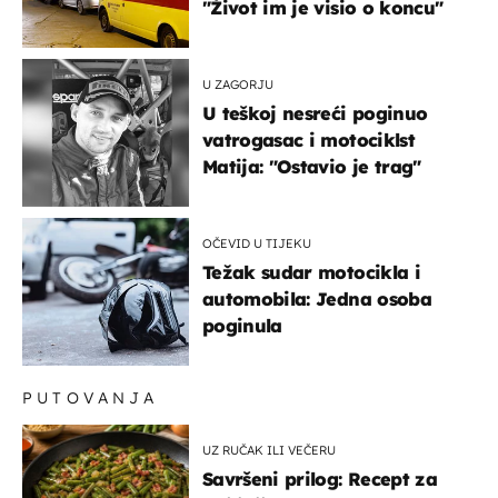
"Život im je visio o koncu"
U ZAGORJU
U teškoj nesreći poginuo
vatrogasac i motociklst
Matija: "Ostavio je trag"
OČEVID U TIJEKU
Težak sudar motocikla i
automobila: Jedna osoba
poginula
PUTOVANJA
UZ RUČAK ILI VEČERU
Savršeni prilog: Recept za