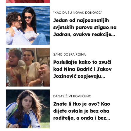
"KAO DA SU NOVAK ĐOKOVIĆ"
Jedan od najpoznatijih
svjetskih parova stigao na
Jadran, ovakve reakcije
vjerojatno nisu očekivali
SAMO DOBRA PISMA
Poslušajte kako to zvuči
kad Nina Badrić i Jakov
Jozinović zapjevaju
Oliverov hit!
DANAS ŽIVI POVUČENO
Znate li tko je ovo? Kao
dijete ostala je bez oba
roditelja, a onda i bez
milijuna koje je trebala