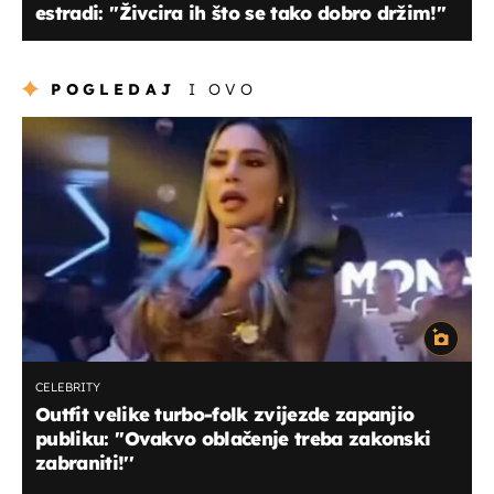
estradi: ''Živcira ih što se tako dobro držim!''
POGLEDAJ
I OVO
CELEBRITY
Outfit velike turbo-folk zvijezde zapanjio
publiku: ''Ovakvo oblačenje treba zakonski
zabraniti!''