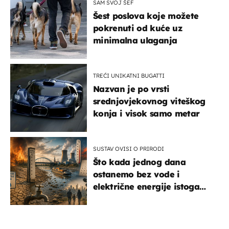
SAM SVOJ ŠEF
Šest poslova koje možete
pokrenuti od kuće uz
minimalna ulaganja
TREĆI UNIKATNI BUGATTI
Nazvan je po vrsti
srednjovjekovnog viteškog
konja i visok samo metar
SUSTAV OVISI O PRIRODI
Što kada jednog dana
ostanemo bez vode i
električne energije istoga
dana?