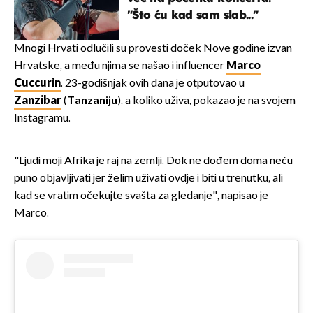
"Što ću kad sam slab..."
Mnogi Hrvati odlučili su provesti doček Nove godine izvan
Hrvatske, a među njima se našao i influencer
Marco
Cuccurin
. 23-godišnjak ovih dana je otputovao u
Zanzibar
(
Tanzaniju
), a koliko uživa, pokazao je na svojem
Instagramu.
"Ljudi moji Afrika je raj na zemlji. Dok ne dođem doma neću
puno objavljivati jer želim uživati ovdje i biti u trenutku, ali
kad se vratim očekujte svašta za gledanje", napisao je
Marco.