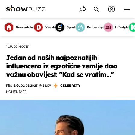
Dnevnik.hr
Vijesti
Sport
Putovanja
Lifestyle
''LJUDI MOJI!''
Jedan od naših najpoznatijih
influencera iz egzotične zemlje dao
važnu obavijest: ''Kad se vratim...''
Piše
E.G.
,
02.01.2025 @ 16:09
CELEBRITY
KOMENTARI
OMOGUĆI OBAVIJESTI