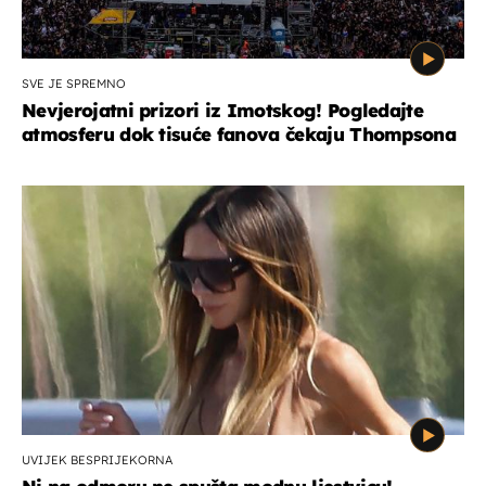
SVE JE SPREMNO
Nevjerojatni prizori iz Imotskog! Pogledajte
atmosferu dok tisuće fanova čekaju Thompsona
UVIJEK BESPRIJEKORNA