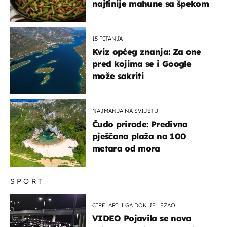
najfinije mahune sa špekom
15 PITANJA
Kviz općeg znanja: Za one
pred kojima se i Google
može sakriti
NAJMANJA NA SVIJETU
Čudo prirode: Predivna
pješčana plaža na 100
metara od mora
SPORT
CIPELARILI GA DOK JE LEŽAO
VIDEO Pojavila se nova