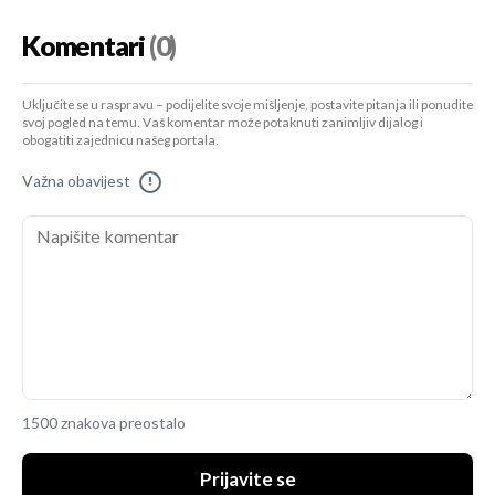
Komentari
(0)
Uključite se u raspravu – podijelite svoje mišljenje, postavite pitanja ili ponudite
svoj pogled na temu. Vaš komentar može potaknuti zanimljiv dijalog i
obogatiti zajednicu našeg portala.
Važna obavijest
!
1500 znakova preostalo
Prijavite se