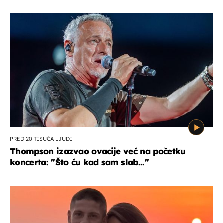
PRED 20 TISUĆA LJUDI
Thompson izazvao ovacije već na početku
koncerta: "Što ću kad sam slab..."