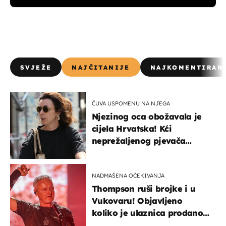
SVJEŽE
NAJČITANIJE
NAJKOMENTIRAN
ČUVA USPOMENU NA NJEGA
Njezinog oca obožavala je
cijela Hrvatska! Kći
neprežaljenog pjevača
projurila špicom na dva
kotača
NADMAŠENA OČEKIVANJA
Thompson ruši brojke i u
Vukovaru! Objavljeno
koliko je ulaznica prodano
u kratkom vremenu