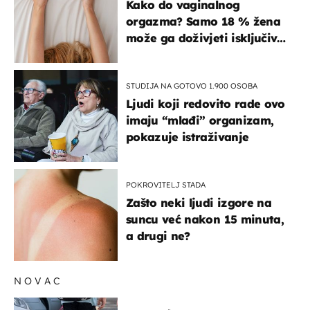
Kako do vaginalnog
orgazma? Samo 18 % žena
može ga doživjeti isključivo
na ovaj način
STUDIJA NA GOTOVO 1.900 OSOBA
Ljudi koji redovito rade ovo
imaju “mlađi” organizam,
pokazuje istraživanje
POKROVITELJ STADA
Zašto neki ljudi izgore na
suncu već nakon 15 minuta,
a drugi ne?
NOVAC