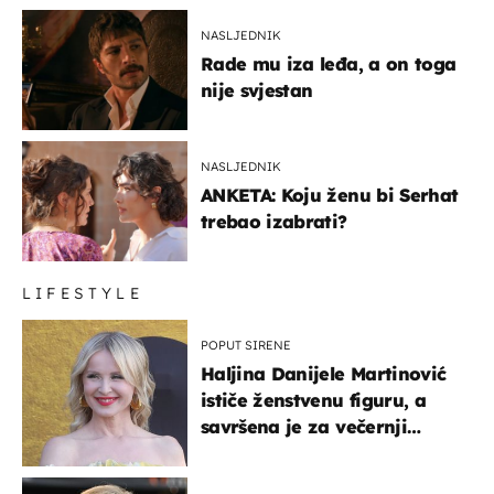
NASLJEDNIK
Rade mu iza leđa, a on toga
nije svjestan
NASLJEDNIK
ANKETA: Koju ženu bi Serhat
trebao izabrati?
LIFESTYLE
POPUT SIRENE
Haljina Danijele Martinović
ističe ženstvenu figuru, a
savršena je za večernji
izlazak na moru