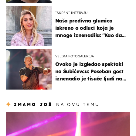
javnost
ISKRENI INTERVJU!
Naša predivna glumica
iskreno o odluci koja je
mnoge iznenadila: ''Kao da
mi je veliki teret pao s leđa''
VELIKA FOTOGALERIJA
Ovako je izgledao spektakl
na Šubićevcu: Poseban gost
iznenadio je tisuće ljudi na
Thompsonovu koncertu
IMAMO JOŠ
NA OVU TEMU
kultura & zabava