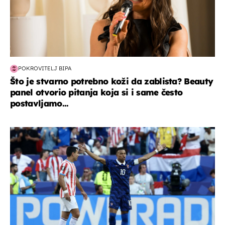
POKROVITELJ BIPA
Što je stvarno potrebno koži da zablista? Beauty
panel otvorio pitanja koja si i same često
postavljamo...
svjetsko prvenstvo 2026