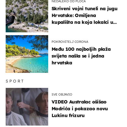
NEDALEKO OD PLOČA
Skriveni vojni tuneli na jugu
Hrvatske: Omiljena
kupališta na koja lokalci u
miru dolaze roniti i skakati
u more
POKROVITELJ CORONA
Među 100 najboljih plaža
svijeta našla se i jedna
hrvatska
SPORT
SVE OBJAVIO
VIDEO Australac ošišao
Modrića i pokazao novu
Lukinu frizuru