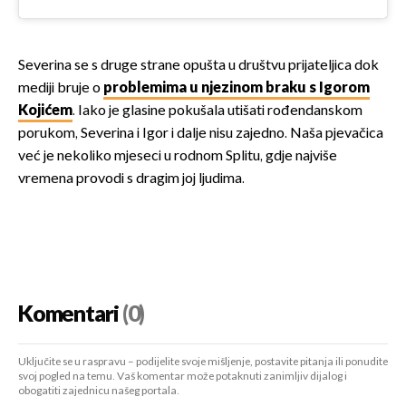
Severina se s druge strane opušta u društvu prijateljica dok
mediji bruje o
problemima u njezinom braku s Igorom
Kojićem
. Iako je glasine pokušala utišati rođendanskom
porukom, Severina i Igor i dalje nisu zajedno. Naša pjevačica
već je nekoliko mjeseci u rodnom Splitu, gdje najviše
vremena provodi s dragim joj ljudima.
Komentari
(0)
Uključite se u raspravu – podijelite svoje mišljenje, postavite pitanja ili ponudite
svoj pogled na temu. Vaš komentar može potaknuti zanimljiv dijalog i
obogatiti zajednicu našeg portala.