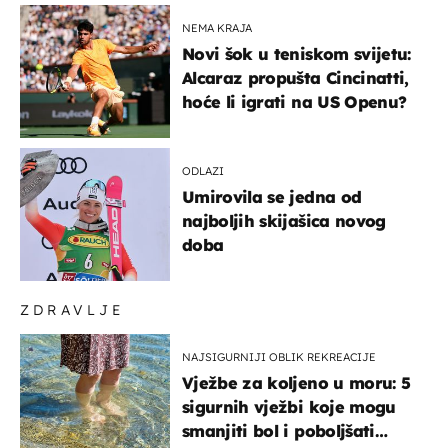
NEMA KRAJA
Novi šok u teniskom svijetu:
Alcaraz propušta Cincinatti,
hoće li igrati na US Openu?
ODLAZI
Umirovila se jedna od
najboljih skijašica novog
doba
ZDRAVLJE
NAJSIGURNIJI OBLIK REKREACIJE
Vježbe za koljeno u moru: 5
sigurnih vježbi koje mogu
smanjiti bol i poboljšati