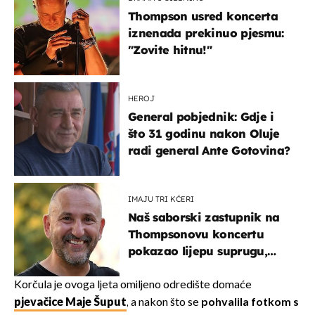
Thompson usred koncerta
iznenada prekinuo pjesmu:
"Zovite hitnu!"
HEROJ
General pobjednik: Gdje i
što 31 godinu nakon Oluje
radi general Ante Gotovina?
IMAJU TRI KĆERI
Naš saborski zastupnik na
Thompsonovu koncertu
pokazao lijepu suprugu,
koja godinama izbjegava
javnost
Korčula je ovoga ljeta omiljeno odredište domaće
pjevačice Maje Šuput
, a nakon što se
pohvalila fotkom s