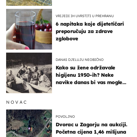
pokretljivost
VRIJEDI IH UVRSTITI U PREHRANU
6 napitaka koje dijetetičari
preporučuju za zdrave
zglobove
DANAS DJELUJU NEOBIČNO
Kako su žene održavale
higijenu 1950-ih? Neke
navike danas bi vas mogle
iznenaditi
NOVAC
POVOLJNO
Dvorac u Zagorju na aukciji.
Početna cijena 1,46 milijuna