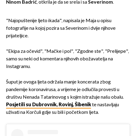
Ninom Badrić
, otkrila je da se srela i sa
Severinom
.
"Najopuštenije ljeto ikada", napisala je Maja u opisu
fotografije na kojoj pozira sa Severinom i dvije njihove
prijateljice.
"Ekipa za očevid", "Mačke i pol", "Zgodne ste", "Prelijepe",
samo su neki od komentara njihovih obožavatelja na
Instagramu.
Šuput je ovoga ljeta održala manje koncerata zbog
pandemije koronavirusa, a vrijeme je odlučila provesti u
društvu Nenada Tatarinovog s kojim istražuje našu obalu.
Posjetili su Dubrovnik, Rovinj, Šibenik
te nastavljaju
uživati na Korčuli gdje su bili i početkom ljeta.