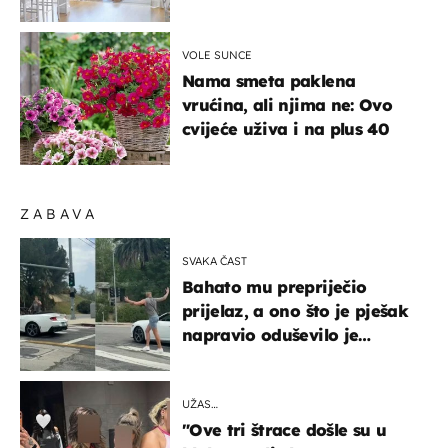
najljepšu bijelu kuhinju
VOLE SUNCE
Nama smeta paklena
vrućina, ali njima ne: Ovo
cvijeće uživa i na plus 40
ZABAVA
SVAKA ČAST
Bahato mu prepriječio
prijelaz, a ono što je pješak
napravio oduševilo je
društvene mreže
UŽAS…
"Ove tri štrace došle su u