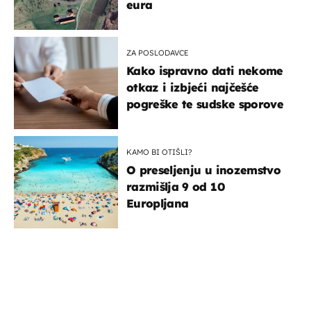
eura
ZA POSLODAVCE
Kako ispravno dati nekome
otkaz i izbjeći najčešće
pogreške te sudske sporove
KAMO BI OTIŠLI?
O preseljenju u inozemstvo
razmišlja 9 od 10
Europljana