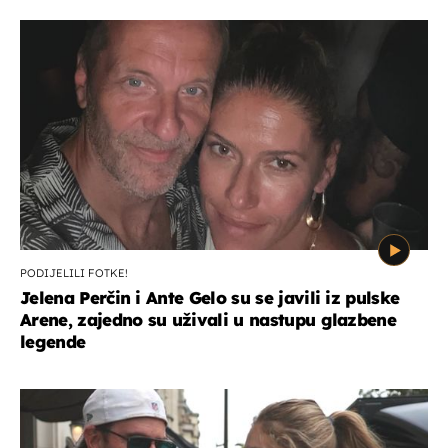
PODIJELILI FOTKE!
Jelena Perčin i Ante Gelo su se javili iz pulske
Arene, zajedno su uživali u nastupu glazbene
legende