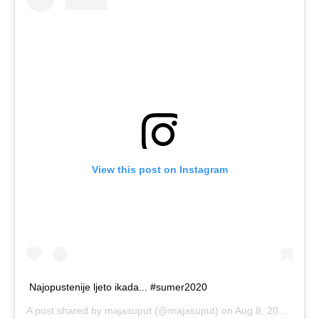
View this post on Instagram
Najopustenije ljeto ikada... #sumer2020
A post shared by
majasuput
(@majasuput) on
Aug 8, 2020 at 1:39am PDT