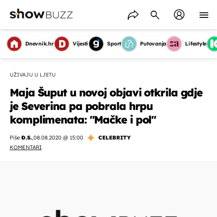
Dnevnik.hr
Vijesti
Sport
Putovanja
Lifestyle
UŽIVAJU U LJETU
Maja Šuput u novoj objavi otkrila gdje
je Severina pa pobrala hrpu
komplimenata: "Mačke i pol"
Piše
Đ.S.
,
08.08.2020 @ 15:00
CELEBRITY
KOMENTARI
OMOGUĆI OBAVIJESTI