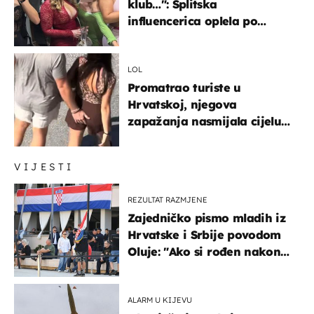
klub…": Splitska
influencerica oplela po
ženama zbog užasnog
ponašanja
LOL
Promatrao turiste u
Hrvatskoj, njegova
zapažanja nasmijala cijelu
regiju
VIJESTI
REZULTAT RAZMJENE
Zajedničko pismo mladih iz
Hrvatske i Srbije povodom
Oluje: "Ako si rođen nakon
'95..."
ALARM U KIJEVU