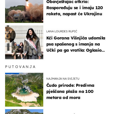
Obavještajac otkrio:
Raspoređuju se i imaju 120
raketa, napast će Ukrajinu
LANA LOURDES RUPIĆ
Kći Gorana Višnjića udomila
psa spašenog s imanja na
Učki pa ga vratila: Oglasio
se azil, majka odgovorila na
kritike
PUTOVANJA
NAJMANJA NA SVIJETU
Čudo prirode: Predivna
pješčana plaža na 100
metara od mora