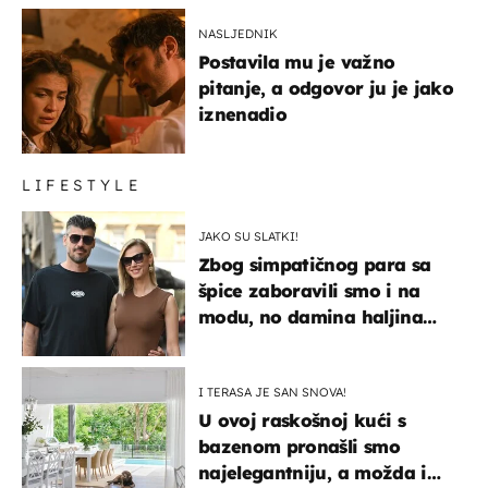
NASLJEDNIK
Postavila mu je važno
pitanje, a odgovor ju je jako
iznenadio
LIFESTYLE
JAKO SU SLATKI!
Zbog simpatičnog para sa
špice zaboravili smo i na
modu, no damina haljina
itekako nas se dojmila
I TERASA JE SAN SNOVA!
U ovoj raskošnoj kući s
bazenom pronašli smo
najelegantniju, a možda i