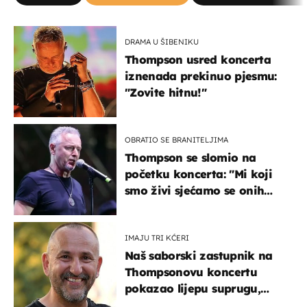
DRAMA U ŠIBENIKU
Thompson usred koncerta
iznenada prekinuo pjesmu:
"Zovite hitnu!"
OBRATIO SE BRANITELJIMA
Thompson se slomio na
početku koncerta: "Mi koji
smo živi sjećamo se onih
koji nisu..."
IMAJU TRI KĆERI
Naš saborski zastupnik na
Thompsonovu koncertu
pokazao lijepu suprugu,
koja godinama izbjegava