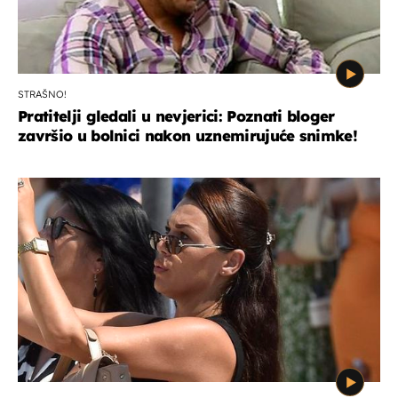
STRAŠNO!
Pratitelji gledali u nevjerici: Poznati bloger
završio u bolnici nakon uznemirujuće snimke!