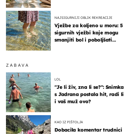
organizmu
NAJSIGURNIJI OBLIK REKREACIJE
Vježbe za koljeno u moru: 5
sigurnih vježbi koje mogu
smanjiti bol i poboljšati
pokretljivost
ZABAVA
LOL
"Je li živ, zna li se?": Snimka
s Jadrana postala hit, radi li
i vaš muž ovo?
KAO IZ PIŠTOLJA
Dobacila komentar trudnici