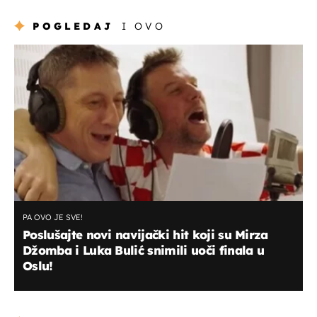
POGLEDAJ
I OVO
PA OVO JE SVE!
Poslušajte novi navijački hit koji su Mirza
Džomba i Luka Bulić snimili uoči finala u
Oslu!