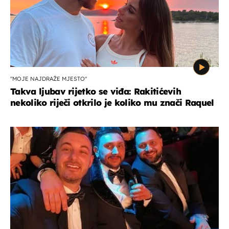
"MOJE NAJDRAŽE MJESTO"
Takva ljubav rijetko se viđa: Rakitićevih
nekoliko riječi otkrilo je koliko mu znači Raquel