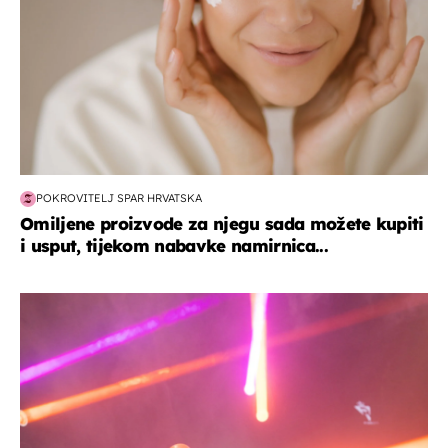
POKROVITELJ SPAR HRVATSKA
Omiljene proizvode za njegu sada možete kupiti
i usput, tijekom nabavke namirnica...
kultura & zabava