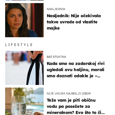
NASLJEDNIK
Nasljednik: Nije očekivala
takve uvrede od vlastite
majke
LIFESTYLE
BAŠ EFEKTNA
Kada smo na zadarskoj rivi
ugledali ovu haljinu, morali
smo doznati odakle je –
košta samo 18 eura
NIJE UVIJEK NAJBOLJI IZBOR
Teže vam je piti običnu
vodu pa posežete za
mineralnom? Evo što to čini