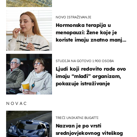
pokretljivost
NOVO ISTRAŽIVANJE
Hormonska terapija u
menopauzi: Žene koje je
koriste imaju znatno manji
rizik od ovoga
STUDIJA NA GOTOVO 1.900 OSOBA
Ljudi koji redovito rade ovo
imaju “mlađi” organizam,
pokazuje istraživanje
NOVAC
TREĆI UNIKATNI BUGATTI
Nazvan je po vrsti
srednjovjekovnog viteškog