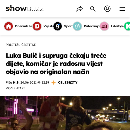
Dnevnik.hr
Vijesti
Sport
Putovanja
Lifestyle
PRISTIŽU ČESTITKE!
Luka Bulić i supruga čekaju treće
dijete, komičar je radosnu vijest
objavio na originalan način
Piše
M.S.
,
24.06.2021 @ 22:19
CELEBRITY
KOMENTARI
OMOGUĆI OBAVIJESTI