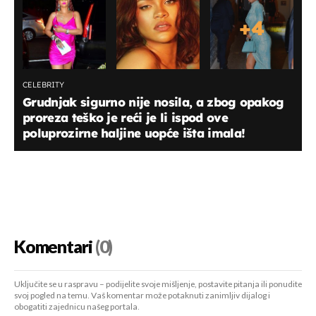
+
4
CELEBRITY
Grudnjak sigurno nije nosila, a zbog opakog
proreza teško je reći je li ispod ove
poluprozirne haljine uopće išta imala!
Komentari
(0)
Uključite se u raspravu – podijelite svoje mišljenje, postavite pitanja ili ponudite
svoj pogled na temu. Vaš komentar može potaknuti zanimljiv dijalog i
obogatiti zajednicu našeg portala.