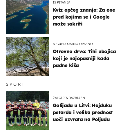
15 PITANJA
Kviz općeg znanja: Za one
pred kojima se i Google
može sakriti
NEVJEROJATNO OPASNO
Otrovno drvo: Tihi ubojica
koji je najopasniji kada
padne kiša
SPORT
ŽALGIRIS RAZBIJEN
Golijada u Litvi: Hajduku
petarda i velika prednost
uoči uzvrata na Poljudu