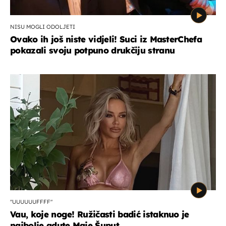
NISU MOGLI ODOLJETI
Ovako ih još niste vidjeli! Suci iz MasterChefa
pokazali svoju potpuno drukčiju stranu
"UUUUUUFFFF"
Vau, koje noge! Ružičasti badić istaknuo je
najbolje adute Maje Šuput