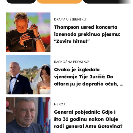
DRAMA U ŠIBENIKU
Thompson usred koncerta
iznenada prekinuo pjesmu:
"Zovite hitnu!"
RASKOŠNA PROSLAVA
Ovako je izgledalo
vjenčanje Tije Jurčić: Do
oltara ju je dopratio očuh, a
slavilo se uz Olivera i Rozgu
HEROJ
General pobjednik: Gdje i
što 31 godinu nakon Oluje
radi general Ante Gotovina?