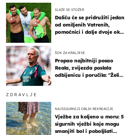
SLAŽE SE STOŽER
Daliću će se pridružiti jedan
od omiljenih Vatrenih,
pomoćnici i dalje dvoje oko
ponude
ŠOK ZA KRALJEVE
Propao najbitniji posao
Reala, zvijezda poslala
odbijenicu i poručila: "Želim
u Barcelonu"
ZDRAVLJE
NAJSIGURNIJI OBLIK REKREACIJE
Vježbe za koljeno u moru: 5
sigurnih vježbi koje mogu
smanjiti bol i poboljšati