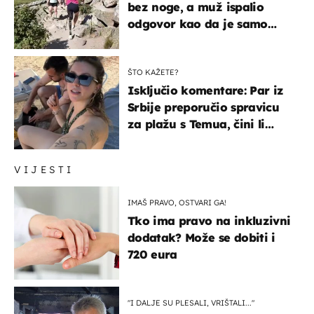
bez noge, a muž ispalio
odgovor kao da je samo
čekao…
ŠTO KAŽETE?
Isključio komentare: Par iz
Srbije preporučio spravicu
za plažu s Temua, čini li
vam se ovo sigurnim?
VIJESTI
IMAŠ PRAVO, OSTVARI GA!
Tko ima pravo na inkluzivni
dodatak? Može se dobiti i
720 eura
"I DALJE SU PLESALI, VRIŠTALI..."