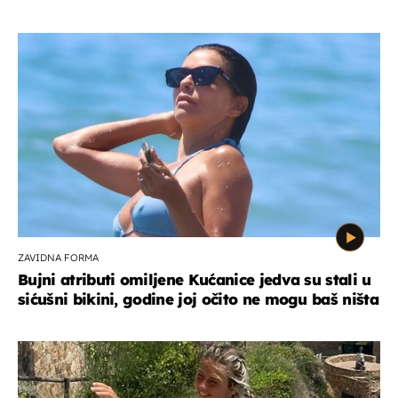
ZAVIDNA FORMA
Bujni atributi omiljene Kućanice jedva su stali u
sićušni bikini, godine joj očito ne mogu baš ništa