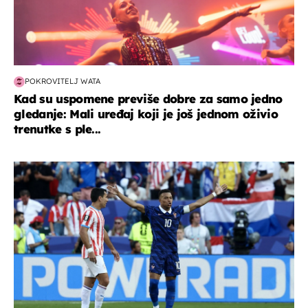
POKROVITELJ WATA
Kad su uspomene previše dobre za samo jedno
gledanje: Mali uređaj koji je još jednom oživio
trenutke s ple...
svjetsko prvenstvo 2026