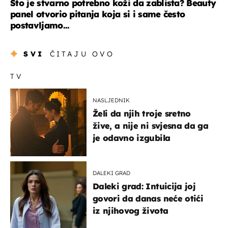
Što je stvarno potrebno koži da zablista? Beauty
panel otvorio pitanja koja si i same često
postavljamo...
SVI
ČITAJU OVO
TV
NASLJEDNIK
Želi da njih troje sretno
žive, a nije ni svjesna da ga
je odavno izgubila
DALEKI GRAD
Daleki grad: Intuicija joj
govori da danas neće otići
iz njihovog života