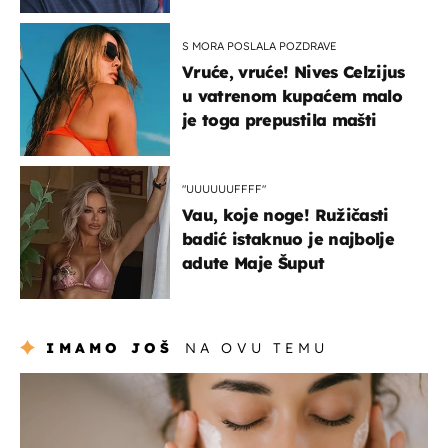
S MORA POSLALA POZDRAVE
Vruće, vruće! Nives Celzijus
u vatrenom kupaćem malo
je toga prepustila mašti
"UUUUUUFFFF"
Vau, koje noge! Ružičasti
badić istaknuo je najbolje
adute Maje Šuput
IMAMO JOŠ
NA OVU TEMU
moda & ljepota