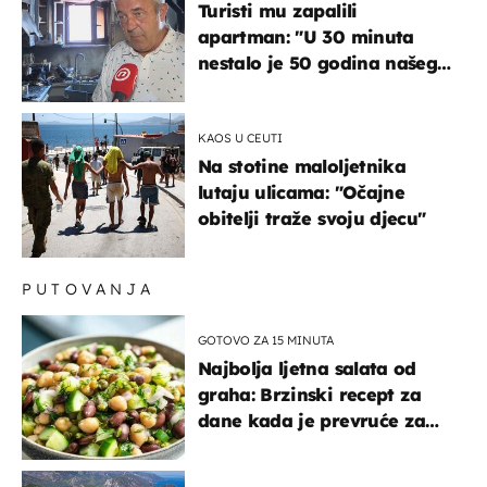
Turisti mu zapalili
apartman: "U 30 minuta
nestalo je 50 godina našeg
života, supruga i ja ne
možemo oka sklopiti"
KAOS U CEUTI
Na stotine maloljetnika
lutaju ulicama: "Očajne
obitelji traže svoju djecu"
PUTOVANJA
GOTOVO ZA 15 MINUTA
Najbolja ljetna salata od
graha: Brzinski recept za
dane kada je prevruće za
kuhanje