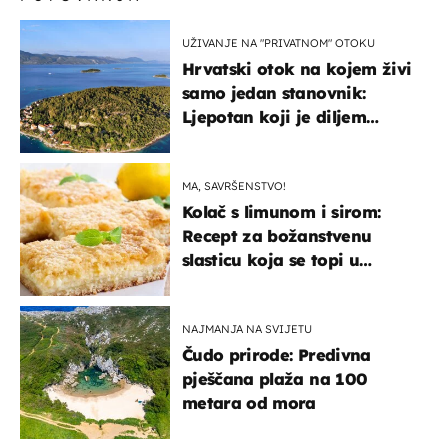
UŽIVANJE NA "PRIVATNOM" OTOKU
Hrvatski otok na kojem živi
samo jedan stanovnik:
Ljepotan koji je diljem
svijeta poznat po svojem
"bijelom zlatu"
MA, SAVRŠENSTVO!
Kolač s limunom i sirom:
Recept za božanstvenu
slasticu koja se topi u
ustima
NAJMANJA NA SVIJETU
Čudo prirode: Predivna
pješčana plaža na 100
metara od mora