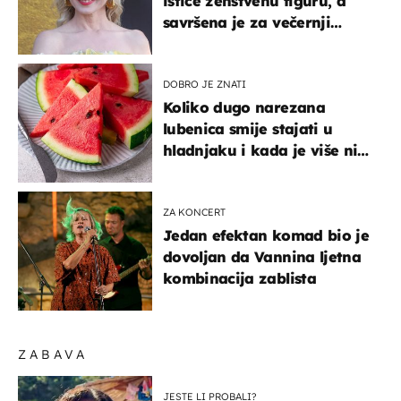
ističe ženstvenu figuru, a
savršena je za večernji
izlazak na moru
DOBRO JE ZNATI
Koliko dugo narezana
lubenica smije stajati u
hladnjaku i kada je više nije
sigurno jesti?
ZA KONCERT
Jedan efektan komad bio je
dovoljan da Vannina ljetna
kombinacija zablista
ZABAVA
JESTE LI PROBALI?