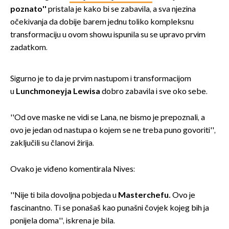
poznato''
pristala je kako bi se zabavila, a sva njezina
očekivanja da dobije barem jednu toliko kompleksnu
transformaciju u ovom showu ispunila su se upravo prvim
zadatkom.
Sigurno je to da je prvim nastupom i transformacijom
u
Lunchmoneyja Lewisa
dobro zabavila i sve oko sebe.
''Od ove maske ne vidi se Lana, ne bismo je prepoznali, a
ovo je jedan od nastupa o kojem se ne treba puno govoriti'',
zaključili su članovi žirija.
Ovako je viđeno komentirala Nives:
''Nije ti bila dovoljna pobjeda u
Masterchefu.
Ovo je
fascinantno. Ti se ponašaš kao punašni čovjek kojeg bih ja
ponijela doma'', iskrena je bila.