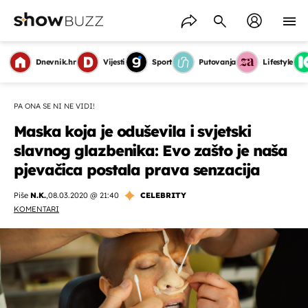
Dnevnik.hr
Vijesti
Sport
Putovanja
Lifestyle
PA ONA SE NI NE VIDI!
Maska koja je oduševila i svjetski
slavnog glazbenika: Evo zašto je naša
pjevačica postala prava senzacija
Piše
N.K.
,
08.03.2020 @ 21:40
CELEBRITY
KOMENTARI
OMOGUĆI OBAVIJESTI