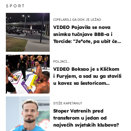
SPORT
CIPELARILI GA DOK JE LEŽAO
VIDEO Pojavila se nova
snimka tučnjave BBB-a i
Torcide: "Je*ote, pa ubit će
ga!"
POLJACI...
VIDEO Boksao je s Kličkom
i Furyjem, a sad su ga stavili
u kavez sa šestoricom
Roma! Pogledajte kako je
završilo
STIŽE KAPETANU?
Stoper Vatrenih pred
transferom u jedan od
najvećih svjetskih klubova?