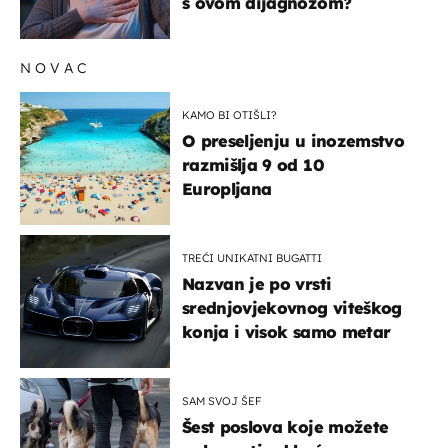
s ovom dijagnozom?
NOVAC
KAMO BI OTIŠLI?
O preseljenju u inozemstvo
razmišlja 9 od 10
Europljana
TREĆI UNIKATNI BUGATTI
Nazvan je po vrsti
srednjovjekovnog viteškog
konja i visok samo metar
SAM SVOJ ŠEF
Šest poslova koje možete