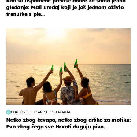
Kad su uspomene previše dobre za samo jedno
gledanje: Mali uređaj koji je još jednom oživio
trenutke s ple...
zanimljivosti
POKROVITELJ CARLSBERG CROATIA
Netko zbog ćevapa, netko zbog drške za motiku:
Evo zbog čega sve Hrvati duguju pivo...