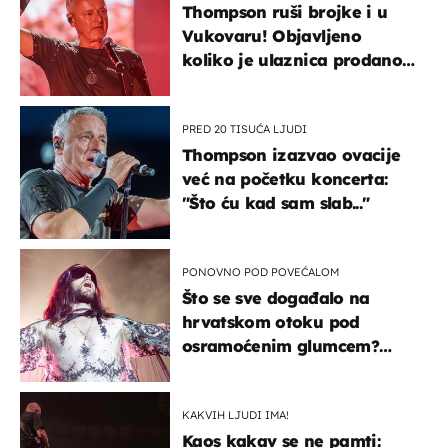
Thompson ruši brojke i u
Vukovaru! Objavljeno
koliko je ulaznica prodano
u kratkom vremenu
PRED 20 TISUĆA LJUDI
Thompson izazvao ovacije
već na početku koncerta:
"Što ću kad sam slab..."
PONOVNO POD POVEĆALOM
Što se sve događalo na
hrvatskom otoku pod
osramoćenim glumcem?
Bizarni prizori i danas
izazivaju nevjericu
KAKVIH LJUDI IMA!
Kaos kakav se ne pamti: