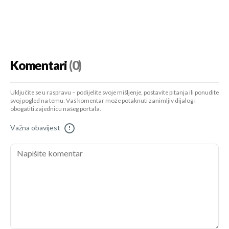
Komentari
(0)
Uključite se u raspravu – podijelite svoje mišljenje, postavite pitanja ili ponudite
svoj pogled na temu. Vaš komentar može potaknuti zanimljiv dijalog i
obogatiti zajednicu našeg portala.
Važna obavijest
!