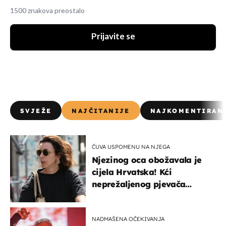
1500 znakova preostalo
Prijavite se
SVJEŽE
NAJČITANIJE
NAJKOMENTIRAN
ČUVA USPOMENU NA NJEGA
Njezinog oca obožavala je
cijela Hrvatska! Kći
neprežaljenog pjevača
projurila špicom na dva
kotača
NADMAŠENA OČEKIVANJA