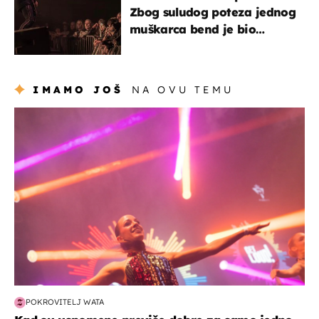
Zbog suludog poteza jednog
muškarca bend je bio
prisiljen prekinuti nastup
IMAMO JOŠ
NA OVU TEMU
kultura & zabava
POKROVITELJ WATA