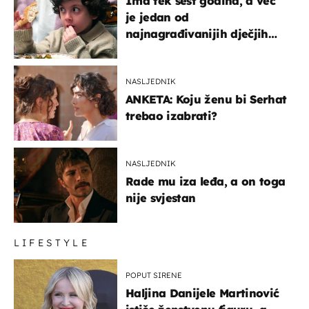
Ima tek šest godina, a već
je jedan od
najnagrađivanijih dječjih
glumaca
NASLJEDNIK
ANKETA: Koju ženu bi Serhat
trebao izabrati?
NASLJEDNIK
Rade mu iza leđa, a on toga
nije svjestan
LIFESTYLE
POPUT SIRENE
Haljina Danijele Martinović