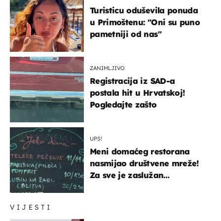
Turisticu oduševila ponuda
u Primoštenu: "Oni su puno
pametniji od nas"
ZANIMLJIVO
Registracija iz SAD-a
postala hit u Hrvatskoj!
Pogledajte zašto
UPS!
Meni domaćeg restorana
nasmijao društvene mreže!
Za sve je zaslužan
urnebesan naziv jela
VIJESTI