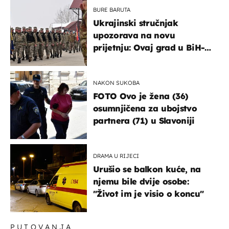
BURE BARUTA
Ukrajinski stručnjak
upozorava na novu
prijetnju: Ovaj grad u BiH-u
bi mogao biti žarište
NAKON SUKOBA
FOTO Ovo je žena (36)
osumnjičena za ubojstvo
partnera (71) u Slavoniji
DRAMA U RIJECI
Urušio se balkon kuće, na
njemu bile dvije osobe:
"Život im je visio o koncu"
PUTOVANJA