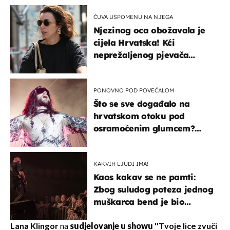
ČUVA USPOMENU NA NJEGA
Njezinog oca obožavala je
cijela Hrvatska! Kći
neprežaljenog pjevača
projurila špicom na dva
kotača
PONOVNO POD POVEĆALOM
Što se sve događalo na
hrvatskom otoku pod
osramoćenim glumcem?
Bizarni prizori i danas
izazivaju nevjericu
KAKVIH LJUDI IMA!
Kaos kakav se ne pamti:
Zbog suludog poteza jednog
muškarca bend je bio
prisiljen prekinuti nastup
Lana Klingor
na
sudjelovanje u showu
''Tvoje lice zvuči