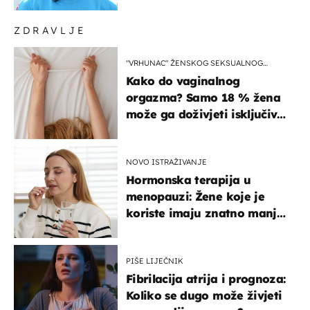
ZDRAVLJE
"VRHUNAC" ŽENSKOG SEKSUALNOG
ISKUSTVA
Kako do vaginalnog
orgazma? Samo 18 % žena
može ga doživjeti isključivo
na ovaj način
NOVO ISTRAŽIVANJE
Hormonska terapija u
menopauzi: Žene koje je
koriste imaju znatno manji
rizik od ovoga
PIŠE LIJEČNIK
Fibrilacija atrija i prognoza:
Koliko se dugo može živjeti