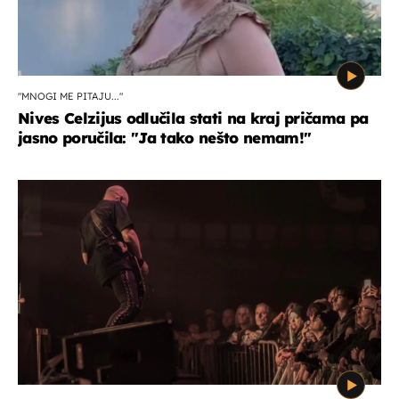
"MNOGI ME PITAJU..."
Nives Celzijus odlučila stati na kraj pričama pa
jasno poručila: "Ja tako nešto nemam!"