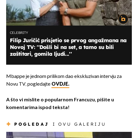
CELEBRITY
Filip Juričić prisjetio se prvog angažmana na
Novoj TV: ''Došli bi na set, a tamo su bili
zaštitari, gomila ljudi...''
Mbappe je jednom prilikom dao ekskluzivan intervju za
Novu TV, pogledajte
OVDJE.
A što vi mislite o popularnom Francuzu, pišite u
komentarima ispod teksta!
POGLEDAJ
I OVU GALERIJU