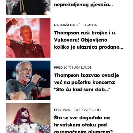
neprežaljenog pjevača
projurila špicom na dva
kotača
NADMAŠENA OČEKIVANJA
Thompson ruši brojke i u
Vukovaru! Objavljeno
koliko je ulaznica prodano
u kratkom vremenu
PRED 20 TISUĆA LJUDI
Thompson izazvao ovacije
već na početku koncerta:
"Što ću kad sam slab..."
PONOVNO POD POVEĆALOM
Što se sve događalo na
hrvatskom otoku pod
osramoćenim glumcem?