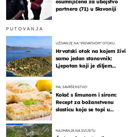
osumnjičena za ubojstvo
partnera (71) u Slavoniji
PUTOVANJA
UŽIVANJE NA "PRIVATNOM" OTOKU
Hrvatski otok na kojem živi
samo jedan stanovnik:
Ljepotan koji je diljem
svijeta poznat po svojem
"bijelom zlatu"
MA, SAVRŠENSTVO!
Kolač s limunom i sirom:
Recept za božanstvenu
slasticu koja se topi u
ustima
NAJMANJA NA SVIJETU