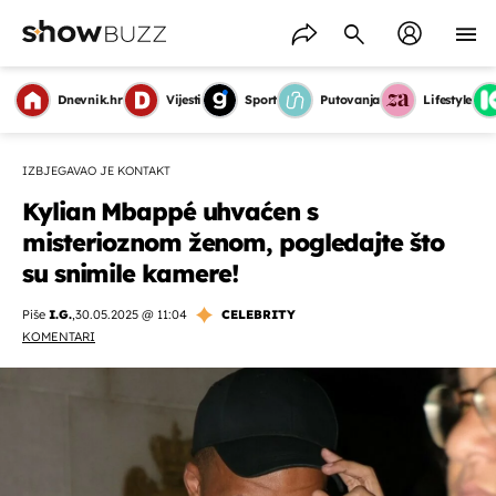
Dnevnik.hr
Vijesti
Sport
Putovanja
Lifestyle
IZBJEGAVAO JE KONTAKT
Kylian Mbappé uhvaćen s
misterioznom ženom, pogledajte što
su snimile kamere!
Piše
I.G.
,
30.05.2025 @ 11:04
CELEBRITY
KOMENTARI
OMOGUĆI OBAVIJESTI