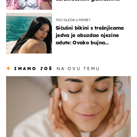
Bizarni prizori i danas
izazivaju nevjericu
TKO GLEDA U MORE?
Sićušni bikini s trešnjicama
jedva je obuzdao njezine
adute: Ovako bujna
Slavonka uživa na Jadranu
IMAMO JOŠ
NA OVU TEMU
moda & ljepota