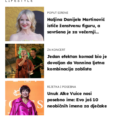
LIFESTYLE
POPUT SIRENE
Haljina Danijele Martinović
ističe ženstvenu figuru, a
savršena je za večernji
izlazak na moru
ZA KONCERT
Jedan efektan komad bio je
dovoljan da Vannina ljetna
kombinacija zablista
RIJETKA I POSEBNA
Unuk Alke Vuice nosi
posebno ime: Evo još 10
neobičnih imena za dječake