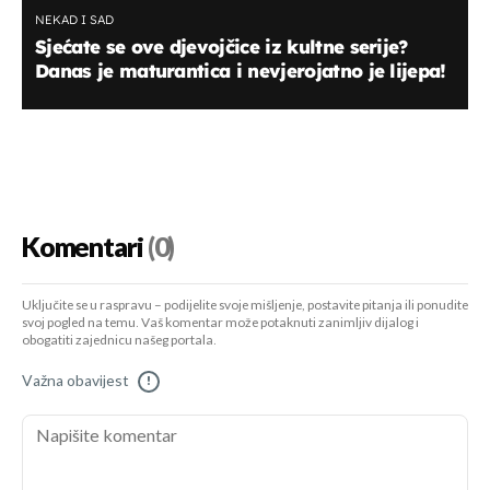
NEKAD I SAD
Sjećate se ove djevojčice iz kultne serije?
Danas je maturantica i nevjerojatno je lijepa!
Komentari
(0)
Uključite se u raspravu – podijelite svoje mišljenje, postavite pitanja ili ponudite
svoj pogled na temu. Vaš komentar može potaknuti zanimljiv dijalog i
obogatiti zajednicu našeg portala.
Važna obavijest
!