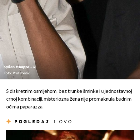
Kylian Mbappe - 3
Foto: Profimedia
S diskretnim osmijehom, bez trunke šminke i u jednostavnoj
crnoj kombinaciji, misteriozna žena nije promaknula budnim
očima paparazza.
POGLEDAJ
I OVO