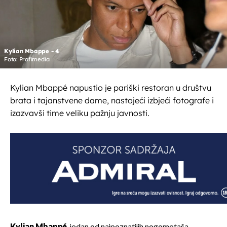
Kylian Mbappe - 4
Foto: Profimedia
Kylian Mbappé napustio je pariški restoran u društvu
brata i tajanstvene dame, nastojeći izbjeći fotografe i
izazvavši time veliku pažnju javnosti.