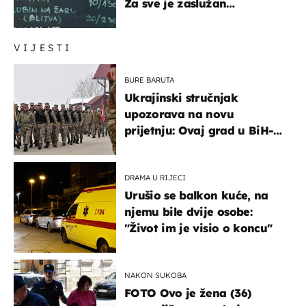
Za sve je zaslužan
urnebesan naziv jela
VIJESTI
BURE BARUTA
Ukrajinski stručnjak
upozorava na novu
prijetnju: Ovaj grad u BiH-u
bi mogao biti žarište
DRAMA U RIJECI
Urušio se balkon kuće, na
njemu bile dvije osobe:
"Život im je visio o koncu"
NAKON SUKOBA
FOTO Ovo je žena (36)