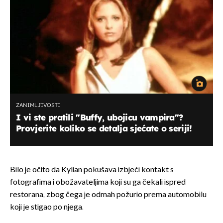
ZANIMLJIVOSTI
I vi ste pratili "Buffy, ubojicu vampira"?
Provjerite koliko se detalja sjećate o seriji!
Bilo je očito da Kylian pokušava izbjeći kontakt s
fotografima i obožavateljima koji su ga čekali ispred
restorana, zbog čega je odmah požurio prema automobilu
koji je stigao po njega.