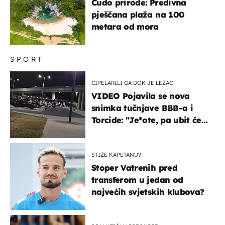
Čudo prirode: Predivna
pješčana plaža na 100
metara od mora
SPORT
CIPELARILI GA DOK JE LEŽAO
VIDEO Pojavila se nova
snimka tučnjave BBB-a i
Torcide: "Je*ote, pa ubit će
ga!"
STIŽE KAPETANU?
Stoper Vatrenih pred
transferom u jedan od
najvećih svjetskih klubova?