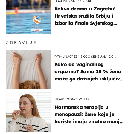
DRAMATIČAN PREOKRET
Kakva drama u Zagrebu!
Hrvatska srušila Srbiju i
izborila finale Svjetskog
prvenstva
ZDRAVLJE
"VRHUNAC" ŽENSKOG SEKSUALNOG
ISKUSTVA
Kako do vaginalnog
orgazma? Samo 18 % žena
može ga doživjeti isključivo
na ovaj način
NOVO ISTRAŽIVANJE
Hormonska terapija u
menopauzi: Žene koje je
koriste imaju znatno manji
rizik od ovoga