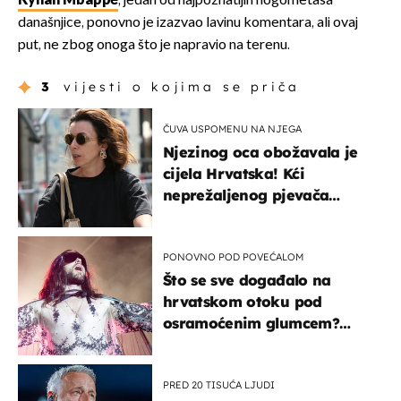
Kylian Mbappé
, jedan od najpoznatijih nogometaša
današnjice, ponovno je izazvao lavinu komentara, ali ovaj
put, ne zbog onoga što je napravio na terenu.
3
vijesti o kojima se priča
ČUVA USPOMENU NA NJEGA
Njezinog oca obožavala je
cijela Hrvatska! Kći
neprežaljenog pjevača
projurila špicom na dva
kotača
PONOVNO POD POVEĆALOM
Što se sve događalo na
hrvatskom otoku pod
osramoćenim glumcem?
Bizarni prizori i danas
izazivaju nevjericu
PRED 20 TISUĆA LJUDI