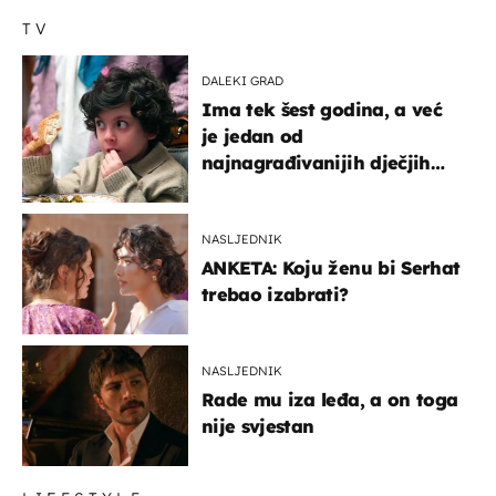
TV
DALEKI GRAD
Ima tek šest godina, a već
je jedan od
najnagrađivanijih dječjih
glumaca
NASLJEDNIK
ANKETA: Koju ženu bi Serhat
trebao izabrati?
NASLJEDNIK
Rade mu iza leđa, a on toga
nije svjestan