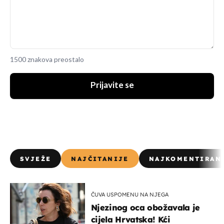
1500 znakova preostalo
Prijavite se
SVJEŽE
NAJČITANIJE
NAJKOMENTIRAN
ČUVA USPOMENU NA NJEGA
Njezinog oca obožavala je
cijela Hrvatska! Kći