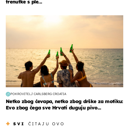
trenutke s ple...
zanimljivosti
POKROVITELJ CARLSBERG CROATIA
Netko zbog ćevapa, netko zbog drške za motiku:
Evo zbog čega sve Hrvati duguju pivo...
SVI
ČITAJU OVO