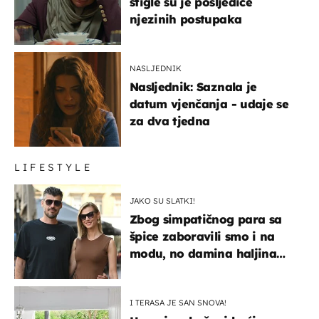
stigle su je posljedice
njezinih postupaka
NASLJEDNIK
Nasljednik: Saznala je
datum vjenčanja - udaje se
za dva tjedna
LIFESTYLE
JAKO SU SLATKI!
Zbog simpatičnog para sa
špice zaboravili smo i na
modu, no damina haljina
itekako nas se dojmila
I TERASA JE SAN SNOVA!