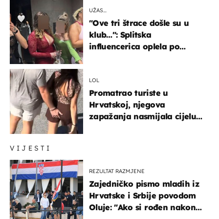
UŽAS…
"Ove tri štrace došle su u
klub…": Splitska
influencerica oplela po
ženama zbog užasnog
ponašanja
LOL
Promatrao turiste u
Hrvatskoj, njegova
zapažanja nasmijala cijelu
regiju
VIJESTI
REZULTAT RAZMJENE
Zajedničko pismo mladih iz
Hrvatske i Srbije povodom
Oluje: "Ako si rođen nakon