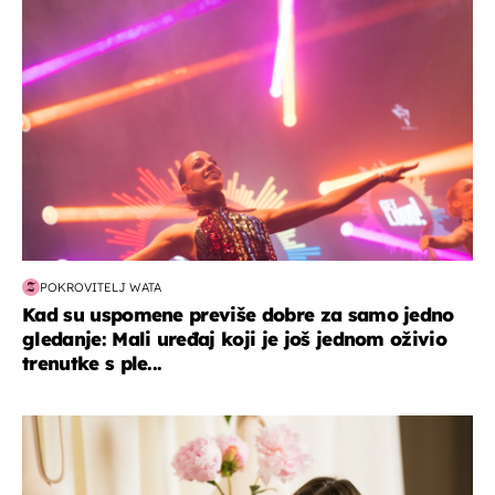
POKROVITELJ WATA
Kad su uspomene previše dobre za samo jedno
gledanje: Mali uređaj koji je još jednom oživio
trenutke s ple...
moda & ljepota