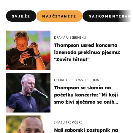
SVJEŽE
NAJČITANIJE
NAJKOMENTIRAN
DRAMA U ŠIBENIKU
Thompson usred koncerta
iznenada prekinuo pjesmu:
"Zovite hitnu!"
OBRATIO SE BRANITELJIMA
Thompson se slomio na
početku koncerta: "Mi koji
smo živi sjećamo se onih
koji nisu..."
IMAJU TRI KĆERI
Naš saborski zastupnik na