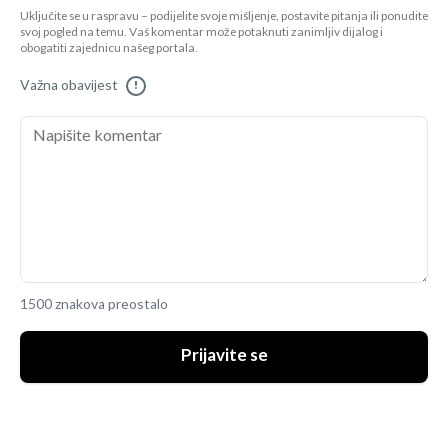
Uključite se u raspravu – podijelite svoje mišljenje, postavite pitanja ili ponudite
svoj pogled na temu. Vaš komentar može potaknuti zanimljiv dijalog i
obogatiti zajednicu našeg portala.
Važna obavijest
!
1500 znakova preostalo
Prijavite se