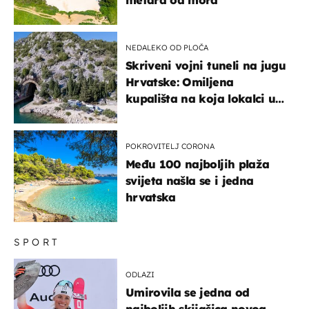
metara od mora
NEDALEKO OD PLOČA
Skriveni vojni tuneli na jugu
Hrvatske: Omiljena
kupališta na koja lokalci u
miru dolaze roniti i skakati
u more
POKROVITELJ CORONA
Među 100 najboljih plaža
svijeta našla se i jedna
hrvatska
SPORT
ODLAZI
Umirovila se jedna od