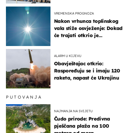
'95..."
VREMENSKA PROGNOZA
Nakon vrhunca toplinskog
vala stiže osvježenje: Dokad
će trajati otkrio je
meteorolog
ALARM U KIJEVU
Obavještajac otkrio:
Raspoređuju se i imaju 120
raketa, napast će Ukrajinu
PUTOVANJA
NAJMANJA NA SVIJETU
Čudo prirode: Predivna
pješčana plaža na 100