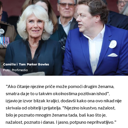
Camilla i Tom Parker Bowles
Foto: Profimedia
"Ako čitanje njezine priče može pomoći drugim ženama,
smatra da je to u takvim okolnostima pozitivan ishod",
izjavio je izvor blizak kraljici, dodavši kako ona ovo nikad nije
skrivala od obitelji i prijatelja. "Njezino iskustvo, nažalost,
bilo je poznato mnogim ženama tada, baš kao što je,
nažalost, poznato i danas. I jasno, potpuno neprihvatljivo."