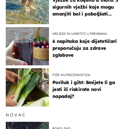
Vježbe za koljeno u moru: 5
sigurnih vježbi koje mogu
smanjiti bol i poboljšati
pokretljivost
VRIJEDI IH UVRSTITI U PREHRANU
6 napitaka koje dijetetičari
preporučuju za zdrave
zglobove
PIŠE NUTRICIONISTICA
Poriluk i giht: Smijete li ga
jesti ili riskirate novi
napadaj?
NOVAC
POVOLJNO