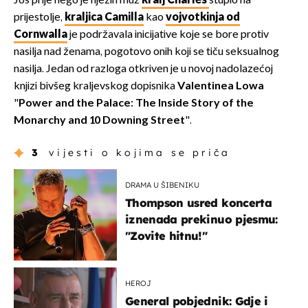
Još prije nego je njezin muž
kralj Charles
stupio na
prijestolje,
kraljica Camilla
kao
vojvotkinja od
Cornwalla
je podržavala inicijative koje se bore protiv
nasilja nad ženama, pogotovo onih koji se tiču seksualnog
nasilja. Jedan od razloga otkriven je u novoj nadolazećoj
knjizi bivšeg kraljevskog dopisnika
Valentinea Lowa
"
P
ower and the Palace: The Inside Story of the
Monarchy and 10 Downing Street
".
3
vijesti o kojima se priča
DRAMA U ŠIBENIKU
Thompson usred koncerta
iznenada prekinuo pjesmu:
"Zovite hitnu!"
HEROJ
General pobjednik: Gdje i