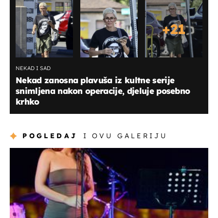
+
21
NEKAD I SAD
Nekad zanosna plavuša iz kultne serije
snimljena nakon operacije, djeluje posebno
krhko
POGLEDAJ
I OVU GALERIJU