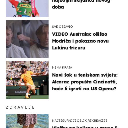
najboljih skijašica novog
doba
SVE OBJAVIO
VIDEO Australac ošišao
Modrića i pokazao novu
Lukinu frizuru
NEMA KRAJA
Novi šok u teniskom svijetu:
Alcaraz propušta Cincinatti,
hoće li igrati na US Openu?
ZDRAVLJE
NAJSIGURNIJI OBLIK REKREACIJE