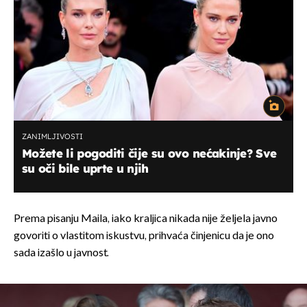
ZANIMLJIVOSTI
Možete li pogoditi čije su ovo nećakinje? Sve
su oči bile uprte u njih
Prema pisanju Maila, iako kraljica nikada nije željela javno
govoriti o vlastitom iskustvu, prihvaća činjenicu da je ono
sada izašlo u javnost.