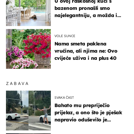
U ovoj raskošnoj kući s
bazenom pronašli smo
najelegantniju, a možda i
najljepšu bijelu kuhinju
VOLE SUNCE
Nama smeta paklena
vrućina, ali njima ne: Ovo
cvijeće uživa i na plus 40
ZABAVA
SVAKA ČAST
Bahato mu prepriječio
prijelaz, a ono što je pješak
napravio oduševilo je
društvene mreže