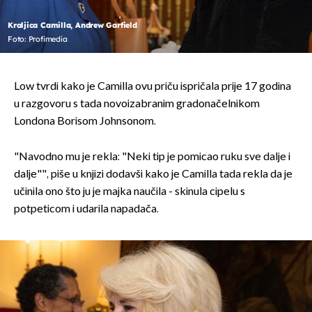
Kraljica Camilla, Andrew Garfield
Foto: Profimedia
Low tvrdi kako je Camilla ovu priču ispričala prije 17 godina
u razgovoru s tada novoizabranim gradonačelnikom
Londona Borisom Johnsonom.
"Navodno mu je rekla: "Neki tip je pomicao ruku sve dalje i
dalje"", piše u knjizi dodavši kako je Camilla tada rekla da je
učinila ono što ju je majka naučila - skinula cipelu s
potpeticom i udarila napadača.