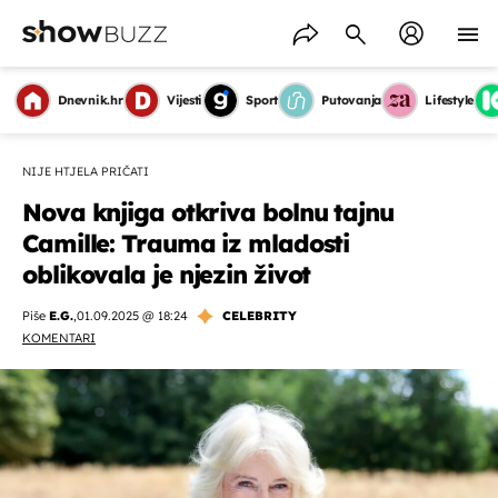
Dnevnik.hr
Vijesti
Sport
Putovanja
Lifestyle
NIJE HTJELA PRIČATI
Nova knjiga otkriva bolnu tajnu
Camille: Trauma iz mladosti
oblikovala je njezin život
Piše
E.G.
,
01.09.2025 @ 18:24
CELEBRITY
KOMENTARI
OMOGUĆI OBAVIJESTI