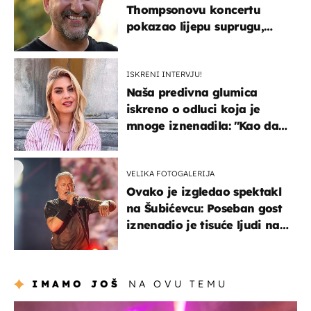
Thompsonovu koncertu
pokazao lijepu suprugu,
koja godinama izbjegava
javnost
ISKRENI INTERVJU!
Naša predivna glumica
iskreno o odluci koja je
mnoge iznenadila: ''Kao da
mi je veliki teret pao s leđa''
VELIKA FOTOGALERIJA
Ovako je izgledao spektakl
na Šubićevcu: Poseban gost
iznenadio je tisuće ljudi na
Thompsonovu koncertu
IMAMO JOŠ
NA OVU TEMU
kultura & zabava