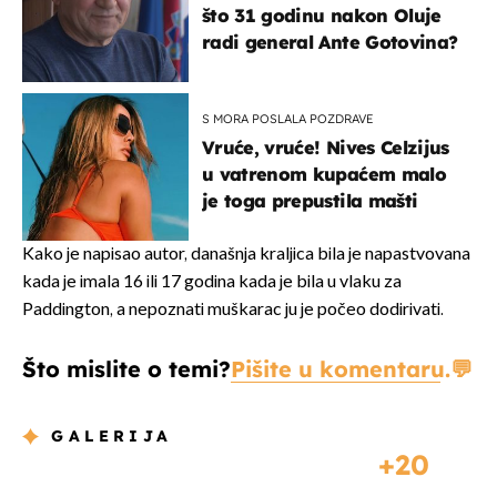
što 31 godinu nakon Oluje
radi general Ante Gotovina?
S MORA POSLALA POZDRAVE
Vruće, vruće! Nives Celzijus
u vatrenom kupaćem malo
je toga prepustila mašti
Kako je napisao autor, današnja kraljica bila je napastvovana
kada je imala 16 ili 17 godina kada je bila u vlaku za
Paddington, a nepoznati muškarac ju je počeo dodirivati.
Što mislite o temi?
Pišite u komentaru.
GALERIJA
20