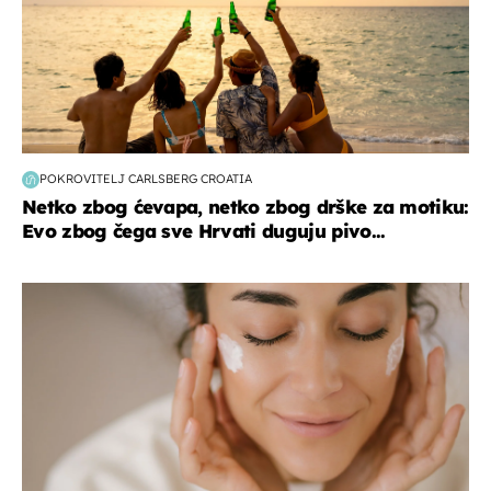
POKROVITELJ CARLSBERG CROATIA
Netko zbog ćevapa, netko zbog drške za motiku:
Evo zbog čega sve Hrvati duguju pivo...
moda & ljepota