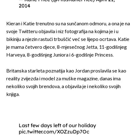
2014
Kieran i Katie trenutno su na sunčanom odmoru, a ona je na
svoje Twitteru objavila i niz fotografija na kojima je i u
bikiniju a njezin rastući trbuščić već se lijepo ocrtava. Katie
je mama četvero djece, 8-mjesečnog Jetta, 11-godišnjeg
Harveya, 8-godišnjeg Juniora i 6-godišnje Princess.
Britanska starleta poznatija kao Jordan proslavila se kao
reality zvijezda i model za muške magazine, danas ima
nekoliko svojih brendova, a objavila je i nekoliko svojih
knjiga.
Last few days left of our holiday
pic.twitter.com/XOZzuDp7Oc