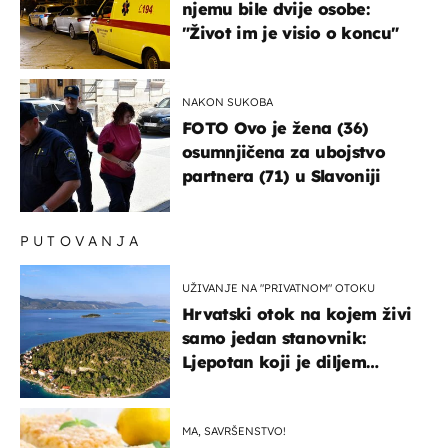
njemu bile dvije osobe:
"Život im je visio o koncu"
NAKON SUKOBA
FOTO Ovo je žena (36)
osumnjičena za ubojstvo
partnera (71) u Slavoniji
PUTOVANJA
UŽIVANJE NA "PRIVATNOM" OTOKU
Hrvatski otok na kojem živi
samo jedan stanovnik:
Ljepotan koji je diljem
svijeta poznat po svojem
"bijelom zlatu"
MA, SAVRŠENSTVO!