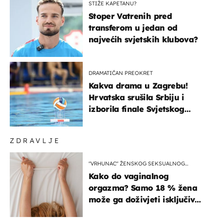
STIŽE KAPETANU?
Stoper Vatrenih pred
transferom u jedan od
najvećih svjetskih klubova?
DRAMATIČAN PREOKRET
Kakva drama u Zagrebu!
Hrvatska srušila Srbiju i
izborila finale Svjetskog
prvenstva
ZDRAVLJE
"VRHUNAC" ŽENSKOG SEKSUALNOG
ISKUSTVA
Kako do vaginalnog
orgazma? Samo 18 % žena
može ga doživjeti isključivo
na ovaj način