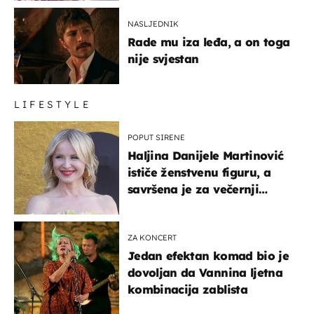
NASLJEDNIK
Rade mu iza leđa, a on toga
nije svjestan
LIFESTYLE
POPUT SIRENE
Haljina Danijele Martinović
ističe ženstvenu figuru, a
savršena je za večernji
izlazak na moru
ZA KONCERT
Jedan efektan komad bio je
dovoljan da Vannina ljetna
kombinacija zablista