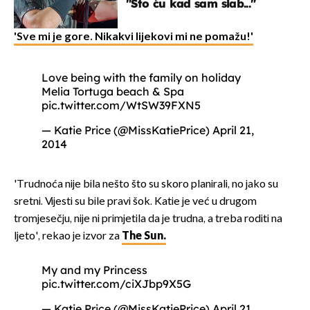
"Što ću kad sam slab..."
'Sve mi je gore. Nikakvi lijekovi mi ne pomažu!'
Love being with the family on holiday
Melia Tortuga beach & Spa
pic.twitter.com/WtSW39FXN5
— Katie Price (@MissKatiePrice)
April 21,
2014
'Trudnoća nije bila nešto što su skoro planirali, no jako su
sretni. Vijesti su bile pravi šok. Katie je već u drugom
tromjesečju, nije ni primjetila da je trudna, a treba roditi na
ljeto', rekao je izvor za
The Sun.
My and my Princess
pic.twitter.com/ciXJbp9X5G
— Katie Price (@MissKatiePrice)
April 21,