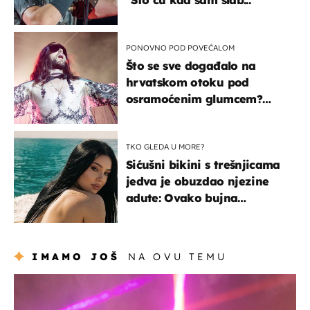
PONOVNO POD POVEĆALOM
Što se sve događalo na
hrvatskom otoku pod
osramoćenim glumcem?
Bizarni prizori i danas
izazivaju nevjericu
TKO GLEDA U MORE?
Sićušni bikini s trešnjicama
jedva je obuzdao njezine
adute: Ovako bujna
Slavonka uživa na Jadranu
IMAMO JOŠ
NA OVU TEMU
kultura & zabava