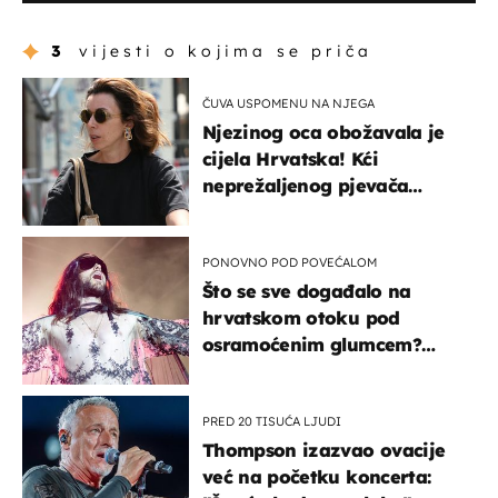
3
vijesti o kojima se priča
ČUVA USPOMENU NA NJEGA
Njezinog oca obožavala je
cijela Hrvatska! Kći
neprežaljenog pjevača
projurila špicom na dva
kotača
PONOVNO POD POVEĆALOM
Što se sve događalo na
hrvatskom otoku pod
osramoćenim glumcem?
Bizarni prizori i danas
izazivaju nevjericu
PRED 20 TISUĆA LJUDI
Thompson izazvao ovacije
već na početku koncerta: