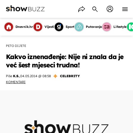
Dnevnik.hr
Vijesti
Sport
Putovanja
Lifestyle
PETO DIJETE
Kakvo iznenađenje: Nije ni znala da je
već šest mjeseci trudna!
Piše
K.S.
,
04.05.2014 @ 08:58
CELEBRITY
KOMENTARI
OMOGUĆI OBAVIJESTI