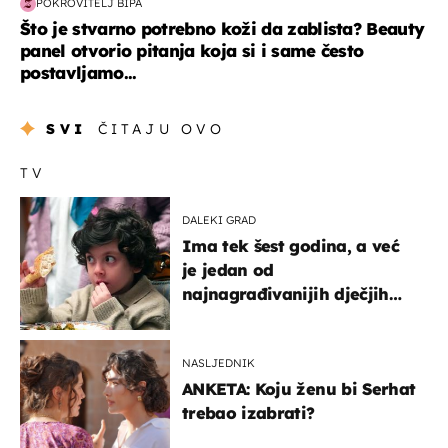
POKROVITELJ BIPA
Što je stvarno potrebno koži da zablista? Beauty
panel otvorio pitanja koja si i same često
postavljamo...
SVI
ČITAJU OVO
TV
DALEKI GRAD
Ima tek šest godina, a već
je jedan od
najnagrađivanijih dječjih
glumaca
NASLJEDNIK
ANKETA: Koju ženu bi Serhat
trebao izabrati?