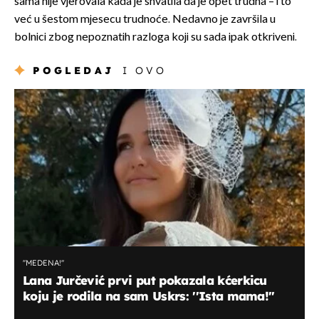
sama nije vjerovala kada je shvatila da je opet trudna – i to
već u šestom mjesecu trudnoće. Nedavno je završila u
bolnici zbog nepoznatih razloga koji su sada ipak otkriveni.
POGLEDAJ
I OVO
''MEDENA!''
Lana Jurčević prvi put pokazala kćerkicu
koju je rodila na sam Uskrs: ''Ista mama!''