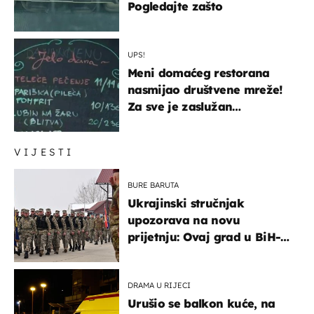
Pogledajte zašto
UPS!
Meni domaćeg restorana
nasmijao društvene mreže!
Za sve je zaslužan
urnebesan naziv jela
VIJESTI
BURE BARUTA
Ukrajinski stručnjak
upozorava na novu
prijetnju: Ovaj grad u BiH-u
bi mogao biti žarište
DRAMA U RIJECI
Urušio se balkon kuće, na