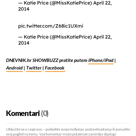
— Katie Price (@MissKatiePrice)
April 22,
2014
pic.twitter.com/Z68ic1UXmi
— Katie Price (@MissKatiePrice)
April 22,
2014
DNEVNIK.hr SHOWBUZZ pratite putem
iPhone/iPad
|
Android
|
Twitter
|
Facebook
Komentari
(0)
Uključite se u raspravu – podijelite svoje mišljenje, postavite pitanja ili ponudite
svoj pogled na temu. Vaš komentar može potaknuti zanimljiv dijalog i