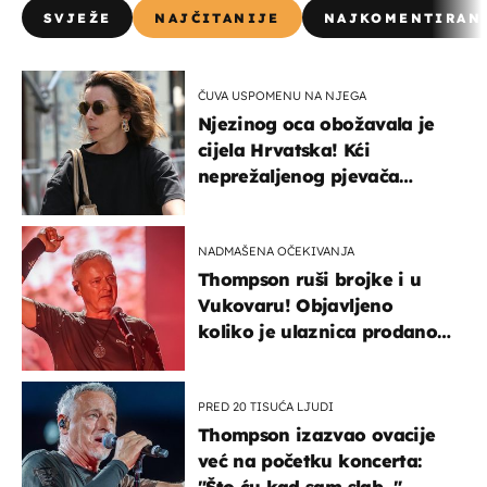
SVJEŽE
NAJČITANIJE
NAJKOMENTIRAN
ČUVA USPOMENU NA NJEGA
Njezinog oca obožavala je
cijela Hrvatska! Kći
neprežaljenog pjevača
projurila špicom na dva
kotača
NADMAŠENA OČEKIVANJA
Thompson ruši brojke i u
Vukovaru! Objavljeno
koliko je ulaznica prodano
u kratkom vremenu
PRED 20 TISUĆA LJUDI
Thompson izazvao ovacije
već na početku koncerta:
"Što ću kad sam slab..."