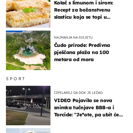
Kolač s limunom i sirom:
Recept za božanstvenu
slasticu koja se topi u
ustima
NAJMANJA NA SVIJETU
Čudo prirode: Predivna
pješčana plaža na 100
metara od mora
SPORT
CIPELARILI GA DOK JE LEŽAO
VIDEO Pojavila se nova
snimka tučnjave BBB-a i
Torcide: "Je*ote, pa ubit će
ga!"