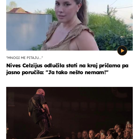
"MNOGI ME PITAJU..."
Nives Celzijus odlučila stati na kraj pričama pa
jasno poručila: "Ja tako nešto nemam!"