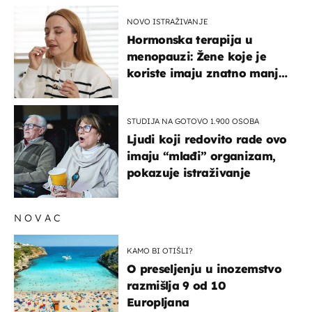
NOVO ISTRAŽIVANJE
Hormonska terapija u
menopauzi: Žene koje je
koriste imaju znatno manji
rizik od ovoga
STUDIJA NA GOTOVO 1.900 OSOBA
Ljudi koji redovito rade ovo
imaju “mlađi” organizam,
pokazuje istraživanje
NOVAC
KAMO BI OTIŠLI?
O preseljenju u inozemstvo
razmišlja 9 od 10
Europljana