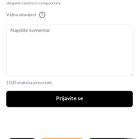
obogatiti zajednicu našeg portala.
Važna obavijest
!
1500 znakova preostalo
Prijavite se