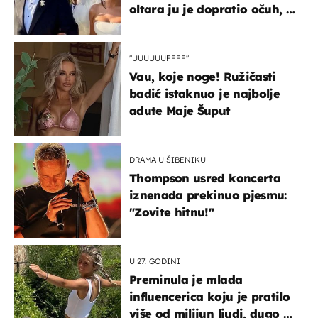
oltara ju je dopratio očuh, a
slavilo se uz Olivera i Rozgu
"UUUUUUFFFF"
Vau, koje noge! Ružičasti
badić istaknuo je najbolje
adute Maje Šuput
DRAMA U ŠIBENIKU
Thompson usred koncerta
iznenada prekinuo pjesmu:
"Zovite hitnu!"
U 27. GODINI
Preminula je mlada
influencerica koju je pratilo
više od milijun ljudi, dugo se