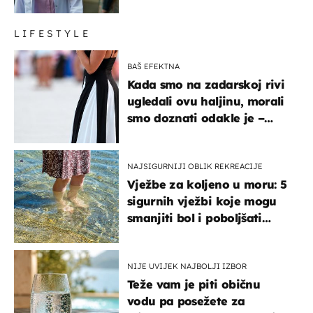
LIFESTYLE
BAŠ EFEKTNA
Kada smo na zadarskoj rivi
ugledali ovu haljinu, morali
smo doznati odakle je –
košta samo 18 eura
NAJSIGURNIJI OBLIK REKREACIJE
Vježbe za koljeno u moru: 5
sigurnih vježbi koje mogu
smanjiti bol i poboljšati
pokretljivost
NIJE UVIJEK NAJBOLJI IZBOR
Teže vam je piti običnu
vodu pa posežete za