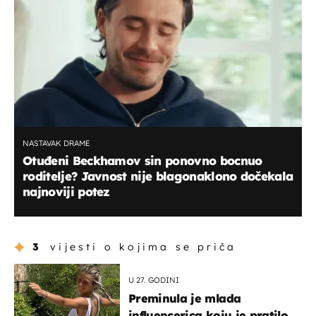
NASTAVAK DRAME
Otuđeni Beckhamov sin ponovno bocnuo
roditelje? Javnost nije blagonaklono dočekala
najnoviji potez
3
vijesti o kojima se priča
U 27. GODINI
Preminula je mlada
influencerica koju je pratilo