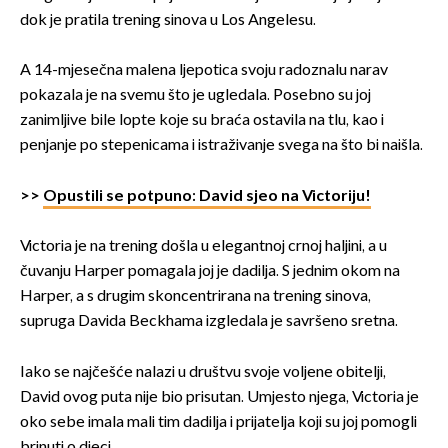
dok je pratila trening sinova u Los Angelesu.
A 14-mjesečna malena ljepotica svoju radoznalu narav
pokazala je na svemu što je ugledala. Posebno su joj
zanimljive bile lopte koje su braća ostavila na tlu, kao i
penjanje po stepenicama i istraživanje svega na što bi naišla.
>>
Opustili se potpuno: David sjeo na Victoriju!
Victoria je na trening došla u elegantnoj crnoj haljini, a u
čuvanju Harper pomagala joj je dadilja. S jednim okom na
Harper, a s drugim skoncentrirana na trening sinova,
supruga Davida Beckhama izgledala je savršeno sretna.
Iako se najčešće nalazi u društvu svoje voljene obitelji,
David ovog puta nije bio prisutan. Umjesto njega, Victoria je
oko sebe imala mali tim dadilja i prijatelja koji su joj pomogli
brinuti o djeci.