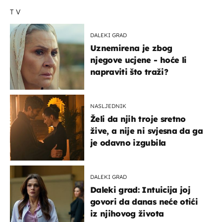
TV
DALEKI GRAD
Uznemirena je zbog
njegove ucjene - hoće li
napraviti što traži?
NASLJEDNIK
Želi da njih troje sretno
žive, a nije ni svjesna da ga
je odavno izgubila
DALEKI GRAD
Daleki grad: Intuicija joj
govori da danas neće otići
iz njihovog života