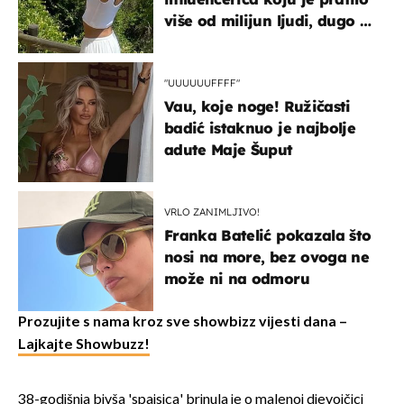
više od milijun ljudi, dugo se
borila s opakom bolešću
"UUUUUUFFFF"
Vau, koje noge! Ružičasti
badić istaknuo je najbolje
adute Maje Šuput
VRLO ZANIMLJIVO!
Franka Batelić pokazala što
nosi na more, bez ovoga ne
može ni na odmoru
Prozujite s nama kroz sve showbizz vijesti dana –
Lajkajte Showbuzz!
38-godišnja bivša 'spajsica' brinula je o malenoj djevojčici