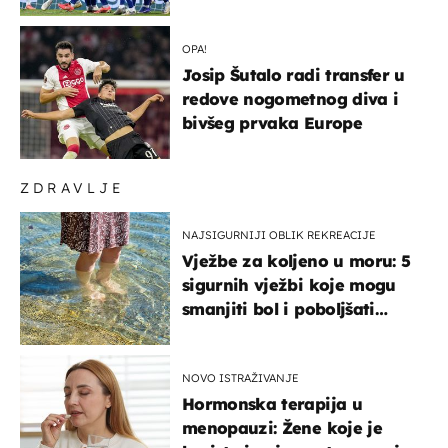
država
OPA!
Josip Šutalo radi transfer u
redove nogometnog diva i
bivšeg prvaka Europe
ZDRAVLJE
NAJSIGURNIJI OBLIK REKREACIJE
Vježbe za koljeno u moru: 5
sigurnih vježbi koje mogu
smanjiti bol i poboljšati
pokretljivost
NOVO ISTRAŽIVANJE
Hormonska terapija u
menopauzi: Žene koje je