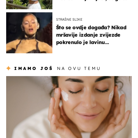
borila s opakom bolešću
STRAŠNE SLIKE
Što se ovdje događa? Nikad
mršavije izdanje zvijezde
pokrenulo je lavinu
zabrinutih komentara
IMAMO JOŠ
NA OVU TEMU
moda & ljepota