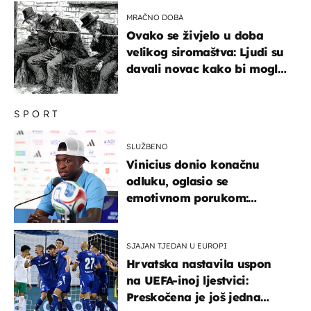
MRAČNO DOBA
Ovako se živjelo u doba
velikog siromaštva: Ljudi su
davali novac kako bi mogli
spavati na konopcima
SPORT
SLUŽBENO
Vinicius donio konačnu
odluku, oglasio se
emotivnom porukom:
"Hvala vam svima"
SJAJAN TJEDAN U EUROPI
Hrvatska nastavila uspon
na UEFA-inoj ljestvici:
Preskočena je još jedna