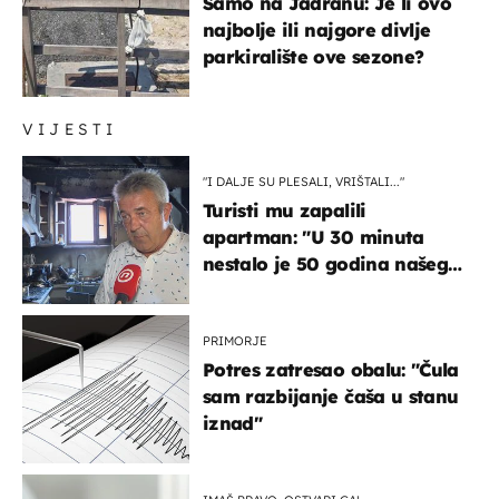
Samo na Jadranu: Je li ovo
najbolje ili najgore divlje
parkiralište ove sezone?
VIJESTI
"I DALJE SU PLESALI, VRIŠTALI..."
Turisti mu zapalili
apartman: "U 30 minuta
nestalo je 50 godina našeg
života, supruga i ja ne
možemo oka sklopiti"
PRIMORJE
Potres zatresao obalu: "Čula
sam razbijanje čaša u stanu
iznad"