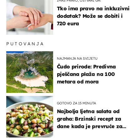
IMAŠ PRAVO, OSTVARI GA!
Tko ima pravo na inkluzivni
dodatak? Može se dobiti i
720 eura
PUTOVANJA
NAJMANJA NA SVIJETU
Čudo prirode: Predivna
pješčana plaža na 100
metara od mora
GOTOVO ZA 15 MINUTA
Najbolja ljetna salata od
graha: Brzinski recept za
dane kada je prevruće za
kuhanje