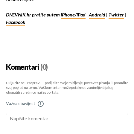
DNEVNIK.hr pratite putem
iPhone/iPad
|
Android
|
Twitter
|
Facebook
Komentari
(0)
Uključite se u raspravu – podijelite svoje mišljenje, postavite pitanja ili ponudite
svoj pogled na temu. Vaš komentar može potaknuti zanimljiv dijalog i
obogatiti zajednicu našeg portala.
Važna obavijest
!