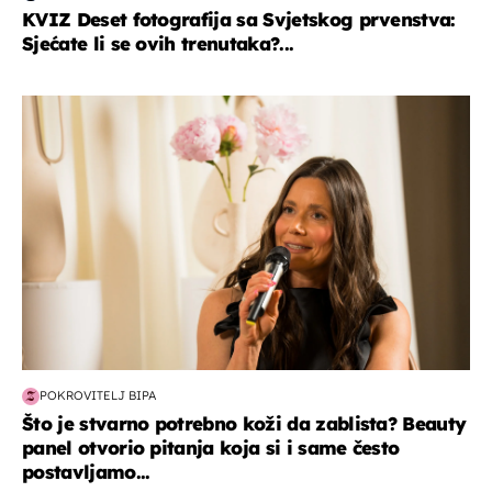
KVIZ Deset fotografija sa Svjetskog prvenstva:
Sjećate li se ovih trenutaka?...
moda & ljepota
POKROVITELJ BIPA
Što je stvarno potrebno koži da zablista? Beauty
panel otvorio pitanja koja si i same često
postavljamo...