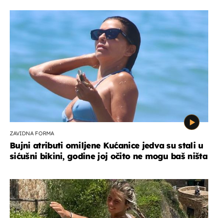
ZAVIDNA FORMA
Bujni atributi omiljene Kućanice jedva su stali u
sićušni bikini, godine joj očito ne mogu baš ništa