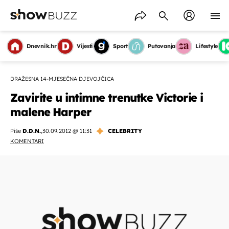
Dnevnik.hr
Vijesti
Sport
Putovanja
Lifestyle
DRAŽESNA 14-MJESEČNA DJEVOJČICA
Zavirite u intimne trenutke Victorie i
malene Harper
Piše
D.D.N.
,
30.09.2012 @ 11:31
CELEBRITY
KOMENTARI
OMOGUĆI OBAVIJESTI