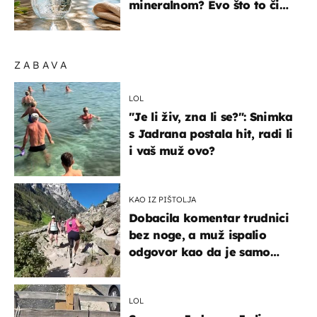
mineralnom? Evo što to čini
organizmu
ZABAVA
LOL
"Je li živ, zna li se?": Snimka
s Jadrana postala hit, radi li
i vaš muž ovo?
KAO IZ PIŠTOLJA
Dobacila komentar trudnici
bez noge, a muž ispalio
odgovor kao da je samo
čekao…
LOL