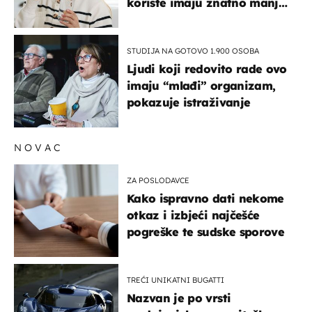
koriste imaju znatno manji
rizik od ovoga
STUDIJA NA GOTOVO 1.900 OSOBA
Ljudi koji redovito rade ovo
imaju “mlađi” organizam,
pokazuje istraživanje
NOVAC
ZA POSLODAVCE
Kako ispravno dati nekome
otkaz i izbjeći najčešće
pogreške te sudske sporove
TREĆI UNIKATNI BUGATTI
Nazvan je po vrsti