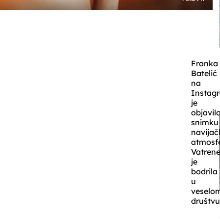
Franka
Batelić
na
Instag
je
objavil
snimku
navijač
atmosfe
Vatren
je
bodrila
u
veselo
društvu