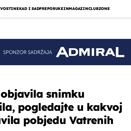
IVOSTI
NEKAD I SAD
PREPORUKE
INMAGAZIN
CLUBZONE
 objavila snimku
ila, pogledajte u kakvoj
avila pobjedu Vatrenih