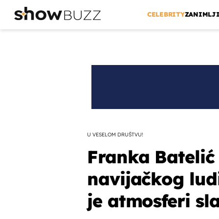
CELEBRITY
ZANIMLJ
U VESELOM DRUŠTVU!
Franka Batelić
navijačkog lud
je atmosferi sl