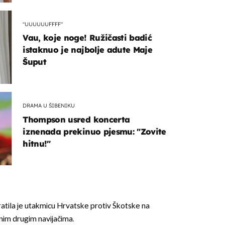
"UUUUUUFFFF"
Vau, koje noge! Ružičasti badić
istaknuo je najbolje adute Maje
Šuput
DRAMA U ŠIBENIKU
Thompson usred koncerta
iznenada prekinuo pjesmu: "Zovite
hitnu!"
atila je utakmicu Hrvatske protiv Škotske na
im drugim navijačima.