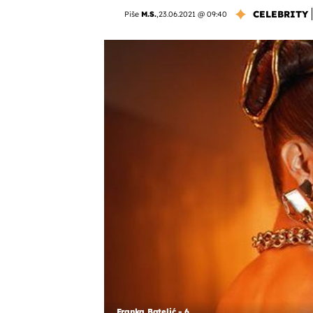
CELEBRITY
Piše
M.S.
,
23.06.2021 @ 09:40
Franka Batelić - 6