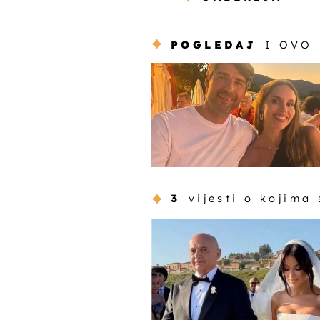
POGLEDAJ
I OVO
3
vijesti o kojima