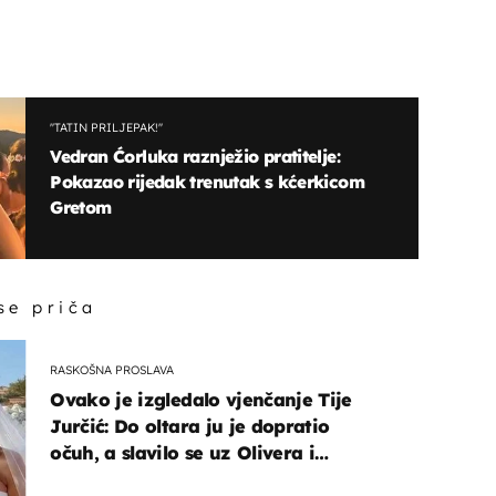
''TATIN PRILJEPAK!''
Vedran Ćorluka raznježio pratitelje:
Pokazao rijedak trenutak s kćerkicom
Gretom
 se priča
RASKOŠNA PROSLAVA
Ovako je izgledalo vjenčanje Tije
Jurčić: Do oltara ju je dopratio
očuh, a slavilo se uz Olivera i
Rozgu