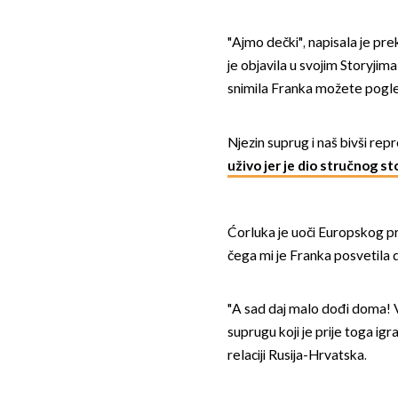
"Ajmo dečki", napisala je p
je objavila u svojim Storyjima
snimila Franka možete pogleda
Njezin suprug i naš bivši re
uživo jer je dio stručnog s
Ćorluka je uoči Europskog p
čega mi je Franka posvetila 
"A sad daj malo dođi doma! Vi
suprugu koji je prije toga ig
relaciji Rusija-Hrvatska.