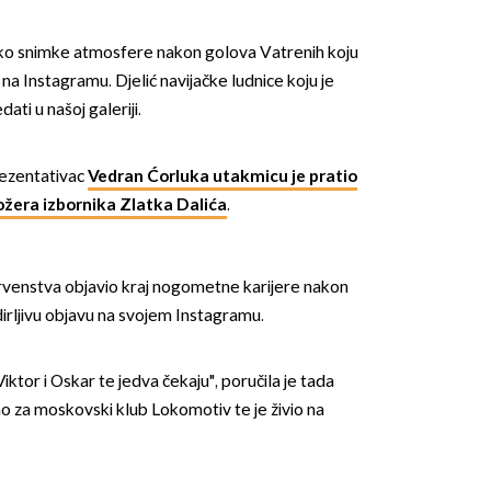
reko snimke atmosfere nakon golova Vatrenih koju
 na Instagramu. Djelić navijačke ludnice koju je
ti u našoj galeriji.
prezentativac
Vedran Ćorluka utakmicu je pratio
OMOGUĆI OBAVIJESTI
tožera izbornika Zlatka Dalića
.
rvenstva objavio kraj nogometne karijere nakon
dirljivu objavu na svojem Instagramu.
ktor i Oskar te jedva čekaju", poručila je tada
rao za moskovski klub Lokomotiv te je živio na