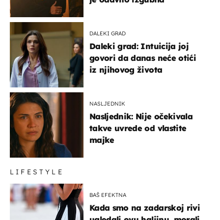
DALEKI GRAD
Daleki grad: Intuicija joj
govori da danas neće otići
iz njihovog života
NASLJEDNIK
Nasljednik: Nije očekivala
takve uvrede od vlastite
majke
LIFESTYLE
BAŠ EFEKTNA
Kada smo na zadarskoj rivi
ugledali ovu haljinu, morali