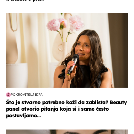
moda & ljepota
POKROVITELJ BIPA
Što je stvarno potrebno koži da zablista? Beauty
panel otvorio pitanja koja si i same često
postavljamo...
moda & ljepota