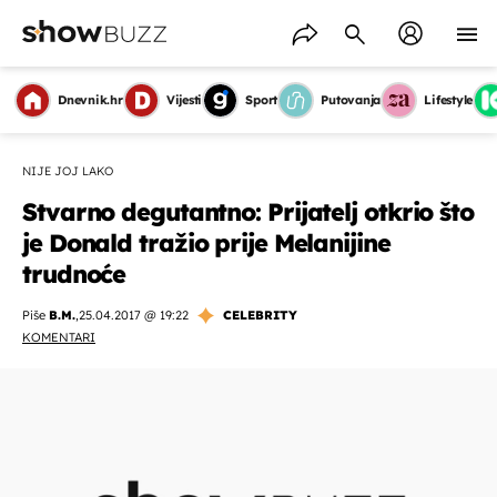
Dnevnik.hr
Vijesti
Sport
Putovanja
Lifestyle
NIJE JOJ LAKO
Stvarno degutantno: Prijatelj otkrio što
je Donald tražio prije Melanijine
trudnoće
Piše
B.M.
,
25.04.2017 @ 19:22
CELEBRITY
KOMENTARI
OMOGUĆI OBAVIJESTI