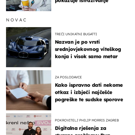
pokazuje istraživanje
NOVAC
TREĆI UNIKATNI BUGATTI
Nazvan je po vrsti
srednjovjekovnog viteškog
konja i visok samo metar
ZA POSLODAVCE
Kako ispravno dati nekome
otkaz i izbjeći najčešće
pogreške te sudske sporove
POKROVITELJ PHILIP MORRIS ZAGREB
Digitalna rješenja za