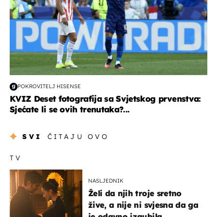
POKROVITELJ HISENSE
KVIZ Deset fotografija sa Svjetskog prvenstva:
Sjećate li se ovih trenutaka?...
SVI
ČITAJU OVO
TV
NASLJEDNIK
Želi da njih troje sretno
žive, a nije ni svjesna da ga
je odavno izgubila