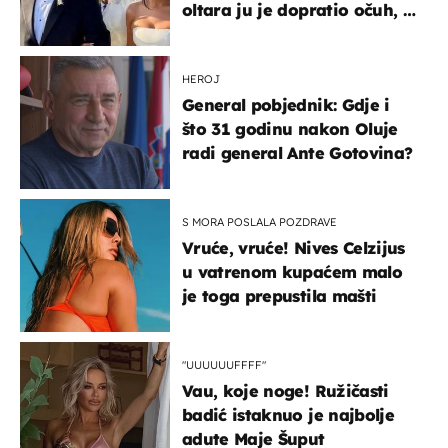
oltara ju je dopratio očuh, a
slavilo se uz Olivera i Rozgu
HEROJ
General pobjednik: Gdje i
što 31 godinu nakon Oluje
radi general Ante Gotovina?
S MORA POSLALA POZDRAVE
Vruće, vruće! Nives Celzijus
u vatrenom kupaćem malo
je toga prepustila mašti
"UUUUUUFFFF"
Vau, koje noge! Ružičasti
badić istaknuo je najbolje
adute Maje Šuput