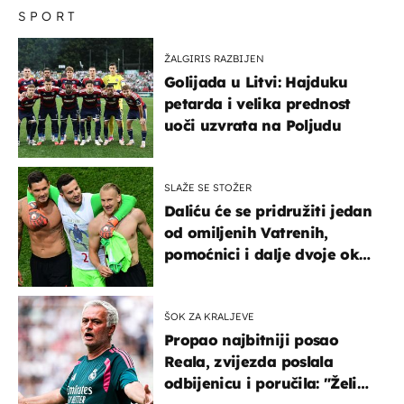
SPORT
ŽALGIRIS RAZBIJEN
Golijada u Litvi: Hajduku
petarda i velika prednost
uoči uzvrata na Poljudu
SLAŽE SE STOŽER
Daliću će se pridružiti jedan
od omiljenih Vatrenih,
pomoćnici i dalje dvoje oko
ponude
ŠOK ZA KRALJEVE
Propao najbitniji posao
Reala, zvijezda poslala
odbijenicu i poručila: "Želim