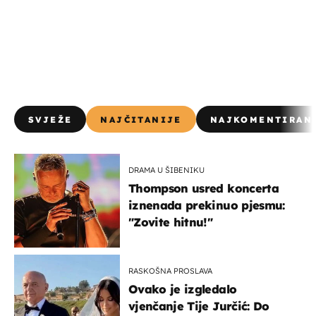
SVJEŽE
NAJČITANIJE
NAJKOMENTIRAN
DRAMA U ŠIBENIKU
Thompson usred koncerta
iznenada prekinuo pjesmu:
"Zovite hitnu!"
RASKOŠNA PROSLAVA
Ovako je izgledalo
vjenčanje Tije Jurčić: Do