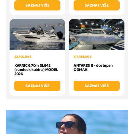
SAZNAJ VIŠE
SAZNAJ VIŠE
117.188,00 €
22.700,00 €
ANTARES 8 - dostupan
KARNIC 6,70m SL642
ODMAH!
(sundeck kabina) MODEL
2026
SAZNAJ VIŠE
SAZNAJ VIŠE