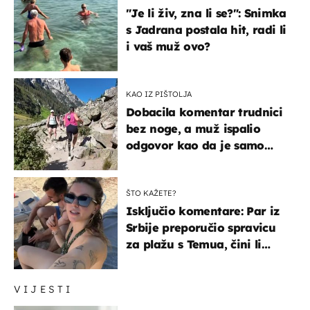
"Je li živ, zna li se?": Snimka
s Jadrana postala hit, radi li
i vaš muž ovo?
KAO IZ PIŠTOLJA
Dobacila komentar trudnici
bez noge, a muž ispalio
odgovor kao da je samo
čekao…
ŠTO KAŽETE?
Isključio komentare: Par iz
Srbije preporučio spravicu
za plažu s Temua, čini li
vam se ovo sigurnim?
VIJESTI