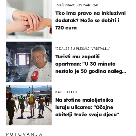
IMAŠ PRAVO, OSTVARI GA!
Tko ima pravo na inkluzivni
dodatak? Može se dobiti i
720 eura
"I DALJE SU PLESALI, VRIŠTALI..."
Turisti mu zapalili
apartman: "U 30 minuta
nestalo je 50 godina našeg
života, supruga i ja ne
možemo oka sklopiti"
KAOS U CEUTI
Na stotine maloljetnika
lutaju ulicama: "Očajne
obitelji traže svoju djecu"
PUTOVANJA