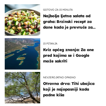
GOTOVO ZA 15 MINUTA
Najbolja ljetna salata od
graha: Brzinski recept za
dane kada je prevruće za
kuhanje
15 PITANJA
Kviz općeg znanja: Za one
pred kojima se i Google
može sakriti
NEVJEROJATNO OPASNO
Otrovno drvo: Tihi ubojica
koji je najopasniji kada
padne kiša