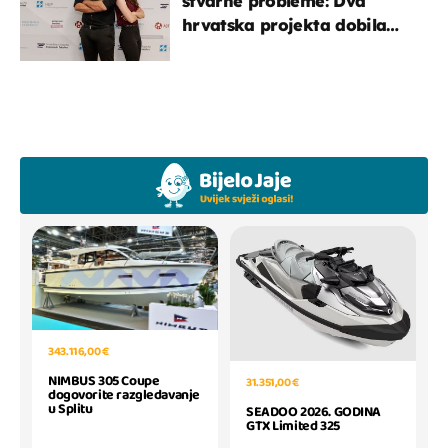
stvarne probleme: Dva
hrvatska projekta dobila
potporu za razvoj
343.116,00 €
NIMBUS 305 Coupe
31.351,00 €
dogovorite razgledavanje
u Splitu
SEADOO 2026. GODINA
GTX Limited 325