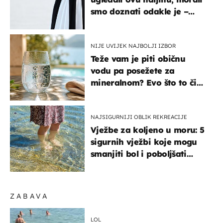
smo doznati odakle je –
košta samo 18 eura
NIJE UVIJEK NAJBOLJI IZBOR
Teže vam je piti običnu
vodu pa posežete za
mineralnom? Evo što to čini
organizmu
NAJSIGURNIJI OBLIK REKREACIJE
Vježbe za koljeno u moru: 5
sigurnih vježbi koje mogu
smanjiti bol i poboljšati
pokretljivost
ZABAVA
LOL