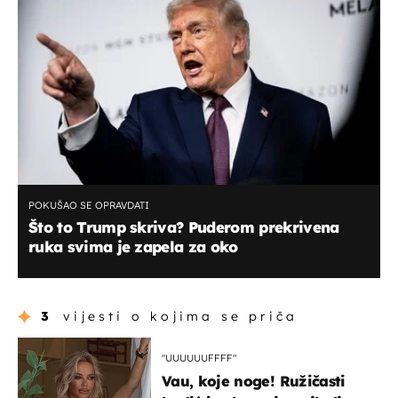
POKUŠAO SE OPRAVDATI
Što to Trump skriva? Puderom prekrivena
ruka svima je zapela za oko
3
vijesti o kojima se priča
"UUUUUUFFFF"
Vau, koje noge! Ružičasti