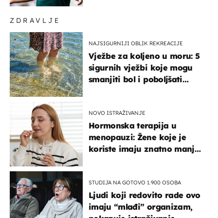
u Barcelonu"
ZDRAVLJE
NAJSIGURNIJI OBLIK REKREACIJE
Vježbe za koljeno u moru: 5
sigurnih vježbi koje mogu
smanjiti bol i poboljšati
pokretljivost
NOVO ISTRAŽIVANJE
Hormonska terapija u
menopauzi: Žene koje je
koriste imaju znatno manji
rizik od ovoga
STUDIJA NA GOTOVO 1.900 OSOBA
Ljudi koji redovito rade ovo
imaju “mlađi” organizam,