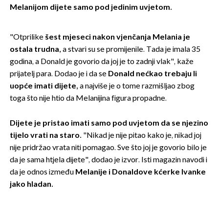
Melanijom dijete samo pod
jedinim uvjetom.
"Otprilike
šest mjeseci
nakon vjenčanja Melania
je
ostala trudna,
a stvari su se promijenile. Tada je imala 35
godina, a Donald je govorio da joj je to zadnji vlak", kaže
prijatelj para. Dodao je i da se
Donald nećkao trebaju li
uopće imati dijete,
a najviše je o tome razmišljao zbog
toga što nije htio da Melanijina figura propadne.
Dijete je pristao imati samo pod uvjetom da se njezino
tijelo vrati na staro.
"Nikad je nije pitao kako je, nikad joj
nije pridržao vrata niti pomagao. Sve što joj je govorio bilo je
da je sama htjela dijete", dodao je izvor. Isti magazin navodi i
da je odnos između
Melanije i
Donaldove kćerke Ivanke
jako hladan.