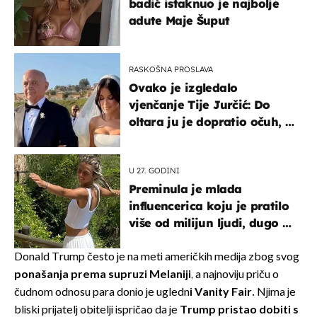
badić istaknuo je najbolje
adute Maje Šuput
RASKOŠNA PROSLAVA
Ovako je izgledalo
vjenčanje Tije Jurčić: Do
oltara ju je dopratio očuh, a
slavilo se uz Olivera i Rozgu
U 27. GODINI
Preminula je mlada
influencerica koju je pratilo
više od milijun ljudi, dugo se
borila s opakom bolesti
Donald Trump često je na meti američkih medija zbog svog
ponašanja prema supruzi Melaniji
, a najnoviju priču o
čudnom odnosu para donio je ugledn
i
Vanity Fair.
Njima je
bliski prijatelj obitelji ispričao da je
Trump pristao dobiti s