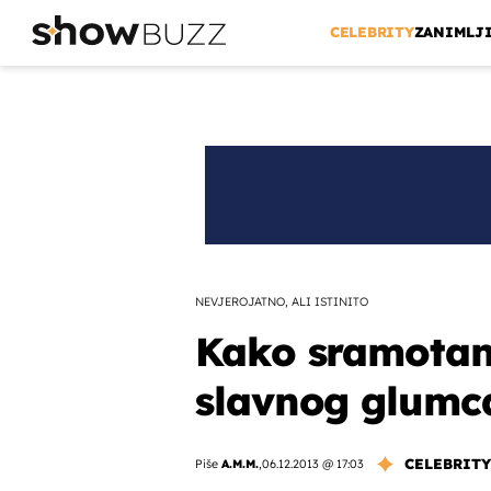
CELEBRITY
ZANIMLJ
NEVJEROJATNO, ALI ISTINITO
Kako sramotan 
slavnog glumca
CELEBRITY
Piše
A.M.M.
,
06.12.2013 @ 17:03