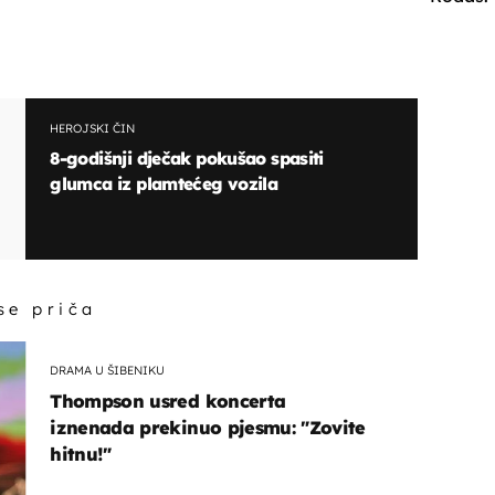
HEROJSKI ČIN
8-godišnji dječak pokušao spasiti
glumca iz plamtećeg vozila
 se priča
DRAMA U ŠIBENIKU
Thompson usred koncerta
iznenada prekinuo pjesmu: "Zovite
hitnu!"