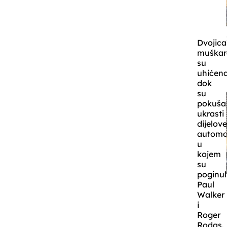
Dvojica
muškar
su
uhićen
dok
su
pokuša
ukrasti
dijelov
automo
u
kojem
su
poginul
Paul
Walker
i
Roger
Rodas.