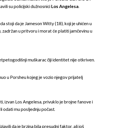
vili su policijski dužnosnici
Los Angelesa
.
da stoji da je Jameson Witty (18), koji je uhićen u
adržan u pritvoru i morat će platiti jamčevinu u
petogodišnji muškarac čiji identitet nije otkriven.
o u Porsheu kojeg je vozio njegov prijatelj
i, izvan Los Angelesa, privuklo je brojne fanove i
ošli odati mu posljednju počast.
izjavili da je brzina bila presudni faktor, ali još