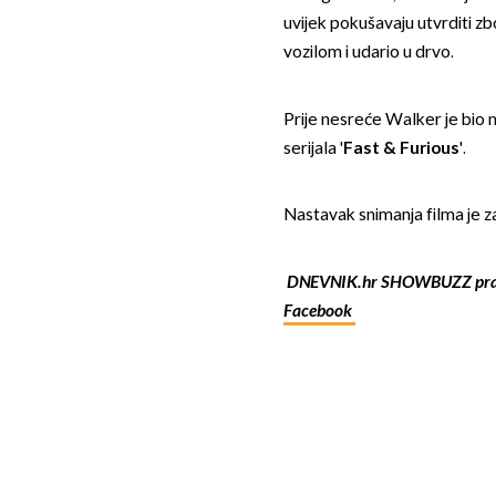
uvijek pokušavaju utvrditi z
vozilom i udario u drvo.
Prije nesreće Walker je bio
serijala '
Fast & Furious
'.
Nastavak snimanja filma je za
DNEVNIK.hr SHOWBUZZ pra
Facebook