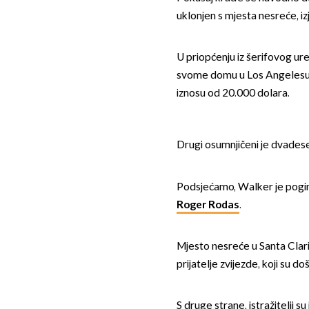
uklonjen s mjesta nesreće, izja
U priopćenju iz šerifovog ure
svome domu u Los Angelesu, z
iznosu od 20.000 dolara.
Drugi osumnjičeni je dvadeset
Podsjećamo, Walker je poginu
Roger Rodas
.
Mjesto nesreće u Santa Clarit
prijatelje zvijezde, koji su d
S druge strane, istražitelji su 