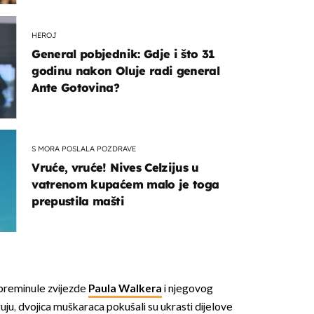
HEROJ
General pobjednik: Gdje i što 31
godinu nakon Oluje radi general
Ante Gotovina?
S MORA POSLALA POZDRAVE
Vruće, vruće! Nives Celzijus u
vatrenom kupaćem malo je toga
prepustila mašti
 preminule zvijezde
Paula Walkera
i njegovog
uju, dvojica muškaraca pokušali su ukrasti dijelove