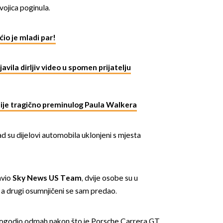
ojica poginula.
ćio je mladi par!
avila dirljiv video u spomen prijatelju
OMOGUĆI OBAVIJESTI
sije tragično preminulog Paula Walkera
d su dijelovi automobila uklonjeni s mjesta
avio
Sky News US Team
, dvije osobe su u
n, a drugi osumnjičeni se sam predao.
ogodio odmah nakon što je Porsche Carrera GT