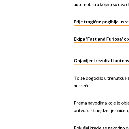
automobila u kojem su ova dv
Prije tragične pogibije usre
Ekipa 'Fast and Furiosa' obj
Objavljeni rezultati autop
To se dogodilo u trenutku ka
nesreće.
Prema navodima koje je obj
pritvoru - tinejdžer je uhiće
Pokušaj krađe se navodno d