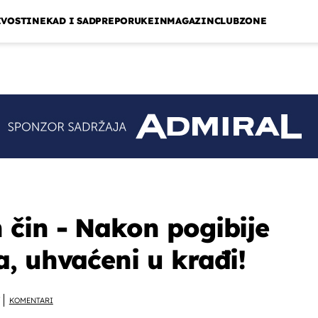
IVOSTI
NEKAD I SAD
PREPORUKE
INMAGAZIN
CLUBZONE
čin - Nakon pogibije
, uhvaćeni u krađi!
KOMENTARI