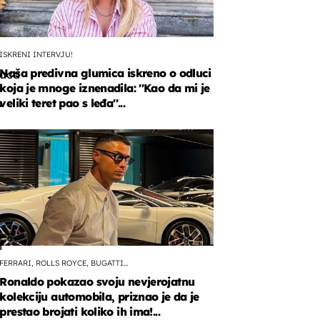
ISKRENI INTERVJU!
Naša predivna glumica iskreno o odluci
aca
koja je mnoge iznenadila: ''Kao da mi je
a
veliki teret pao s leđa''...
vala
e
bila
i
FERRARI, ROLLS ROYCE, BUGATTI...
Ronaldo pokazao svoju nevjerojatnu
kolekciju automobila, priznao je da je
prestao brojati koliko ih ima!...