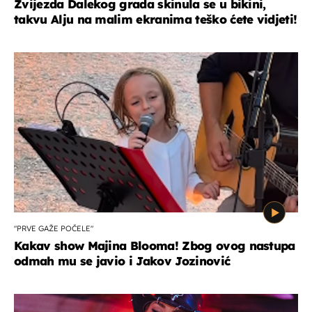
Zvijezda Dalekog grada skinula se u bikini,
takvu Alju na malim ekranima teško ćete vidjeti!
"PRVE GAŽE POČELE"
Kakav show Majina Blooma! Zbog ovog nastupa
odmah mu se javio i Jakov Jozinović