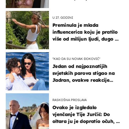
U 27. GODINI
Preminula je mlada
influencerica koju je pratilo
više od milijun ljudi, dugo se
borila s opakom bolešću
"KAO DA SU NOVAK ĐOKOVIĆ"
Jedan od najpoznatijih
svjetskih parova stigao na
Jadran, ovakve reakcije
vjerojatno nisu očekivali
RASKOŠNA PROSLAVA
Ovako je izgledalo
vjenčanje Tije Jurčić: Do
oltara ju je dopratio očuh, a
slavilo se uz Olivera i Rozgu