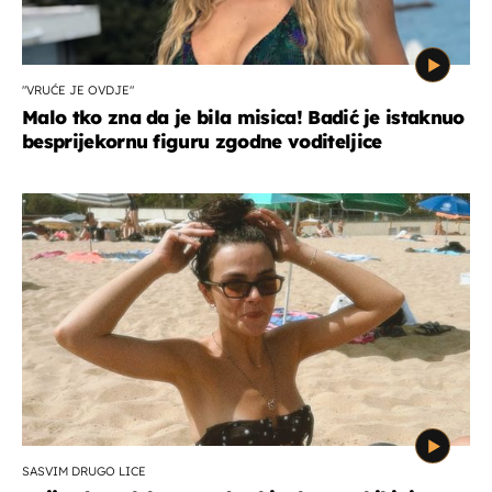
"VRUĆE JE OVDJE"
Malo tko zna da je bila misica! Badić je istaknuo
besprijekornu figuru zgodne voditeljice
SASVIM DRUGO LICE