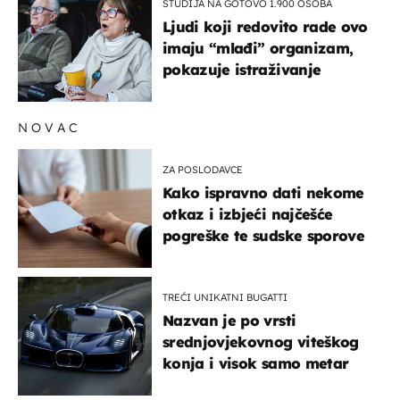
STUDIJA NA GOTOVO 1.900 OSOBA
Ljudi koji redovito rade ovo
imaju “mlađi” organizam,
pokazuje istraživanje
NOVAC
ZA POSLODAVCE
Kako ispravno dati nekome
otkaz i izbjeći najčešće
pogreške te sudske sporove
TREĆI UNIKATNI BUGATTI
Nazvan je po vrsti
srednjovjekovnog viteškog
konja i visok samo metar