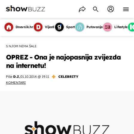
Dnevnik.hr
Vijesti
Sport
Putovanja
Lifestyle
S NJOM NEMA ŠALE
OPREZ - Ona je najopasnija zvijezda
na internetu!
Piše
D.J.
,
01.10.2014 @ 19:11
CELEBRITY
KOMENTARI
OMOGUĆI OBAVIJESTI