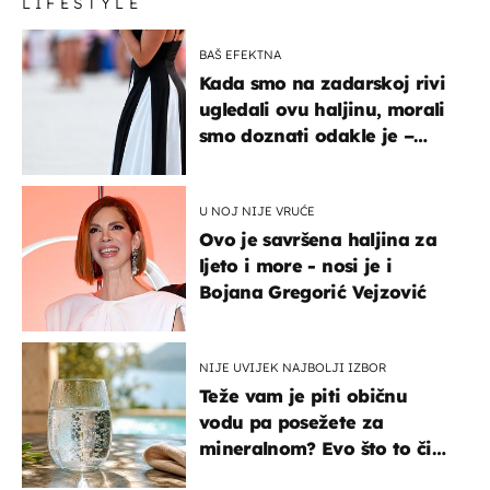
LIFESTYLE
BAŠ EFEKTNA
Kada smo na zadarskoj rivi
ugledali ovu haljinu, morali
smo doznati odakle je –
košta samo 18 eura
U NOJ NIJE VRUĆE
Ovo je savršena haljina za
ljeto i more - nosi je i
Bojana Gregorić Vejzović
NIJE UVIJEK NAJBOLJI IZBOR
Teže vam je piti običnu
vodu pa posežete za
mineralnom? Evo što to čini
organizmu