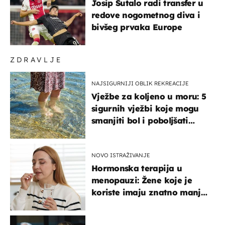
Josip Šutalo radi transfer u
redove nogometnog diva i
bivšeg prvaka Europe
ZDRAVLJE
NAJSIGURNIJI OBLIK REKREACIJE
Vježbe za koljeno u moru: 5
sigurnih vježbi koje mogu
smanjiti bol i poboljšati
pokretljivost
NOVO ISTRAŽIVANJE
Hormonska terapija u
menopauzi: Žene koje je
koriste imaju znatno manji
rizik od ovoga