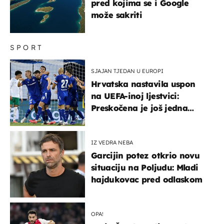
pred kojima se i Google
može sakriti
SPORT
SJAJAN TJEDAN U EUROPI
Hrvatska nastavila uspon
na UEFA-inoj ljestvici:
Preskočena je još jedna
država
IZ VEDRA NEBA
Garcijin potez otkrio novu
situaciju na Poljudu: Mladi
hajdukovac pred odlaskom
OPA!