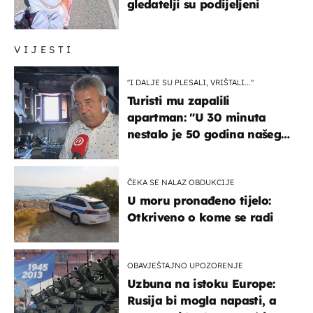
gledatelji su podijeljeni
VIJESTI
"I DALJE SU PLESALI, VRIŠTALI..."
Turisti mu zapalili
apartman: "U 30 minuta
nestalo je 50 godina našeg
života, supruga i ja ne
možemo oka sklopiti"
ČEKA SE NALAZ OBDUKCIJE
U moru pronađeno tijelo:
Otkriveno o kome se radi
OBAVJEŠTAJNO UPOZORENJE
Uzbuna na istoku Europe:
Rusija bi mogla napasti, a