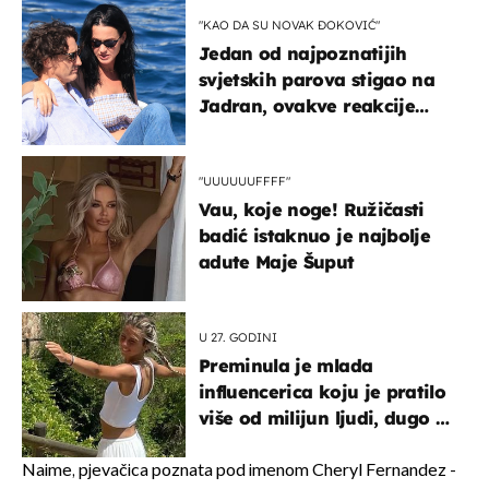
"KAO DA SU NOVAK ĐOKOVIĆ"
Jedan od najpoznatijih
svjetskih parova stigao na
Jadran, ovakve reakcije
vjerojatno nisu očekivali
"UUUUUUFFFF"
Vau, koje noge! Ružičasti
badić istaknuo je najbolje
adute Maje Šuput
U 27. GODINI
Preminula je mlada
influencerica koju je pratilo
više od milijun ljudi, dugo se
borila s opakom bolešću
Naime, pjevačica poznata pod imenom Cheryl Fernandez -