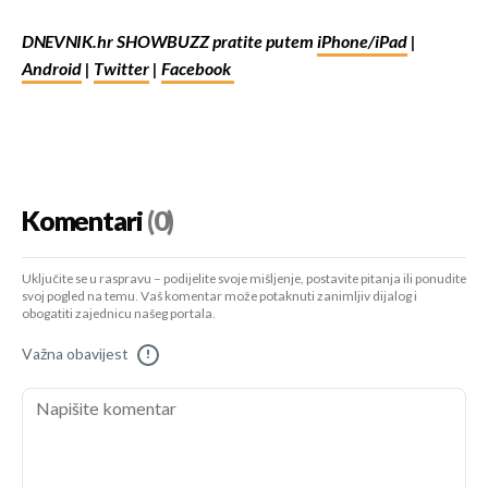
DNEVNIK.hr SHOWBUZZ pratite putem
iPhone/iPad
|
Android
|
Twitter
|
Facebook
Komentari
(0)
Uključite se u raspravu – podijelite svoje mišljenje, postavite pitanja ili ponudite
svoj pogled na temu. Vaš komentar može potaknuti zanimljiv dijalog i
obogatiti zajednicu našeg portala.
Važna obavijest
!