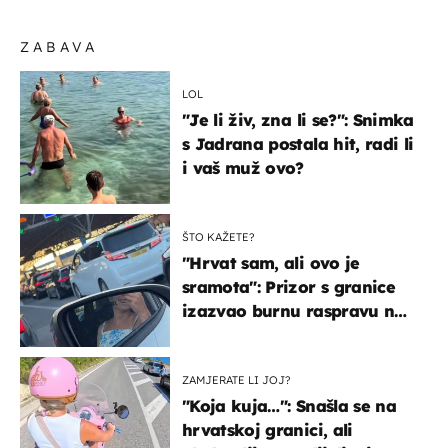
ZABAVA
LOL
"Je li živ, zna li se?": Snimka
s Jadrana postala hit, radi li
i vaš muž ovo?
ŠTO KAŽETE?
"Hrvat sam, ali ovo je
sramota": Prizor s granice
izazvao burnu raspravu na
društvenim mrežama
ZAMJERATE LI JOJ?
"Koja kuja…": Snašla se na
hrvatskoj granici, ali