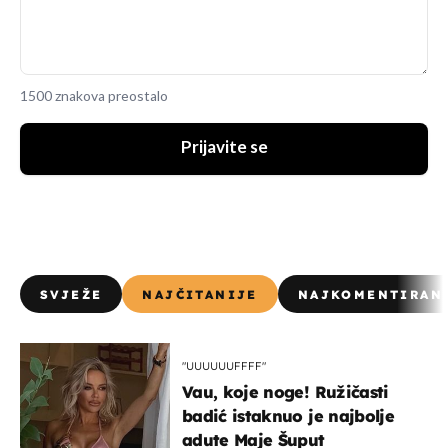
1500 znakova preostalo
Prijavite se
SVJEŽE
NAJČITANIJE
NAJKOMENTIRAN
"UUUUUUFFFF"
Vau, koje noge! Ružičasti
badić istaknuo je najbolje
adute Maje Šuput