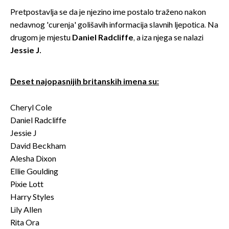
Pretpostavlja se da je njezino ime postalo traženo nakon
nedavnog 'curenja' golišavih informacija slavnih ljepotica. Na
drugom je mjestu
Daniel Radcliffe
, a iza njega se nalazi
Jessie J.
Deset najopasnijih britanskih imena su:
Cheryl Cole
Daniel Radcliffe
Jessie J
David Beckham
Alesha Dixon
Ellie Goulding
Pixie Lott
Harry Styles
Lily Allen
Rita Ora