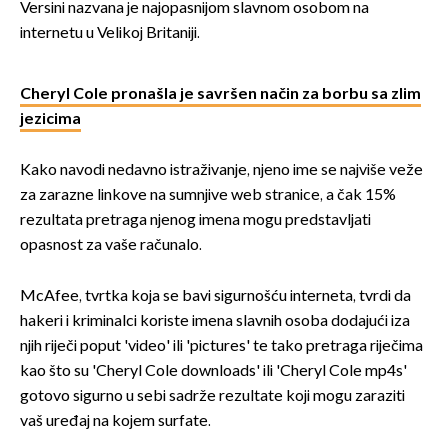
Versini nazvana je najopasnijom slavnom osobom na
internetu u Velikoj Britaniji.
Cheryl Cole pronašla je savršen način za borbu sa zlim
jezicima
Kako navodi nedavno istraživanje, njeno ime se najviše veže
za zarazne linkove na sumnjive web stranice, a čak 15%
rezultata pretraga njenog imena mogu predstavljati
opasnost za vaše računalo.
McAfee, tvrtka koja se bavi sigurnošću interneta, tvrdi da
hakeri i kriminalci koriste imena slavnih osoba dodajući iza
njih riječi poput 'video' ili 'pictures' te tako pretraga riječima
kao što su 'Cheryl Cole downloads' ili 'Cheryl Cole mp4s'
gotovo sigurno u sebi sadrže rezultate koji mogu zaraziti
vaš uređaj na kojem surfate.