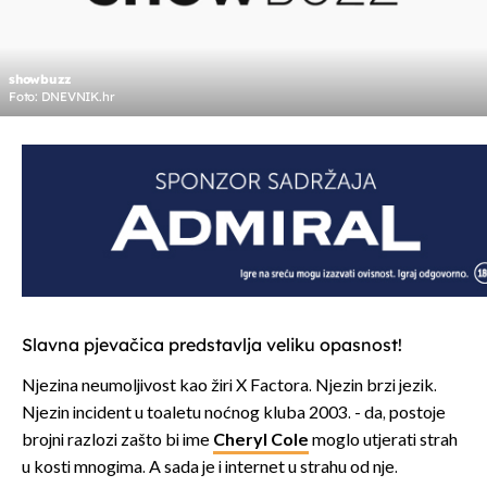
showbuzz
Foto: DNEVNIK.hr
Slavna pjevačica predstavlja veliku opasnost!
Njezina neumoljivost kao žiri X Factora. Njezin brzi jezik.
Njezin incident u toaletu noćnog kluba 2003. - da, postoje
brojni razlozi zašto bi ime
Cheryl Cole
moglo utjerati strah
u kosti mnogima. A sada je i internet u strahu od nje.