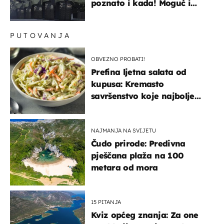
poznato i kada! Moguć i
kopneni upad u članicu
NATO-a
PUTOVANJA
OBVEZNO PROBATI!
Prefina ljetna salata od
kupusa: Kremasto
savršenstvo koje najbolje
paše uz pečeno meso
NAJMANJA NA SVIJETU
Čudo prirode: Predivna
pješčana plaža na 100
metara od mora
15 PITANJA
Kviz općeg znanja: Za one