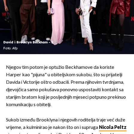
David i Brooklyn Beckham - 2
Foto: Afp
Njegov tim potom je optužio Beckhamove da koriste
Harper kao "pijuna" u obiteljskom sukobu, što su prijatelji
Davida i Victorije oštro odbacili. Prema njihovim tvrdnjama,
djevojčica samo pokušava ponovno uspostaviti kontakt sa
starijim bratom koji je posljednjih mjeseci potpuno prekinuo
komunikaciju s obitelji.
Sukob između Brooklyna i njegovih roditelja traje već duže
vrijeme, a kulminirao je nakon što on i supruga
Nicola Peltz