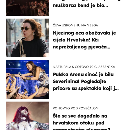
muškarca bend je bio
prisiljen prekinuti nastup
ČUVA USPOMENU NA NJEGA
Njezinog oca obožavala je
cijela Hrvatska! Kći
neprežaljenog pjevača
projurila špicom na dva
kotača
NASTUPALA S GOTOVO 70 GLAZBENIKA
Pulska Arena sinoć je bila
Severinina! Pogledajte
prizore sa spektakla koji je
rasprodan mjesec dana
ranije
PONOVNO POD POVEĆALOM
Što se sve događalo na
hrvatskom otoku pod
osramoćenim glumcem?