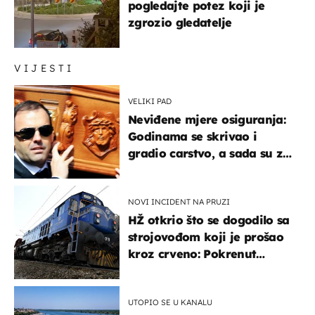
pogledajte potez koji je
zgrozio gledatelje
VIJESTI
VELIKI PAD
Neviđene mjere osiguranja:
Godinama se skrivao i
gradio carstvo, a sada su za
njegovo izručenje naručili
posebno vozilo
NOVI INCIDENT NA PRUZI
HŽ otkrio što se dogodilo sa
strojovođom koji je prošao
kroz crveno: Pokrenut
inspekcijski nadzor
UTOPIO SE U KANALU