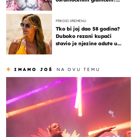
Bizarni prizori i danas
izazivaju nevjericu
PRKOSI VREMENU
Tko bi joj dao 58 godina?
Duboko rezani kupaći
stavio je njezine adute u
prvi plan
IMAMO JOŠ
NA OVU TEMU
kultura & zabava