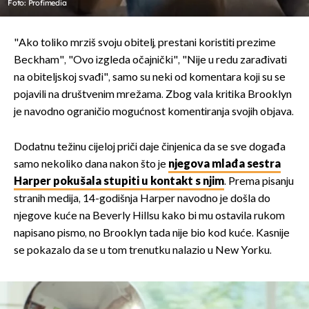
Foto: Profimedia
"Ako toliko mrziš svoju obitelj, prestani koristiti prezime
Beckham", "Ovo izgleda očajnički", "Nije u redu zarađivati
na obiteljskoj svađi", samo su neki od komentara koji su se
pojavili na društvenim mrežama. Zbog vala kritika Brooklyn
je navodno ograničio mogućnost komentiranja svojih objava.
Dodatnu težinu cijeloj priči daje činjenica da se sve događa
samo nekoliko dana nakon što je
njegova mlađa sestra
Harper pokušala stupiti u kontakt s njim
. Prema pisanju
stranih medija, 14-godišnja Harper navodno je došla do
njegove kuće na Beverly Hillsu kako bi mu ostavila rukom
napisano pismo, no Brooklyn tada nije bio kod kuće. Kasnije
se pokazalo da se u tom trenutku nalazio u New Yorku.