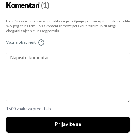
Komentari
(1)
Uključite se u raspravu – podijelite svoje mišljenje, postavite pitanja ili ponudite
svoj pogled na temu. Vaš komentar može potaknuti zanimljiv dijalog i
obogatiti zajednicu našeg portala.
Važna obavijest
!
1500 znakova preostalo
Prijavite se