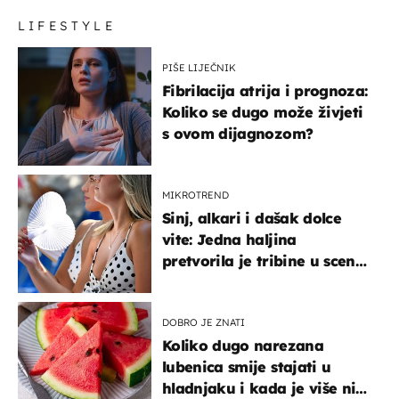
LIFESTYLE
PIŠE LIJEČNIK
Fibrilacija atrija i prognoza:
Koliko se dugo može živjeti
s ovom dijagnozom?
MIKROTREND
Sinj, alkari i dašak dolce
vite: Jedna haljina
pretvorila je tribine u scenu
iz talijanskog filma
DOBRO JE ZNATI
Koliko dugo narezana
lubenica smije stajati u
hladnjaku i kada je više nije