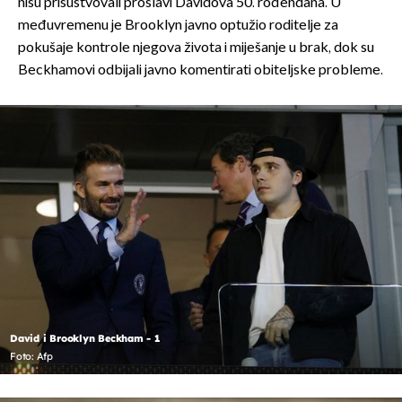
nisu prisustvovali proslavi Davidova 50. rođendana. U
međuvremenu je Brooklyn javno optužio roditelje za
pokušaje kontrole njegova života i miješanje u brak, dok su
Beckhamovi odbijali javno komentirati obiteljske probleme.
David i Brooklyn Beckham - 1
Foto: Afp