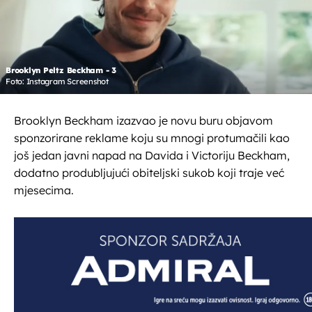
Brooklyn Peltz Beckham - 3
Foto: Instagram Screenshot
Brooklyn Beckham izazvao je novu buru objavom
sponzorirane reklame koju su mnogi protumačili kao
još jedan javni napad na Davida i Victoriju Beckham,
dodatno produbljujući obiteljski sukob koji traje već
mjesecima.