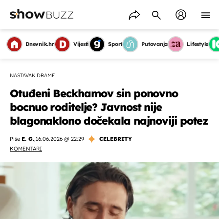
Dnevnik.hr
Vijesti
Sport
Putovanja
Lifestyle
NASTAVAK DRAME
Otuđeni Beckhamov sin ponovno
bocnuo roditelje? Javnost nije
blagonaklono dočekala najnoviji potez
Piše
E. G.
,
16.06.2026 @ 22:29
CELEBRITY
KOMENTARI
OMOGUĆI OBAVIJESTI