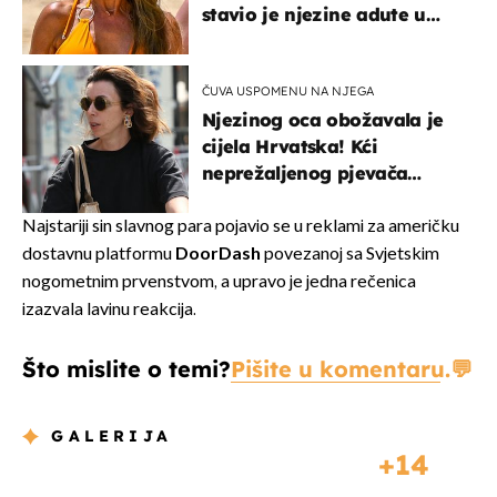
stavio je njezine adute u
prvi plan
ČUVA USPOMENU NA NJEGA
Njezinog oca obožavala je
cijela Hrvatska! Kći
neprežaljenog pjevača
projurila špicom na dva
kotača
Najstariji sin slavnog para pojavio se u reklami za američku
dostavnu platformu
DoorDash
povezanoj sa Svjetskim
nogometnim prvenstvom, a upravo je jedna rečenica
izazvala lavinu reakcija.
Što mislite o temi?
Pišite u komentaru.
GALERIJA
14