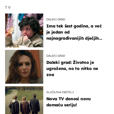
TV
DALEKI GRAD
Ima tek šest godina, a već
je jedan od
najnagrađivanijih dječjih
glumaca
DALEKI GRAD
Daleki grad: Životno je
ugrožena, no to nitko ne
zna
SLUČAJNA OBITELJ
Nova TV donosi novu
domaću seriju!