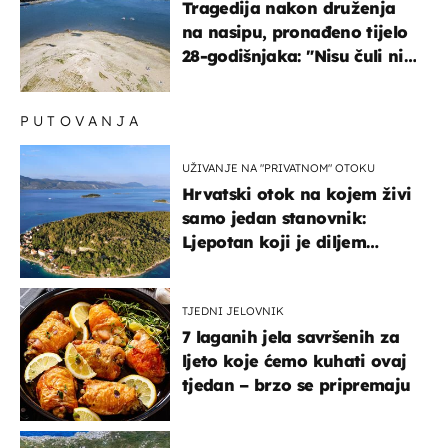
Tragedija nakon druženja
na nasipu, pronađeno tijelo
28-godišnjaka: "Nisu čuli ni
jauk ni poziv upomoć"
PUTOVANJA
UŽIVANJE NA "PRIVATNOM" OTOKU
Hrvatski otok na kojem živi
samo jedan stanovnik:
Ljepotan koji je diljem
svijeta poznat po svojem
"bijelom zlatu"
TJEDNI JELOVNIK
7 laganih jela savršenih za
ljeto koje ćemo kuhati ovaj
tjedan – brzo se pripremaju