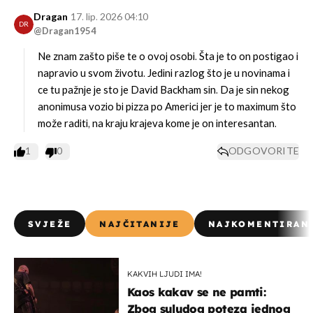
Dragan
17. lip. 2026 04:10
DR
@Dragan1954
Ne znam zašto piše te o ovoj osobi. Šta je to on postigao i
napravio u svom životu. Jedini razlog što je u novinama i
ce tu pažnje je sto je David Backham sin. Da je sin nekog
anonimusa vozio bi pizza po Americi jer je to maximum što
može raditi, na kraju krajeva kome je on interesantan.
1
0
ODGOVORITE
SVJEŽE
NAJČITANIJE
NAJKOMENTIRAN
KAKVIH LJUDI IMA!
Kaos kakav se ne pamti:
Zbog suludog poteza jednog