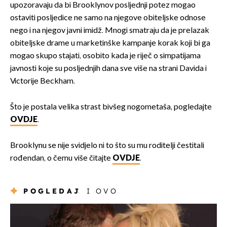
upozoravaju da bi Brooklynov posljednji potez mogao
ostaviti posljedice ne samo na njegove obiteljske odnose
nego i na njegov javni imidž. Mnogi smatraju da je prelazak
obiteljske drame u marketinške kampanje korak koji bi ga
mogao skupo stajati, osobito kada je riječ o simpatijama
javnosti koje su posljednjih dana sve više na strani Davida i
Victorije Beckham.
Što je postala velika strast bivšeg nogometaša, pogledajte
OVDJE
.
Brooklynu se nije svidjelo ni to što su mu roditelji čestitali
rođendan, o čemu više čitajte
OVDJE
.
POGLEDAJ
I OVO