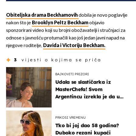
Obiteljska drama Beckhamovih
dobila je novo poglavlje
nakon što je
Brooklyn Peltz Beckham
objavio
sponzorirani video koji su brojni obožavatelji i stručnjaci za
odnose s javnošću protumačili kao još jedan javni napad na
njegove roditelje,
Davida i Victoriju Beckham.
3
vijesti o kojima se priča
BAJKOVITI PRIZORI
Udala se slastičarka iz
MasterChefa! Svom
Argentincu izrekla je da u
rodnoj Hercegovini
PRKOSI VREMENU
Tko bi joj dao 58 godina?
Duboko rezani kupaći