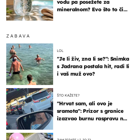
vodu pa posežete za
mineralnom? Evo što to čini
organizmu
ZABAVA
LOL
"Je li živ, zna li se?": Snimka
s Jadrana postala hit, radi li
i vaš muž ovo?
ŠTO KAŽETE?
"Hrvat sam, ali ovo je
sramota": Prizor s granice
izazvao burnu raspravu na
društvenim mrežama
ZAMJERATE LI JOJ?