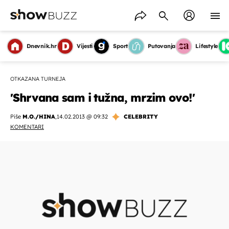
Dnevnik.hr
Vijesti
Sport
Putovanja
Lifestyle
OTKAZANA TURNEJA
'Shrvana sam i tužna, mrzim ovo!'
Piše
M.O./HINA
,
14.02.2013 @ 09:32
CELEBRITY
KOMENTARI
OMOGUĆI OBAVIJESTI