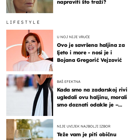
napraviti što traži?
LIFESTYLE
U NOJ NIJE VRUĆE
Ovo je savršena haljina za
ljeto i more - nosi je i
Bojana Gregorić Vejzović
BAŠ EFEKTNA
Kada smo na zadarskoj rivi
ugledali ovu haljinu, morali
smo doznati odakle je –
košta samo 18 eura
NIJE UVIJEK NAJBOLJI IZBOR
Teže vam je piti običnu