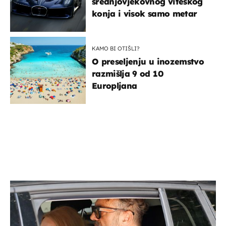
srednjovjekovnog viteškog
konja i visok samo metar
KAMO BI OTIŠLI?
O preseljenju u inozemstvo
razmišlja 9 od 10
Europljana