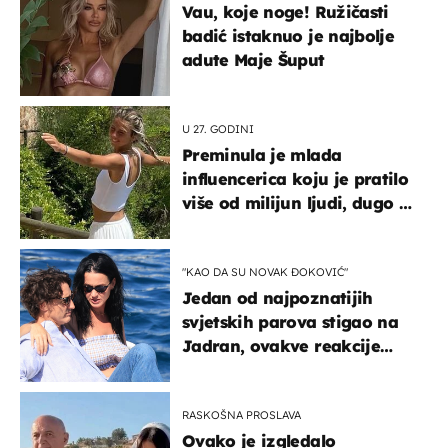
Vau, koje noge! Ružičasti
badić istaknuo je najbolje
adute Maje Šuput
U 27. GODINI
Preminula je mlada
influencerica koju je pratilo
više od milijun ljudi, dugo se
borila s opakom bolešću
"KAO DA SU NOVAK ĐOKOVIĆ"
Jedan od najpoznatijih
svjetskih parova stigao na
Jadran, ovakve reakcije
vjerojatno nisu očekivali
RASKOŠNA PROSLAVA
Ovako je izgledalo