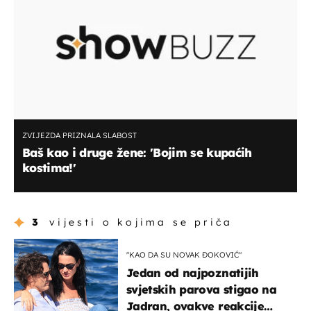
ZVIJEZDA PRIZNALA SLABOST
Baš kao i druge žene: 'Bojim se kupaćih
kostima!'
3
vijesti o kojima se priča
"KAO DA SU NOVAK ĐOKOVIĆ"
Jedan od najpoznatijih
svjetskih parova stigao na
Jadran, ovakve reakcije