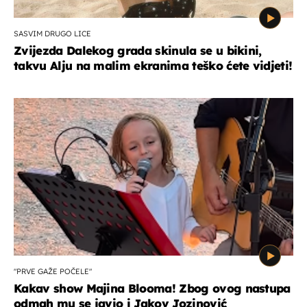
SASVIM DRUGO LICE
Zvijezda Dalekog grada skinula se u bikini,
takvu Alju na malim ekranima teško ćete vidjeti!
"PRVE GAŽE POČELE"
Kakav show Majina Blooma! Zbog ovog nastupa
odmah mu se javio i Jakov Jozinović