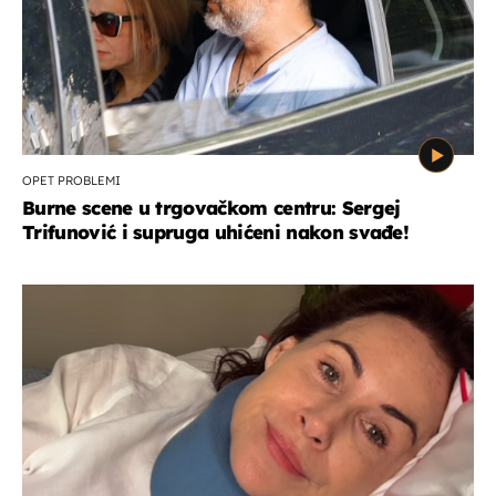
OPET PROBLEMI
Burne scene u trgovačkom centru: Sergej
Trifunović i supruga uhićeni nakon svađe!