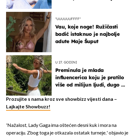
vjerojatno nisu očekivali
"UUUUUUFFFF"
Vau, koje noge! Ružičasti
badić istaknuo je najbolje
adute Maje Šuput
U 27. GODINI
Preminula je mlada
influencerica koju je pratilo
više od milijun ljudi, dugo se
borila s opakom bolešću
Prozujite s nama kroz sve showbizz vijesti dana –
Lajkajte Showbuzz!
'Nažalost, Lady Gaga ima oštećen desni kuk i mora na
operaciju. Zbog toga je otkazala ostatak turneje,' objavio je