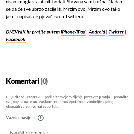
nisam mogla stajati niti hodati. Shrvana sam i tužna. Nadam
se da će sve ubrzo zacijeliti. Mrzim ovo. Mrzim ovo tako
jako,' napisala je pjevačica na Twitteru.
DNEVNIK.hr pratite putem
iPhone/iPad
|
Android
|
Twitter
|
Facebook
Komentari
(0)
Uključite se u raspravu – podijelite svoje mišljenje, postavite pitanja ili ponudite
svoj pogled na temu. Vaš komentar može potaknuti zanimljiv dijalog i
obogatiti zajednicu našeg portala.
Važna obavijest
!