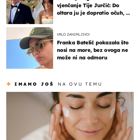
vjenčanje Tije Jurčić: Do
oltara ju je dopratio očuh, a
slavilo se uz Olivera i Rozgu
VRLO ZANIMLJIVO!
Franka Batelić pokazala što
nosi na more, bez ovoga ne
može ni na odmoru
IMAMO JOŠ
NA OVU TEMU
moda & ljepota