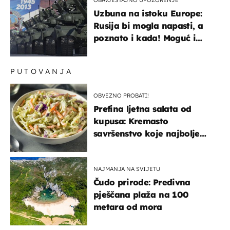
Uzbuna na istoku Europe:
Rusija bi mogla napasti, a
poznato i kada! Moguć i
kopneni upad u članicu
NATO-a
PUTOVANJA
OBVEZNO PROBATI!
Prefina ljetna salata od
kupusa: Kremasto
savršenstvo koje najbolje
paše uz pečeno meso
NAJMANJA NA SVIJETU
Čudo prirode: Predivna
pješčana plaža na 100
metara od mora