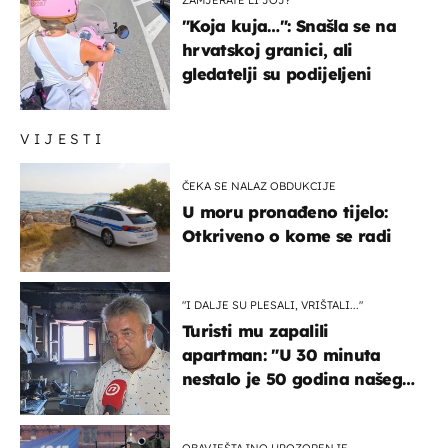
"Koja kuja…": Snašla se na
hrvatskoj granici, ali
gledatelji su podijeljeni
VIJESTI
ČEKA SE NALAZ OBDUKCIJE
U moru pronađeno tijelo:
Otkriveno o kome se radi
"I DALJE SU PLESALI, VRIŠTALI..."
Turisti mu zapalili
apartman: "U 30 minuta
nestalo je 50 godina našeg
života, supruga i ja ne
možemo oka sklopiti"
OBAVJEŠTAJNO UPOZORENJE