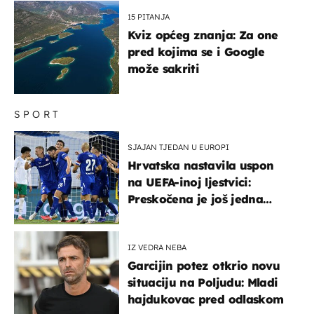
15 PITANJA
Kviz općeg znanja: Za one
pred kojima se i Google
može sakriti
SPORT
SJAJAN TJEDAN U EUROPI
Hrvatska nastavila uspon
na UEFA-inoj ljestvici:
Preskočena je još jedna
država
IZ VEDRA NEBA
Garcijin potez otkrio novu
situaciju na Poljudu: Mladi
hajdukovac pred odlaskom