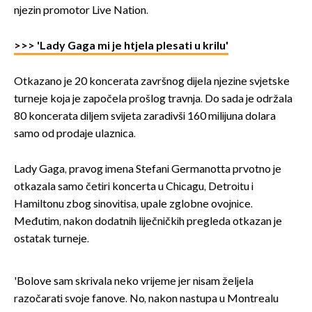
njezin promotor Live Nation.
>>> 'Lady Gaga mi je htjela plesati u krilu'
Otkazano je 20 koncerata završnog dijela njezine svjetske
turneje koja je započela prošlog travnja. Do sada je održala
80 koncerata diljem svijeta zaradivši 160 milijuna dolara
samo od prodaje ulaznica.
Lady Gaga, pravog imena Stefani Germanotta prvotno je
otkazala samo četiri koncerta u Chicagu, Detroitu i
Hamiltonu zbog sinovitisa, upale zglobne ovojnice.
Međutim, nakon dodatnih liječničkih pregleda otkazan je
ostatak turneje.
'Bolove sam skrivala neko vrijeme jer nisam željela
razočarati svoje fanove. No, nakon nastupa u Montrealu