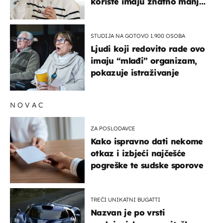
koriste imaju znatno manji
rizik od ovoga
STUDIJA NA GOTOVO 1.900 OSOBA
Ljudi koji redovito rade ovo
imaju “mlađi” organizam,
pokazuje istraživanje
NOVAC
ZA POSLODAVCE
Kako ispravno dati nekome
otkaz i izbjeći najčešće
pogreške te sudske sporove
TREĆI UNIKATNI BUGATTI
Nazvan je po vrsti