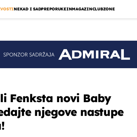
IVOSTI
NEKAD I SAD
PREPORUKE
INMAGAZIN
CLUBZONE
e li Fenksta novi Baby
dajte njegove nastupe
!