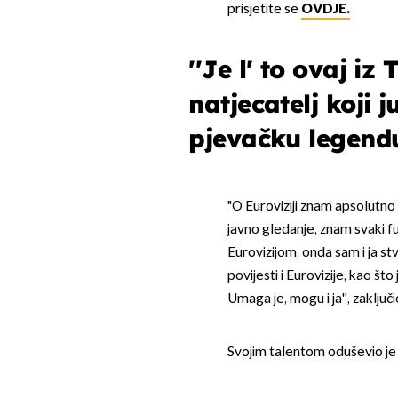
prisjetite se
OVDJE.
''Je l' to ovaj i
natjecatelj koji 
pjevačku legend
"O Euroviziji znam apsolutno 
javno gledanje, znam svaki fu
Eurovizijom, onda sam i ja st
povijesti i Eurovizije, kao št
Umaga je, mogu i ja'', zaključ
Svojim talentom oduševio je 