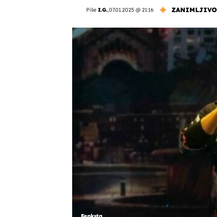
ZANIMLJIVO
Piše
I.G.
,
07.01.2025 @ 21:16
Fenksta