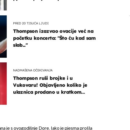
kotača
PRED 20 TISUĆA LJUDI
Thompson izazvao ovacije već na
početku koncerta: "Što ću kad sam
slab..."
NADMAŠENA OČEKIVANJA
Thompson ruši brojke i u
Vukovaru! Objavljeno koliko je
ulaznica prodano u kratkom
vremenu
rana je s ovogodišnje Dore. Iako je pjesma prošla