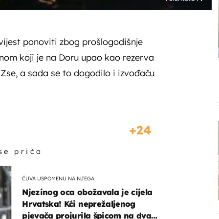
ovijest ponoviti zbog prošlogodišnje
gnom koji je na Doru upao kao rezerva
Zse, a sada se to dogodilo i izvođaču
24
 se priča
ČUVA USPOMENU NA NJEGA
Njezinog oca obožavala je cijela
Hrvatska! Kći neprežaljenog
pjevača projurila špicom na dva