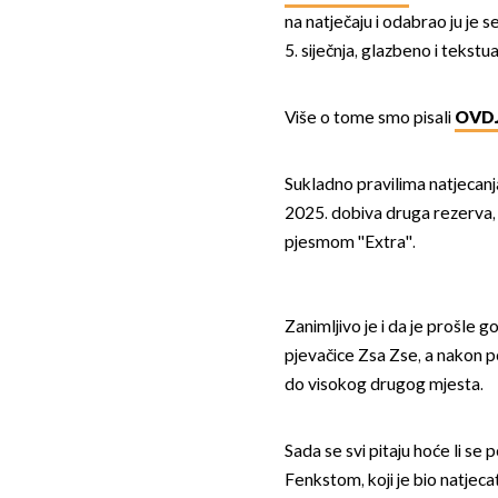
na natječaju i odabrao ju je 
5. siječnja, glazbeno i tekstu
Više o tome smo pisali
OVDJ
Sukladno pravilima natjecanj
2025. dobiva druga rezerva,
pjesmom ''Extra''.
Zanimljivo je i da je prošle
pjevačice Zsa Zse, a nakon 
do visokog drugog mjesta.
Sada se svi pitaju hoće li se p
Fenkstom, koji je bio natjec