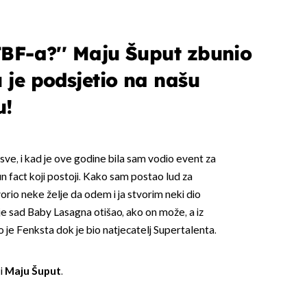
z TBF-a?'' Maju Šuput zbunio
ju je podsjetio na našu
u!
OMOGUĆI OBAVIJESTI
sve, i kad je ove godine bila sam vodio event za
n fact koji postoji. Kako sam postao lud za
vorio neke želje da odem i ja stvorim neki dio
o je sad Baby Lasagna otišao, ako on može, a iz
io je Fenksta dok je bio natjecatelj Supertalenta.
i
Maju Šuput
.