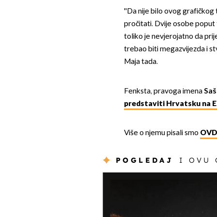
''Da nije bilo ovog grafičkog 
pročitati. Dvije osobe poput 
toliko je nevjerojatno da prij
trebao biti megazvijezda i st
Maja tada.
Fenksta, pravoga imena
Saš
predstaviti Hrvatsku na 
Više o njemu pisali smo
OVD
POGLEDAJ
I OVU