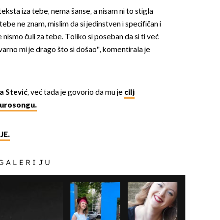
teksta iza tebe, nema šanse, a nisam ni to stigla
tebe ne znam, mislim da si jedinstven i specifičan i
e nismo čuli za tebe. Toliko si poseban da si ti već
varno mi je drago što si došao'', komentirala je
a Stević
, već tada je govorio da mu je
cilj
Eurosongu.
JE.
 GALERIJU