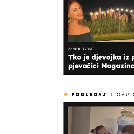
ZANIMLJIVOSTI
Tko je djevojka iz 
pjevačici Magazina
POGLEDAJ
I OVU