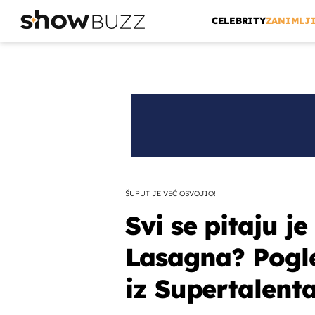
CELEBRITY
ZANIMLJ
ŠUPUT JE VEĆ OSVOJIO!
Svi se pitaju j
Lasagna? Pogle
iz Supertalenta