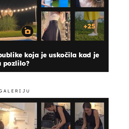
+
25
publike koja je uskočila kad je
 pozlilo?
 GALERIJU