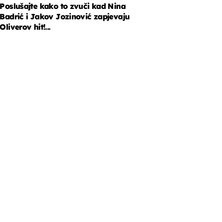
Poslušajte kako to zvuči kad Nina
Badrić i Jakov Jozinović zapjevaju
Oliverov hit!...