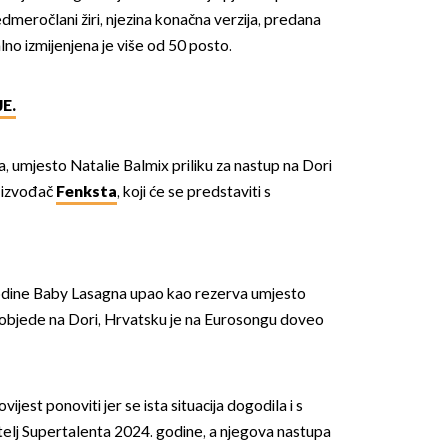
sedmeročlani žiri, njezina konačna verzija, predana
alno izmijenjena je više od 50 posto.
E.
a, umjesto Natalie Balmix priliku za nastup na Dori
 izvođač
Fenksta
, koji će se predstaviti s
 godine Baby Lasagna upao kao rezerva umjesto
pobjede na Dori, Hrvatsku je na Eurosongu doveo
ovijest ponoviti jer se ista situacija dogodila i s
atelj Supertalenta 2024. godine, a njegova nastupa