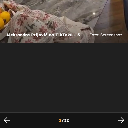
Aleksandra Prijović na TikToku - 3
Foto: Screenshot
2
/
32