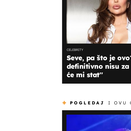
CELEBRITY
Seve, pa što je ovo
definitivno nisu za
će mi stat''
POGLEDAJ
I OVU