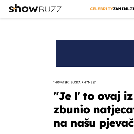
CELEBRITY
ZANIMLJ
''HRVATSKI BUSTA RHYMES!''
''Je l' to ovaj 
zbunio natjecat
na našu pjevač