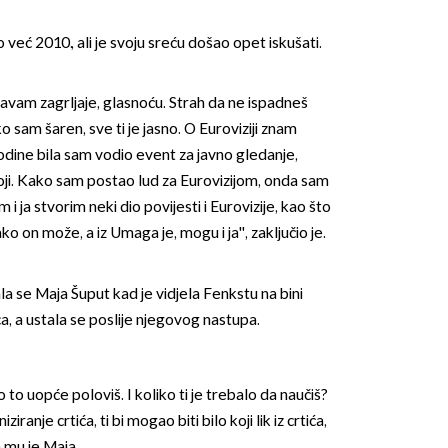
 već 2010., ali je svoju sreću došao opet iskušati.
žavam zagrljaje, glasnoću. Strah da ne ispadneš
ko sam šaren, sve ti je jasno. O Euroviziji znam
odine bila sam vodio event za javno gledanje,
toji. Kako sam postao lud za Eurovizijom, onda sam
 i ja stvorim neki dio povijesti i Eurovizije, kao što
o on može, a iz Umaga je, mogu i ja'', zaključio je.
itala se Maja Šuput kad je vidjela Fenkstu na bini
, a ustala se poslije njegovog nastupa.
 to uopće poloviš. I koliko ti je trebalo da naučiš?
ziranje crtića, ti bi mogao biti bilo koji lik iz crtića,
a mu je Maja.