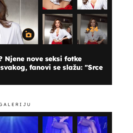
+
24
? Njene nove seksi fotke
 svakog, fanovi se slažu: ''Srce
 GALERIJU