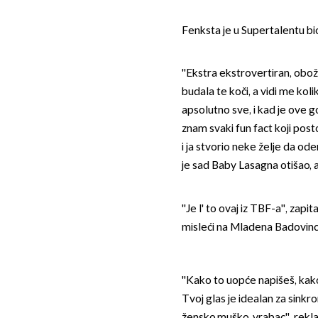
Fenksta je u Supertalentu bio
''Ekstra ekstrovertiran, obo
budala te koči, a vidi me koli
apsolutno sve, i kad je ove g
znam svaki fun fact koji pos
i ja stvorio neke želje da odem
je sad Baby Lasagna otišao, ak
''Je l' to ovaj iz TBF-a'', zap
misleći na Mladena Badovinca
''Kako to uopće napišeš, kako
Tvoj glas je idealan za sinkroni
žensko,muško, vrabac'', rekl