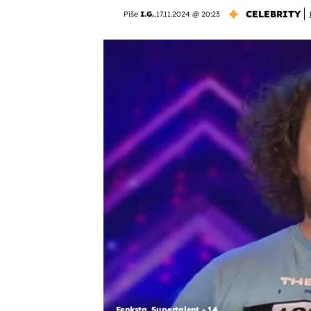
CELEBRITY
Piše
I.G.
,
17.11.2024 @ 20:23
Fenksta, Supertalent - 14