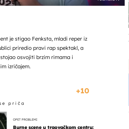
ent je stigao Fenksta, mladi reper iz
ublici priredio pravi rap spektakl, a
astojao osvojiti brzim rimama i
im izričajem.
10
 se priča
OPET PROBLEMI
Burne scene u trgovačkom centru: