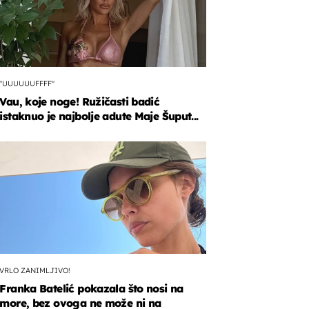
"UUUUUUFFFF"
Vau, koje noge! Ružičasti badić
istaknuo je najbolje adute Maje Šuput...
VRLO ZANIMLJIVO!
Franka Batelić pokazala što nosi na
more, bez ovoga ne može ni na