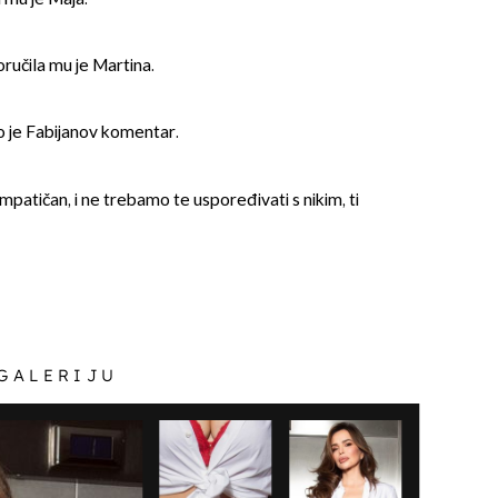
poručila mu je Martina.
io je Fabijanov komentar.
esimpatičan, i ne trebamo te uspoređivati s nikim, ti
OMOGUĆI OBAVIJESTI
.
 GALERIJU