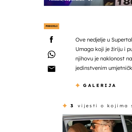
PODIJELI
Ove nedjelje u Supertal
Umaga koji je žiriju i p
njihovu je naklonost n
jedinstvenim umjetničk
GALERIJA
3
vijesti o kojima