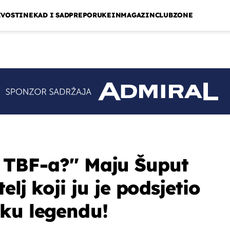
IVOSTI
NEKAD I SAD
PREPORUKE
INMAGAZIN
CLUBZONE
iz TBF-a?'' Maju Šuput
elj koji ju je podsjetio
ku legendu!