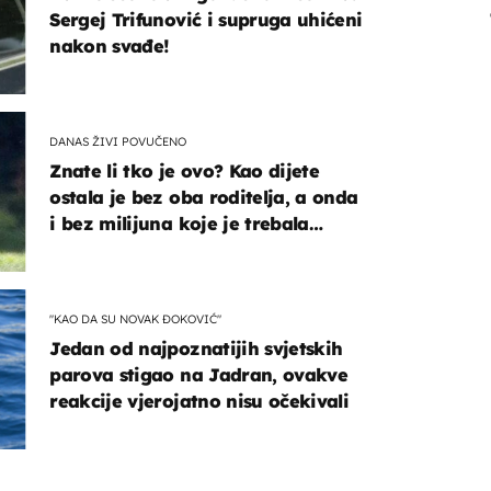
Sergej Trifunović i supruga uhićeni
nakon svađe!
DANAS ŽIVI POVUČENO
Znate li tko je ovo? Kao dijete
ostala je bez oba roditelja, a onda
i bez milijuna koje je trebala
naslijediti
"KAO DA SU NOVAK ĐOKOVIĆ"
Jedan od najpoznatijih svjetskih
parova stigao na Jadran, ovakve
reakcije vjerojatno nisu očekivali