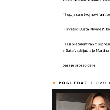
''Top, ja sam tvoj novi fan'', 
''Hrvatski Busta Rhymes'', b
''Ti si pretalentiran, ti si pr
si Saša'', zaključila je Martina
Saša je prošao dalje.
POGLEDAJ
I OVU