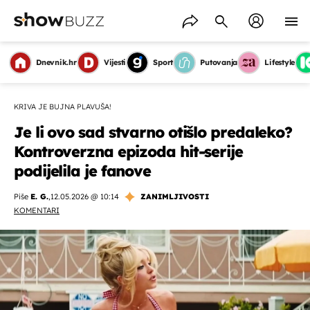
Dnevnik.hr
Vijesti
Sport
Putovanja
Lifestyle
KRIVA JE BUJNA PLAVUŠA!
Je li ovo sad stvarno otišlo predaleko?
Kontroverzna epizoda hit-serije
podijelila je fanove
Piše
E. G.
,
12.05.2026 @ 10:14
ZANIMLJIVOSTI
KOMENTARI
OMOGUĆI OBAVIJESTI