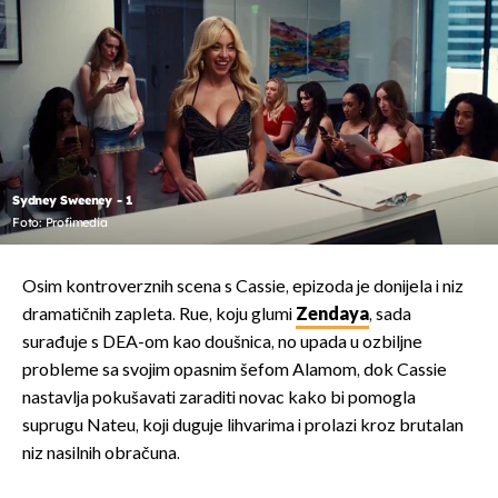
Sydney Sweeney - 1
Foto: Profimedia
Osim kontroverznih scena s Cassie, epizoda je donijela i niz
dramatičnih zapleta. Rue, koju glumi
Zendaya
, sada
surađuje s DEA-om kao doušnica, no upada u ozbiljne
probleme sa svojim opasnim šefom Alamom, dok Cassie
nastavlja pokušavati zaraditi novac kako bi pomogla
suprugu Nateu, koji duguje lihvarima i prolazi kroz brutalan
niz nasilnih obračuna.