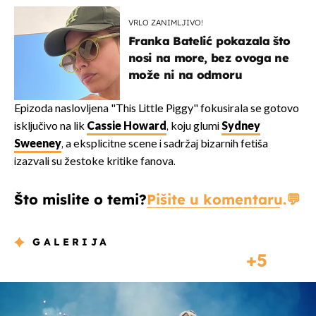
VRLO ZANIMLJIVO!
Franka Batelić pokazala što
nosi na more, bez ovoga ne
može ni na odmoru
Epizoda naslovljena "This Little Piggy" fokusirala se gotovo
isključivo na lik
Cassie Howard
, koju glumi
Sydney
Sweeney
, a eksplicitne scene i sadržaj bizarnih fetiša
izazvali su žestoke kritike fanova.
Što mislite o temi?
Pišite u komentaru.
GALERIJA
5