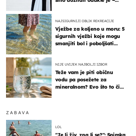
smo doznati odakle je –
košta samo 18 eura
NAJSIGURNIJI OBLIK REKREACIJE
Vježbe za koljeno u moru: 5
sigurnih vježbi koje mogu
smanjiti bol i poboljšati
pokretljivost
NIJE UVIJEK NAJBOLJI IZBOR
Teže vam je piti običnu
vodu pa posežete za
mineralnom? Evo što to čini
organizmu
ZABAVA
LOL
"Je li živ, zna li se?": Snimka