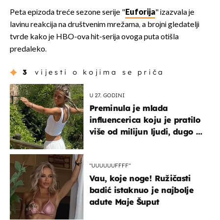
Peta epizoda treće sezone serije "
Euforija
" izazvala je
lavinu reakcija na društvenim mrežama, a brojni gledatelji
tvrde kako je HBO-ova hit-serija ovoga puta otišla
predaleko.
3
vijesti o kojima se priča
U 27. GODINI
Preminula je mlada
influencerica koju je pratilo
više od milijun ljudi, dugo se
borila s opakom bolešću
"UUUUUUFFFF"
Vau, koje noge! Ružičasti
badić istaknuo je najbolje
adute Maje Šuput