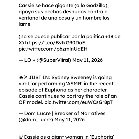
Cassie se hace gigante (a lo Godzilla),
apoya sus pechos desnudos contra el
ventanal de una casa y un hombre los
lame
(no se puede publicar por la política +18 de
X)
https://t.co/BvlxG90DoE
pic.twitter.com/p6zmlnUdEH
— LO + (@SuperViiral)
May 11, 2026
🔥🚨JUST IN: Sydney Sweeney is going
viral for performing ‘ASMR’ in the recent
episode of Euphoria as her character
Cassie continues to portray the role of an
OF model.
pic.twitter.com/euWCsGr8pT
— Dom Lucre | Breaker of Narratives
(@dom_lucre)
May 11, 2026
🚨Cassie as a giant woman in ‘Euphoria’