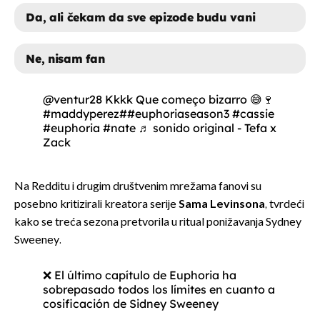
Da, ali čekam da sve epizode budu vani
Ne, nisam fan
DA, SVAKU EPIZODU
@ventur28
Kkkk Que começo bizarro 😅🍷
#maddyperez
#
#euphoriaseason3
#cassie
DA, ALI ČEKAM DA SVE EPIZODE
#euphoria
#nate
♬ sonido original - Tefa x
Zack
BUDU VANI
NE, NISAM FAN
Na Redditu i drugim društvenim mrežama fanovi su
posebno kritizirali kreatora serije
Sama Levinsona
, tvrdeći
kako se treća sezona pretvorila u ritual ponižavanja Sydney
Sweeney.
❌ El último capítulo de Euphoria ha
sobrepasado todos los límites en cuanto a
cosificación de Sidney Sweeney