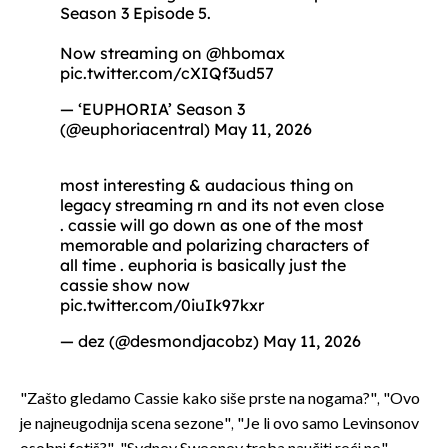
Season 3 Episode 5.
Now streaming on
@hbomax
pic.twitter.com/cXIQf3ud57
— ‘EUPHORIA’ Season 3
(@euphoriacentral)
May 11, 2026
most interesting & audacious thing on
legacy streaming rn and its not even close
. cassie will go down as one of the most
memorable and polarizing characters of
all time . euphoria is basically just the
cassie show now
pic.twitter.com/0iuIk97kxr
— dez (@desmondjacobz)
May 11, 2026
"Zašto gledamo Cassie kako siše prste na nogama?", "Ovo
je najneugodnija scena sezone", "Je li ovo samo Levinsonov