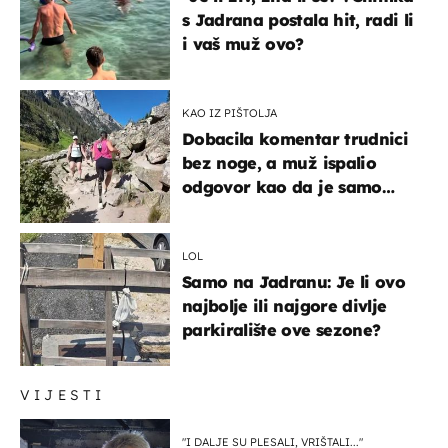
s Jadrana postala hit, radi li
i vaš muž ovo?
KAO IZ PIŠTOLJA
Dobacila komentar trudnici
bez noge, a muž ispalio
odgovor kao da je samo
čekao…
LOL
Samo na Jadranu: Je li ovo
najbolje ili najgore divlje
parkiralište ove sezone?
VIJESTI
"I DALJE SU PLESALI, VRIŠTALI..."