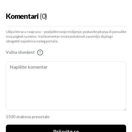
Komentari
(0)
Uključite se u raspravu – podijelite svoje mišljenje, postavite pitanja ili ponudite
svoj pogled na temu. Vaš komentar može potaknuti zanimljiv dijalog i
obogatiti zajednicu našeg portala.
Važna obavijest
!
1500 znakova preostalo