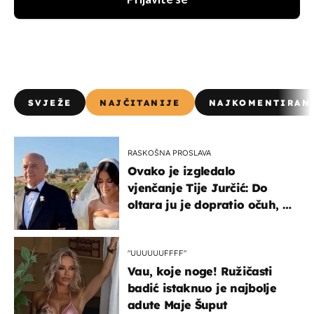
Prijavite se
SVJEŽE
NAJČITANIJE
NAJKOMENTIRAN
RASKOŠNA PROSLAVA
Ovako je izgledalo
vjenčanje Tije Jurčić: Do
oltara ju je dopratio očuh, a
slavilo se uz Olivera i Rozgu
"UUUUUUFFFF"
Vau, koje noge! Ružičasti
badić istaknuo je najbolje
adute Maje Šuput