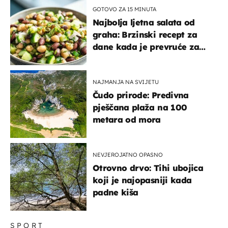
GOTOVO ZA 15 MINUTA
Najbolja ljetna salata od
graha: Brzinski recept za
dane kada je prevruće za
kuhanje
NAJMANJA NA SVIJETU
Čudo prirode: Predivna
pješčana plaža na 100
metara od mora
NEVJEROJATNO OPASNO
Otrovno drvo: Tihi ubojica
koji je najopasniji kada
padne kiša
SPORT