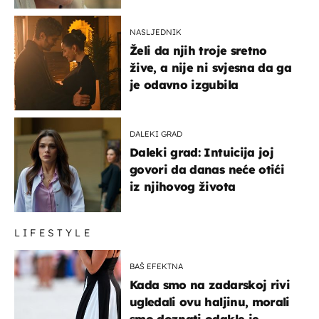
NASLJEDNIK
Želi da njih troje sretno
žive, a nije ni svjesna da ga
je odavno izgubila
DALEKI GRAD
Daleki grad: Intuicija joj
govori da danas neće otići
iz njihovog života
LIFESTYLE
BAŠ EFEKTNA
Kada smo na zadarskoj rivi
ugledali ovu haljinu, morali