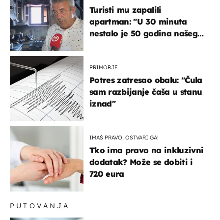
Turisti mu zapalili
apartman: "U 30 minuta
nestalo je 50 godina našeg
života, supruga i ja ne
možemo oka sklopiti"
PRIMORJE
Potres zatresao obalu: "Čula
sam razbijanje čaša u stanu
iznad"
IMAŠ PRAVO, OSTVARI GA!
Tko ima pravo na inkluzivni
dodatak? Može se dobiti i
720 eura
PUTOVANJA