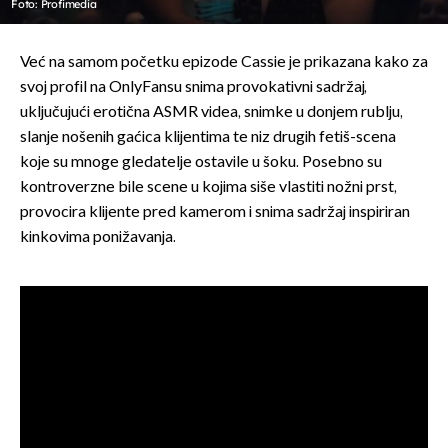
Foto: Profimedia
Već na samom početku epizode Cassie je prikazana kako za
svoj profil na OnlyFansu snima provokativni sadržaj,
uključujući erotična ASMR videa, snimke u donjem rublju,
slanje nošenih gaćica klijentima te niz drugih fetiš-scena
koje su mnoge gledatelje ostavile u šoku. Posebno su
kontroverzne bile scene u kojima siše vlastiti nožni prst,
provocira klijente pred kamerom i snima sadržaj inspiriran
kinkovima ponižavanja.