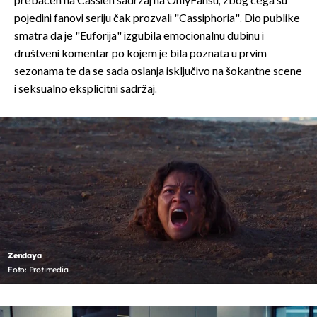
prebačen na Cassien sadržaj na OnlyFansu, zbog čega su
pojedini fanovi seriju čak prozvali "Cassiphoria". Dio publike
smatra da je "Euforija" izgubila emocionalnu dubinu i
društveni komentar po kojem je bila poznata u prvim
sezonama te da se sada oslanja isključivo na šokantne scene
i seksualno eksplicitni sadržaj.
Zendaya
Foto: Profimedia