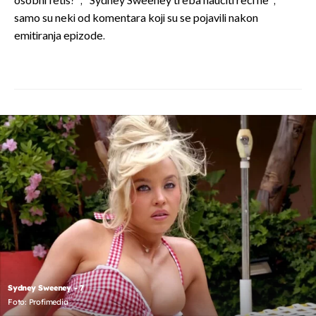
osobni fetiš?", "Sydney Sweeney treba naučiti reći ne",
samo su neki od komentara koji su se pojavili nakon
emitiranja epizode.
Sydney Sweeney - 7
Foto: Profimedia