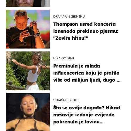
DRAMA U ŠIBENIKU
Thompson usred koncerta
iznenada prekinuo pjesmu:
"Zovite hitnu!"
U 27. GODINI
Preminula je mlada
influencerica koju je pratilo
više od milijun ljudi, dugo se
borila s opakom bolešću
STRAŠNE SLIKE
Što se ovdje događa? Nikad
mršavije izdanje zvijezde
pokrenulo je lavinu
zabrinutih komentara