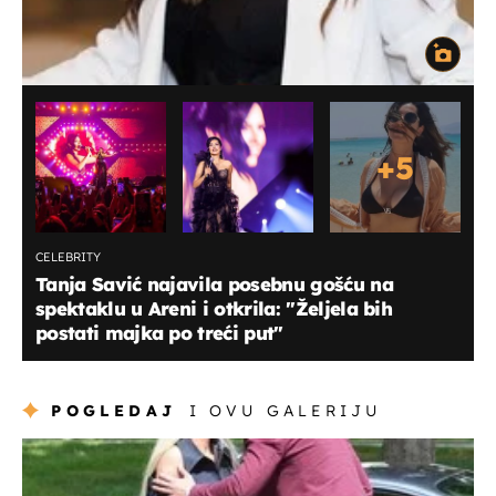
+
5
CELEBRITY
Tanja Savić najavila posebnu gošću na
spektaklu u Areni i otkrila: "Željela bih
postati majka po treći put"
POGLEDAJ
I OVU GALERIJU