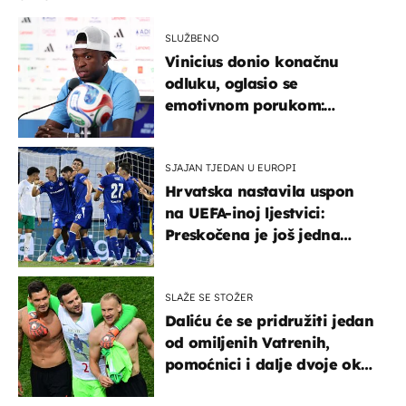
SLUŽBENO
Vinicius donio konačnu
odluku, oglasio se
emotivnom porukom:
"Hvala vam svima"
SJAJAN TJEDAN U EUROPI
Hrvatska nastavila uspon
na UEFA-inoj ljestvici:
Preskočena je još jedna
država
SLAŽE SE STOŽER
Daliću će se pridružiti jedan
od omiljenih Vatrenih,
pomoćnici i dalje dvoje oko
ponude