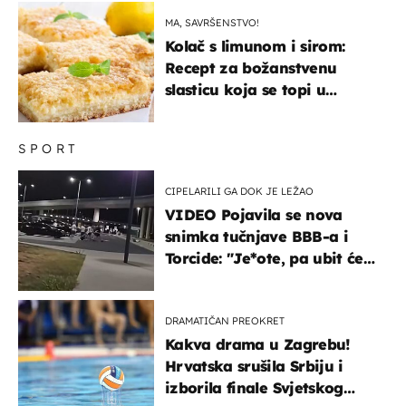
MA, SAVRŠENSTVO!
Kolač s limunom i sirom:
Recept za božanstvenu
slasticu koja se topi u
ustima
SPORT
CIPELARILI GA DOK JE LEŽAO
VIDEO Pojavila se nova
snimka tučnjave BBB-a i
Torcide: "Je*ote, pa ubit će
ga!"
DRAMATIČAN PREOKRET
Kakva drama u Zagrebu!
Hrvatska srušila Srbiju i
izborila finale Svjetskog