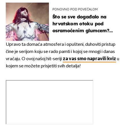
PONOVNO POD POVEĆALOM
Što se sve događalo na
hrvatskom otoku pod
osramoćenim glumcem?
Bizarni prizori i danas
izazivaju nevjericu
Upravo ta domaća atmosfera i opušteni, duhoviti pristup
čine je serijom koju se rado pamti i kojoj se mnogi i danas
vraćaju. O ovoj našoj hit-seriji
za vas smo napravili kviz
u
kojem se možete prisjetiti svih detalja!