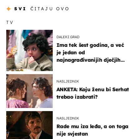
SVI
ČITAJU OVO
TV
DALEKI GRAD
Ima tek šest godina, a već
je jedan od
najnagrađivanijih dječjih
glumaca
NASLJEDNIK
ANKETA: Koju ženu bi Serhat
trebao izabrati?
NASLJEDNIK
Rade mu iza leđa, a on toga
nije svjestan