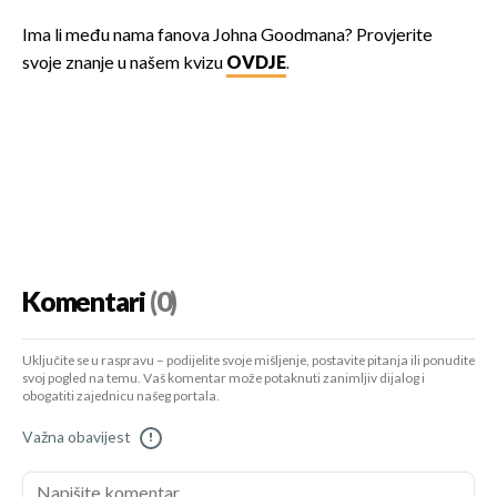
Ima li među nama fanova Johna Goodmana? Provjerite
svoje znanje u našem kvizu
OVDJE
.
Komentari
(0)
Uključite se u raspravu – podijelite svoje mišljenje, postavite pitanja ili ponudite
svoj pogled na temu. Vaš komentar može potaknuti zanimljiv dijalog i
obogatiti zajednicu našeg portala.
Važna obavijest
!