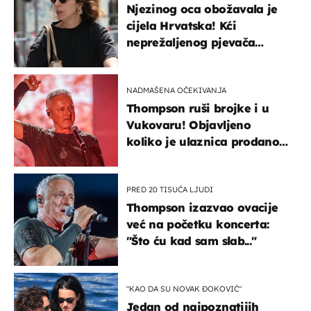
Njezinog oca obožavala je
cijela Hrvatska! Kći
neprežaljenog pjevača
projurila špicom na dva
kotača
NADMAŠENA OČEKIVANJA
Thompson ruši brojke i u
Vukovaru! Objavljeno
koliko je ulaznica prodano
u kratkom vremenu
PRED 20 TISUĆA LJUDI
Thompson izazvao ovacije
već na početku koncerta:
"Što ću kad sam slab..."
"KAO DA SU NOVAK ĐOKOVIĆ"
Jedan od najpoznatijih