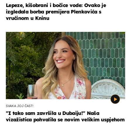
Lepeze, kišobrani i bočice vode: Ovako je
izgledala borba premijera Plenkovića s
vrućinom u Kninu
SVAKA JOJ ČAST!
"I tako sam završila u Dubaiju!" Naša
vizažistica pohvalila se novim velikim uspjehom