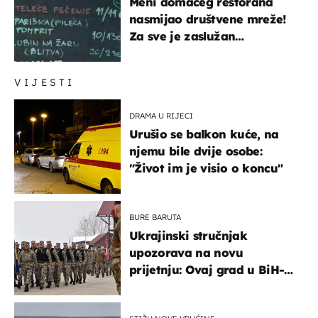
Meni domaćeg restorana
nasmijao društvene mreže!
Za sve je zaslužan
urnebesan naziv jela
VIJESTI
DRAMA U RIJECI
Urušio se balkon kuće, na
njemu bile dvije osobe:
"Život im je visio o koncu"
BURE BARUTA
Ukrajinski stručnjak
upozorava na novu
prijetnju: Ovaj grad u BiH-u
bi mogao biti žarište