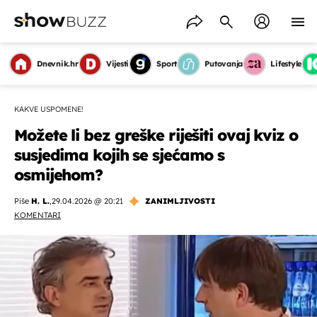
Dnevnik.hr
Vijesti
Sport
Putovanja
Lifestyle
KAKVE USPOMENE!
Možete li bez greške riješiti ovaj kviz o
susjedima kojih se sjećamo s
osmijehom?
Piše
H. L.
,
29.04.2026 @ 20:21
ZANIMLJIVOSTI
KOMENTARI
OMOGUĆI OBAVIJESTI