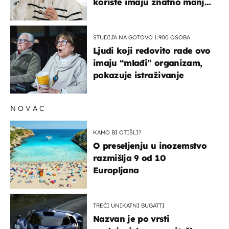
koriste imaju znatno manji
rizik od ovoga
STUDIJA NA GOTOVO 1.900 OSOBA
Ljudi koji redovito rade ovo
imaju “mlađi” organizam,
pokazuje istraživanje
NOVAC
KAMO BI OTIŠLI?
O preseljenju u inozemstvo
razmišlja 9 od 10
Europljana
TREĆI UNIKATNI BUGATTI
Nazvan je po vrsti