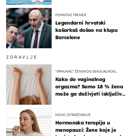
prvenstva
POMOĆNI TRENER
Legendarni hrvatski
košarkaš došao na klupu
Barcelone
ZDRAVLJE
"VRHUNAC" ŽENSKOG SEKSUALNOG
ISKUSTVA
Kako do vaginalnog
orgazma? Samo 18 % žena
može ga doživjeti isključivo
na ovaj način
NOVO ISTRAŽIVANJE
Hormonska terapija u
menopauzi: Žene koje je