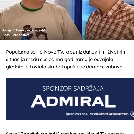
Serija ''Zauvijek susjedi''
Foto: Screenshot
Popularna serija Nove TV, kroz niz duhovitih i životnih
situacija među susjedima godinama je osvajala
gledatelje i ostala simbol opuštene domaće zabave.