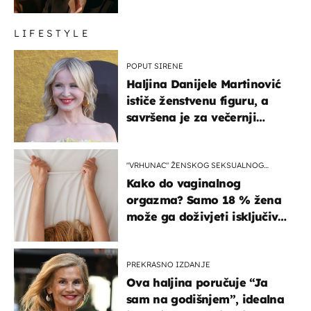
LIFESTYLE
POPUT SIRENE
Haljina Danijele Martinović
ističe ženstvenu figuru, a
savršena je za večernji
izlazak na moru
"VRHUNAC" ŽENSKOG SEKSUALNOG
ISKUSTVA
Kako do vaginalnog
orgazma? Samo 18 % žena
može ga doživjeti isključivo
na ovaj način
PREKRASNO IZDANJE
Ova haljina poručuje “Ja
sam na godišnjem”, idealna