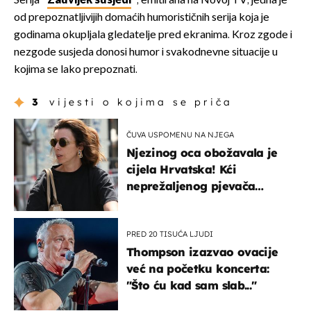
Serija ''
Zauvijek susjedi
'', emitirana na Novoj TV, jedna je
od prepoznatljivijih domaćih humorističnih serija koja je
godinama okupljala gledatelje pred ekranima. Kroz zgode i
nezgode susjeda donosi humor i svakodnevne situacije u
kojima se lako prepoznati.
3
vijesti o kojima se priča
ČUVA USPOMENU NA NJEGA
Njezinog oca obožavala je
cijela Hrvatska! Kći
neprežaljenog pjevača
projurila špicom na dva
kotača
PRED 20 TISUĆA LJUDI
Thompson izazvao ovacije
već na početku koncerta:
"Što ću kad sam slab..."