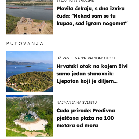
STIŽU NOVE VRUĆINE
Plovila čekaju, s dna izviru
čuda: "Nekad sam se tu
kupao, sad igram nogomet"
PUTOVANJA
UŽIVANJE NA "PRIVATNOM" OTOKU
Hrvatski otok na kojem živi
samo jedan stanovnik:
Ljepotan koji je diljem
svijeta poznat po svojem
"bijelom zlatu"
NAJMANJA NA SVIJETU
Čudo prirode: Predivna
pješčana plaža na 100
metara od mora