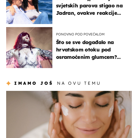
svjetskih parova stigao na
Jadran, ovakve reakcije
vjerojatno nisu očekivali
PONOVNO POD POVEĆALOM
Što se sve događalo na
hrvatskom otoku pod
osramoćenim glumcem?
Bizarni prizori i danas
izazivaju nevjericu
IMAMO JOŠ
NA OVU TEMU
moda & ljepota