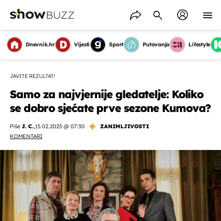
Dnevnik.hr
Vijesti
Sport
Putovanja
Lifestyle
JAVITE REZULTAT!
Samo za najvjernije gledatelje: Koliko
se dobro sjećate prve sezone Kumova?
Piše
J. C.
,
15.02.2025 @ 07:30
ZANIMLJIVOSTI
KOMENTARI
OMOGUĆI OBAVIJESTI