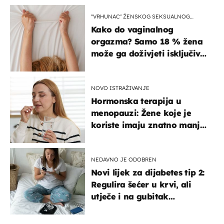
"VRHUNAC" ŽENSKOG SEKSUALNOG
ISKUSTVA
Kako do vaginalnog
orgazma? Samo 18 % žena
može ga doživjeti isključivo
na ovaj način
NOVO ISTRAŽIVANJE
Hormonska terapija u
menopauzi: Žene koje je
koriste imaju znatno manji
rizik od ovoga
NEDAVNO JE ODOBREN
Novi lijek za dijabetes tip 2:
Regulira šećer u krvi, ali
utječe i na gubitak
kilograma! Evo tko ga smije
uzimati i koje su nuspojave