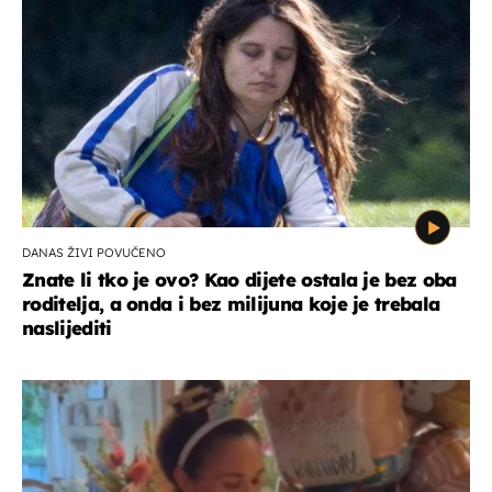
DANAS ŽIVI POVUČENO
Znate li tko je ovo? Kao dijete ostala je bez oba
roditelja, a onda i bez milijuna koje je trebala
naslijediti