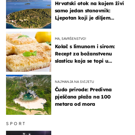
Hrvatski otok na kojem živi
samo jedan stanovnik:
Ljepotan koji je diljem
svijeta poznat po svojem
"bijelom zlatu"
MA, SAVRŠENSTVO!
Kolač s limunom i sirom:
Recept za božanstvenu
slasticu koja se topi u
ustima
NAJMANJA NA SVIJETU
Čudo prirode: Predivna
pješčana plaža na 100
metara od mora
SPORT