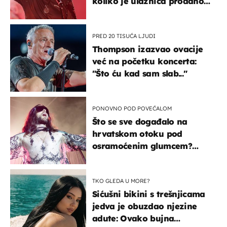
koliko je ulaznica prodano
u kratkom vremenu
PRED 20 TISUĆA LJUDI
Thompson izazvao ovacije
već na početku koncerta:
"Što ću kad sam slab..."
PONOVNO POD POVEĆALOM
Što se sve događalo na
hrvatskom otoku pod
osramoćenim glumcem?
Bizarni prizori i danas
izazivaju nevjericu
TKO GLEDA U MORE?
Sićušni bikini s trešnjicama
jedva je obuzdao njezine
adute: Ovako bujna