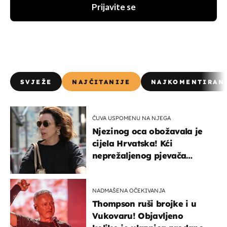
Prijavite se
SVJEŽE
NAJČITANIJE
NAJKOMENTIRAN
ČUVA USPOMENU NA NJEGA
Njezinog oca obožavala je
cijela Hrvatska! Kći
neprežaljenog pjevača
projurila špicom na dva
kotača
NADMAŠENA OČEKIVANJA
Thompson ruši brojke i u
Vukovaru! Objavljeno