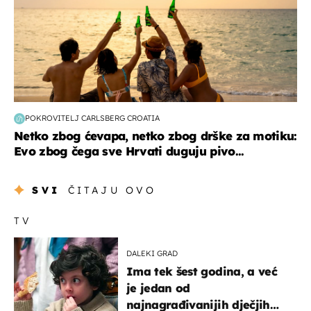
POKROVITELJ CARLSBERG CROATIA
Netko zbog ćevapa, netko zbog drške za motiku:
Evo zbog čega sve Hrvati duguju pivo...
SVI
ČITAJU OVO
TV
DALEKI GRAD
Ima tek šest godina, a već
je jedan od
najnagrađivanijih dječjih