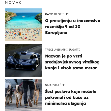
NOVAC
KAMO BI OTIŠLI?
O preseljenju u inozemstvo
razmišlja 9 od 10
Europljana
TREĆI UNIKATNI BUGATTI
Nazvan je po vrsti
srednjovjekovnog viteškog
konja i visok samo metar
SAM SVOJ ŠEF
Šest poslova koje možete
pokrenuti od kuće uz
minimalna ulaganja