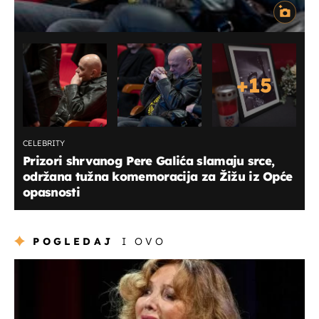
+
15
CELEBRITY
Prizori shrvanog Pere Galića slamaju srce,
održana tužna komemoracija za Žižu iz Opće
opasnosti
POGLEDAJ
I OVO