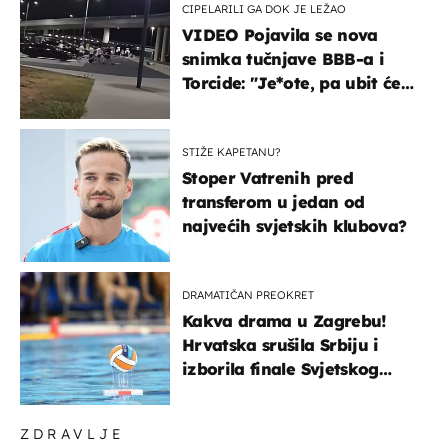
CIPELARILI GA DOK JE LEŽAO
VIDEO Pojavila se nova
snimka tučnjave BBB-a i
Torcide: "Je*ote, pa ubit će
ga!"
STIŽE KAPETANU?
Stoper Vatrenih pred
transferom u jedan od
najvećih svjetskih klubova?
DRAMATIČAN PREOKRET
Kakva drama u Zagrebu!
Hrvatska srušila Srbiju i
izborila finale Svjetskog
prvenstva
ZDRAVLJE