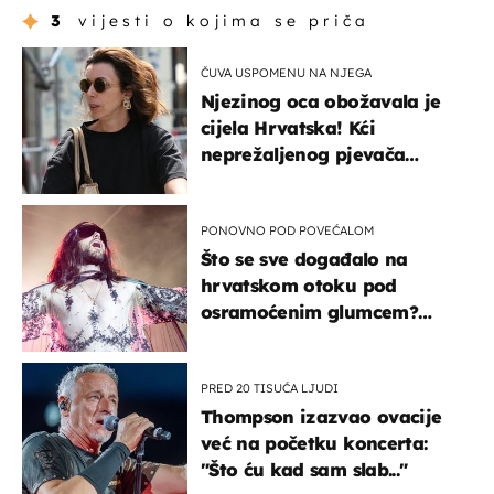
3
vijesti o kojima se priča
ČUVA USPOMENU NA NJEGA
Njezinog oca obožavala je
cijela Hrvatska! Kći
neprežaljenog pjevača
projurila špicom na dva
kotača
PONOVNO POD POVEĆALOM
Što se sve događalo na
hrvatskom otoku pod
osramoćenim glumcem?
Bizarni prizori i danas
izazivaju nevjericu
PRED 20 TISUĆA LJUDI
Thompson izazvao ovacije
već na početku koncerta:
"Što ću kad sam slab..."