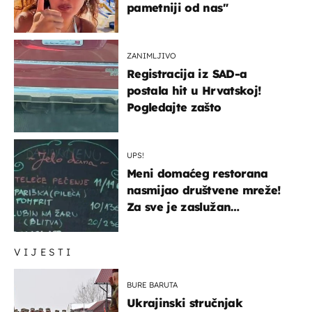
pametniji od nas"
ZANIMLJIVO
Registracija iz SAD-a
postala hit u Hrvatskoj!
Pogledajte zašto
UPS!
Meni domaćeg restorana
nasmijao društvene mreže!
Za sve je zaslužan
urnebesan naziv jela
VIJESTI
BURE BARUTA
Ukrajinski stručnjak