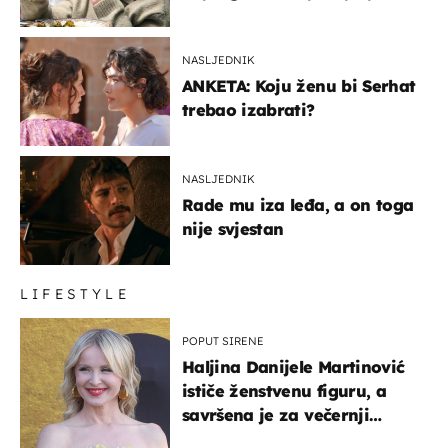
glumaca
NASLJEDNIK
ANKETA: Koju ženu bi Serhat
trebao izabrati?
NASLJEDNIK
Rade mu iza leđa, a on toga
nije svjestan
LIFESTYLE
POPUT SIRENE
Haljina Danijele Martinović
ističe ženstvenu figuru, a
savršena je za večernji
izlazak na moru