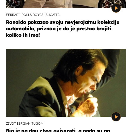
FERRARI, ROLLS ROYCE, BUGATTI...
Ronaldo pokazao svoju nevjerojatnu kolekciju
automobila, priznao je da je prestao brojiti
koliko ih ima!
ŽIVOT ISPISAN TUGOM
Bio je na dnu zbog ovisnosti, a onda su ga