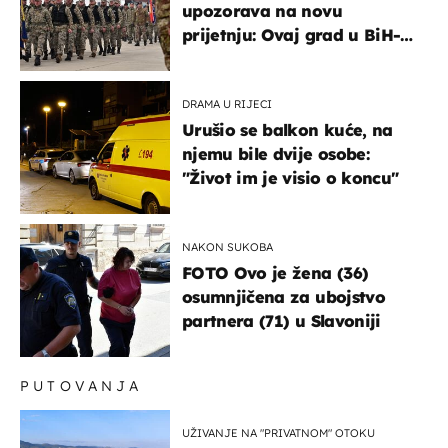
upozorava na novu
prijetnju: Ovaj grad u BiH-u
bi mogao biti žarište
DRAMA U RIJECI
Urušio se balkon kuće, na
njemu bile dvije osobe:
"Život im je visio o koncu"
NAKON SUKOBA
FOTO Ovo je žena (36)
osumnjičena za ubojstvo
partnera (71) u Slavoniji
PUTOVANJA
UŽIVANJE NA "PRIVATNOM" OTOKU