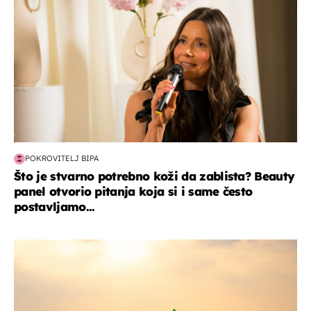
POKROVITELJ BIPA
Što je stvarno potrebno koži da zablista? Beauty
panel otvorio pitanja koja si i same često
postavljamo...
zanimljivosti