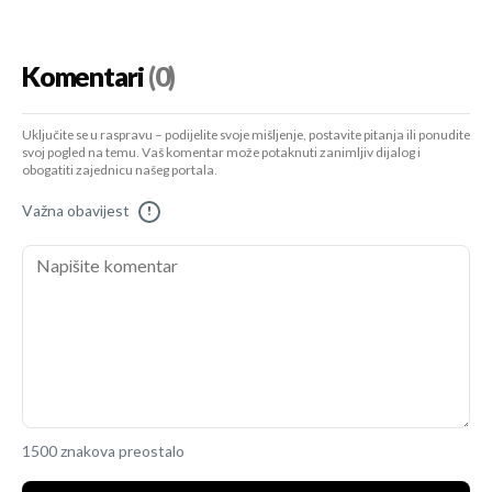
Komentari
(0)
Uključite se u raspravu – podijelite svoje mišljenje, postavite pitanja ili ponudite
svoj pogled na temu. Vaš komentar može potaknuti zanimljiv dijalog i
obogatiti zajednicu našeg portala.
Važna obavijest
!
1500 znakova preostalo