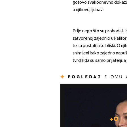
gotovo svakodnevno dokazuju d
o njihovoj ljubavi.
Prije nego što su prohodali, 
zatvorenoj zajednici u kalifo
te su postali jako bliski. O n
snimljeni kako zajedno napuš
tvrdili da su samo prijatelji,
POGLEDAJ
I OVU
+
0