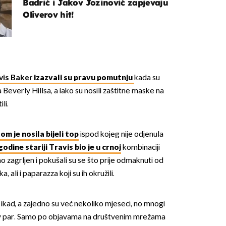
Badrić i Jakov Jozinović zapjevaju
Oliverov hit!
vis Baker
izazvali su pravu pomutnju
kada su
 Beverly Hillsa, a iako su nosili zaštitne maske na
OMOGUĆI OBAVIJESTI
li.
m je nosila bijeli top
ispod kojeg nije odjenula
godine stariji Travis bio je u crnoj
kombinaciji
o zagrljen i pokušali su se što prije odmaknuti od
, ali i paparazza koji su ih okružili.
o ikad, a zajedno su već nekoliko mjeseci, no mnogi
iv par. Samo po objavama na društvenim mrežama