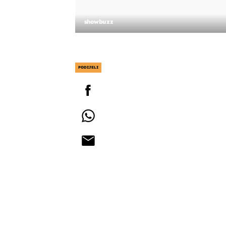
showbuzz
PODIJELI