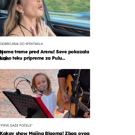
ODBROJAVA DO SPEKTAKLA
Nema treme pred Arenu! Seve pokazala
ey
kako teku pripreme za Pulu...
hian
i
li
,
"PRVE GAŽE POČELE"
Kakav show Majina Blooma! Zbog ovog