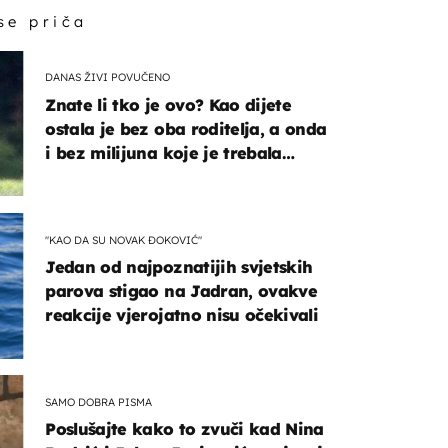
 se priča
DANAS ŽIVI POVUČENO
Znate li tko je ovo? Kao dijete
ostala je bez oba roditelja, a onda
i bez milijuna koje je trebala
naslijediti
"KAO DA SU NOVAK ĐOKOVIĆ"
Jedan od najpoznatijih svjetskih
parova stigao na Jadran, ovakve
reakcije vjerojatno nisu očekivali
SAMO DOBRA PISMA
Poslušajte kako to zvuči kad Nina