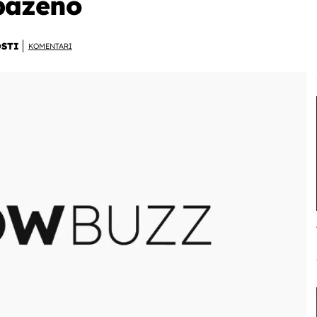
paženo
STI
KOMENTARI