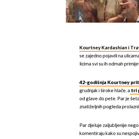
Kourtney Kardashian i Tra
se zajedno pojavili na ulicama
licima svi su ih odmah primijeti
42-godišnja Kourtney prito
grudnjak i široke hlače, a
tri 
od glave do pete. Par je šeta
znatiželjnih pogleda prolaznika
Par djeluje zaljubljenije neg
komentiraju kako su nespoj