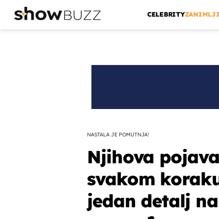
CELEBRITY
ZANIMLJ
NASTALA JE POMUTNJA!
Njihova pojava
svakom koraku,
jedan detalj n