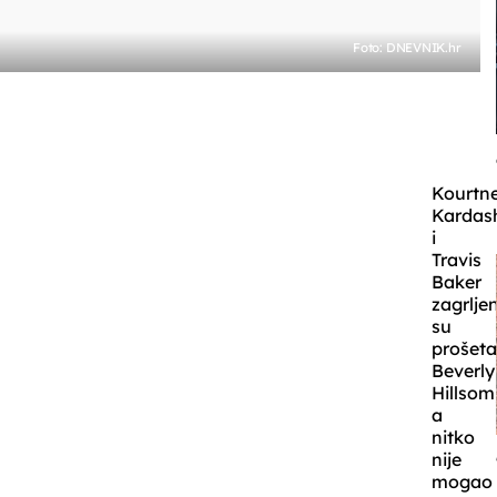
Foto: DNEVNIK.hr
Kourtn
Kardas
i
Travis
Baker
zagrljen
su
prošeta
Beverly
Hillsom
a
nitko
nije
mogao