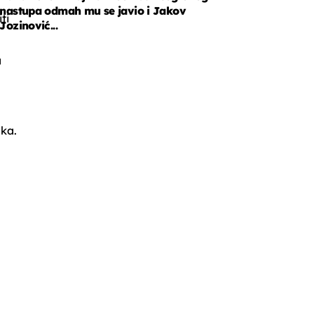
nastupa odmah mu se javio i Jakov
iti
Jozinović...
a
ka.