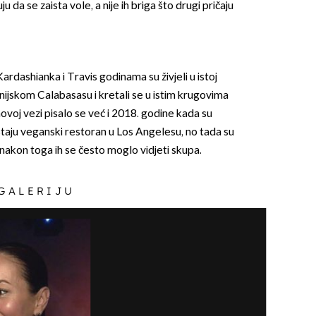
a se zaista vole, a nije ih briga što drugi pričaju
Kardashianka i Travis godinama su živjeli u istoj
rnijskom Calabasasu i kretali se u istim krugovima
jihovoj vezi pisalo se već i 2018. godine kada su
taju veganski restoran u Los Angelesu, no tada su
 a nakon toga ih se često moglo vidjeti skupa.
 GALERIJU