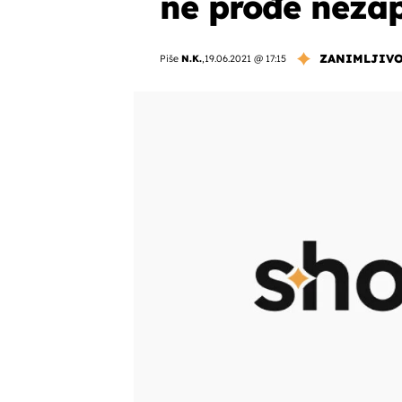
ne prođe neza
ZANIMLJIVO
Piše
N.K.
,
19.06.2021 @ 17:15