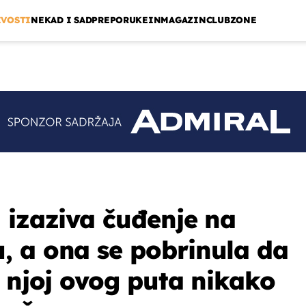
IVOSTI
NEKAD I SAD
PREPORUKE
INMAGAZIN
CLUBZONE
 izaziva čuđenje na
 a ona se pobrinula da
a njoj ovog puta nikako