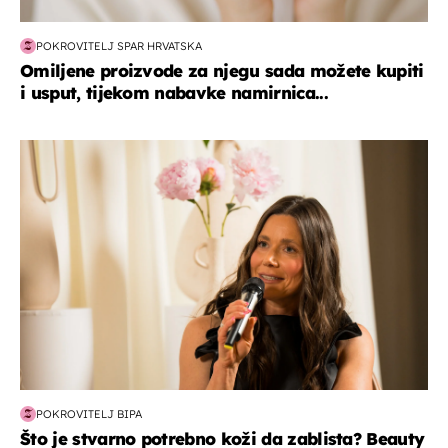
POKROVITELJ SPAR HRVATSKA
Omiljene proizvode za njegu sada možete kupiti
i usput, tijekom nabavke namirnica...
moda & ljepota
POKROVITELJ BIPA
Što je stvarno potrebno koži da zablista? Beauty