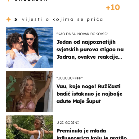
10
3
vijesti o kojima se priča
"KAO DA SU NOVAK ĐOKOVIĆ"
Jedan od najpoznatijih
svjetskih parova stigao na
Jadran, ovakve reakcije
vjerojatno nisu očekivali
"UUUUUUFFFF"
Vau, koje noge! Ružičasti
badić istaknuo je najbolje
adute Maje Šuput
U 27. GODINI
Preminula je mlada
influencerica koju je pratilo