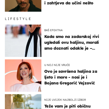
i zahtjeva da učini nešto
LIFESTYLE
BAŠ EFEKTNA
Kada smo na zadarskoj rivi
ugledali ovu haljinu, morali
smo doznati odakle je –
košta samo 18 eura
U NOJ NIJE VRUĆE
Ovo je savršena haljina za
ljeto i more - nosi je i
Bojana Gregorić Vejzović
NIJE UVIJEK NAJBOLJI IZBOR
Teže vam je piti običnu