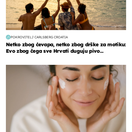
POKROVITELJ CARLSBERG CROATIA
Netko zbog ćevapa, netko zbog drške za motiku:
Evo zbog čega sve Hrvati duguju pivo...
moda & ljepota