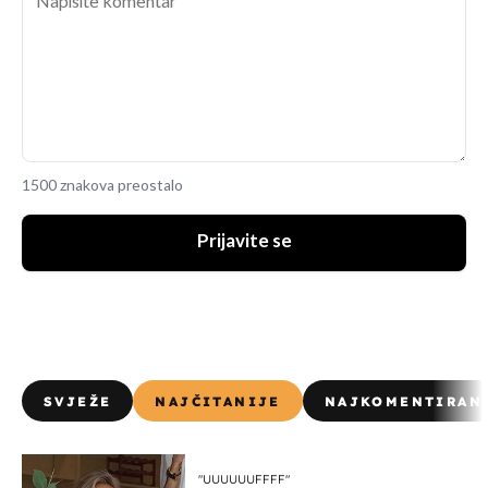
1500 znakova preostalo
Prijavite se
SVJEŽE
NAJČITANIJE
NAJKOMENTIRAN
"UUUUUUFFFF"