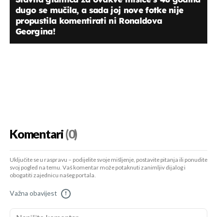
dugo se mučila, a sada joj nove fotke nije
propustila komentirati ni Ronaldova
Georgina!
Komentari
(0)
Uključite se u raspravu – podijelite svoje mišljenje, postavite pitanja ili ponudite
svoj pogled na temu. Vaš komentar može potaknuti zanimljiv dijalog i
obogatiti zajednicu našeg portala.
Važna obavijest
!