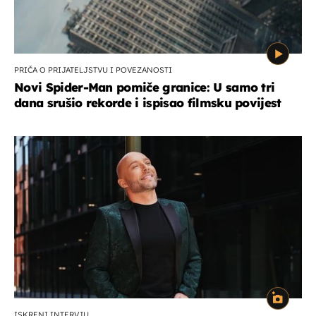
PRIČA O PRIJATELJSTVU I POVEZANOSTI
Novi Spider-Man pomiče granice: U samo tri
dana srušio rekorde i ispisao filmsku povijest
ISKRENI INTERVJU