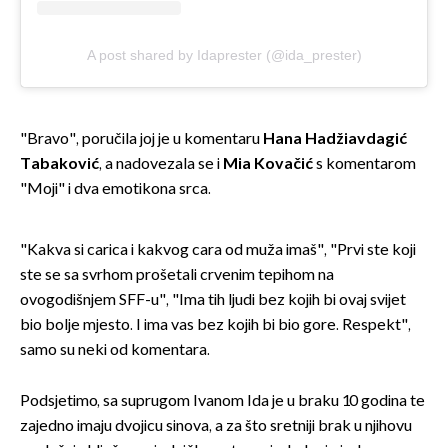
A post shared by Idaprester (@ida_prester)
"Bravo", poručila joj je u komentaru
Hana Hadžiavdagić
Tabaković
, a nadovezala se i
Mia Kovačić
s komentarom
"Moji" i dva emotikona srca.
"Kakva si carica i kakvog cara od muža imaš", "Prvi ste koji
ste se sa svrhom prošetali crvenim tepihom na
ovogodišnjem SFF-u", "Ima tih ljudi bez kojih bi ovaj svijet
bio bolje mjesto. I ima vas bez kojih bi bio gore. Respekt",
samo su neki od komentara.
Podsjetimo, sa suprugom Ivanom Ida je u braku 10 godina te
zajedno imaju dvojicu sinova, a za što sretniji brak u njihovu