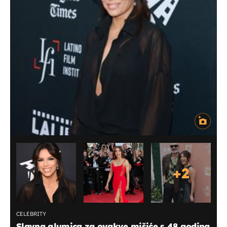
+
2
CELEBRITY
Slavna glumica za ovakve mišiće s 48 godina