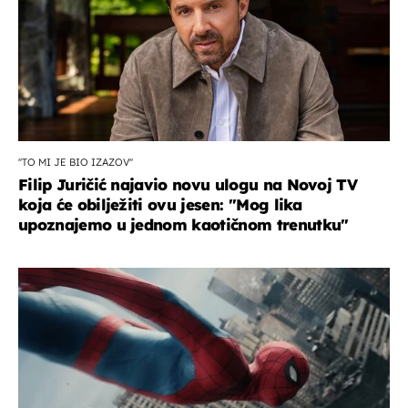
''TO MI JE BIO IZAZOV''
Filip Juričić najavio novu ulogu na Novoj TV
koja će obilježiti ovu jesen: ''Mog lika
upoznajemo u jednom kaotičnom trenutku''