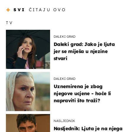
SVI
ČITAJU OVO
TV
DALEKI GRAD
Daleki grad: Jako je ljuta
jer se miješa u njezine
stvari
DALEKI GRAD
Uznemirena je zbog
njegove ucjene - hoće li
napraviti što traži?
NASLJEDNIK
Nasljednik: Ljuta je na njega