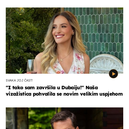
SVAKA JOJ ČAST!
"I tako sam završila u Dubaiju!" Naša
vizažistica pohvalila se novim velikim uspjehom