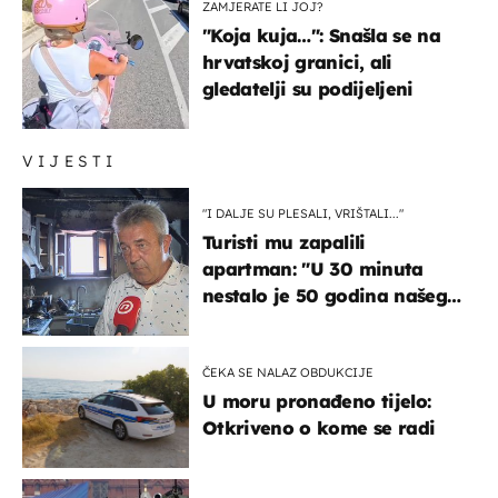
ZAMJERATE LI JOJ?
"Koja kuja…": Snašla se na
hrvatskoj granici, ali
gledatelji su podijeljeni
VIJESTI
"I DALJE SU PLESALI, VRIŠTALI..."
Turisti mu zapalili
apartman: "U 30 minuta
nestalo je 50 godina našeg
života, supruga i ja ne
možemo oka sklopiti"
ČEKA SE NALAZ OBDUKCIJE
U moru pronađeno tijelo:
Otkriveno o kome se radi