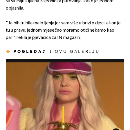
su slučaju ključna zajednička putovanja, kako je jednom
objasnila.
''Ja bih tu bila malo ljenja jer sam više u brizi o djeci, ali on je
tu u pravu, jednom mjesečno moramo otići nekamo kao
par'', rekla je pjevačica za IN magazin.
POGLEDAJ
I OVU GALERIJU