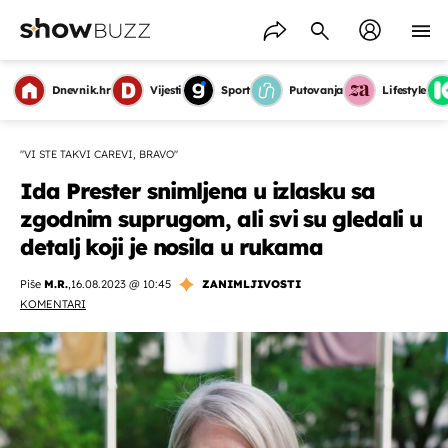
Dnevnik.hr
Vijesti
Sport
Putovanja
Lifestyle
"VI STE TAKVI CAREVI, BRAVO"
Ida Prester snimljena u izlasku sa
zgodnim suprugom, ali svi su gledali u
detalj koji je nosila u rukama
Piše
M.R.
,
16.08.2023 @ 10:45
ZANIMLJIVOSTI
KOMENTARI
OMOGUĆI OBAVIJESTI