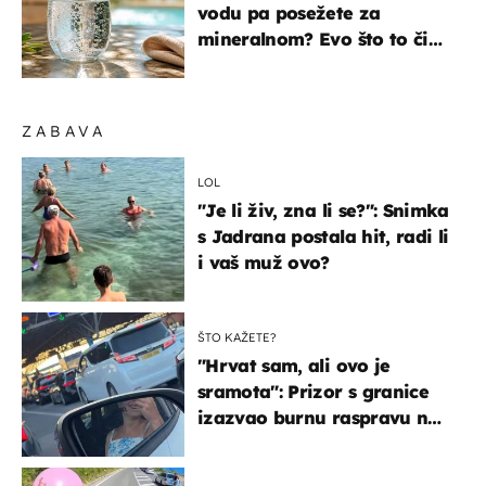
vodu pa posežete za
mineralnom? Evo što to čini
organizmu
ZABAVA
LOL
"Je li živ, zna li se?": Snimka
s Jadrana postala hit, radi li
i vaš muž ovo?
ŠTO KAŽETE?
"Hrvat sam, ali ovo je
sramota": Prizor s granice
izazvao burnu raspravu na
društvenim mrežama