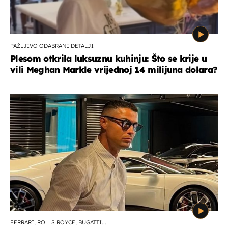
PAŽLJIVO ODABRANI DETALJI
Plesom otkrila luksuznu kuhinju: Što se krije u
vili Meghan Markle vrijednoj 14 milijuna dolara?
FERRARI, ROLLS ROYCE, BUGATTI...