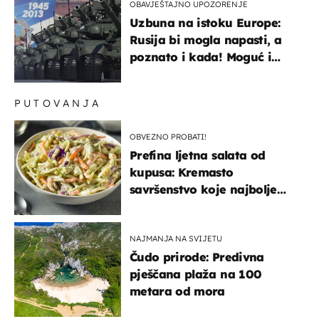
OBAVJEŠTAJNO UPOZORENJE
Uzbuna na istoku Europe:
Rusija bi mogla napasti, a
poznato i kada! Moguć i
kopneni upad u članicu
NATO-a
PUTOVANJA
OBVEZNO PROBATI!
Prefina ljetna salata od
kupusa: Kremasto
savršenstvo koje najbolje
paše uz pečeno meso
NAJMANJA NA SVIJETU
Čudo prirode: Predivna
pješčana plaža na 100
metara od mora