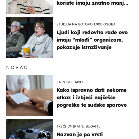
koriste imaju znatno manji
rizik od ovoga
STUDIJA NA GOTOVO 1.900 OSOBA
Ljudi koji redovito rade ovo
imaju “mlađi” organizam,
pokazuje istraživanje
NOVAC
ZA POSLODAVCE
Kako ispravno dati nekome
otkaz i izbjeći najčešće
pogreške te sudske sporove
TREĆI UNIKATNI BUGATTI
Nazvan je po vrsti