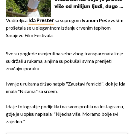
više od milijun ljudi, dugo se
borila s opakom bolešću
Voditeljica
Ida Prester
sa suprugom
Ivanom Peševskim
prošetala se u elegantnom izdanju crvenim tepihom
Sarajevo Film Festivala.
Sve su poglede usmjerili na sebe zbog transparenata koje
su držali u rukama, a njima su pokušali svima prenijeti
značajnu poruku.
Ivan je u rukama držao natpis "Zaustavi femicid", dok je Ida
imala "Nizama" sa srcem.
Ida je fotografije podijelila i na svom profilu na Instagramu,
gdje je u opisu napisala: "Nijedna više. Moramo bolje svi
zajedno."