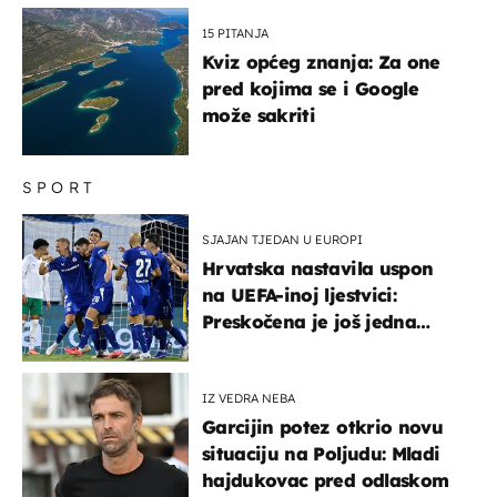
15 PITANJA
Kviz općeg znanja: Za one
pred kojima se i Google
može sakriti
SPORT
SJAJAN TJEDAN U EUROPI
Hrvatska nastavila uspon
na UEFA-inoj ljestvici:
Preskočena je još jedna
država
IZ VEDRA NEBA
Garcijin potez otkrio novu
situaciju na Poljudu: Mladi
hajdukovac pred odlaskom