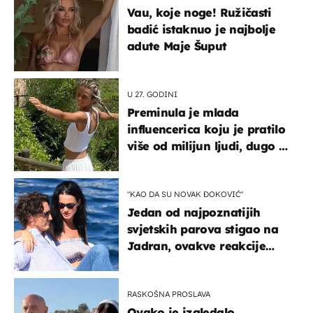
Vau, koje noge! Ružičasti
badić istaknuo je najbolje
adute Maje Šuput
U 27. GODINI
Preminula je mlada
influencerica koju je pratilo
više od milijun ljudi, dugo se
borila s opakom bolešću
"KAO DA SU NOVAK ĐOKOVIĆ"
Jedan od najpoznatijih
svjetskih parova stigao na
Jadran, ovakve reakcije
vjerojatno nisu očekivali
RASKOŠNA PROSLAVA
Ovako je izgledalo