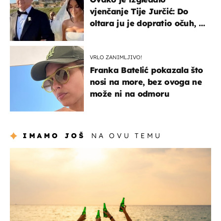
vjenčanje Tije Jurčić: Do
oltara ju je dopratio očuh, a
slavilo se uz Olivera i Rozgu
VRLO ZANIMLJIVO!
Franka Batelić pokazala što
nosi na more, bez ovoga ne
može ni na odmoru
IMAMO JOŠ
NA OVU TEMU
zanimljivosti