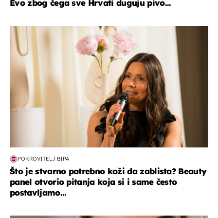
Evo zbog čega sve Hrvati duguju pivo...
moda & ljepota
POKROVITELJ BIPA
Što je stvarno potrebno koži da zablista? Beauty
panel otvorio pitanja koja si i same često
postavljamo...