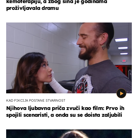
kemoterapiju, a zbog sina je godinama
proživljavala dramu
KAD FIKCIJA POSTANE STVARNOST
Njihova ljubavna priča zvuči kao film: Prvo ih
spojili scenaristi, a onda su se doista zaljubili