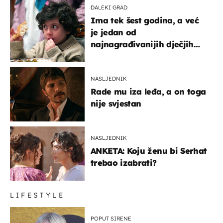
DALEKI GRAD
Ima tek šest godina, a već
je jedan od
najnagrađivanijih dječjih
glumaca
NASLJEDNIK
Rade mu iza leđa, a on toga
nije svjestan
NASLJEDNIK
ANKETA: Koju ženu bi Serhat
trebao izabrati?
LIFESTYLE
POPUT SIRENE