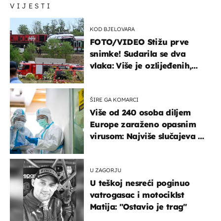
VIJESTI
KOD BJELOVARA
FOTO/VIDEO Stižu prve
snimke! Sudarila se dva
vlaka: Više je ozlijeđenih,
hitne službe na terenu
ŠIRE GA KOMARCI
Više od 240 osoba diljem
Europe zaraženo opasnim
virusom: Najviše slučajeva u
našem susjedstvu
U ZAGORJU
U teškoj nesreći poginuo
vatrogasac i motociklst
Matija: "Ostavio je trag"