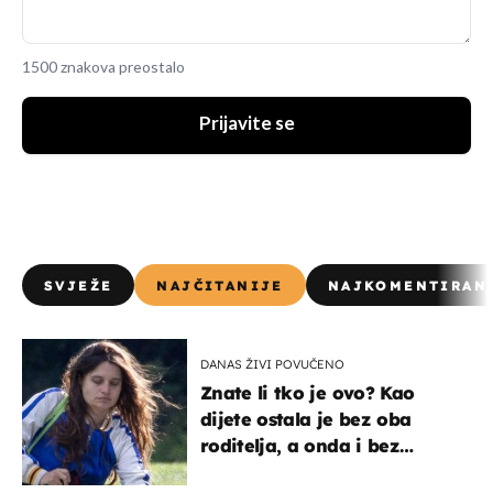
1500 znakova preostalo
Prijavite se
SVJEŽE
NAJČITANIJE
NAJKOMENTIRAN
DANAS ŽIVI POVUČENO
Znate li tko je ovo? Kao
dijete ostala je bez oba
roditelja, a onda i bez
milijuna koje je trebala