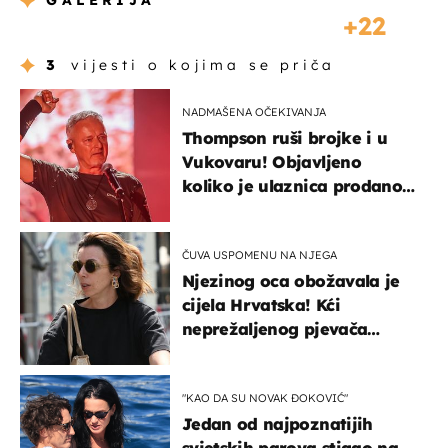
GALERIJA
22
3
vijesti o kojima se priča
NADMAŠENA OČEKIVANJA
Thompson ruši brojke i u
Vukovaru! Objavljeno
koliko je ulaznica prodano
u kratkom vremenu
ČUVA USPOMENU NA NJEGA
Njezinog oca obožavala je
cijela Hrvatska! Kći
neprežaljenog pjevača
projurila špicom na dva
kotača
"KAO DA SU NOVAK ĐOKOVIĆ"
Jedan od najpoznatijih