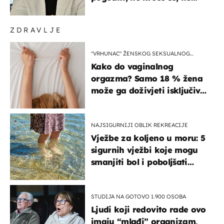
koristi noge..."
ZDRAVLJE
"VRHUNAC" ŽENSKOG SEKSUALNOG
ISKUSTVA
Kako do vaginalnog
orgazma? Samo 18 % žena
može ga doživjeti isključivo
na ovaj način
NAJSIGURNIJI OBLIK REKREACIJE
Vježbe za koljeno u moru: 5
sigurnih vježbi koje mogu
smanjiti bol i poboljšati
pokretljivost
STUDIJA NA GOTOVO 1.900 OSOBA
Ljudi koji redovito rade ovo
imaju “mlađi” organizam,