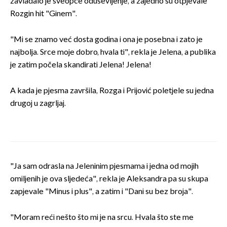
zavladalo je sveopće oduševljenje, a zajedno su otpjevale
Rozgin hit "Ginem".
"Mi se znamo već dosta godina i ona je posebna i zato je
najbolja. Srce moje dobro, hvala ti", rekla je Jelena, a publika
je zatim počela skandirati Jelena! Jelena!
A kada je pjesma završila, Rozga i Prijović poletjele su jedna
drugoj u zagrljaj.
"Ja sam odrasla na Jeleninim pjesmama i jedna od mojih
omiljenih je ova sljedeća", rekla je Aleksandra pa su skupa
zapjevale "Minus i plus", a zatim i "Dani su bez broja".
"Moram reći nešto što mi je na srcu. Hvala što ste me