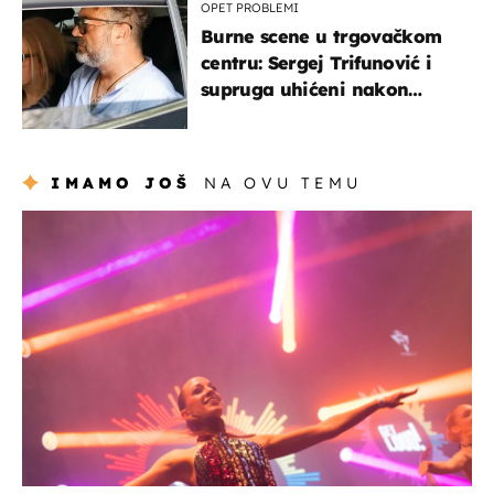
OPET PROBLEMI
Burne scene u trgovačkom
centru: Sergej Trifunović i
supruga uhićeni nakon
svađe!
IMAMO JOŠ
NA OVU TEMU
kultura & zabava