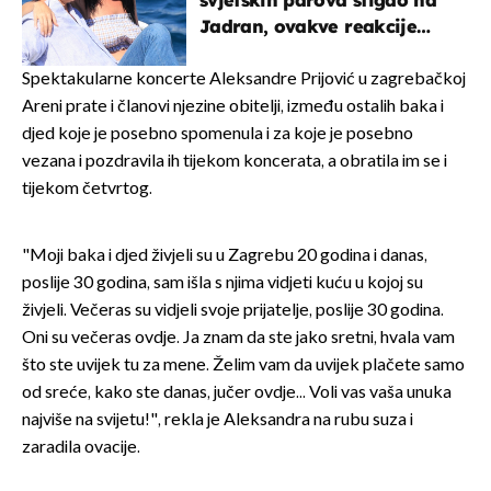
svjetskih parova stigao na
Jadran, ovakve reakcije
vjerojatno nisu očekivali
Spektakularne koncerte Aleksandre Prijović u zagrebačkoj
Areni prate i članovi njezine obitelji, između ostalih baka i
djed koje je posebno spomenula i za koje je posebno
vezana i pozdravila ih tijekom koncerata, a obratila im se i
tijekom četvrtog.
"Moji baka i djed živjeli su u Zagrebu 20 godina i danas,
poslije 30 godina, sam išla s njima vidjeti kuću u kojoj su
živjeli. Večeras su vidjeli svoje prijatelje, poslije 30 godina.
Oni su večeras ovdje. Ja znam da ste jako sretni, hvala vam
što ste uvijek tu za mene. Želim vam da uvijek plačete samo
od sreće, kako ste danas, jučer ovdje... Voli vas vaša unuka
najviše na svijetu!", rekla je Aleksandra na rubu suza i
zaradila ovacije.