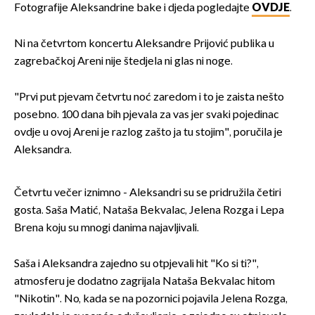
Fotografije Aleksandrine bake i djeda pogledajte
OVDJE
.
Ni na četvrtom koncertu Aleksandre Prijović publika u
zagrebačkoj Areni nije štedjela ni glas ni noge.
"Prvi put pjevam četvrtu noć zaredom i to je zaista nešto
posebno. 100 dana bih pjevala za vas jer svaki pojedinac
ovdje u ovoj Areni je razlog zašto ja tu stojim", poručila je
Aleksandra.
Četvrtu večer iznimno - Aleksandri su se pridružila četiri
gosta. Saša Matić, Nataša Bekvalac, Jelena Rozga i Lepa
Brena koju su mnogi danima najavljivali.
Saša i Aleksandra zajedno su otpjevali hit "Ko si ti?",
atmosferu je dodatno zagrijala Nataša Bekvalac hitom
"Nikotin". No, kada se na pozornici pojavila Jelena Rozga,