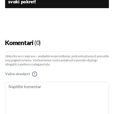
svaki pokret!
Komentari
(0)
Uključite se u raspravu – podijelite svoje mišljenje, postavite pitanja ili ponudite
svoj pogled na temu. Vaš komentar može potaknuti zanimljiv dijalog i
obogatiti zajednicu našeg portala.
Važna obavijest
!