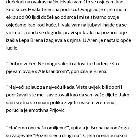
dočekali na ovakav način. Hvala vam što se osjećam kao
kod kuće. Hvala Jeleni na podršci. Ovaj grad je cijelu moju
ekipu od 80 ljudi dočekao od srca i mi se stvarno ovdje
osjećamo kao kod kuće. Hvala vam na ljubavi i hajde da se
volimo", a onda se dogodio pravi spektakl, na pozornicu je
izašla Lepa Brena i zapjevala s njima. U Areni je nastalo opće
ludilo.
"Dobro večer. Ne mogu sakriti radost i uzbuđenje što
pjevam ovdje s Aleksandrom", poručila je Brena.
"Najveći aplauz za najveću ikada. Vi ste uvijek bili dobri i
podržavali ste me i savjetovali kao da sam vaše dijete. Jako
sam sretna što imam priliku živjeti u vašem vremenu",
poručila je emotivna Prijović.
"Hoćemo onu našu omiljenu?", upitala je Brena nakon čega
su zapjevale "Poželi sreću drugima". Cijela Arena je nakon