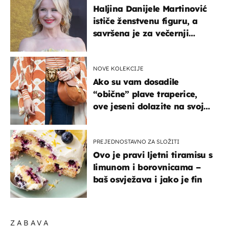
Haljina Danijele Martinović
ističe ženstvenu figuru, a
savršena je za večernji
izlazak na moru
NOVE KOLEKCIJE
Ako su vam dosadile
“obične” plave traperice,
ove jeseni dolazite na svoje
- izdvajamo 15 hit modela
PREJEDNOSTAVNO ZA SLOŽITI
Ovo je pravi ljetni tiramisu s
limunom i borovnicama –
baš osvježava i jako je fin
ZABAVA