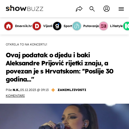
Dnevnik.hr
Vijesti
Sport
Putovanja
Lifestyle
OTKRILA TO NA KONCERTU!
Ovaj podatak o djedu i baki
Aleksandre Prijović rijetki znaju, a
povezan je s Hrvatskom: ''Poslije 30
godina...''
Piše
N.K.
,
05.12.2023 @ 09:13
ZANIMLJIVOSTI
KOMENTARI
OMOGUĆI OBAVIJESTI