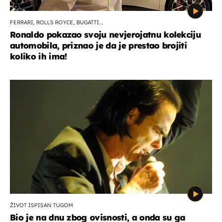
FERRARI, ROLLS ROYCE, BUGATTI...
Ronaldo pokazao svoju nevjerojatnu kolekciju
automobila, priznao je da je prestao brojiti
koliko ih ima!
ŽIVOT ISPISAN TUGOM
Bio je na dnu zbog ovisnosti, a onda su ga