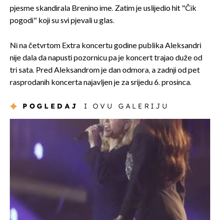
pjesme skandirala Brenino ime. Zatim je uslijedio hit "Čik
pogodi" koji su svi pjevali u glas.
Ni na četvrtom Extra koncertu godine publika Aleksandri
nije dala da napusti pozornicu pa je koncert trajao duže od
tri sata. Pred Aleksandrom je dan odmora, a zadnji od pet
rasprodanih koncerta najavljen je za srijedu 6. prosinca.
POGLEDAJ
I OVU GALERIJU