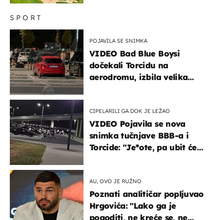
SPORT
POJAVILA SE SNIMKA
VIDEO Bad Blue Boysi
dočekali Torcidu na
aerodromu, izbila velika
masovna tučnjava
CIPELARILI GA DOK JE LEŽAO
VIDEO Pojavila se nova
snimka tučnjave BBB-a i
Torcide: "Je*ote, pa ubit će
ga!"
AU, OVO JE RUŽNO
Poznati analitičar popljuvao
Hrgovića: "Lako ga je
pogoditi, ne kreće se, ne