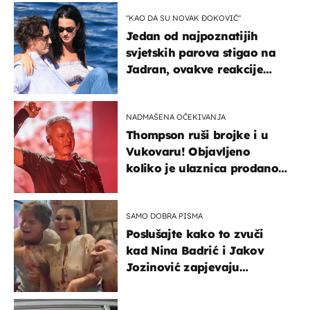
naslijediti
"KAO DA SU NOVAK ĐOKOVIĆ"
Jedan od najpoznatijih
svjetskih parova stigao na
Jadran, ovakve reakcije
vjerojatno nisu očekivali
NADMAŠENA OČEKIVANJA
Thompson ruši brojke i u
Vukovaru! Objavljeno
koliko je ulaznica prodano
u kratkom vremenu
SAMO DOBRA PISMA
Poslušajte kako to zvuči
kad Nina Badrić i Jakov
Jozinović zapjevaju
Oliverov hit!