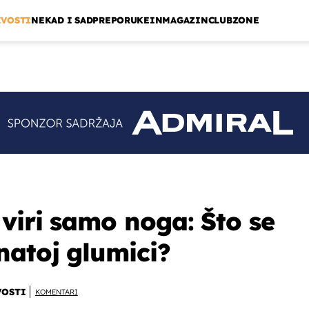
IVOSTI
NEKAD I SAD
PREPORUKE
INMAGAZIN
CLUBZONE
 viri samo noga: Što se
atoj glumici?
VOSTI
KOMENTARI