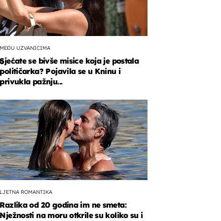
MEĐU UZVANICIMA
Sjećate se bivše misice koja je postala
lo
r
političarka? Pojavila se u Kninu i
privukla pažnju...
cinom
aca.
LJETNA ROMANTIKA
Razlika od 20 godina im ne smeta:
Nježnosti na moru otkrile su koliko su i