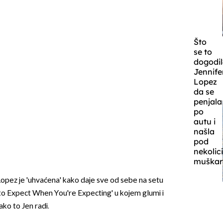
Što
se to
dogodi
Jennife
Lopez
da se
penjala
po
autu i
našla
pod
nekoli
muškar
 Lopez je 'uhvaćena' kako daje sve od sebe na setu
to Expect When You're Expecting' u kojem glumi i
ko to Jen radi.