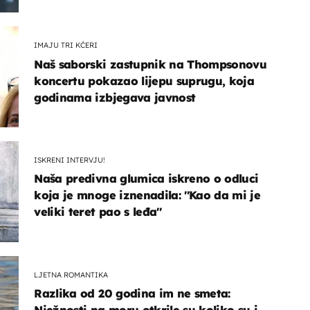
IMAJU TRI KĆERI
Naš saborski zastupnik na Thompsonovu
koncertu pokazao lijepu suprugu, koja
godinama izbjegava javnost
ISKRENI INTERVJU!
Naša predivna glumica iskreno o odluci
koja je mnoge iznenadila: ''Kao da mi je
veliki teret pao s leđa''
LJETNA ROMANTIKA
Razlika od 20 godina im ne smeta: