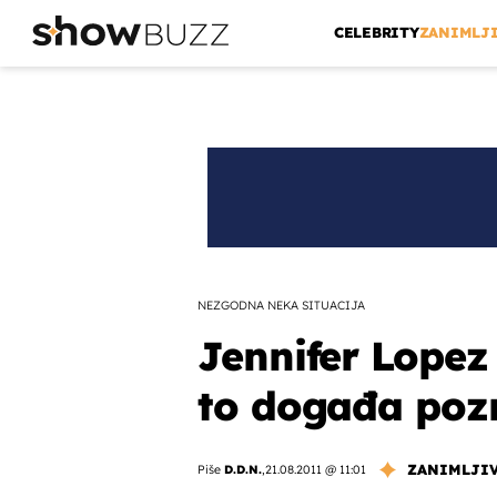
CELEBRITY
ZANIMLJ
NEZGODNA NEKA SITUACIJA
Jennifer Lopez
to događa pozn
ZANIMLJI
Piše
D.D.N.
,
21.08.2011 @ 11:01