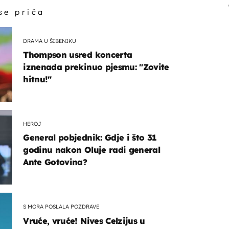
 se priča
DRAMA U ŠIBENIKU
Thompson usred koncerta
iznenada prekinuo pjesmu: "Zovite
hitnu!"
HEROJ
General pobjednik: Gdje i što 31
godinu nakon Oluje radi general
Ante Gotovina?
S MORA POSLALA POZDRAVE
Vruće, vruće! Nives Celzijus u