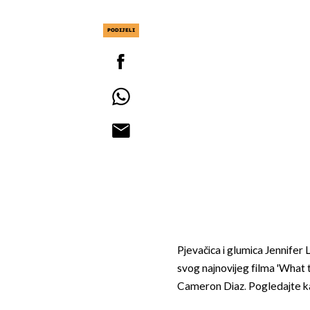
PODIJELI
Pjevačica i glumica Jennifer
svog najnovijeg filma 'What 
Cameron Diaz. Pogledajte ka