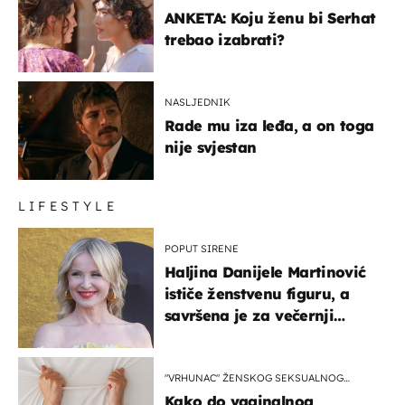
ANKETA: Koju ženu bi Serhat
trebao izabrati?
NASLJEDNIK
Rade mu iza leđa, a on toga
nije svjestan
LIFESTYLE
POPUT SIRENE
Haljina Danijele Martinović
ističe ženstvenu figuru, a
savršena je za večernji
izlazak na moru
"VRHUNAC" ŽENSKOG SEKSUALNOG
ISKUSTVA
Kako do vaginalnog