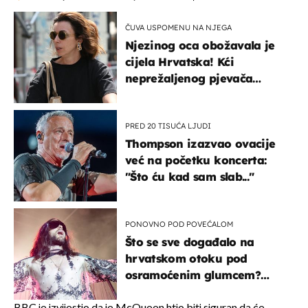
ČUVA USPOMENU NA NJEGA
Njezinog oca obožavala je
cijela Hrvatska! Kći
neprežaljenog pjevača
projurila špicom na dva
kotača
PRED 20 TISUĆA LJUDI
Thompson izazvao ovacije
već na početku koncerta:
"Što ću kad sam slab..."
PONOVNO POD POVEĆALOM
Što se sve događalo na
hrvatskom otoku pod
osramoćenim glumcem?
Bizarni prizori i danas
izazivaju nevjericu