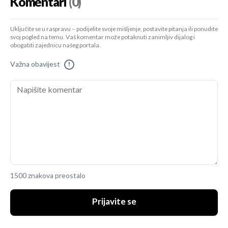
Komentari
(0)
Uključite se u raspravu – podijelite svoje mišljenje, postavite pitanja ili ponudite
svoj pogled na temu. Vaš komentar može potaknuti zanimljiv dijalog i
obogatiti zajednicu našeg portala.
Važna obavijest
!
1500 znakova preostalo
Prijavite se