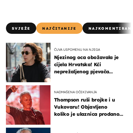
SVJEŽE
NAJČITANIJE
NAJKOMENTIRAN
ČUVA USPOMENU NA NJEGA
Njezinog oca obožavala je
cijela Hrvatska! Kći
neprežaljenog pjevača
projurila špicom na dva
kotača
NADMAŠENA OČEKIVANJA
Thompson ruši brojke i u
Vukovaru! Objavljeno
koliko je ulaznica prodano
u kratkom vremenu