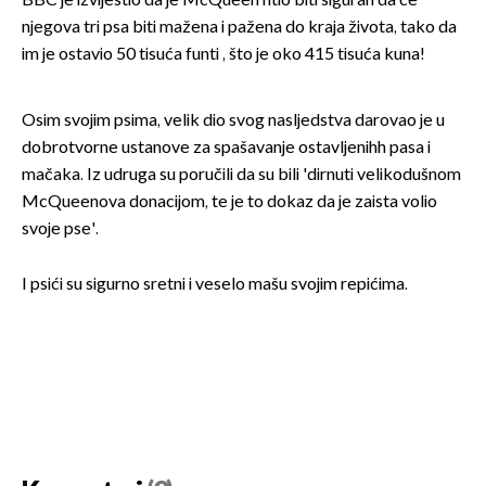
BBC je izvijestio da je McQueen htio biti siguran da će
njegova tri psa biti mažena i pažena do kraja života, tako da
im je ostavio 50 tisuća funti , što je oko 415 tisuća kuna!
Osim svojim psima, velik dio svog nasljedstva darovao je u
dobrotvorne ustanove za spašavanje ostavljenihh pasa i
mačaka. Iz udruga su poručili da su bili 'dirnuti velikodušnom
McQueenova donacijom, te je to dokaz da je zaista volio
svoje pse'.
I psići su sigurno sretni i veselo mašu svojim repićima.