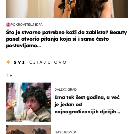
POKROVITELJ BIPA
Što je stvarno potrebno koži da zablista? Beauty
panel otvorio pitanja koja si i same često
postavljamo...
SVI
ČITAJU OVO
TV
DALEKI GRAD
Ima tek šest godina, a već
je jedan od
najnagrađivanijih dječjih
glumaca
NASLJEDNIK