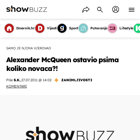
Dnevnik.hr
Vijesti
Sport
Putovanja
Lifestyle
SAMO JE NJIMA VJEROVAO
Alexander McQueen ostavio psima
koliko novaca?!
Piše
S.K.
,
27.07.2011 @ 14:02
ZANIMLJIVOSTI
KOMENTARI
OMOGUĆI OBAVIJESTI