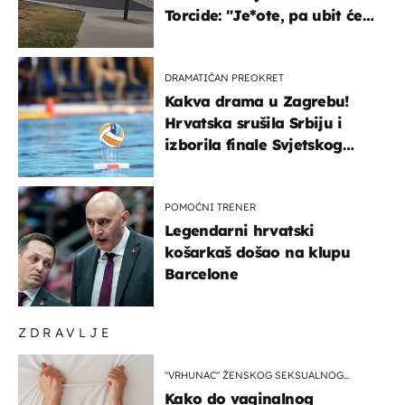
Torcide: "Je*ote, pa ubit će
ga!"
DRAMATIČAN PREOKRET
Kakva drama u Zagrebu!
Hrvatska srušila Srbiju i
izborila finale Svjetskog
prvenstva
POMOĆNI TRENER
Legendarni hrvatski
košarkaš došao na klupu
Barcelone
ZDRAVLJE
"VRHUNAC" ŽENSKOG SEKSUALNOG
ISKUSTVA
Kako do vaginalnog