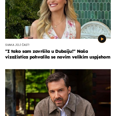
SVAKA JOJ ČAST!
"I tako sam završila u Dubaiju!" Naša
vizažistica pohvalila se novim velikim uspjehom