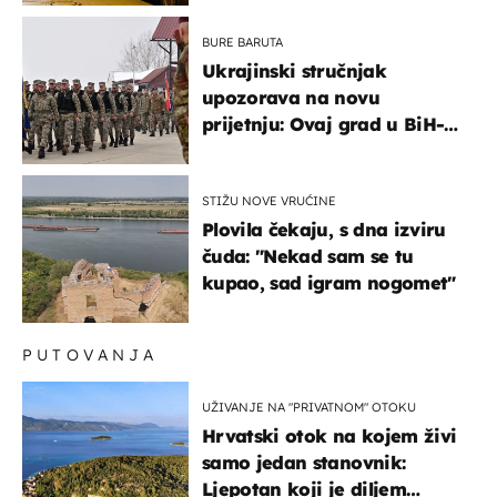
BURE BARUTA
Ukrajinski stručnjak
upozorava na novu
prijetnju: Ovaj grad u BiH-u
bi mogao biti žarište
STIŽU NOVE VRUĆINE
Plovila čekaju, s dna izviru
čuda: "Nekad sam se tu
kupao, sad igram nogomet"
PUTOVANJA
UŽIVANJE NA "PRIVATNOM" OTOKU
Hrvatski otok na kojem živi
samo jedan stanovnik:
Ljepotan koji je diljem