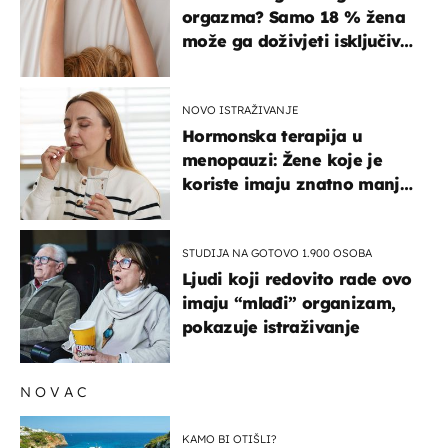
orgazma? Samo 18 % žena
može ga doživjeti isključivo
na ovaj način
NOVO ISTRAŽIVANJE
Hormonska terapija u
menopauzi: Žene koje je
koriste imaju znatno manji
rizik od ovoga
STUDIJA NA GOTOVO 1.900 OSOBA
Ljudi koji redovito rade ovo
imaju “mlađi” organizam,
pokazuje istraživanje
NOVAC
KAMO BI OTIŠLI?