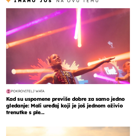
IMAMO JOŠ
NA OVU TEMU
kultura & zabava
POKROVITELJ WATA
Kad su uspomene previše dobre za samo jedno
gledanje: Mali uređaj koji je još jednom oživio
trenutke s ple...
zanimljivosti