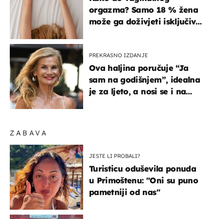
orgazma? Samo 18 % žena
može ga doživjeti isključivo
na ovaj način
PREKRASNO IZDANJE
Ova haljina poručuje “Ja
sam na godišnjem”, idealna
je za ljeto, a nosi se i na
zagrebačkoj špici
ZABAVA
JESTE LI PROBALI?
Turisticu oduševila ponuda
u Primoštenu: "Oni su puno
pametniji od nas"