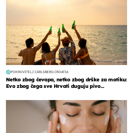
POKROVITELJ CARLSBERG CROATIA
Netko zbog ćevapa, netko zbog drške za motiku:
Evo zbog čega sve Hrvati duguju pivo...
moda & ljepota