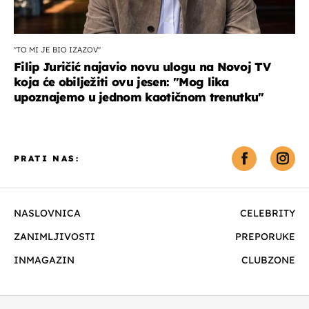
''TO MI JE BIO IZAZOV''
Filip Juričić najavio novu ulogu na Novoj TV
koja će obilježiti ovu jesen: ''Mog lika
upoznajemo u jednom kaotičnom trenutku''
PRATI NAS:
NASLOVNICA
CELEBRITY
ZANIMLJIVOSTI
PREPORUKE
INMAGAZIN
CLUBZONE