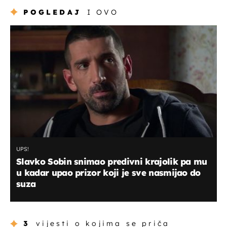
POGLEDAJ
I OVO
UPS!
Slavko Sobin snimao predivni krajolik pa mu
u kadar upao prizor koji je sve nasmijao do
suza
3
vijesti o kojima se priča