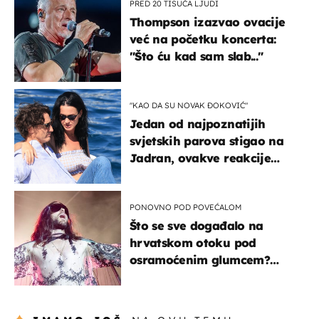
PRED 20 TISUĆA LJUDI
Thompson izazvao ovacije
već na početku koncerta:
"Što ću kad sam slab..."
"KAO DA SU NOVAK ĐOKOVIĆ"
Jedan od najpoznatijih
svjetskih parova stigao na
Jadran, ovakve reakcije
vjerojatno nisu očekivali
PONOVNO POD POVEĆALOM
Što se sve događalo na
hrvatskom otoku pod
osramoćenim glumcem?
Bizarni prizori i danas
izazivaju nevjericu