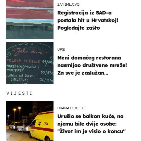
ZANIMLJIVO
Registracija iz SAD-a
postala hit u Hrvatskoj!
Pogledajte zašto
UPS!
Meni domaćeg restorana
nasmijao društvene mreže!
Za sve je zaslužan
urnebesan naziv jela
VIJESTI
DRAMA U RIJECI
Urušio se balkon kuće, na
njemu bile dvije osobe:
"Život im je visio o koncu"