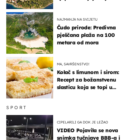
svijeta poznat po svojem
"bijelom zlatu"
NAJMANJA NA SVIJETU
Čudo prirode: Predivna
pješčana plaža na 100
metara od mora
MA, SAVRŠENSTVO!
Kolač s limunom i sirom:
Recept za božanstvenu
slasticu koja se topi u
ustima
SPORT
CIPELARILI GA DOK JE LEŽAO
VIDEO Pojavila se nova
snimka tučnjave BBB-a i