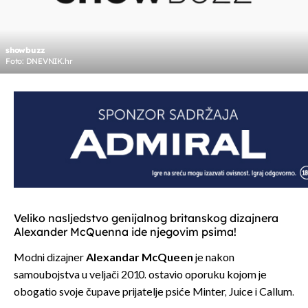
showbuzz
Foto: DNEVNIK.hr
Veliko nasljedstvo genijalnog britanskog dizajnera
Alexander McQuenna ide njegovim psima!
Modni dizajner
Alexandar McQueen
je nakon
samoubojstva u veljači 2010. ostavio oporuku kojom je
obogatio svoje čupave prijatelje psiće Minter, Juice i Callum.