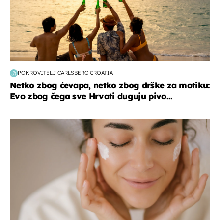
POKROVITELJ CARLSBERG CROATIA
Netko zbog ćevapa, netko zbog drške za motiku:
Evo zbog čega sve Hrvati duguju pivo...
moda & ljepota