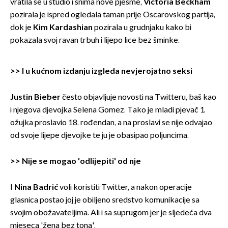
vratila se u studio i snima nove pjesme,
Victoria Beckham
pozirala je ispred ogledala taman prije Oscarovskog partija,
dok je
Kim Kardashian
pozirala u grudnjaku kako bi
pokazala svoj ravan trbuh i lijepo lice bez šminke.
>>
I u kućnom izdanju izgleda nevjerojatno seksi
Justin Bieber
često objavljuje novosti na Twitteru, baš kao
i njegova djevojka Selena Gomez. Tako je mladi pjevač 1.
ožujka proslavio 18. rođendan, a na proslavi se nije odvajao
od svoje lijepe djevojke te ju je obasipao poljuncima.
>>
Nije se mogao 'odlijepiti' od nje
I
Nina Badrić
voli koristiti Twitter, a nakon operacije
glasnica postao joj je obiljeno sredstvo komunikacije sa
svojim obožavateljima. Ali i sa suprugom jer je sljedeća dva
mjeseca 'žena bez tona'.