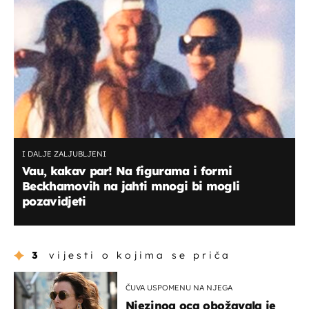
I DALJE ZALJUBLJENI
Vau, kakav par! Na figurama i formi
Beckhamovih na jahti mnogi bi mogli
pozavidjeti
3
vijesti o kojima se priča
ČUVA USPOMENU NA NJEGA
Njezinog oca obožavala je