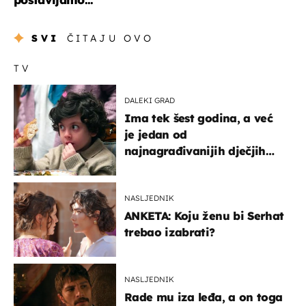
SVI
ČITAJU OVO
TV
DALEKI GRAD
Ima tek šest godina, a već
je jedan od
najnagrađivanijih dječjih
glumaca
NASLJEDNIK
ANKETA: Koju ženu bi Serhat
trebao izabrati?
NASLJEDNIK
Rade mu iza leđa, a on toga