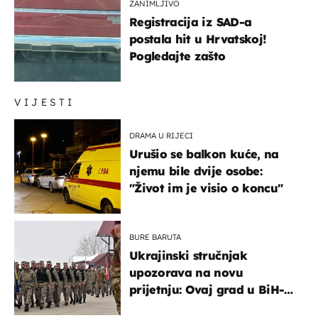
ZANIMLJIVO
Registracija iz SAD-a
postala hit u Hrvatskoj!
Pogledajte zašto
VIJESTI
DRAMA U RIJECI
Urušio se balkon kuće, na
njemu bile dvije osobe:
"Život im je visio o koncu"
BURE BARUTA
Ukrajinski stručnjak
upozorava na novu
prijetnju: Ovaj grad u BiH-u
bi mogao biti žarište