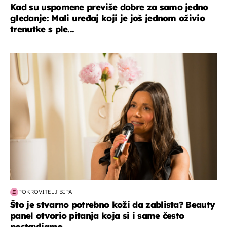
Kad su uspomene previše dobre za samo jedno
gledanje: Mali uređaj koji je još jednom oživio
trenutke s ple...
moda & ljepota
POKROVITELJ BIPA
Što je stvarno potrebno koži da zablista? Beauty
panel otvorio pitanja koja si i same često
postavljamo...