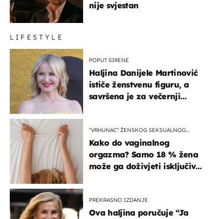
nije svjestan
LIFESTYLE
POPUT SIRENE
Haljina Danijele Martinović
ističe ženstvenu figuru, a
savršena je za večernji
izlazak na moru
"VRHUNAC" ŽENSKOG SEKSUALNOG
ISKUSTVA
Kako do vaginalnog
orgazma? Samo 18 % žena
može ga doživjeti isključivo
na ovaj način
PREKRASNO IZDANJE
Ova haljina poručuje “Ja