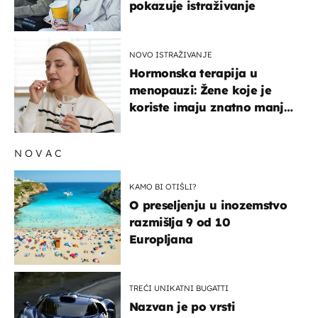
pokazuje istraživanje
NOVO ISTRAŽIVANJE
Hormonska terapija u
menopauzi: Žene koje je
koriste imaju znatno manji
rizik od ovoga
NOVAC
KAMO BI OTIŠLI?
O preseljenju u inozemstvo
razmišlja 9 od 10
Europljana
TREĆI UNIKATNI BUGATTI
Nazvan je po vrsti