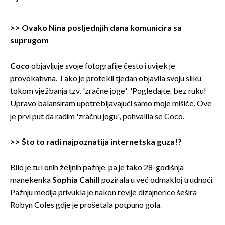
>>
Ovako Nina posljednjih dana komunicira sa
suprugom
Coco
objavljuje svoje fotografije često i uvijek je
provokativna. Tako je protekli tjedan objavila svoju sliku
tokom vježbanja tzv. 'zračne joge'. 'Pogledajte, bez ruku!
Upravo balansiram upotrebljavajući samo moje mišiće. Ove
je prvi put da radim 'zračnu jogu', pohvalila se Coco.
>>
Što to radi najpoznatija internetska guza!?
Bilo je tu i onih željnih pažnje, pa je tako 28-godišnja
manekenka
Sophia Cahill
pozirala u već odmakloj trudnoći.
Pažnju medija privukla je nakon revije dizajnerice šešira
Robyn Coles gdje je prošetala potpuno gola.