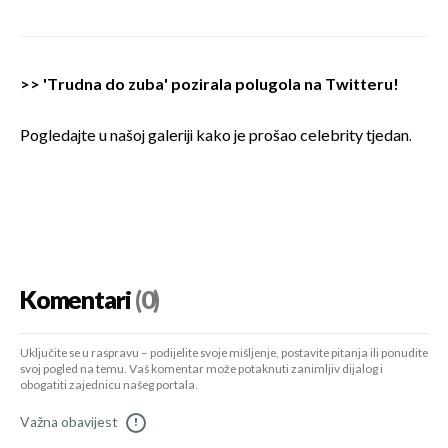
>> '
Trudna do zuba' pozirala polugola na Twitteru!
Pogledajte u našoj galeriji kako je prošao celebrity tjedan.
Komentari
(0)
Uključite se u raspravu – podijelite svoje mišljenje, postavite pitanja ili ponudite
svoj pogled na temu. Vaš komentar može potaknuti zanimljiv dijalog i
obogatiti zajednicu našeg portala.
Važna obavijest
!