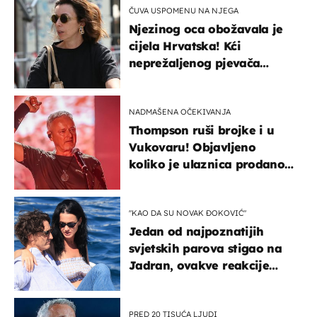
ČUVA USPOMENU NA NJEGA
Njezinog oca obožavala je
cijela Hrvatska! Kći
neprežaljenog pjevača
projurila špicom na dva
kotača
NADMAŠENA OČEKIVANJA
Thompson ruši brojke i u
Vukovaru! Objavljeno
koliko je ulaznica prodano
u kratkom vremenu
"KAO DA SU NOVAK ĐOKOVIĆ"
Jedan od najpoznatijih
svjetskih parova stigao na
Jadran, ovakve reakcije
vjerojatno nisu očekivali
PRED 20 TISUĆA LJUDI