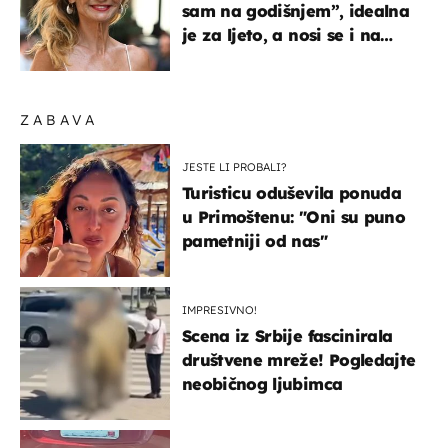
sam na godišnjem”, idealna
je za ljeto, a nosi se i na
zagrebačkoj špici
ZABAVA
JESTE LI PROBALI?
Turisticu oduševila ponuda
u Primoštenu: "Oni su puno
pametniji od nas"
IMPRESIVNO!
Scena iz Srbije fascinirala
društvene mreže! Pogledajte
neobičnog ljubimca