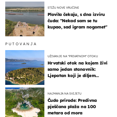
STIŽU NOVE VRUĆINE
Plovila čekaju, s dna izviru
čuda: "Nekad sam se tu
kupao, sad igram nogomet"
PUTOVANJA
UŽIVANJE NA "PRIVATNOM" OTOKU
Hrvatski otok na kojem živi
samo jedan stanovnik:
Ljepotan koji je diljem
svijeta poznat po svojem
"bijelom zlatu"
NAJMANJA NA SVIJETU
Čudo prirode: Predivna
pješčana plaža na 100
metara od mora