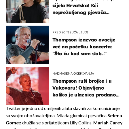
cijela Hrvatska! Kći
neprežaljenog pjevača
projurila špicom na dva
kotača
PRED 20 TISUĆA LJUDI
Thompson izazvao ovacije
već na početku koncerta:
"Što ću kad sam slab..."
NADMAŠENA OČEKIVANJA
Thompson ruši brojke i u
Vukovaru! Objavljeno
koliko je ulaznica prodano
u kratkom vremenu
Twitter je jedno od omiljenih alata slavnih za komuniciranje
sa svojim obožavateljima. Mlada glumica i pjevačica
Selena
Gomez
družila se s prijateljicom Lilly Collins,
Mariah Carey