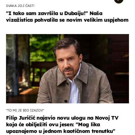
SVAKA JOJ ČAST!
"I tako sam završila u Dubaiju!" Naša
vizažistica pohvalila se novim velikim uspjehom
''TO MI JE BIO IZAZOV''
Filip Juričić najavio novu ulogu na Novoj TV
koja će obilježiti ovu jesen: ''Mog lika
upoznajemo u jednom kaotičnom trenutku''