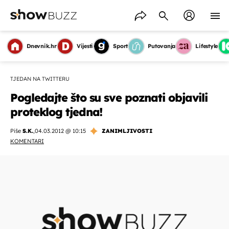
Dnevnik.hr
Vijesti
Sport
Putovanja
Lifestyle
TJEDAN NA TWITTERU
Pogledajte što su sve poznati objavili
proteklog tjedna!
Piše
S.K.
,
04.03.2012 @ 10:15
ZANIMLJIVOSTI
KOMENTARI
OMOGUĆI OBAVIJESTI