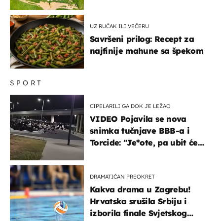
UZ RUČAK ILI VEČERU
Savršeni prilog: Recept za
najfinije mahune sa špekom
SPORT
CIPELARILI GA DOK JE LEŽAO
VIDEO Pojavila se nova
snimka tučnjave BBB-a i
Torcide: "Je*ote, pa ubit će
ga!"
DRAMATIČAN PREOKRET
Kakva drama u Zagrebu!
Hrvatska srušila Srbiju i
izborila finale Svjetskog