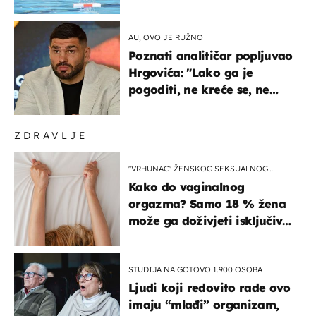
prvenstva
AU, OVO JE RUŽNO
Poznati analitičar popljuvao
Hrgovića: "Lako ga je
pogoditi, ne kreće se, ne
koristi noge..."
ZDRAVLJE
"VRHUNAC" ŽENSKOG SEKSUALNOG
ISKUSTVA
Kako do vaginalnog
orgazma? Samo 18 % žena
može ga doživjeti isključivo
na ovaj način
STUDIJA NA GOTOVO 1.900 OSOBA
Ljudi koji redovito rade ovo
imaju “mlađi” organizam,