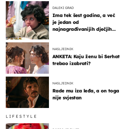
DALEKI GRAD
Ima tek šest godina, a već
je jedan od
najnagrađivanijih dječjih
glumaca
NASLJEDNIK
ANKETA: Koju ženu bi Serhat
trebao izabrati?
NASLJEDNIK
Rade mu iza leđa, a on toga
nije svjestan
LIFESTYLE