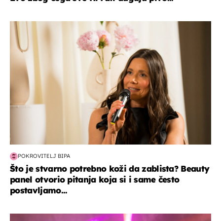
moda & ljepota
POKROVITELJ BIPA
Što je stvarno potrebno koži da zablista? Beauty
panel otvorio pitanja koja si i same često
postavljamo...
kultura & zabava