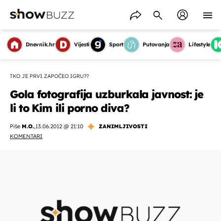
Dnevnik.hr
Vijesti
Sport
Putovanja
Lifestyle
TKO JE PRVI ZAPOČEO IGRU??
Gola fotografija uzburkala javnost: je
li to Kim ili porno diva?
Piše
M.O.
,
13.06.2012 @ 21:10
ZANIMLJIVOSTI
KOMENTARI
OMOGUĆI OBAVIJESTI