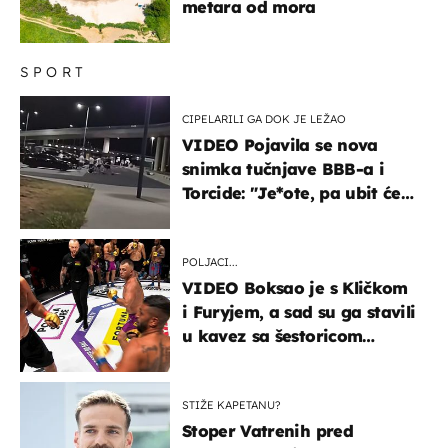
metara od mora
SPORT
CIPELARILI GA DOK JE LEŽAO
VIDEO Pojavila se nova
snimka tučnjave BBB-a i
Torcide: "Je*ote, pa ubit će
ga!"
POLJACI...
VIDEO Boksao je s Kličkom
i Furyjem, a sad su ga stavili
u kavez sa šestoricom
Roma! Pogledajte kako je
završilo
STIŽE KAPETANU?
Stoper Vatrenih pred