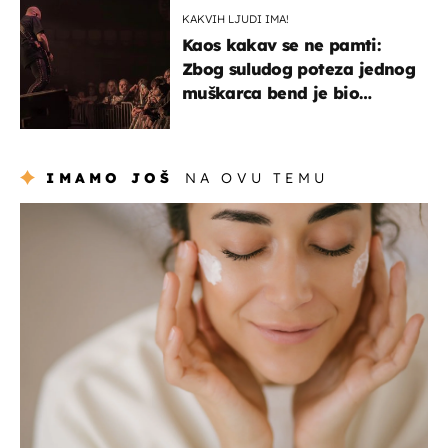
KAKVIH LJUDI IMA!
Kaos kakav se ne pamti:
Zbog suludog poteza jednog
muškarca bend je bio
prisiljen prekinuti nastup
IMAMO JOŠ
NA OVU TEMU
moda & ljepota