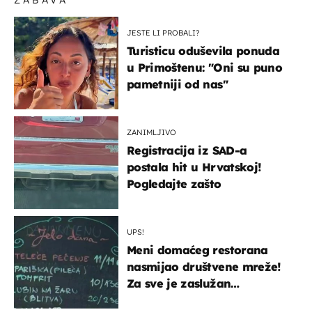
JESTE LI PROBALI?
Turisticu oduševila ponuda
u Primoštenu: "Oni su puno
pametniji od nas"
ZANIMLJIVO
Registracija iz SAD-a
postala hit u Hrvatskoj!
Pogledajte zašto
UPS!
Meni domaćeg restorana
nasmijao društvene mreže!
Za sve je zaslužan
urnebesan naziv jela