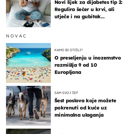
Novi lijek za dijabetes tip 2:
Regulira šećer u krvi, ali
utječe i na gubitak
kilograma! Evo tko ga smije
uzimati i koje su nuspojave
NOVAC
KAMO BI OTIŠLI?
O preseljenju u inozemstvo
razmišlja 9 od 10
Europljana
SAM SVOJ ŠEF
Šest poslova koje možete
pokrenuti od kuće uz
minimalna ulaganja