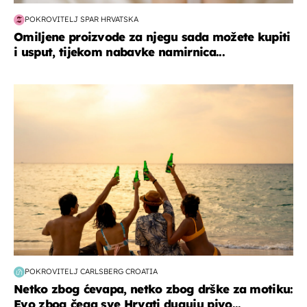
POKROVITELJ SPAR HRVATSKA
Omiljene proizvode za njegu sada možete kupiti
i usput, tijekom nabavke namirnica...
zanimljivosti
POKROVITELJ CARLSBERG CROATIA
Netko zbog ćevapa, netko zbog drške za motiku:
Evo zbog čega sve Hrvati duguju pivo...