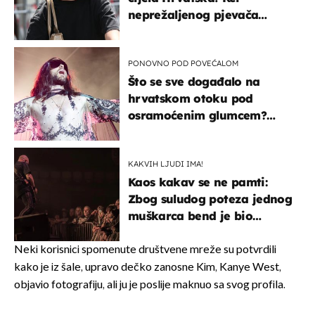
neprežaljenog pjevača
projurila špicom na dva
kotača
PONOVNO POD POVEĆALOM
Što se sve događalo na
hrvatskom otoku pod
osramoćenim glumcem?
Bizarni prizori i danas
izazivaju nevjericu
KAKVIH LJUDI IMA!
Kaos kakav se ne pamti:
Zbog suludog poteza jednog
muškarca bend je bio
prisiljen prekinuti nastup
Neki korisnici spomenute društvene mreže su potvrdili
kako je iz šale, upravo dečko zanosne Kim, Kanye West,
objavio fotografiju, ali ju je poslije maknuo sa svog profila.