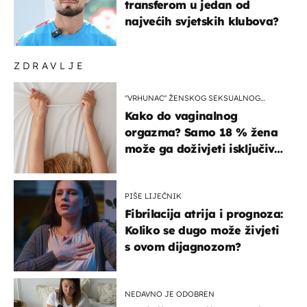
transferom u jedan od
najvećih svjetskih klubova?
ZDRAVLJE
"VRHUNAC" ŽENSKOG SEKSUALNOG
ISKUSTVA
Kako do vaginalnog
orgazma? Samo 18 % žena
može ga doživjeti isključivo
na ovaj način
PIŠE LIJEČNIK
Fibrilacija atrija i prognoza:
Koliko se dugo može živjeti
s ovom dijagnozom?
NEDAVNO JE ODOBREN