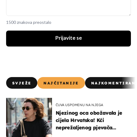
1500 znakova preostalo
Prijavite se
SVJEŽE
NAJČITANIJE
NAJKOMENTIRAN
ČUVA USPOMENU NA NJEGA
Njezinog oca obožavala je
cijela Hrvatska! Kći
neprežaljenog pjevača
projurila špicom na dva