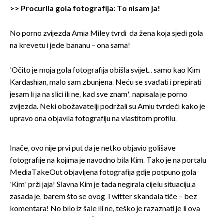
>>
Procurila gola fotografija: To nisam ja!
No porno zvijezda Amia Miley tvrdi da žena koja sjedi gola
na krevetu i jede bananu – ona sama!
'Očito je moja gola fotografija obišla svijet... samo kao Kim
Kardashian, malo sam zbunjena. Neću se svađati i prepirati
jesam li ja na slici ili ne, kad sve znam', napisala je porno
zvijezda. Neki obožavatelji podržali su Amiu tvrdeći kako je
upravo ona objavila fotografiju na vlastitom profilu.
Inače, ovo nije prvi put da je netko objavio golišave
fotografije na kojima je navodno bila Kim. Tako je na portalu
MediaTakeOut objavljena fotografija gdje potpuno gola
'Kim' prži jaja! Slavna Kim je tada negirala cijelu situaciju,a
zasada je, barem što se ovog Twitter skandala tiče – bez
komentara! No bilo iz šale ili ne, teško je razaznati je li ova