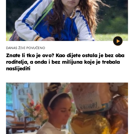
DANAS ŽIVI POVUČENO
Znate li tko je ovo? Kao dijete ostala je bez oba
roditelja, a onda i bez milijuna koje je trebala
naslijediti