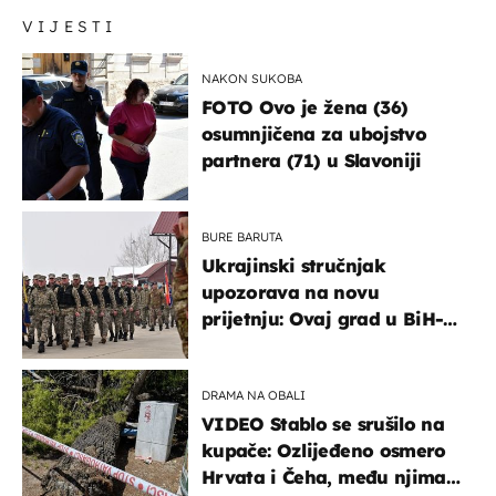
VIJESTI
NAKON SUKOBA
FOTO Ovo je žena (36)
osumnjičena za ubojstvo
partnera (71) u Slavoniji
BURE BARUTA
Ukrajinski stručnjak
upozorava na novu
prijetnju: Ovaj grad u BiH-u
bi mogao biti žarište
DRAMA NA OBALI
VIDEO Stablo se srušilo na
kupače: Ozlijeđeno osmero
Hrvata i Čeha, među njima