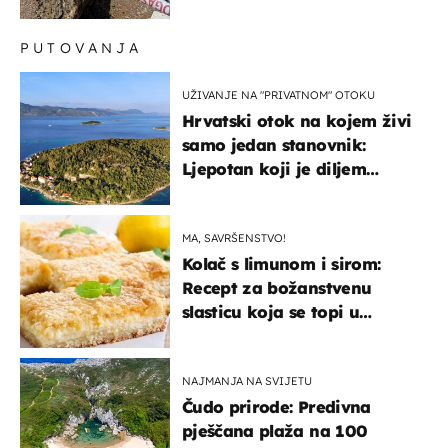
ima i djece
PUTOVANJA
UŽIVANJE NA "PRIVATNOM" OTOKU
Hrvatski otok na kojem živi
samo jedan stanovnik:
Ljepotan koji je diljem
svijeta poznat po svojem
"bijelom zlatu"
MA, SAVRŠENSTVO!
Kolač s limunom i sirom:
Recept za božanstvenu
slasticu koja se topi u
ustima
NAJMANJA NA SVIJETU
Čudo prirode: Predivna
pješčana plaža na 100