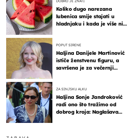
DOBRO JE ZNATI
Koliko dugo narezana
lubenica smije stajati u
hladnjaku i kada je više nije
sigurno jesti?
POPUT SIRENE
Haljina Danijele Martinović
ističe ženstvenu figuru, a
savršena je za večernji
izlazak na moru
ZA SINJSKU ALKU
Haljina Sonje Jandroković
radi ono što tražimo od
dobrog kroja: Naglašava
struk, a sada je i na
sniženju
ZABAVA