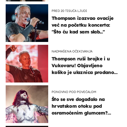
kotača
PRED 20 TISUĆA LJUDI
Thompson izazvao ovacije
već na početku koncerta:
"Što ću kad sam slab..."
NADMAŠENA OČEKIVANJA
Thompson ruši brojke i u
Vukovaru! Objavljeno
koliko je ulaznica prodano
u kratkom vremenu
PONOVNO POD POVEĆALOM
Što se sve događalo na
hrvatskom otoku pod
osramoćenim glumcem?
Bizarni prizori i danas
izazivaju nevjericu