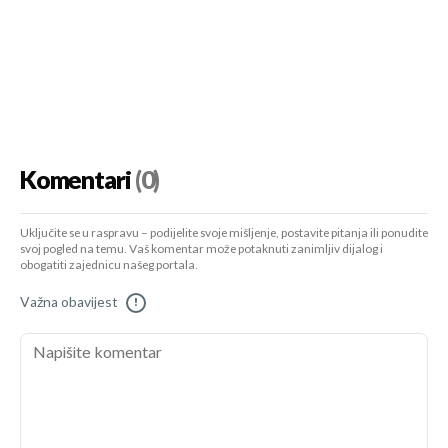
Komentari
(0)
Uključite se u raspravu – podijelite svoje mišljenje, postavite pitanja ili ponudite
svoj pogled na temu. Vaš komentar može potaknuti zanimljiv dijalog i
obogatiti zajednicu našeg portala.
Važna obavijest
!