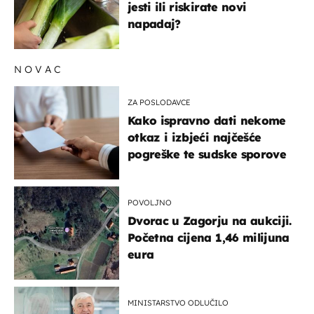
jesti ili riskirate novi
napadaj?
NOVAC
ZA POSLODAVCE
Kako ispravno dati nekome
otkaz i izbjeći najčešće
pogreške te sudske sporove
POVOLJNO
Dvorac u Zagorju na aukciji.
Početna cijena 1,46 milijuna
eura
MINISTARSTVO ODLUČILO