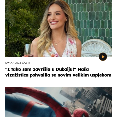
SVAKA JOJ ČAST!
"I tako sam završila u Dubaiju!" Naša
vizažistica pohvalila se novim velikim uspjehom