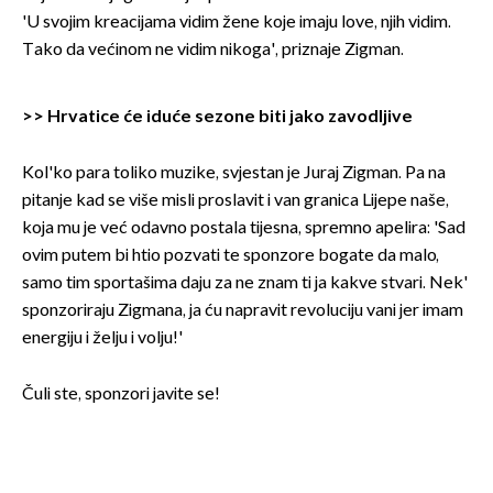
'U svojim kreacijama vidim žene koje imaju love, njih vidim.
Tako da većinom ne vidim nikoga', priznaje Zigman.
>>
Hrvatice će iduće sezone biti jako zavodljive
Kol'ko para toliko muzike, svjestan je Juraj Zigman. Pa na
pitanje kad se više misli proslavit i van granica Lijepe naše,
koja mu je već odavno postala tijesna, spremno apelira: 'Sad
ovim putem bi htio pozvati te sponzore bogate da malo,
samo tim sportašima daju za ne znam ti ja kakve stvari. Nek'
sponzoriraju Zigmana, ja ću napravit revoluciju vani jer imam
energiju i želju i volju!'
Čuli ste, sponzori javite se!