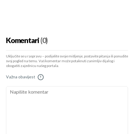
Komentari
(0)
Uključite se u raspravu – podijelite svoje mišljenje, postavite pitanja ili ponudite
svoj pogled na temu. Vaš komentar može potaknuti zanimljiv dijalog i
obogatiti zajednicu našeg portala.
Važna obavijest
!