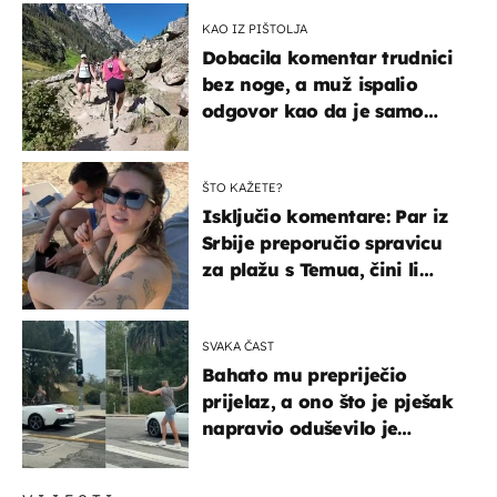
KAO IZ PIŠTOLJA
Dobacila komentar trudnici
bez noge, a muž ispalio
odgovor kao da je samo
čekao…
ŠTO KAŽETE?
Isključio komentare: Par iz
Srbije preporučio spravicu
za plažu s Temua, čini li
vam se ovo sigurnim?
SVAKA ČAST
Bahato mu prepriječio
prijelaz, a ono što je pješak
napravio oduševilo je
društvene mreže