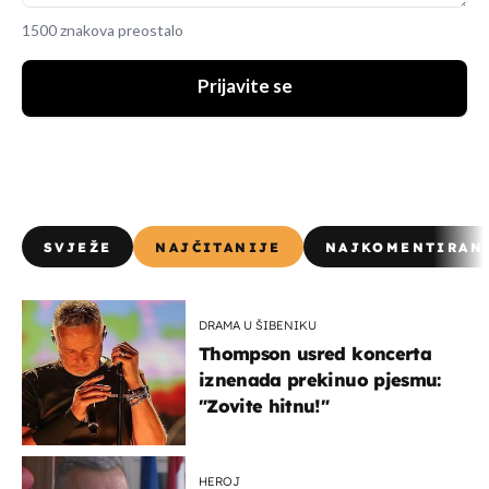
1500 znakova preostalo
Prijavite se
SVJEŽE
NAJČITANIJE
NAJKOMENTIRAN
DRAMA U ŠIBENIKU
Thompson usred koncerta
iznenada prekinuo pjesmu:
"Zovite hitnu!"
HEROJ