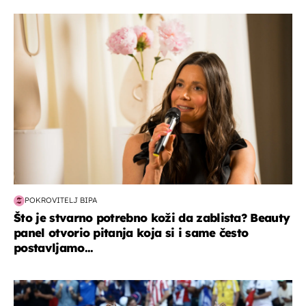
moda & ljepota
POKROVITELJ BIPA
Što je stvarno potrebno koži da zablista? Beauty
panel otvorio pitanja koja si i same često
postavljamo...
svjetsko prvenstvo 2026