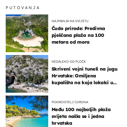
PUTOVANJA
NAJMANJA NA SVIJETU
Čudo prirode: Predivna
pješčana plaža na 100
metara od mora
NEDALEKO OD PLOČA
Skriveni vojni tuneli na jugu
Hrvatske: Omiljena
kupališta na koja lokalci u
miru dolaze roniti i skakati
u more
POKROVITELJ CORONA
Među 100 najboljih plaža
svijeta našla se i jedna
hrvatska