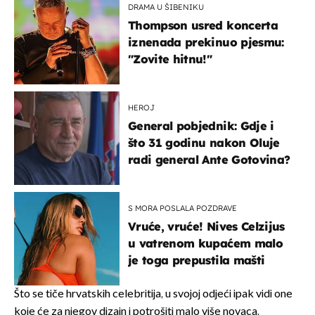
DRAMA U ŠIBENIKU
Thompson usred koncerta
iznenada prekinuo pjesmu:
"Zovite hitnu!"
HEROJ
General pobjednik: Gdje i
što 31 godinu nakon Oluje
radi general Ante Gotovina?
S MORA POSLALA POZDRAVE
Vruće, vruće! Nives Celzijus
u vatrenom kupaćem malo
je toga prepustila mašti
Što se tiče hrvatskih celebritija, u svojoj odjeći ipak vidi one
koje će za njegov dizajn i potrošiti malo više novaca.