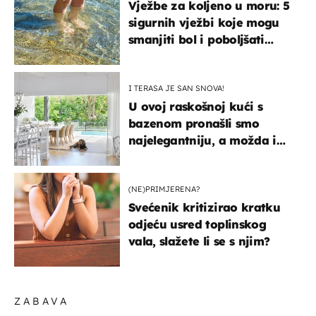
Vježbe za koljeno u moru: 5
sigurnih vježbi koje mogu
smanjiti bol i poboljšati
pokretljivost
I TERASA JE SAN SNOVA!
U ovoj raskošnoj kući s
bazenom pronašli smo
najelegantniju, a možda i
najljepšu bijelu kuhinju
(NE)PRIMJERENA?
Svećenik kritizirao kratku
odjeću usred toplinskog
vala, slažete li se s njim?
ZABAVA