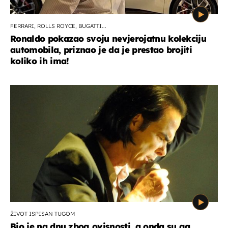
FERRARI, ROLLS ROYCE, BUGATTI...
Ronaldo pokazao svoju nevjerojatnu kolekciju
automobila, priznao je da je prestao brojiti
koliko ih ima!
ŽIVOT ISPISAN TUGOM
Bio je na dnu zbog ovisnosti, a onda su ga