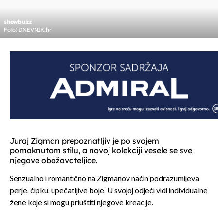
showbuzz
Foto: DNEVNIK.hr
Juraj Zigman prepoznatljiv je po svojem
pomaknutom stilu, a novoj kolekciji vesele se sve
njegove obožavateljice.
Senzualno i romantično na Zigmanov način podrazumijeva
perje, čipku, upečatljive boje. U svojoj odjeći vidi individualne
žene koje si mogu priuštiti njegove kreacije.