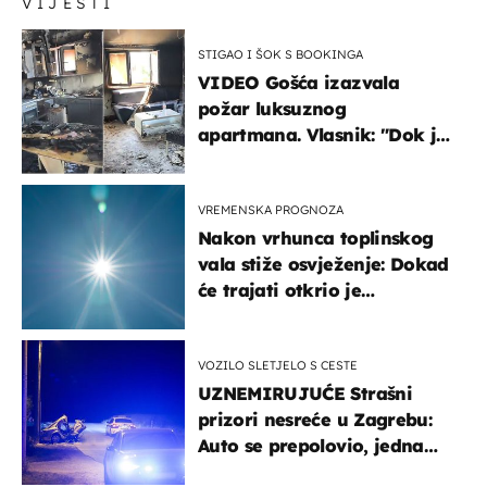
VIJESTI
STIGAO I ŠOK S BOOKINGA
VIDEO Gošća izazvala
požar luksuznog
apartmana. Vlasnik: "Dok je
gorjelo, smijali su se, pili i
pokazivali mi srednji prst"
VREMENSKA PROGNOZA
Nakon vrhunca toplinskog
vala stiže osvježenje: Dokad
će trajati otkrio je
meteorolog
VOZILO SLETJELO S CESTE
UZNEMIRUJUĆE Strašni
prizori nesreće u Zagrebu:
Auto se prepolovio, jedna
osoba poginula