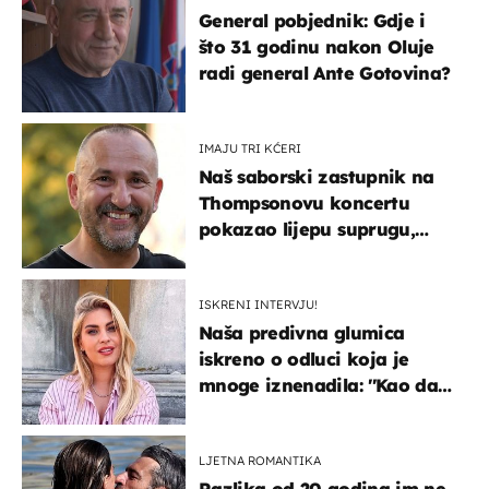
General pobjednik: Gdje i
što 31 godinu nakon Oluje
radi general Ante Gotovina?
IMAJU TRI KĆERI
Naš saborski zastupnik na
Thompsonovu koncertu
pokazao lijepu suprugu,
koja godinama izbjegava
javnost
ISKRENI INTERVJU!
Naša predivna glumica
iskreno o odluci koja je
mnoge iznenadila: ''Kao da
mi je veliki teret pao s leđa''
LJETNA ROMANTIKA
Razlika od 20 godina im ne