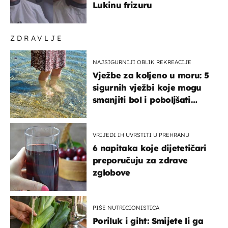
Lukinu frizuru
ZDRAVLJE
NAJSIGURNIJI OBLIK REKREACIJE
Vježbe za koljeno u moru: 5
sigurnih vježbi koje mogu
smanjiti bol i poboljšati
pokretljivost
VRIJEDI IH UVRSTITI U PREHRANU
6 napitaka koje dijetetičari
preporučuju za zdrave
zglobove
PIŠE NUTRICIONISTICA
Poriluk i giht: Smijete li ga