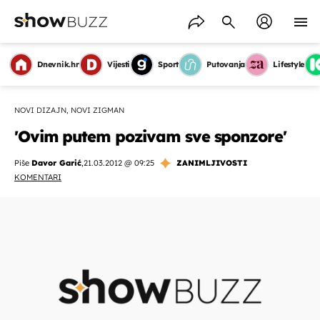
Dnevnik.hr
Vijesti
Sport
Putovanja
Lifestyle
NOVI DIZAJN, NOVI ZIGMAN
'Ovim putem pozivam sve sponzore'
Piše
Davor Garić
,
21.03.2012 @ 09:25
ZANIMLJIVOSTI
KOMENTARI
OMOGUĆI OBAVIJESTI