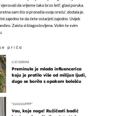
erovati da vrijeme tako brzo leti', glasi poruka.
etna sam što si pronašla svoju sreću', dodala je.
retni zajedno te da ćete ostarjeti zajedno. Uvijek
 anđeo. Zaista si blagoslovljena. Volim te svim
u.
 se priča
U 27. GODINI
Preminula je mlada influencerica
koju je pratilo više od milijun ljudi,
dugo se borila s opakom bolešću
"UUUUUUFFFF"
Vau, koje noge! Ružičasti badić