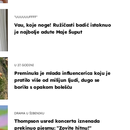
"UUUUUUFFFF"
Vau, koje noge! Ružičasti badić istaknuo
je najbolje adute Maje Šuput
U 27. GODINI
Preminula je mlada influencerica koju je
pratilo više od milijun ljudi, dugo se
borila s opakom bolešću
DRAMA U ŠIBENIKU
Thompson usred koncerta iznenada
prekinuo pjesmu: "Zovite hitnu!"