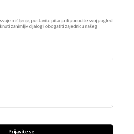
 svoje mišljenje, postavite pitanja ili ponudite svoj pogled
ti zanimljiv dijalog i obogatiti zajednicu našeg
OMOGUĆI OBAVIJESTI
Prijavite se