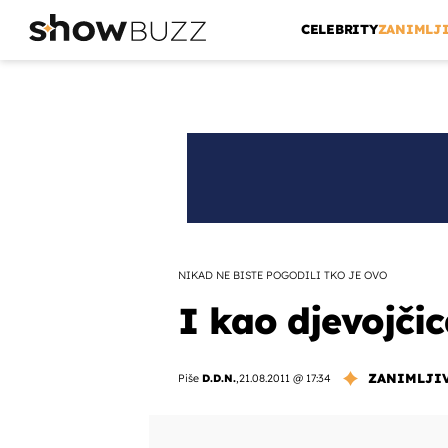
CELEBRITY
ZANIMLJ
NIKAD NE BISTE POGODILI TKO JE OVO
I kao djevojčic
ZANIMLJI
Piše
D.D.N.
,
21.08.2011 @ 17:34