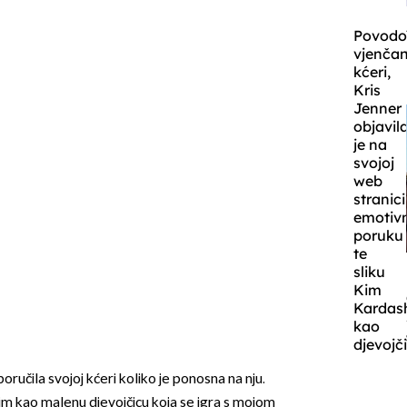
Povod
vjenčan
kćeri,
Kris
Jenner
objavil
je na
svojoj
web
stranici
emotiv
poruku
te
sliku
Kim
Kardas
kao
djevojč
poručila svojoj kćeri koliko je ponosna na nju.
tim kao malenu djevojčicu koja se igra s mojom