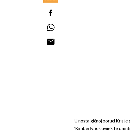
U nostalgičnoj poruci Kris je 
'Kimberly, još uvijek te pam