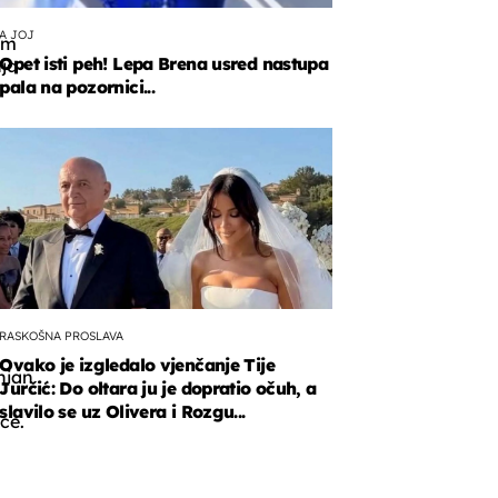
A JOJ
om
Opet isti peh! Lepa Brena usred nastupa
ja
pala na pozornici...
a
nu
RASKOŠNA PROSLAVA
Ovako je izgledalo vjenčanje Tije
hian
Jurčić: Do oltara ju je dopratio očuh, a
slavilo se uz Olivera i Rozgu...
ice.