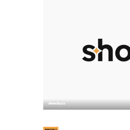
showbuzz
PODIJELI