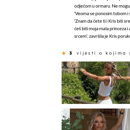
odjećom u ormaru. Ne mogu vj
'Veoma se ponosim tobom i sr
'Znam da ćete ti i Kris biti s
ćeš biti moja mala princeza i
srcem', završila je Kris poruk
3
vijesti o kojima