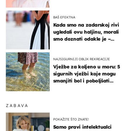
BAŠ EFEKTNA
Kada smo na zadarskoj rivi
ugledali ovu haljinu, morali
smo doznati odakle je –
košta samo 18 eura
NAJSIGURNIJI OBLIK REKREACIJE
Vježbe za koljeno u moru: 5
sigurnih vježbi koje mogu
smanjiti bol i poboljšati
pokretljivost
ZABAVA
POKAŽITE ŠTO ZNATE!
Samo pravi intelektualci