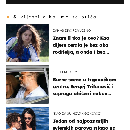
3
vijesti o kojima se priča
DANAS ŽIVI POVUČENO
Znate li tko je ovo? Kao
dijete ostala je bez oba
roditelja, a onda i bez
milijuna koje je trebala
naslijediti
OPET PROBLEMI
Burne scene u trgovačkom
centru: Sergej Trifunović i
supruga uhićeni nakon
svađe!
"KAO DA SU NOVAK ĐOKOVIĆ"
Jedan od najpoznatijih
svjetskih parova stigao na