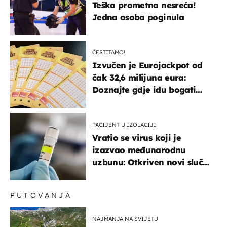
Teška prometna nesreća!
Jedna osoba poginula
ČESTITAMO!
Izvučen je Eurojackpot od
čak 32,6 milijuna eura:
Doznajte gdje idu bogati
dobitci u Hrvatskoj
PACIJENT U IZOLACIJI
Vratio se virus koji je
izazvao međunarodnu
uzbunu: Otkriven novi slučaj
u Europi
PUTOVANJA
NAJMANJA NA SVIJETU