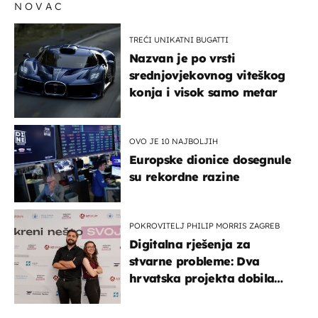
NOVAC
TREĆI UNIKATNI BUGATTI
Nazvan je po vrsti
srednjovjekovnog viteškog
konja i visok samo metar
OVO JE 10 NAJBOLJIH
Europske dionice dosegnule
su rekordne razine
POKROVITELJ PHILIP MORRIS ZAGREB
Digitalna rješenja za
stvarne probleme: Dva
hrvatska projekta dobila
potporu za razvoj