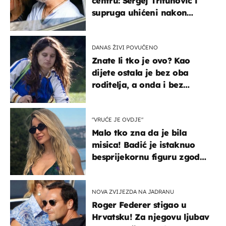
centru: Sergej Trifunović i
supruga uhićeni nakon
svađe!
DANAS ŽIVI POVUČENO
Znate li tko je ovo? Kao
dijete ostala je bez oba
roditelja, a onda i bez
milijuna koje je trebala
naslijediti
"VRUĆE JE OVDJE"
Malo tko zna da je bila
misica! Badić je istaknuo
besprijekornu figuru zgodne
voditeljice
NOVA ZVIJEZDA NA JADRANU
Roger Federer stigao u
Hrvatsku! Za njegovu ljubav