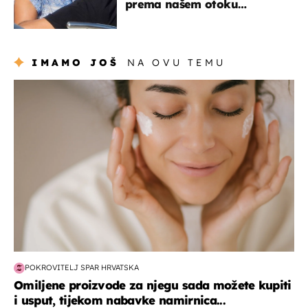
prema našem otoku
zaslužan je jedan poznati
Hrvat
IMAMO JOŠ
NA OVU TEMU
moda & ljepota
POKROVITELJ SPAR HRVATSKA
Omiljene proizvode za njegu sada možete kupiti
i usput, tijekom nabavke namirnica...