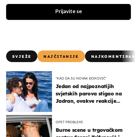
Prijavite se
SVJEŽE
NAJČITANIJE
NAJKOMENTIRAN
"KAO DA SU NOVAK ĐOKOVIĆ"
Jedan od najpoznatijih
svjetskih parova stigao na
Jadran, ovakve reakcije
vjerojatno nisu očekivali
OPET PROBLEMI
Burne scene u trgovačkom