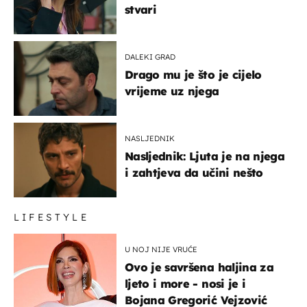
stvari
DALEKI GRAD
Drago mu je što je cijelo
vrijeme uz njega
NASLJEDNIK
Nasljednik: Ljuta je na njega
i zahtjeva da učini nešto
LIFESTYLE
U NOJ NIJE VRUĆE
Ovo je savršena haljina za
ljeto i more - nosi je i
Bojana Gregorić Vejzović