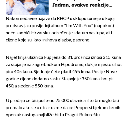
Jadran, ovakve reakcije
vjerojatno nisu očekivali
Nakon nedavne najave da RHCP u sklopu turneje u kojoj
predstavljaju posljednji album "I'm With You" (napokon)
neće zaobići Hrvatsku, određen je i datum nastupa, ali i
cijene koje su, kao i njihova glazba, paprene.
Najjeftinija ulaznica kupljena do 31. prosinca iznosi 315 kuna
za stajanje na zagrebačkom Hipodromu, dok je mjesto u hot
pitu 405 kuna. Sjedenje ćete platit 495 kuna. Poslije Nove
godine cijene dodatno rastu. Stajanje je 350 kuna, hot pit
450, a sjedenje 550 kuna.
U prodaju će biti pušteno 25.000 ulaznica, što bi moglo biti
premalo ako se u obzir uzme da će Peppersi tijekom ljetnih
open air nastupa najbliže biti u Pragu i Bukureštu.