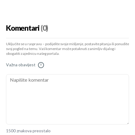
Komentari
(0)
Uključite se u raspravu – podijelite svoje mišljenje, postavite pitanja ili ponudite
svoj pogled na temu. Vaš komentar može potaknuti zanimljiv dijalog i
obogatiti zajednicu našeg portala.
Važna obavijest
!
1500 znakova preostalo