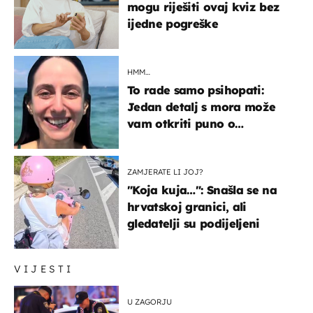
mogu riješiti ovaj kviz bez
ijedne pogreške
HMM…
To rade samo psihopati:
Jedan detalj s mora može
vam otkriti puno o
prijateljima
ZAMJERATE LI JOJ?
"Koja kuja…": Snašla se na
hrvatskoj granici, ali
gledatelji su podijeljeni
VIJESTI
U ZAGORJU