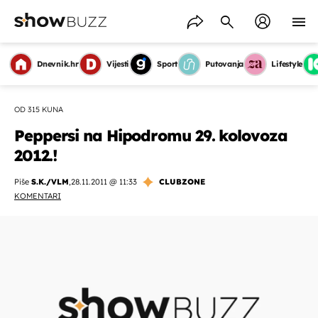
Dnevnik.hr
Vijesti
Sport
Putovanja
Lifestyle
OD 315 KUNA
Peppersi na Hipodromu 29. kolovoza
2012.!
Piše
S.K./VLM
,
28.11.2011 @ 11:33
CLUBZONE
KOMENTARI
OMOGUĆI OBAVIJESTI