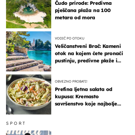
Čudo prirode: Predivna
pješčana plaža na 100
metara od mora
VODIČ PO OTOKU
Veličanstveni Brač: Kameni
otok na kojem ćete pronaći
pustinju, predivne plaže i
uzbudljivu hranu
OBVEZNO PROBATI!
Prefina ljetna salata od
kupusa: Kremasto
savršenstvo koje najbolje
paše uz pečeno meso
SPORT