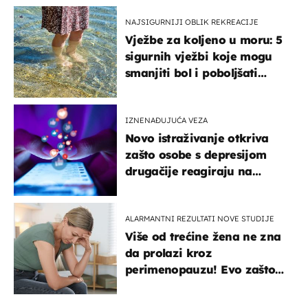
NAJSIGURNIJI OBLIK REKREACIJE
Vježbe za koljeno u moru: 5
sigurnih vježbi koje mogu
smanjiti bol i poboljšati
pokretljivost
IZNENAĐUJUĆA VEZA
Novo istraživanje otkriva
zašto osobe s depresijom
drugačije reagiraju na
lajkove
ALARMANTNI REZULTATI NOVE STUDIJE
Više od trećine žena ne zna
da prolazi kroz
perimenopauzu! Evo zašto
su simptomi toliko
zbunjujući