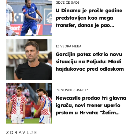
GDJE ĆE SAD?
U Dinamu je prošle godine
predstavljen kao mega
transfer, danas je pao
najniže u karijeri
IZ VEDRA NEBA
Garcijin potez otkrio novu
situaciju na Poljudu: Mladi
hajdukovac pred odlaskom
PONOVNI SUSRET?
Newcastle prodao tri glavna
igrača, novi trener uperio
prstom u Hrvata: "Želim
njega!"
ZDRAVLJE