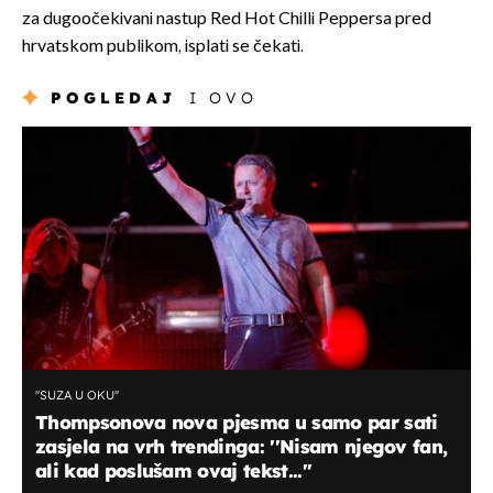
za dugoočekivani nastup Red Hot Chilli Peppersa pred
hrvatskom publikom, isplati se čekati.
POGLEDAJ
I OVO
''SUZA U OKU''
Thompsonova nova pjesma u samo par sati
zasjela na vrh trendinga: ''Nisam njegov fan,
ali kad poslušam ovaj tekst...''